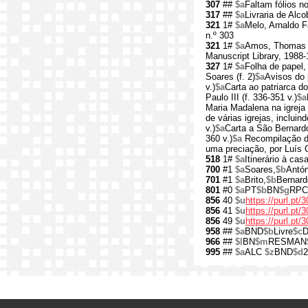
307
##
$a
Faltam fólios n
317
##
$a
Livraria de Alc
321
1#
$a
Melo, Arnaldo F
n.º 303
321
1#
$a
Amos, Thomas L.
Manuscript Library, 1988
327
1#
$a
Folha de papel,
Soares (f. 2)
$a
Avisos do p
v.)
$a
Carta ao patriarca do
Paulo III (f. 336-351 v.)
$a
Maria Madalena na igreja
de várias igrejas, inclui
v.)
$a
Carta a São Bernardo
360 v.)
$a
Recompilação do 
uma preciação, por Luís C
518
1#
$a
Itinerário à ca
700
#1
$a
Soares,
$b
Antón
701
#1
$a
Brito,
$b
Bernard
801
#0
$a
PT
$b
BN
$g
RPC
856
40
$u
https://purl.pt/
856
41
$u
https://purl.pt
856
49
$u
https://purl.pt
958
##
$a
BND
$b
Livre
$c
D
966
##
$l
BN
$m
RESMAN
995
##
$a
ALC
$z
BND
$d
2