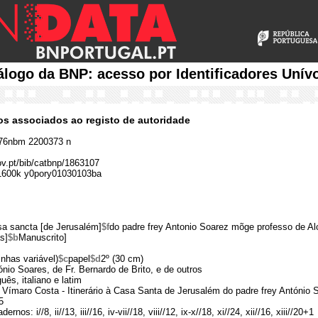
álogo da BNP: acesso por Identificadores Unív
cos associados ao registo de autoridade
76nbm 2200373 n
gov.pt/bib/catbnp/1863107
1600k y0pory01030103ba
asa sancta [de Jerusalém]
$f
do padre frey Antonio Soarez mõge professo de A
s]
$b
Manuscrito]
 linhas variável)
$c
papel
$d
2º (30 cm)
ónio Soares, de Fr. Bernardo de Brito, e de outros
ês, italiano e latim
 Vímaro Costa - Itinerário à Casa Santa de Jerusalém do padre frey António S
5
rnos: i//8, ii//13, iii//16, iv-vii//18, viii//12, ix-x//18, xi//24, xii//16, xiii//20+1