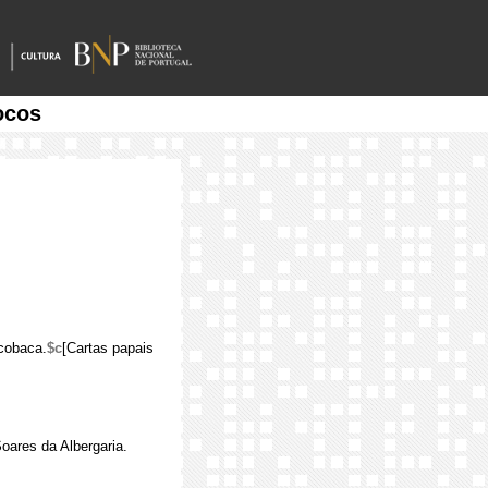
ocos
lcobaca.
$c
[Cartas papais
oares da Albergaria.