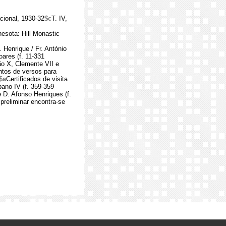
cional, 1930-32
$c
T. IV,
esota: Hill Monastic
 Henrique / Fr. António
oares (f. 11-331
ão X, Clemente VII e
ntos de versos para
$a
Certificados de visita
bano IV (f. 359-359
 D. Afonso Henriques (f.
 preliminar encontra-se