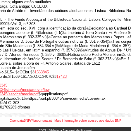
o meio; alguns estão mutilados
obaça. Cota antiga: CCCLXIX
aria de Ataíde e - Inventário dos códices alcobacenses. Lisboa: Biblioteca Na
 - The Fundo Alcobaça of the Biblioteca Nacional, Lisbon. Collegeville, Minn
-1990
$c
Vol. 3, n.º 303
 em letra do séc. XVI, com a identificação da obra
$a
Dedicatória ao Cardeal D.
eregrino ao leitor (f. 4)
$a
Índice (f. 5)
$a
Itinerário à Terra Santa / Fr. António S
s Maronistas (f. 332-335 v.)
$a
Cartas ao patriarca dos Maronistas / Papas Le
Memória de D. João de Portugal e outras notícias (f. 351 v.-354)
$a
Três conju
 de São Maximiano (f. 354-354 v.)
$a
Milagre de Maria Madalena (f. 354 v.-357)
ndo Las Huelgas, em latim e espanhol (f. 357-359)
$a
Virtudes do Agnus Dei / Ur
 / D. Afonso Henriques (f. 359 v.-360)
$a
Notícia sobre Pedro Afonso, irmão de
Itinerarium de António Soares / Fr. Bernardo de Brito (f. 362-373 v.)
$a
Em f.
orreia, sobre a obra de Fr. António Soares, datada de 1612
sa santa de Jerusalém
io,
$f
15--,
$c
OCist.
$3
1563845
o de,
$f
1569-1617,
$c
O.C.
$4
070
$3
17423
30345
/30345/service/media/cover/low
/30345/service/media/pdf
$q
application/pdf
igitalizado
$d
1
$e
https://purl.pt/30345/service/media/cover/max
$s
ALC. 303
0170928
$i
dfontes
OpendataBNP@bnportugal.pt
|
Mais informação sobre acesso aos dados BNP
2003 | Biblioteca Nacional de Portugal