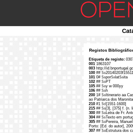
Cat
Registos Bibliográfi
Etiqueta de registo:
030
001
1863107
003
http://id.bnportugal.
100
##
$a
20140203f1551
101
0#
$a
por
$a
lat
$a
ita
102
##
$a
PT
105
##
$a
y w 000yy
106
##
$a
h
200
1#
$a
Itinerario aa C
ao Patriarca dos Maronita
210
#1
$d
[1551-1600]
215
##
$a
[3], [375] f. (n.
300
##
$a
Letra de Fr. Ant
304
##
$a
Texto em portugu
305
##
$a
Pereira, Manuel
Porto: [Ed. do autor], 200
307
##
$a
Estrutura dos cade