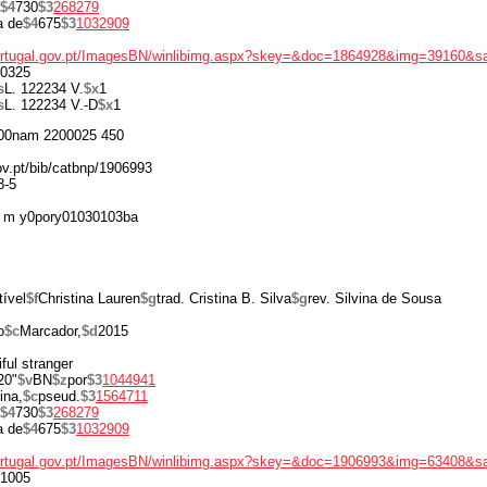
$4
730
$3
268279
a de
$4
675
$3
1032909
portugal.gov.pt/ImagesBN/winlibimg.aspx?skey=&doc=1864928&img=39160&s
0325
s
L. 122234 V.
$x
1
s
L. 122234 V.-D
$x
1
00nam 2200025 450
gov.pt/bib/catbnp/1906993
8-5
 m y0pory01030103ba
tível
$f
Christina Lauren
$g
trad. Cristina B. Silva
$g
rev. Silvina de Sousa
o
$c
Marcador,
$d
2015
iful stranger
20"
$v
BN
$z
por
$3
1044941
ina,
$c
pseud.
$3
1564711
$4
730
$3
268279
a de
$4
675
$3
1032909
portugal.gov.pt/ImagesBN/winlibimg.aspx?skey=&doc=1906993&img=63408&s
1005