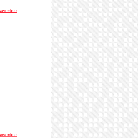
save=true
save=true