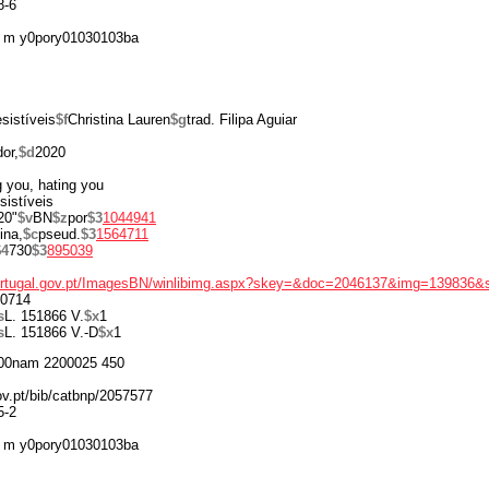
8-6
 m y0pory01030103ba
sistíveis
$f
Christina Lauren
$g
trad. Filipa Aguiar
or,
$d
2020
ng you, hating you
sistíveis
20"
$v
BN
$z
por
$3
1044941
ina,
$c
pseud.
$3
1564711
$4
730
$3
895039
portugal.gov.pt/ImagesBN/winlibimg.aspx?skey=&doc=2046137&img=139836&
0714
s
L. 151866 V.
$x
1
s
L. 151866 V.-D
$x
1
00nam 2200025 450
gov.pt/bib/catbnp/2057577
5-2
 m y0pory01030103ba