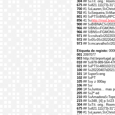
304
##
$a
Tít. orig.: Room
675
##
$a
821.111(73)-31"
700
#1
$a
Lauren,
$b
Christ
702
#1
$a
Sequeira,
$b
Mar
801
#0
$a
PT
$b
BN
$g
RPC
856
41
$u
http://rnod.bn
900
##
$a
BIBNAC
$d
2022
966
##
$l
BN
$m
FGMON
$
966
##
$l
BN
$m
FGMON
$
971
##
$c
csilva
$d
202203
972
##
$e
0
$z
0
$d
2022042
973
##
$c
mcarvalho
$d
20
Etiqueta de registo:
000
001
2097077
003
http://id.bnportugal.
010
##
$a
978-989-564-47
021
##
$a
PT
$b
480102/21
100
##
$a
20220407d2021
101
1#
$a
por
$c
eng
102
##
$a
PT
105
##
$a
y z 000ay
106
##
$a
r
200
1#
$a
Juntos... mas 
205
##
$a
2ª ed
210
#9
$a
Amadora
$c
Tops
215
##
$a
348, [4] p.
$d
23
304
##
$a
Tít. orig.: Room
675
##
$a
821.111(73)-31"
700
#1
$a
Lauren,
$b
Christ