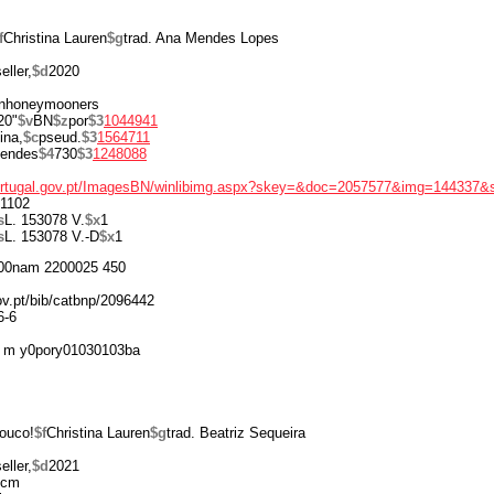
f
Christina Lauren
$g
trad. Ana Mendes Lopes
eller,
$d
2020
 unhoneymooners
20"
$v
BN
$z
por
$3
1044941
ina,
$c
pseud.
$3
1564711
endes
$4
730
$3
1248088
portugal.gov.pt/ImagesBN/winlibimg.aspx?skey=&doc=2057577&img=144337&
1102
s
L. 153078 V.
$x
1
s
L. 153078 V.-D
$x
1
00nam 2200025 450
gov.pt/bib/catbnp/2096442
6-6
 m y0pory01030103ba
pouco!
$f
Christina Lauren
$g
trad. Beatriz Sequeira
eller,
$d
2021
 cm