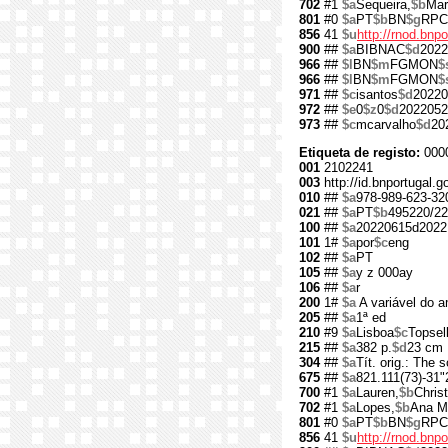
702
#1
$a
Sequeira,
$b
Mar
801
#0
$a
PT
$b
BN
$g
RPC
856
41
$u
http://rnod.bn
900
##
$a
BIBNAC
$d
2022
966
##
$l
BN
$m
FGMON
$
966
##
$l
BN
$m
FGMON
$
971
##
$c
isantos
$d
20220
972
##
$e
0
$z
0
$d
2022052
973
##
$c
mcarvalho
$d
20
Etiqueta de registo:
000
001
2102241
003
http://id.bnportugal.
010
##
$a
978-989-623-32
021
##
$a
PT
$b
495220/22
100
##
$a
20220615d2022
101
1#
$a
por
$c
eng
102
##
$a
PT
105
##
$a
y z 000ay
106
##
$a
r
200
1#
$a
A variável do 
205
##
$a
1ª ed
210
#9
$a
Lisboa
$c
Topsell
215
##
$a
382 p.
$d
23 cm
304
##
$a
Tít. orig.: The 
675
##
$a
821.111(73)-31"
700
#1
$a
Lauren,
$b
Christ
702
#1
$a
Lopes,
$b
Ana M
801
#0
$a
PT
$b
BN
$g
RPC
856
41
$u
http://rnod.bn