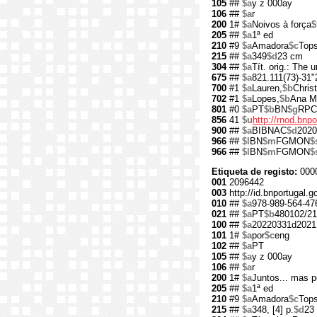
105
##
$a
y z 000ay
106
##
$a
r
200
1#
$a
Noivos à força
$
205
##
$a
1ª ed
210
#9
$a
Amadora
$c
Tops
215
##
$a
349
$d
23 cm
304
##
$a
Tít. orig.: The
675
##
$a
821.111(73)-31"
700
#1
$a
Lauren,
$b
Christ
702
#1
$a
Lopes,
$b
Ana M
801
#0
$a
PT
$b
BN
$g
RPC
856
41
$u
http://rnod.bn
900
##
$a
BIBNAC
$d
2020
966
##
$l
BN
$m
FGMON
$
966
##
$l
BN
$m
FGMON
$
Etiqueta de registo:
000
001
2096442
003
http://id.bnportugal.
010
##
$a
978-989-564-47
021
##
$a
PT
$b
480102/21
100
##
$a
20220331d2021
101
1#
$a
por
$c
eng
102
##
$a
PT
105
##
$a
y z 000ay
106
##
$a
r
200
1#
$a
Juntos... mas 
205
##
$a
1ª ed
210
#9
$a
Amadora
$c
Tops
215
##
$a
348, [4] p.
$d
23