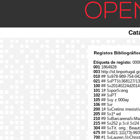
Cat
Registos Bibliográfi
Etiqueta de registo:
000
001
1864928
003
http://id.bnportugal.
010
##
$a
978-989-754-04
021
##
$a
PT
$b
368127/13
100
##
$a
20140224d2014
101
1#
$a
por
$c
eng
102
##
$a
PT
105
##
$a
y z 000ay
106
##
$a
r
200
1#
$a
Cretino irresistí
205
##
$a
1ª ed
210
#9
$a
Barcarena
$c
Mar
215
##
$a
252 p.
$c
il.
$d
24
304
##
$a
Tít. orig.: Beaut
675
##
$a
821.111(73)-993
700
#1
$a
Lauren,
$b
Christ