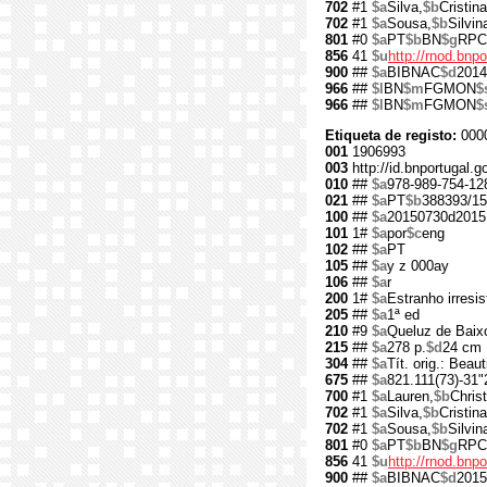
702
#1
$a
Silva,
$b
Cristina
702
#1
$a
Sousa,
$b
Silvin
801
#0
$a
PT
$b
BN
$g
RPC
856
41
$u
http://rnod.bn
900
##
$a
BIBNAC
$d
2014
966
##
$l
BN
$m
FGMON
$
966
##
$l
BN
$m
FGMON
$
Etiqueta de registo:
000
001
1906993
003
http://id.bnportugal.
010
##
$a
978-989-754-12
021
##
$a
PT
$b
388393/15
100
##
$a
20150730d2015
101
1#
$a
por
$c
eng
102
##
$a
PT
105
##
$a
y z 000ay
106
##
$a
r
200
1#
$a
Estranho irresis
205
##
$a
1ª ed
210
#9
$a
Queluz de Baix
215
##
$a
278 p.
$d
24 cm
304
##
$a
Tít. orig.: Beaut
675
##
$a
821.111(73)-31"
700
#1
$a
Lauren,
$b
Christ
702
#1
$a
Silva,
$b
Cristina
702
#1
$a
Sousa,
$b
Silvin
801
#0
$a
PT
$b
BN
$g
RPC
856
41
$u
http://rnod.bn
900
##
$a
BIBNAC
$d
2015