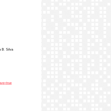
a B. Silva
ave=true