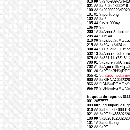
010
##
$a
978-989-754-42
021
##
$a
PT
$b
46330/19
100
##
$a
20200528d2020
101
01
$a
por
$c
eng
102
##
$a
PT
105
##
$a
y z 000ay
106
##
$a
r
200
1#
$a
Amor & ódio irre
205
##
$a
1ª ed
210
#9
$a
Lisboa
$c
Marcad
215
##
$a
294 p.
$d
24 cm
304
##
$a
Tít. orig.: Dati
532
13
$a
Amor e ódio irre
675
##
$a
821.111(73)-31"
700
#1
$a
Lauren,
$b
Christ
702
#1
$a
Aguiar,
$b
Filipa
801
#0
$a
PT
$b
BN
$g
RPC
856
41
$u
http://rnod.bn
900
##
$a
BIBNAC
$d
2020
966
##
$l
BN
$m
FGMON
$
966
##
$l
BN
$m
FGMON
$
Etiqueta de registo:
000
001
2057577
003
http://id.bnportugal.
010
##
$a
978-989-668-87
021
##
$a
PT
$b
465802/20
100
##
$a
20201020d2020
101
1#
$a
por
$c
eng
102
##
$a
PT