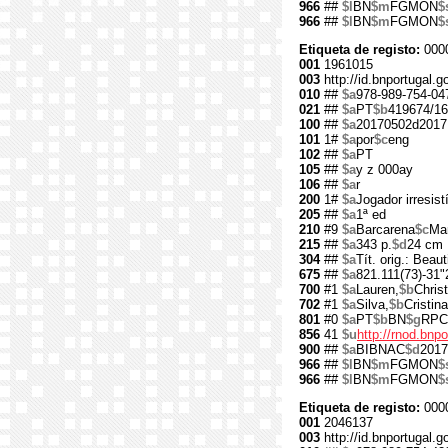
966
##
$l
BN
$m
FGMON
$
966
##
$l
BN
$m
FGMON
$
Etiqueta de registo:
000
001
1961015
003
http://id.bnportugal.
010
##
$a
978-989-754-04
021
##
$a
PT
$b
419674/16
100
##
$a
20170502d2017
101
1#
$a
por
$c
eng
102
##
$a
PT
105
##
$a
y z 000ay
106
##
$a
r
200
1#
$a
Jogador irresist
205
##
$a
1ª ed
210
#9
$a
Barcarena
$c
Mar
215
##
$a
343 p.
$d
24 cm
304
##
$a
Tít. orig.: Beaut
675
##
$a
821.111(73)-31"
700
#1
$a
Lauren,
$b
Christ
702
#1
$a
Silva,
$b
Cristina
801
#0
$a
PT
$b
BN
$g
RPC
856
41
$u
http://rnod.bn
900
##
$a
BIBNAC
$d
2017
966
##
$l
BN
$m
FGMON
$
966
##
$l
BN
$m
FGMON
$
Etiqueta de registo:
000
001
2046137
003
http://id.bnportugal.