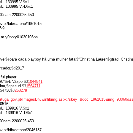
s
L. 130995 V.
$x
1
s
L. 130995 V.-D
$x
1
00nam 2200025 450
gov.pt/bib/catbnp/1961015
7-9
 m y0pory01030103ba
ível
$e
para cada playboy há uma mulher fatal
$f
Christina Lauren
$g
trad. Cristin
cador,
$d
2017
iful player
20"
$v
BN
$z
por
$3
1044941
ina,
$c
pseud.
$3
1564711
$4
730
$3
268279
portugal.gov.pt/ImagesBN/winlibimg.aspx?skey=&doc=1961015&img=93060&s
0516
s
L. 139916 V.
$x
1
s
L. 139916 V.-D
$x
1
00nam 2200025 450
gov.pt/bib/catbnp/2046137