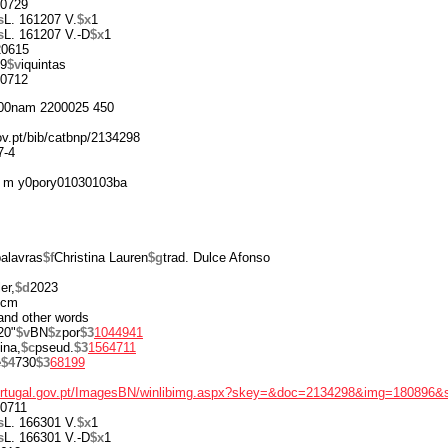
0729
s
L. 161207 V.
$x
1
s
L. 161207 V.-D
$x
1
20615
9
$v
iquintas
0712
00nam 2200025 450
gov.pt/bib/catbnp/2134298
7-4
 m y0pory01030103ba
palavras
$f
Christina Lauren
$g
trad. Dulce Afonso
er,
$d
2023
 cm
 and other words
20"
$v
BN
$z
por
$3
1044941
ina,
$c
pseud.
$3
1564711
e
$4
730
$3
68199
portugal.gov.pt/ImagesBN/winlibimg.aspx?skey=&doc=2134298&img=180896&
0711
s
L. 166301 V.
$x
1
s
L. 166301 V.-D
$x
1