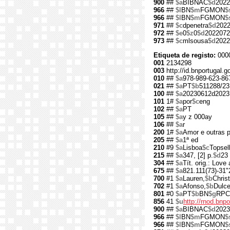
900
##
$a
BIBNAC
$d
2022
966
##
$l
BN
$m
FGMON
$
966
##
$l
BN
$m
FGMON
$
971
##
$c
dpenetra
$d
202
972
##
$e
0
$z
0
$d
2022072
973
##
$c
mlsousa
$d
2022
Etiqueta de registo:
000
001
2134298
003
http://id.bnportugal.
010
##
$a
978-989-623-86
021
##
$a
PT
$b
511288/23
100
##
$a
20230612d2023
101
1#
$a
por
$c
eng
102
##
$a
PT
105
##
$a
y z 000ay
106
##
$a
r
200
1#
$a
Amor e outras 
205
##
$a
1ª ed
210
#9
$a
Lisboa
$c
Topsell
215
##
$a
347, [2] p.
$d
23
304
##
$a
Tít. orig.: Love
675
##
$a
821.111(73)-31"
700
#1
$a
Lauren,
$b
Christ
702
#1
$a
Afonso,
$b
Dulc
801
#0
$a
PT
$b
BN
$g
RPC
856
41
$u
http://rnod.bn
900
##
$a
BIBNAC
$d
2023
966
##
$l
BN
$m
FGMON
$
966
##
$l
BN
$m
FGMON
$