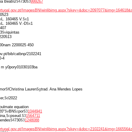
ia Beatriz
$4
730
$3
999267
portugal.gov.pt/ImagesBN/winlibimg.aspx?skey=&doc=2097077&img=164618&
0523
s
L. 160465 V.
$x
1
s
L. 160465 V.-D
$x
1
407
3
$v
iquintas
220513
00nam 2200025 450
gov.pt/bib/catbnp/2102241
0-4
 m y0pory01030103ba
amor
$f
Christina Lauren
$g
trad. Ana Mendes Lopes
er,
$d
2022
soulmate equation
20"
$v
BN
$z
por
$3
1044941
ina,
$c
pseud.
$3
1564711
endes
$4
730
$3
1248088
portugal.gov.pt/ImagesBN/winlibimg.aspx?skey=&doc=2102241&img=166556&