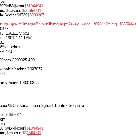
ies
20"
$v
BN
$z
por
$3
1044941
ina,
$c
pseud.
$3
1564711
ia Beatriz
$4
730
$3
999267
portugal.gov.pt/ImagesBN/winlibimg.aspx?skey=&doc=2096442&img=163594&
0428
s
L. 160111 V.
$x
1
s
L. 160111 V.-D
$x
1
31
8
$v
msebas
220420
00nam 2200025 450
gov.pt/bib/catbnp/2097077
6-6
 m y0pory01030103ba
pouco!
$f
Christina Lauren
$g
trad. Beatriz Sequeira
eller,
$d
2021
 cm
ies
20"
$v
BN
$z
por
$3
1044941
ina,
$c
pseud.
$3
1564711