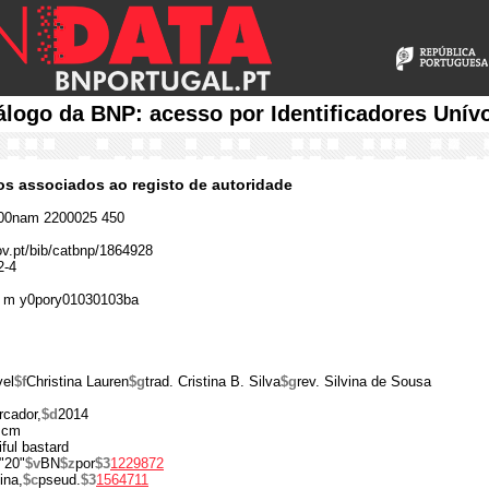
álogo da BNP: acesso por Identificadores Unív
cos associados ao registo de autoridade
00nam 2200025 450
gov.pt/bib/catbnp/1864928
2-4
 m y0pory01030103ba
vel
$f
Christina Lauren
$g
trad. Cristina B. Silva
$g
rev. Silvina de Sousa
cador,
$d
2014
 cm
iful bastard
"20"
$v
BN
$z
por
$3
1229872
ina,
$c
pseud.
$3
1564711