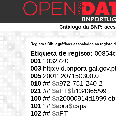
Catálogo da BNP: aces
Registos Bibliográficos associados ao registo 
Etiqueta de registo:
00854c
001
1032720
003
http://id.bnportugal.gov.
005
20011207150300.0
010
##
$a
972-751-240-2
021
##
$a
PT
$b
134365/99
100
##
$a
20000914d1999 cb
101
1#
$a
por
$c
spa
102
##
$a
PT