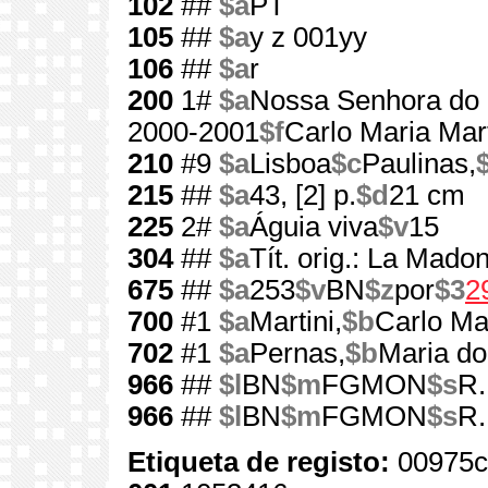
102
##
$a
PT
105
##
$a
y z 001yy
106
##
$a
r
200
1#
$a
Nossa Senhora do
2000-2001
$f
Carlo Maria Mart
210
#9
$a
Lisboa
$c
Paulinas,
215
##
$a
43, [2] p.
$d
21 cm
225
2#
$a
Águia viva
$v
15
304
##
$a
Tít. orig.: La Mad
675
##
$a
253
$v
BN
$z
por
$3
2
700
#1
$a
Martini,
$b
Carlo Ma
702
#1
$a
Pernas,
$b
Maria do
966
##
$l
BN
$m
FGMON
$s
R.
966
##
$l
BN
$m
FGMON
$s
R.
Etiqueta de registo:
00975c