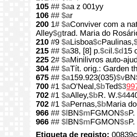
105
##
$a
a z 001yy
106
##
$a
r
200
1#
$a
Conviver com a na
Alley
$g
trad. Maria do Rosár
210
#9
$a
Lisboa
$c
Paulinas,
215
##
$a
38, [8] p.
$c
il.
$d
15 
225
2#
$a
Minilivros auto-aju
304
##
$a
Tít. orig.: Garden 
675
##
$a
159.923(035)
$v
BN
700
#1
$a
O'Neal,
$b
Ted
$3
99
702
#1
$a
Alley,
$b
R. W.
$4
44
702
#1
$a
Pernas,
$b
Maria do
966
##
$l
BN
$m
FGMON
$s
P.
966
##
$l
BN
$m
FGMON
$s
P.
Etiqueta de registo:
00839c