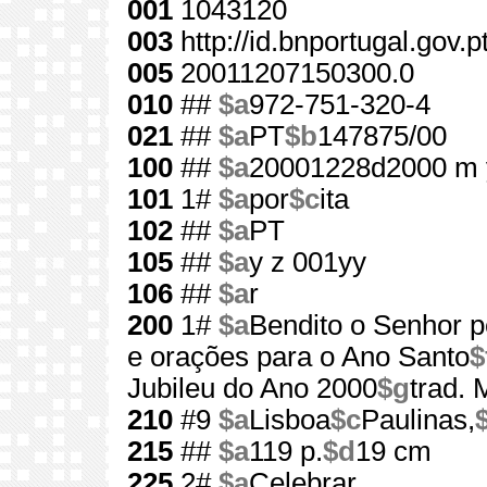
001
1043120
003
http://id.bnportugal.gov.
005
20011207150300.0
010
##
$a
972-751-320-4
021
##
$a
PT
$b
147875/00
100
##
$a
20001228d2000 m 
101
1#
$a
por
$c
ita
102
##
$a
PT
105
##
$a
y z 001yy
106
##
$a
r
200
1#
$a
Bendito o Senhor p
e orações para o Ano Santo
$
Jubileu do Ano 2000
$g
trad. 
210
#9
$a
Lisboa
$c
Paulinas,
215
##
$a
119 p.
$d
19 cm
225
2#
$a
Celebrar