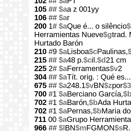
102
##
$a
PT
105
##
$a
a z 001yy
106
##
$a
r
200
1#
$a
Que é... o silêncio
$
Herramientas Nueve
$g
trad.
Hurtado Barón
210
#9
$a
Lisboa
$c
Paulinas,
215
##
$a
48 p.
$c
il.
$d
21 cm
225
2#
$a
Ferramentas
$v
2
304
##
$a
Tít. orig. : Qué es..
675
##
$a
248.1
$v
BN
$z
por
$3
700
#1
$a
Berciano García,
$
702
#1
$a
Barón,
$b
Ada Hurt
702
#1
$a
Pernas,
$b
Maria do
711
00
$a
Grupo Herramient
966
##
$l
BN
$m
FGMON
$s
R.