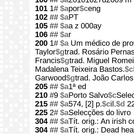
101
1#
$a
por
$c
eng
102
##
$a
PT
105
##
$a
a z 000ay
106
##
$a
r
200
1#
$a
Um médico de prov
Taylor
$g
trad. Rosário Pernas
Francis
$g
trad. Miguel Romei
Madalena Teixeira Bastos.
$c
Garwood
$g
trad. João Carlos
205
##
$a
1ª ed
210
#9
$a
Porto Salvo
$c
Sele
215
##
$a
574, [2] p.
$c
il.
$d
2
225
2#
$a
Selecções do livro
304
##
$a
Tít. orig.: An irish 
304
##
$a
Tít. orig.: Dead hea