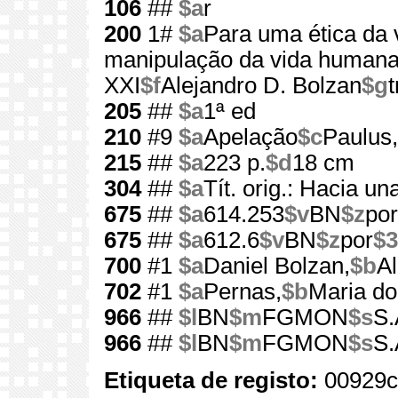
106
##
$a
r
200
1#
$a
Para uma ética da 
manipulação da vida humana 
XXI
$f
Alejandro D. Bolzan
$g
205
##
$a
1ª ed
210
#9
$a
Apelação
$c
Paulus,
215
##
$a
223 p.
$d
18 cm
304
##
$a
Tít. orig.: Hacia un
675
##
$a
614.253
$v
BN
$z
por
675
##
$a
612.6
$v
BN
$z
por
$3
700
#1
$a
Daniel Bolzan,
$b
Al
702
#1
$a
Pernas,
$b
Maria do
966
##
$l
BN
$m
FGMON
$s
S.
966
##
$l
BN
$m
FGMON
$s
S.
Etiqueta de registo:
00929c