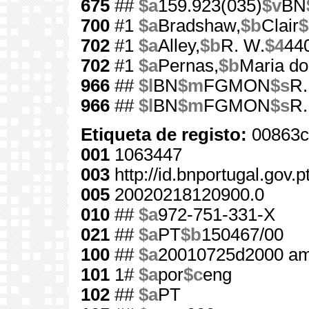
675
##
$a
159.923(035)
$v
BN
700
#1
$a
Bradshaw,
$b
Clair
$
702
#1
$a
Alley,
$b
R. W.
$4
44
702
#1
$a
Pernas,
$b
Maria do
966
##
$l
BN
$m
FGMON
$s
R.
966
##
$l
BN
$m
FGMON
$s
R.
Etiqueta de registo:
00863c
001
1063447
003
http://id.bnportugal.gov.
005
20020218120900.0
010
##
$a
972-751-331-X
021
##
$a
PT
$b
150467/00
100
##
$a
20010725d2000 am
101
1#
$a
por
$c
eng
102
##
$a
PT