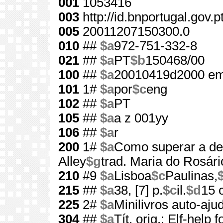
001
1053416
003
http://id.bnportugal.gov.
005
20011207150300.0
010
##
$a
972-751-332-8
021
##
$a
PT
$b
150468/00
100
##
$a
20010419d2000 em
101
1#
$a
por
$c
eng
102
##
$a
PT
105
##
$a
a z 001yy
106
##
$a
r
200
1#
$a
Como superar a d
Alley
$g
trad. Maria do Rosár
210
#9
$a
Lisboa
$c
Paulinas,
215
##
$a
38, [7] p.
$c
il.
$d
15 
225
2#
$a
Minilivros auto-aju
304
##
$a
Tít. orig.: Elf-help