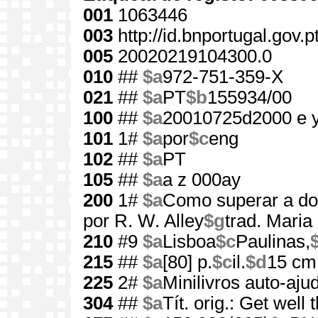
001
1063446
003
http://id.bnportugal.gov.
005
20020219104300.0
010
##
$a
972-751-359-X
021
##
$a
PT
$b
155934/00
100
##
$a
20010725d2000 e 
101
1#
$a
por
$c
eng
102
##
$a
PT
105
##
$a
a z 000ay
200
1#
$a
Como superar a d
por R. W. Alley
$g
trad. Maria
210
#9
$a
Lisboa
$c
Paulinas,
215
##
$a
[80] p.
$c
il.
$d
15 cm
225
2#
$a
Minilivros auto-aju
304
##
$a
Tít. orig.: Get well