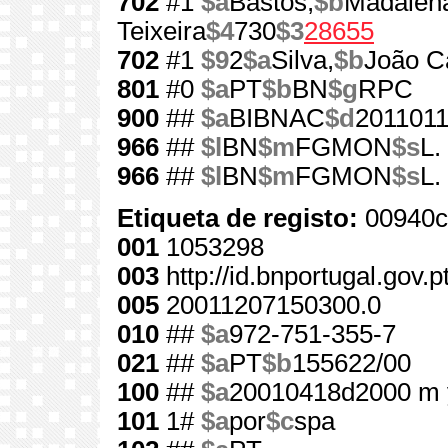
702
#1
$a
Bastos,
$b
Madalen
Teixeira
$4
730
$3
28655
702
#1
$9
2
$a
Silva,
$b
João Ca
801
#0
$a
PT
$b
BN
$g
RPC
900
##
$a
BIBNAC
$d
201101
966
##
$l
BN
$m
FGMON
$s
L.
966
##
$l
BN
$m
FGMON
$s
L.
Etiqueta de registo:
00940c
001
1053298
003
http://id.bnportugal.gov.
005
20011207150300.0
010
##
$a
972-751-355-7
021
##
$a
PT
$b
155622/00
100
##
$a
20010418d2000 m 
101
1#
$a
por
$c
spa