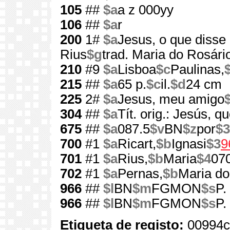
105
##
$a
a z 000yy
106
##
$a
r
200
1#
$a
Jesus, o que disse 
Rius
$g
trad. Maria do Rosári
210
#9
$a
Lisboa
$c
Paulinas,
215
##
$a
65 p.
$c
il.
$d
24 cm
225
2#
$a
Jesus, meu amigo
304
##
$a
Tít. orig.: Jesús, q
675
##
$a
087.5
$v
BN
$z
por
$3
700
#1
$a
Ricart,
$b
Ignasi
$3
9
701
#1
$a
Rius,
$b
Maria
$4
07
702
#1
$a
Pernas,
$b
Maria do
966
##
$l
BN
$m
FGMON
$s
P.
966
##
$l
BN
$m
FGMON
$s
P.
Etiqueta de registo:
00994c