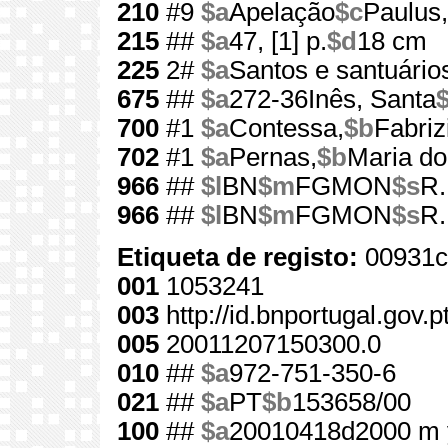
210
#9
$a
Apelação
$c
Paulus,
215
##
$a
47, [1] p.
$d
18 cm
225
2#
$a
Santos e santuário
675
##
$a
272-36Inês, Santa
700
#1
$a
Contessa,
$b
Fabriz
702
#1
$a
Pernas,
$b
Maria do
966
##
$l
BN
$m
FGMON
$s
R.
966
##
$l
BN
$m
FGMON
$s
R.
Etiqueta de registo:
00931c
001
1053241
003
http://id.bnportugal.gov.
005
20011207150300.0
010
##
$a
972-751-350-6
021
##
$a
PT
$b
153658/00
100
##
$a
20010418d2000 m 