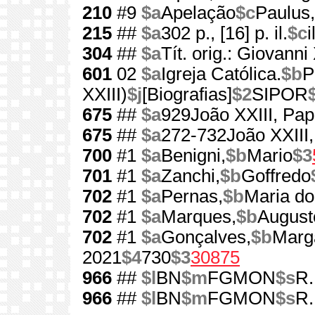
210
#9
$a
Apelação
$c
Paulus,
215
##
$a
302 p., [16] p. il.
$c
i
304
##
$a
Tít. orig.: Giovanni 
601
02
$a
Igreja Católica.
$b
P
XXIII)
$j
[Biografias]
$2
SIPOR
675
##
$a
929João XXIII, Pa
675
##
$a
272-732João XXIII
700
#1
$a
Benigni,
$b
Mario
$3
701
#1
$a
Zanchi,
$b
Goffredo
702
#1
$a
Pernas,
$b
Maria do
702
#1
$a
Marques,
$b
August
702
#1
$a
Gonçalves,
$b
Marga
2021
$4
730
$3
30875
966
##
$l
BN
$m
FGMON
$s
R.
966
##
$l
BN
$m
FGMON
$s
R.