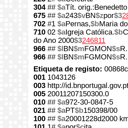
304
##
$a
Tít. orig.:Benedetto
675
##
$a
243
$v
BN
$z
por
$3
2
702
#1
$a
Pernas,
$b
Maria do
710
02
$a
Igreja Católica.
$b
C
do Ano 2000
$3
246811
966
##
$l
BN
$m
FGMON
$s
R.
966
##
$l
BN
$m
FGMON
$s
R.
Etiqueta de registo:
00868c
001
1043126
003
http://id.bnportugal.gov.
005
20011207150300.0
010
##
$a
972-30-0847-5
021
##
$a
PT
$b
150398/00
100
##
$a
20001228d2000 km
101
1#
$a
por
$c
ita