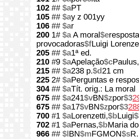
102
##
$a
PT
105
##
$a
y z 001yy
106
##
$a
r
200
1#
$a
A moral
$e
resposta
provocadoras
$f
Luigi Lorenzet
205
##
$a
1ª ed.
210
#9
$a
Apelação
$c
Paulus,
215
##
$a
238 p.
$d
21 cm
225
2#
$a
Perguntas e respos
304
##
$a
Tít. orig.: La moral
675
##
$a
241
$v
BN
$z
por
$3
2
675
##
$a
17
$v
BN
$z
por
$3
28
700
#1
$a
Lorenzetti,
$b
Luigi
$
702
#1
$a
Pernas,
$b
Maria do
966
##
$l
BN
$m
FGMON
$s
R.