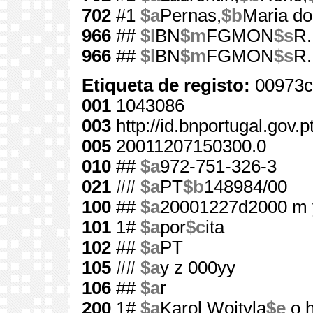
702
#1
$a
Pernas,
$b
Maria do
966
##
$l
BN
$m
FGMON
$s
R.
966
##
$l
BN
$m
FGMON
$s
R.
Etiqueta de registo:
00973c
001
1043086
003
http://id.bnportugal.gov.
005
20011207150300.0
010
##
$a
972-751-326-3
021
##
$a
PT
$b
148984/00
100
##
$a
20001227d2000 m 
101
1#
$a
por
$c
ita
102
##
$a
PT
105
##
$a
y z 000yy
106
##
$a
r
200
1#
$a
Karol Wojtyla
$e
o h