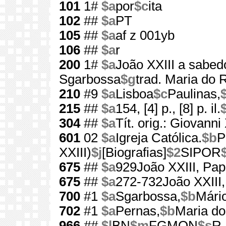
101
1#
$a
por
$c
ita
102
##
$a
PT
105
##
$a
af z 001yb
106
##
$a
r
200
1#
$a
João XXIII a sabed
Sgarbossa
$g
trad. Maria do 
210
#9
$a
Lisboa
$c
Paulinas,
215
##
$a
154, [4] p., [8] p. il.
304
##
$a
Tít. orig.: Giovanni 
601
02
$a
Igreja Católica.
$b
P
XXIII)
$j
[Biografias]
$2
SIPOR
675
##
$a
929João XXIII, Pa
675
##
$a
272-732João XXIII
700
#1
$a
Sgarbossa,
$b
Mári
702
#1
$a
Pernas,
$b
Maria do
966
##
$l
BN
$m
FGMON
$s
R.