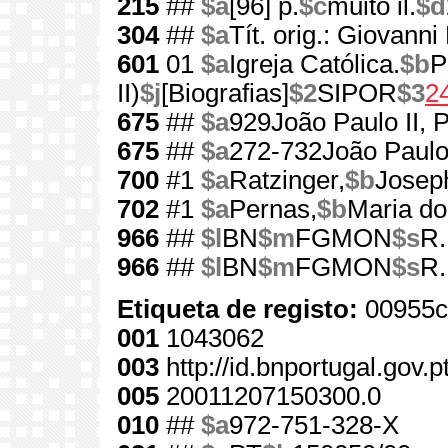
215
##
$a
[96] p.
$c
muito il.
$d
304
##
$a
Tít. orig.: Giovanni 
601
01
$a
Igreja Católica.
$b
P
II)
$j
[Biografias]
$2
SIPOR
$3
2
675
##
$a
929João Paulo II, 
675
##
$a
272-732João Paulo 
700
#1
$a
Ratzinger,
$b
Josep
702
#1
$a
Pernas,
$b
Maria do
966
##
$l
BN
$m
FGMON
$s
R.
966
##
$l
BN
$m
FGMON
$s
R.
Etiqueta de registo:
00955c
001
1043062
003
http://id.bnportugal.gov.
005
20011207150300.0
010
##
$a
972-751-328-X