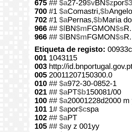
675
##
$a
27-29
$v
BN
$z
por
$
700
#1
$a
Comastri,
$b
Angelo
702
#1
$a
Pernas,
$b
Maria do
966
##
$l
BN
$m
FGMON
$s
R.
966
##
$l
BN
$m
FGMON
$s
R.
Etiqueta de registo:
00933c
001
1043115
003
http://id.bnportugal.gov.
005
20011207150300.0
010
##
$a
972-30-0852-1
021
##
$a
PT
$b
150081/00
100
##
$a
20001228d2000 m 
101
1#
$a
por
$c
spa
102
##
$a
PT
105
##
$a
y z 001yy