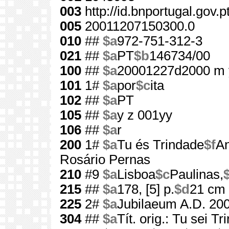
003
http://id.bnportugal.gov.
005
20011207150300.0
010
##
$a
972-751-312-3
021
##
$a
PT
$b
146734/00
100
##
$a
20001227d2000 m 
101
1#
$a
por
$c
ita
102
##
$a
PT
105
##
$a
y z 001yy
106
##
$a
r
200
1#
$a
Tu és Trindade
$f
An
Rosário Pernas
210
#9
$a
Lisboa
$c
Paulinas,
215
##
$a
178, [5] p.
$d
21 cm
225
2#
$a
Jubilaeum A.D. 20
304
##
$a
Tít. orig.: Tu sei Tri