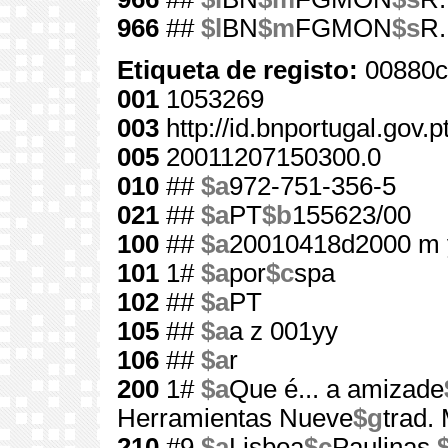
966
##
$l
BN
$m
FGMON
$s
R.
Etiqueta de registo:
00880c
001
1053269
003
http://id.bnportugal.gov.
005
20011207150300.0
010
##
$a
972-751-356-5
021
##
$a
PT
$b
155623/00
100
##
$a
20010418d2000 m 
101
1#
$a
por
$c
spa
102
##
$a
PT
105
##
$a
a z 001yy
106
##
$a
r
200
1#
$a
Que é... a amizade
Herramientas Nueve
$g
trad.
210
#9
$a
Lisboa
$c
Paulinas,