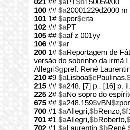
021
##
$a
PT
$b
150059/00
100
##
$a
20001229d2000 m 
101
1#
$a
por
$c
ita
102
##
$a
PT
105
##
$a
af z 001yy
106
##
$a
r
200
1#
$a
Reportagem de Fá
versão do sobrinho da irmã L
Allegri
$g
pref. René Laurenti
210
#9
$a
Lisboa
$c
Paulinas,
215
##
$a
248, [7] p., [16] p. il
225
2#
$a
No sopro do espírit
675
##
$a
248.159
$v
BN
$z
por
700
#1
$a
Allegri,
$b
Renzo,
$f
701
#1
$a
Allegri,
$b
Roberto,
$
702
#1
$a
Laurentin,
$b
René,