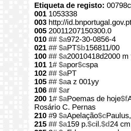
Etiqueta de registo:
00798c
001
1053338
003
http://id.bnportugal.gov.
005
20011207150300.0
010
##
$a
972-30-0856-4
021
##
$a
PT
$b
156811/00
100
##
$a
20010418d2000 m 
101
1#
$a
por
$c
spa
102
##
$a
PT
105
##
$a
a z 001yy
106
##
$a
r
200
1#
$a
Poemas de hoje
$f
A
Rosário C. Pernas
210
#9
$a
Apelação
$c
Paulus,
215
##
$a
159 p.
$c
il.
$d
24 cm