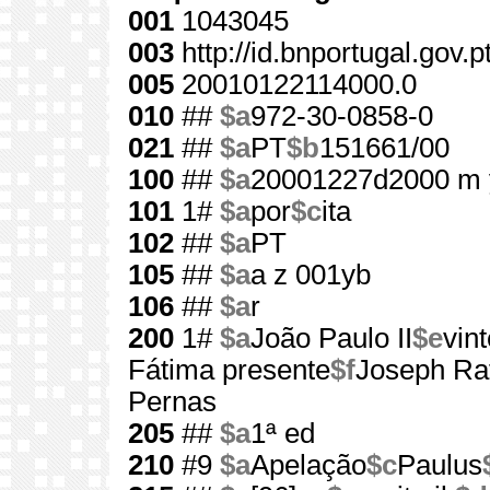
001
1043045
003
http://id.bnportugal.gov.
005
20010122114000.0
010
##
$a
972-30-0858-0
021
##
$a
PT
$b
151661/00
100
##
$a
20001227d2000 m 
101
1#
$a
por
$c
ita
102
##
$a
PT
105
##
$a
a z 001yb
106
##
$a
r
200
1#
$a
João Paulo II
$e
vin
Fátima presente
$f
Joseph Ra
Pernas
205
##
$a
1ª ed
210
#9
$a
Apelação
$c
Paulus