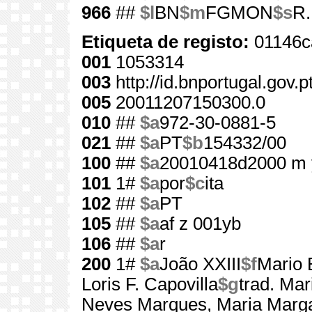
966
##
$l
BN
$m
FGMON
$s
R.
Etiqueta de registo:
01146c
001
1053314
003
http://id.bnportugal.gov.
005
20011207150300.0
010
##
$a
972-30-0881-5
021
##
$a
PT
$b
154332/00
100
##
$a
20010418d2000 m 
101
1#
$a
por
$c
ita
102
##
$a
PT
105
##
$a
af z 001yb
106
##
$a
r
200
1#
$a
João XXIII
$f
Mario 
Loris F. Capovilla
$g
trad. Ma
Neves Marques, Maria Marga