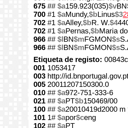
675
##
$a
159.923(035)
$v
BN
700
#1
$a
Mundy,
$b
Linus
$3
2
702
#1
$a
Alley,
$b
R. W.
$4
44
702
#1
$a
Pernas,
$b
Maria do
966
##
$l
BN
$m
FGMON
$s
S.
966
##
$l
BN
$m
FGMON
$s
S.
Etiqueta de registo:
00843c
001
1053417
003
http://id.bnportugal.gov.
005
20011207150300.0
010
##
$a
972-751-333-6
021
##
$a
PT
$b
150469/00
100
##
$a
20010419d2000 m 
101
1#
$a
por
$c
eng
102
##
$a
PT