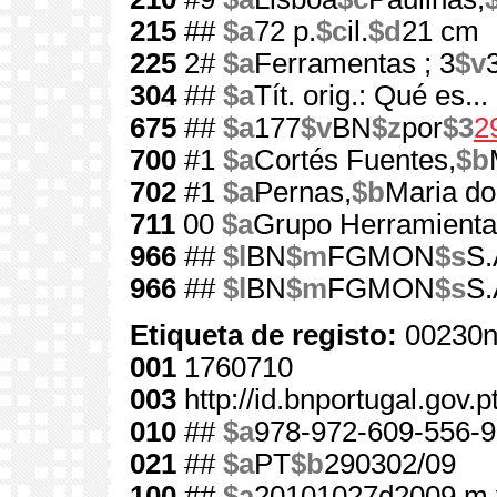
215
##
$a
72 p.
$c
il.
$d
21 cm
225
2#
$a
Ferramentas ; 3
$v
304
##
$a
Tít. orig.: Qué es..
675
##
$a
177
$v
BN
$z
por
$3
2
700
#1
$a
Cortés Fuentes,
$b
702
#1
$a
Pernas,
$b
Maria do
711
00
$a
Grupo Herramient
966
##
$l
BN
$m
FGMON
$s
S.
966
##
$l
BN
$m
FGMON
$s
S.
Etiqueta de registo:
00230n
001
1760710
003
http://id.bnportugal.gov.
010
##
$a
978-972-609-556-9
021
##
$a
PT
$b
290302/09
100
##
$a
20101027d2009 m 