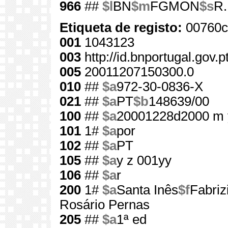
966
##
$l
BN
$m
FGMON
$s
R.
Etiqueta de registo:
00760c
001
1043123
003
http://id.bnportugal.gov.
005
20011207150300.0
010
##
$a
972-30-0836-X
021
##
$a
PT
$b
148639/00
100
##
$a
20001228d2000 m 
101
1#
$a
por
102
##
$a
PT
105
##
$a
y z 001yy
106
##
$a
r
200
1#
$a
Santa Inês
$f
Fabriz
Rosário Pernas
205
##
$a
1ª ed