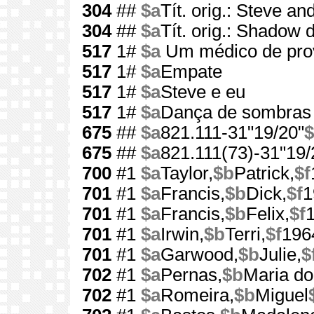
304
##
$a
Tít. orig.: Steve a
304
##
$a
Tít. orig.: Shadow 
517
1#
$a
Um médico de prov
517
1#
$a
Empate
517
1#
$a
Steve e eu
517
1#
$a
Dança de sombras
675
##
$a
821.111-31"19/20"
$
675
##
$a
821.111(73)-31"19/
700
#1
$a
Taylor,
$b
Patrick,
$f
701
#1
$a
Francis,
$b
Dick,
$f
1
701
#1
$a
Francis,
$b
Felix,
$f
701
#1
$a
Irwin,
$b
Terri,
$f
196
701
#1
$a
Garwood,
$b
Julie,
$
702
#1
$a
Pernas,
$b
Maria do
702
#1
$a
Romeira,
$b
Miguel