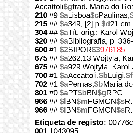
Accattoli
$g
trad. Maria do Ro
210
#9
$a
Lisboa
$c
Paulinas,
215
##
$a
349, [2] p.
$d
21 cm
304
##
$a
Tít. orig.: Karol Wo
320
##
$a
Bibliografia, p. 336
600
#1
$2
SIPOR
$3
976185
675
##
$a
262.13 Wojtyla, Kar
675
##
$a
929 Wojtyla, Karol 
700
#1
$a
Accattoli,
$b
Luigi,
$f
702
#1
$a
Pernas,
$b
Maria do
801
#0
$a
PT
$b
BN
$g
RPC
966
##
$l
BN
$m
FGMON
$s
R.
966
##
$l
BN
$m
FGMON
$s
R.
Etiqueta de registo:
00776c
001
1043095