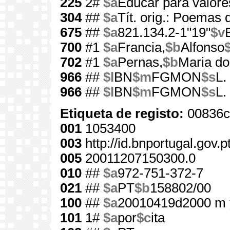
225
2#
$a
Educar para valore
304
##
$a
Tít. orig.: Poemas 
675
##
$a
821.134.2-1"19"
$v
700
#1
$a
Francia,
$b
Alfonso
702
#1
$a
Pernas,
$b
Maria do
966
##
$l
BN
$m
FGMON
$s
L.
966
##
$l
BN
$m
FGMON
$s
L.
Etiqueta de registo:
00836c
001
1053400
003
http://id.bnportugal.gov.
005
20011207150300.0
010
##
$a
972-751-372-7
021
##
$a
PT
$b
158802/00
100
##
$a
20010419d2000 m 
101
1#
$a
por
$c
ita