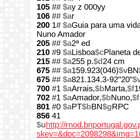
105
##
$a
y z 000yy
106
##
$a
r
200
1#
$a
Guia para uma vid
Nuno Amador
205
##
$a
2ª ed
210
#9
$a
Lisboa
$c
Planeta de
215
##
$a
255 p.
$d
24 cm
675
##
$a
159.923(046)
$v
BN
675
##
$a
821.134.3-92"20"
$
700
#1
$a
Arrais,
$b
Marta,
$f
1
702
#1
$a
Amador,
$b
Nuno,
$f
801
#0
$a
PT
$b
BN
$g
RPC
856
41
$u
http://rnod.bnportugal.go
skey=&doc=2098298&img=1