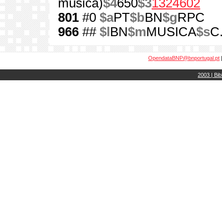
música)
$4
650
$3
1324602
801
#0
$a
PT
$b
BN
$g
RPC
966
##
$l
BN
$m
MUSICA
$s
C
OpendataBNP@bnportugal.pt
2003 | Bib