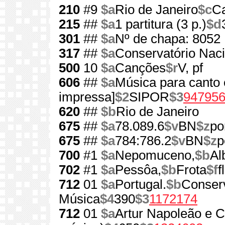
210
#9
$a
Rio de Janeiro
$c
Ca
215
##
$a
1 partitura (3 p.)
$d
301
##
$a
Nº de chapa: 8052
317
##
$a
Conservatório Naci
500
10
$a
Canções
$r
V, pf
606
##
$a
Música para canto 
impressa]
$2
SIPOR
$3
94795
620
##
$b
Rio de Janeiro
675
##
$a
78.089.6
$v
BN
$z
po
675
##
$a
784:786.2
$v
BN
$z
p
700
#1
$a
Nepomuceno,
$b
Al
702
#1
$a
Pessôa,
$b
Frota
$f
f
712
01
$a
Portugal.
$b
Conserv
Música
$4
390
$3
1172174
712
01
$a
Artur Napoleão e C