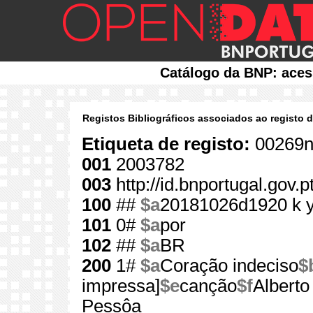
Catálogo da BNP: aces
Registos Bibliográficos associados ao registo 
Etiqueta de registo:
00269n
001
2003782
003
http://id.bnportugal.gov.
100
##
$a
20181026d1920 k 
101
0#
$a
por
102
##
$a
BR
200
1#
$a
Coração indeciso
$
impressa]
$e
canção
$f
Albert
Pessôa