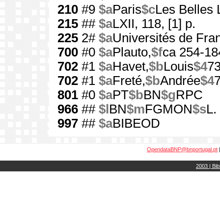
210
#9
$a
Paris
$c
Les Belles 
215
##
$a
LXII, 118, [1] p.
225
2#
$a
Universités de Fra
700
#0
$a
Plauto,
$f
ca 254-18
702
#1
$a
Havet,
$b
Louis
$4
7
702
#1
$a
Freté,
$b
Andrée
$4
801
#0
$a
PT
$b
BN
$g
RPC
966
##
$l
BN
$m
FGMON
$s
L.
997
##
$a
BIBEOD
OpendataBNP@bnportugal.pt
2003 | Bib