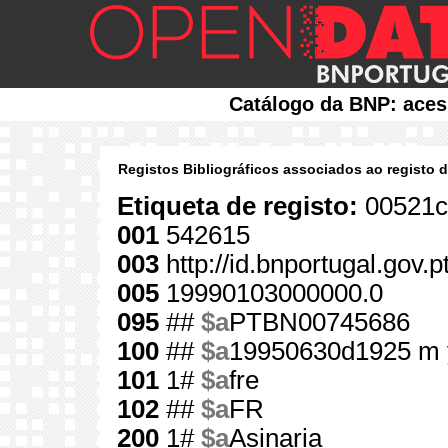
Catálogo da BNP: aces
Registos Bibliográficos associados ao registo 
Etiqueta de registo:
00521c
001
542615
003
http://id.bnportugal.gov.
005
19990103000000.0
095
##
$a
PTBN00745686
100
##
$a
19950630d1925 m 
101
1#
$a
fre
102
##
$a
FR
200
1#
$a
Asinaria