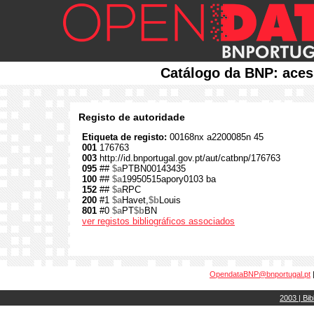
Catálogo da BNP: aces
Registo de autoridade
Etiqueta de registo:
00168nx a2200085n 45
001
176763
003
http://id.bnportugal.gov.pt/aut/catbnp/176763
095
##
$a
PTBN00143435
100
##
$a
19950515apory0103 ba
152
##
$a
RPC
200
#1
$a
Havet,
$b
Louis
801
#0
$a
PT
$b
BN
ver registos bibliográficos associados
OpendataBNP@bnportugal.pt
2003 | Bib