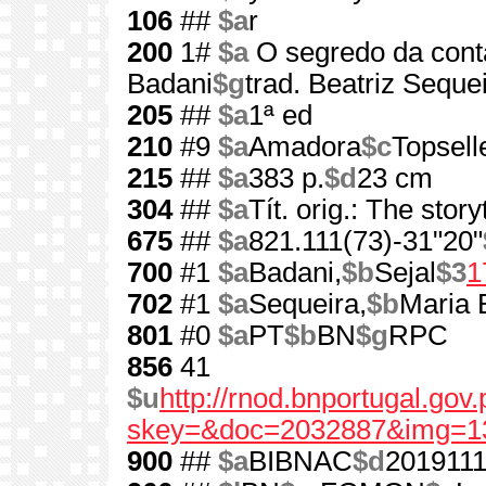
106
##
$a
r
200
1#
$a
O segredo da conta
Badani
$g
trad. Beatriz Seque
205
##
$a
1ª ed
210
#9
$a
Amadora
$c
Topsell
215
##
$a
383 p.
$d
23 cm
304
##
$a
Tít. orig.: The story
675
##
$a
821.111(73)-31"20"
700
#1
$a
Badani,
$b
Sejal
$3
1
702
#1
$a
Sequeira,
$b
Maria 
801
#0
$a
PT
$b
BN
$g
RPC
856
41
$u
http://rnod.bnportugal.go
skey=&doc=2032887&img=1
900
##
$a
BIBNAC
$d
201911