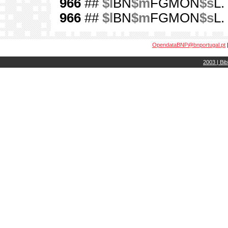
966
##
$l
BN
$m
FGMON
$s
L.
966
##
$l
BN
$m
FGMON
$s
L.
OpendataBNP@bnportugal.pt
2003 | Bib