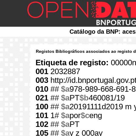
Catálogo da BNP: aces
Registos Bibliográficos associados ao registo 
Etiqueta de registo:
00000n
001
2032887
003
http://id.bnportugal.gov.
010
##
$a
978-989-668-691-8
021
##
$a
PT
$b
460081/19
100
##
$a
20191111d2019 m 
101
1#
$a
por
$c
eng
102
##
$a
PT
105
##
$a
y z 000ay