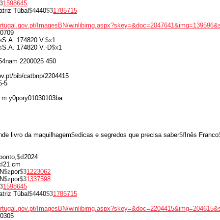
3
1598645
triz Túbal
$4
440
$3
1785715
portugal.gov.pt/ImagesBN/winlibimg.aspx?skey=&doc=2047641&img=139596&
0709
s
S.A. 174820 V.
$x
1
s
S.A. 174820 V.-D
$x
1
54nam 2200025 450
gov.pt/bib/catbnp/2204415
5-5
 m y0pory01030103ba
de livro da maquilhagem
$e
dicas e segredos que precisa saber
$f
Inês Franco
ponto,
$d
2024
d
21 cm
N
$z
por
$3
1223062
N
$z
por
$3
1337598
3
1598645
triz Túbal
$4
440
$3
1785715
portugal.gov.pt/ImagesBN/winlibimg.aspx?skey=&doc=2204415&img=204615&
0305