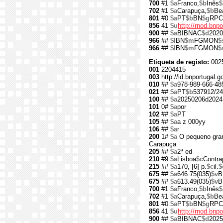
700
#1
$a
Franco,
$b
Inês
$
702
#1
$a
Carapuça,
$b
Bea
801
#0
$a
PT
$b
BN
$g
RPC
856
41
$u
http://rnod.bn
900
##
$a
BIBNAC
$d
2020
966
##
$l
BN
$m
FGMON
$
966
##
$l
BN
$m
FGMON
$
Etiqueta de registo:
002
001
2204415
003
http://id.bnportugal.
010
##
$a
978-989-666-48
021
##
$a
PT
$b
537912/24
100
##
$a
20250206d2024
101
0#
$a
por
102
##
$a
PT
105
##
$a
a z 000yy
106
##
$a
r
200
1#
$a
O pequeno gran
Carapuça
205
##
$a
2ª ed
210
#9
$a
Lisboa
$c
Contra
215
##
$a
170, [6] p.
$c
il.
$
675
##
$a
646.75(035)
$v
B
675
##
$a
613.49(035)
$v
B
700
#1
$a
Franco,
$b
Inês
$
702
#1
$a
Carapuça,
$b
Bea
801
#0
$a
PT
$b
BN
$g
RPC
856
41
$u
http://rnod.bn
900
##
$a
BIBNAC
$d
2025