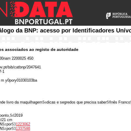
álogo da BNP: acesso por Identificadores Unív
cos associados ao registo de autoridade
00nam 2200025 450
gov.pt/bib/catbnp/2047641
7-1
 m y0pory01030103ba
de livro da maquilhagem
$e
dicas e segredos que precisa saber
$f
Inês Franco
ponto,
$d
2019
d
21 cm
N
$z
por
$3
1223062
N
$z
por
$3
1337598