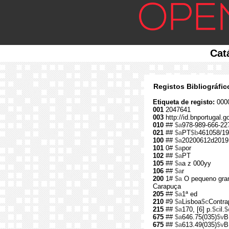
Cat
Registos Bibliográfi
Etiqueta de registo:
000
001
2047641
003
http://id.bnportugal.
010
##
$a
978-989-666-22
021
##
$a
PT
$b
461058/19
100
##
$a
20200612d2019
101
0#
$a
por
102
##
$a
PT
105
##
$a
a z 000yy
106
##
$a
r
200
1#
$a
O pequeno gran
Carapuça
205
##
$a
1ª ed
210
#9
$a
Lisboa
$c
Contra
215
##
$a
170, [6] p.
$c
il.
$
675
##
$a
646.75(035)
$v
B
675
##
$a
613.49(035)
$v
B