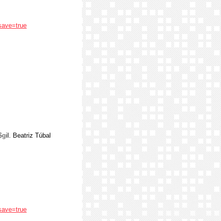
save=true
$g
il. Beatriz Túbal
save=true