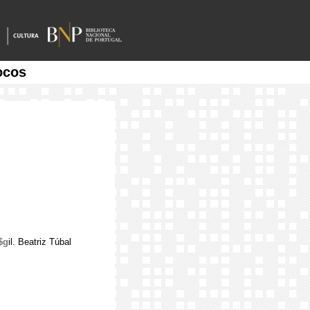
ocos
$g
il. Beatriz Túbal