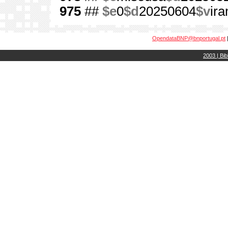
975
##
$e
0
$d
20250604
$v
ir
OpendataBNP@bnportugal.pt
2003 | Bib