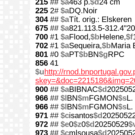
215
##
$a
463 p.
$d
24 cm
225
2#
$a
DQ.Noir
304
##
$a
Tít. orig.: Elskeren
675
##
$a
821.113.5-312.4"20
700
#1
$a
Flood,
$b
Helene,
$f
702
#1
$a
Sequeira,
$b
Maria 
801
#0
$a
PT
$b
BN
$g
RPC
856
41
$u
http://rnod.bnportugal.go
skey=&doc=2215186&img=2
900
##
$a
BIBNAC
$d
202505
966
##
$l
BN
$m
FGMON
$s
L.
966
##
$l
BN
$m
FGMON
$s
L.
971
##
$c
isantos
$d
2025052
972
##
$e
0
$z
0
$d
20250529
$
973
##
$c
mlsousa
$d
202505