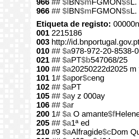
966
##
$l
BN
$m
FGMON
$s
L.
966
##
$l
BN
$m
FGMON
$s
L.
Etiqueta de registo:
00000n
001
2215186
003
http://id.bnportugal.gov.
010
##
$a
978-972-20-8538-0
021
##
$a
PT
$b
547068/25
100
##
$a
20250222d2025 m 
101
1#
$a
por
$c
eng
102
##
$a
PT
105
##
$a
y z 000ay
106
##
$a
r
200
1#
$a
O amante
$f
Helene
205
##
$a
1ª ed
210
#9
$a
Alfragide
$c
Dom Qu