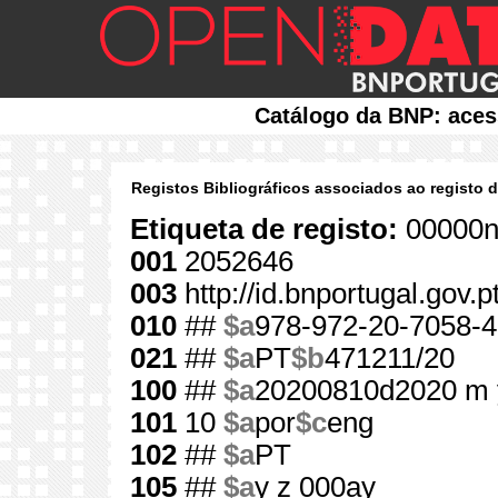
Catálogo da BNP: aces
Registos Bibliográficos associados ao registo 
Etiqueta de registo:
00000n
001
2052646
003
http://id.bnportugal.gov.
010
##
$a
978-972-20-7058-4
021
##
$a
PT
$b
471211/20
100
##
$a
20200810d2020 m 
101
10
$a
por
$c
eng
102
##
$a
PT
105
##
$a
y z 000ay