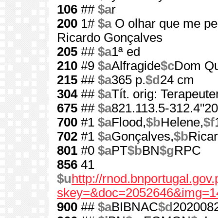
106
##
$a
r
200
1#
$a
O olhar que me pe
Ricardo Gonçalves
205
##
$a
1ª ed
210
#9
$a
Alfragide
$c
Dom Qu
215
##
$a
365 p.
$d
24 cm
304
##
$a
Tít. orig: Terapeute
675
##
$a
821.113.5-312.4"20
700
#1
$a
Flood,
$b
Helene,
$f
702
#1
$a
Gonçalves,
$b
Rica
801
#0
$a
PT
$b
BN
$g
RPC
856
41
$u
http://rnod.bnportugal.go
skey=&doc=2052646&img=1
900
##
$a
BIBNAC
$d
202008