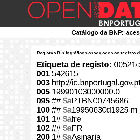
Catálogo da BNP: aces
Registos Bibliográficos associados ao registo 
Etiqueta de registo:
00521c
001
542615
003
http://id.bnportugal.gov.
005
19990103000000.0
095
##
$a
PTBN00745686
100
##
$a
19950630d1925 m 
101
1#
$a
fre
102
##
$a
FR
200
1#
$a
Asinaria