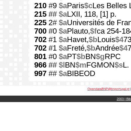
210
#9
$a
Paris
$c
Les Belles 
215
##
$a
LXII, 118, [1] p.
225
2#
$a
Universités de Fra
700
#0
$a
Plauto,
$f
ca 254-18
702
#1
$a
Havet,
$b
Louis
$4
7
702
#1
$a
Freté,
$b
Andrée
$4
801
#0
$a
PT
$b
BN
$g
RPC
966
##
$l
BN
$m
FGMON
$s
L.
997
##
$a
BIBEOD
OpendataBNP@bnportugal.pt
2003 | Bib