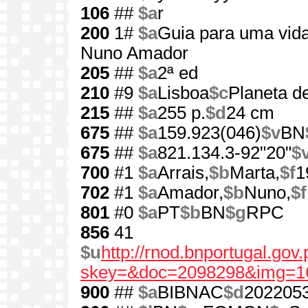
106
##
$a
r
200
1#
$a
Guia para uma vid
Nuno Amador
205
##
$a
2ª ed
210
#9
$a
Lisboa
$c
Planeta de
215
##
$a
255 p.
$d
24 cm
675
##
$a
159.923(046)
$v
BN
675
##
$a
821.134.3-92"20"
$
700
#1
$a
Arrais,
$b
Marta,
$f
1
702
#1
$a
Amador,
$b
Nuno,
$f
801
#0
$a
PT
$b
BN
$g
RPC
856
41
$u
http://rnod.bnportugal.go
skey=&doc=2098298&img=1
900
##
$a
BIBNAC
$d
202205