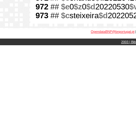
972
##
$e
0
$z
0
$d
20220530
$
973
##
$c
steixeira
$d
202205
OpendataBNP@bnportugal.pt
2003 | Bib