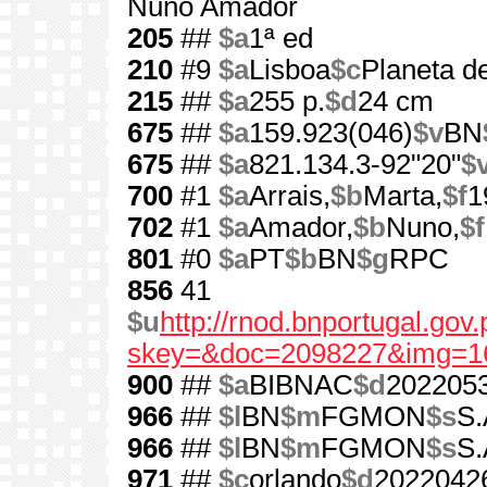
Nuno Amador
205
##
$a
1ª ed
210
#9
$a
Lisboa
$c
Planeta de
215
##
$a
255 p.
$d
24 cm
675
##
$a
159.923(046)
$v
BN
675
##
$a
821.134.3-92"20"
$
700
#1
$a
Arrais,
$b
Marta,
$f
1
702
#1
$a
Amador,
$b
Nuno,
$f
801
#0
$a
PT
$b
BN
$g
RPC
856
41
$u
http://rnod.bnportugal.go
skey=&doc=2098227&img=1
900
##
$a
BIBNAC
$d
202205
966
##
$l
BN
$m
FGMON
$s
S.
966
##
$l
BN
$m
FGMON
$s
S.
971
##
$c
orlando
$d
2022042