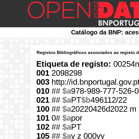
Catálogo da BNP: aces
Registos Bibliográficos associados ao registo 
Etiqueta de registo:
00254n
001
2098298
003
http://id.bnportugal.gov.
010
##
$a
978-989-777-526-0
021
##
$a
PT
$b
496112/22
100
##
$a
20220426d2022 m 
101
0#
$a
por
102
##
$a
PT
105
##
$a
y z 000yy