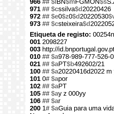
966
##
$l
BN
$m
FGMON
$s
S.
971
##
$c
ssilva
$d
20220426
972
##
$e
0
$z
0
$d
20220530
$
973
##
$c
steixeira
$d
202205
Etiqueta de registo:
00254n
001
2098227
003
http://id.bnportugal.gov.
010
##
$a
978-989-777-526-0
021
##
$a
PT
$b
492602/21
100
##
$a
20220416d2022 m 
101
0#
$a
por
102
##
$a
PT
105
##
$a
y z 000yy
106
##
$a
r
200
1#
$a
Guia para uma vid