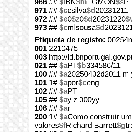
966
##
$l
BN
$m
FGMON
$s
P.
971
##
$c
csilva
$d
20231211
972
##
$e
0
$z
0
$d
20231220
$
973
##
$c
mlsousa
$d
202312
Etiqueta de registo:
00254n
001
2210475
003
http://id.bnportugal.gov.
021
##
$a
PT
$b
334586/11
100
##
$a
20250402d2011 m 
101
1#
$a
por
$c
eng
102
##
$a
PT
105
##
$a
y z 000yy
106
##
$a
r
200
1#
$a
Como construir um
valores
$f
Richard Barrett
$g
t