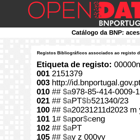
Catálogo da BNP: aces
Registos Bibliográficos associados ao registo 
Etiqueta de registo:
00000n
001
2151379
003
http://id.bnportugal.gov.
010
##
$a
978-85-414-0009-1
021
##
$a
PT
$b
521340/23
100
##
$a
20231211d2023 m 
101
1#
$a
por
$c
eng
102
##
$a
PT
105
##
$a
y z 000yy