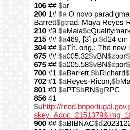
106
##
$a
r
200
1#
$a
O novo paradigma 
Barrett
$g
trad. Maya Reyes-
210
#9
$a
Maia
$c
Qualitymark
215
##
$a
469, [3] p.
$d
24 cm
304
##
$a
Tít. orig.: The new
675
##
$a
005.32
$v
BN
$z
por
$
675
##
$a
005.58
$v
BN
$z
por
$
700
#1
$a
Barrett,
$b
Richard
$
702
#1
$a
Reyes-Ricon,
$b
Ma
801
#0
$a
PT
$b
BN
$g
RPC
856
41
$u
http://rnod.bnportugal.go
skey=&doc=2151379&img=1
900
##
$a
BIBNAC
$d
202312