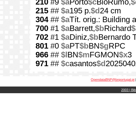
210
#9
$a
Porto
$c
BioRumo,
$
215
##
$a
195 p.
$d
24 cm
304
##
$a
Tít. orig.: Building
700
#1
$a
Barrett,
$b
Richard
$
702
#1
$a
Diniz,
$b
Bernardo T
801
#0
$a
PT
$b
BN
$g
RPC
966
##
$l
BN
$m
FGMON
$x
3
971
##
$c
asantos
$d
2025040
OpendataBNP@bnportugal.pt
2003 | Bib