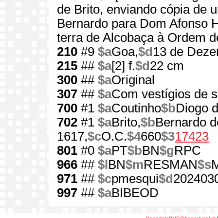
de Brito, enviando cópia de 
Bernardo para Dom Afonso H
terra de Alcobaça à Ordem de
210
#9
$a
Goa,
$d
13 de Deze
215
##
$a
[2] f.
$d
22 cm
300
##
$a
Original
307
##
$a
Com vestígios de s
700
#1
$a
Coutinho
$b
Diogo d
702
#1
$a
Brito,
$b
Bernardo d
1617,
$c
O.C.
$4
660
$3
17423
801
#0
$a
PT
$b
BN
$g
RPC
966
##
$l
BN
$m
RESMAN
$s
M
971
##
$c
pmesqui
$d
202403
997
##
$a
BIBEOD