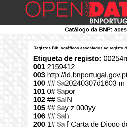
Catálogo da BNP: aces
Registos Bibliográficos associados ao registo 
Etiqueta de registo:
00254n
001
2159412
003
http://id.bnportugal.gov.
100
##
$a
20240307d1603 m 
101
0#
$a
por
102
##
$a
IN
105
##
$a
y z 000yy
106
##
$a
h
200
1#
$a
[ Carta de Diogo d