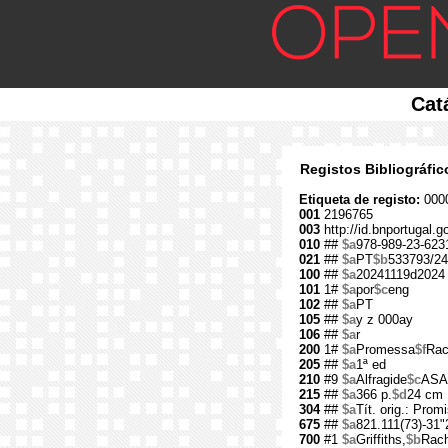
Cat
Registos Bibliográfi
Etiqueta de registo:
000
001
2196765
003
http://id.bnportugal.
010
##
$a
978-989-23-623
021
##
$a
PT
$b
533793/24
100
##
$a
20241119d2024
101
1#
$a
por
$c
eng
102
##
$a
PT
105
##
$a
y z 000ay
106
##
$a
r
200
1#
$a
Promessa
$f
Rac
205
##
$a
1ª ed
210
#9
$a
Alfragide
$c
ASA
215
##
$a
366 p.
$d
24 cm
304
##
$a
Tít. orig.: Prom
675
##
$a
821.111(73)-31"
700
#1
$a
Griffiths,
$b
Rach