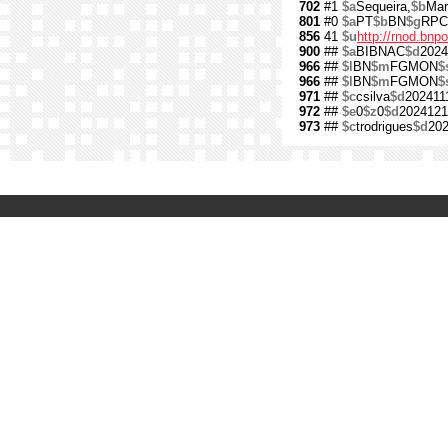
702
#1
$a
Sequeira,
$b
Mar
801
#0
$a
PT
$b
BN
$g
RPC
856
41
$u
http://rnod.bn
900
##
$a
BIBNAC
$d
2024
966
##
$l
BN
$m
FGMON
$
966
##
$l
BN
$m
FGMON
$
971
##
$c
csilva
$d
202411
972
##
$e
0
$z
0
$d
2024121
973
##
$c
trodrigues
$d
20