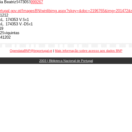
ia Beatriz
$4
730
$3
999267
portugal.gov.pt/ImagesBN/winlibimg.aspx?skey=&doc=2196765&img=201472&
1212
s
L. 174353 V.
$x
1
s
L. 174353 V.-D
$x
1
19
2
$v
iquintas
241202
OpendataBNP@bnportugal.pt
|
Mais informação sobre acesso aos dados BNP
2003 | Biblioteca Nacional de Portugal