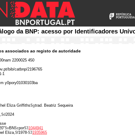
álogo da BNP: acesso por Identificadores Unív
cos associados ao registo de autoridade
00nam 2200025 450
gov.pt/bib/catbnp/2196765
1-1
 m y0pory01030103ba
hel Eliza Griffiths
$g
trad. Beatriz Sequeira
,
$d
2024
isse
20"
$v
BN
$z
por
$3
1044941
el Eliza,
$f
1978-
$3
1935965