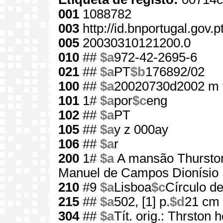
001
1088782
003
http://id.bnportugal.gov.
005
20030310121200.0
010
##
$a
972-42-2695-6
021
##
$a
PT
$b
176892/02
100
##
$a
20020730d2002 m 
101
1#
$a
por
$c
eng
102
##
$a
PT
105
##
$a
y z 000ay
106
##
$a
r
200
1#
$a
A mansão Thursto
Manuel de Campos Dionísio
210
#9
$a
Lisboa
$c
Círculo de
215
##
$a
502, [1] p.
$d
21 cm
304
##
$a
Tít. orig.: Thrston 