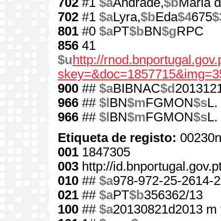
702
#1
$a
Andrade,
$b
Maria 
702
#1
$a
Lyra,
$b
Eda
$4
675
$
801
#0
$a
PT
$b
BN
$g
RPC
856
41
$u
http://rnod.bnportugal.go
skey=&doc=1857715&img=3
900
##
$a
BIBNAC
$d
201312
966
##
$l
BN
$m
FGMON
$s
L.
966
##
$l
BN
$m
FGMON
$s
L.
Etiqueta de registo:
00230n
001
1847305
003
http://id.bnportugal.gov.
010
##
$a
978-972-25-2614-2
021
##
$a
PT
$b
356362/13
100
##
$a
20130821d2013 m 