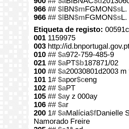
900
##
$a
BIBNAC
$d
201306
966
##
$l
BN
$m
FGMON
$s
L.
966
##
$l
BN
$m
FGMON
$s
L.
Etiqueta de registo:
00591c
001
1159975
003
http://id.bnportugal.gov.
010
##
$a
972-759-485-9
021
##
$a
PT
$b
187871/02
100
##
$a
20030801d2003 m 
101
1#
$a
por
$c
eng
102
##
$a
PT
105
##
$a
y z 000ay
106
##
$a
r
200
1#
$a
Malícia
$f
Danielle S
Namorado Freire