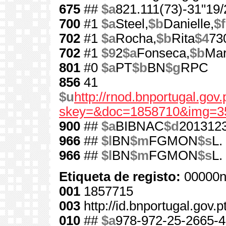
675
##
$a
821.111(73)-31"19/
700
#1
$a
Steel,
$b
Danielle,
$f
702
#1
$a
Rocha,
$b
Rita
$4
73
702
#1
$9
2
$a
Fonseca,
$b
Mar
801
#0
$a
PT
$b
BN
$g
RPC
856
41
$u
http://rnod.bnportugal.go
skey=&doc=1858710&img=3
900
##
$a
BIBNAC
$d
201312
966
##
$l
BN
$m
FGMON
$s
L.
966
##
$l
BN
$m
FGMON
$s
L.
Etiqueta de registo:
00000n
001
1857715
003
http://id.bnportugal.gov.
010
##
$a
978-972-25-2665-4