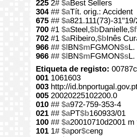
225
2#
$a
Best Sellers
304
##
$a
Tít. orig.: Accident
675
##
$a
821.111(73)-31"19/
700
#1
$a
Steel,
$b
Danielle,
$f
702
#1
$a
Ribeiro,
$b
Inês Cu
966
##
$l
BN
$m
FGMON
$s
L.
966
##
$l
BN
$m
FGMON
$s
L.
Etiqueta de registo:
00787c
001
1061603
003
http://id.bnportugal.gov.
005
20020225102200.0
010
##
$a
972-759-353-4
021
##
$a
PT
$b
160933/01
100
##
$a
20010710d2001 m 
101
1#
$a
por
$c
eng