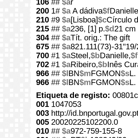
106
##
$a
r
200
1#
$a
A dádiva
$f
Danielle
210
#9
$a
[Lisboa]
$c
Círculo d
215
##
$a
236, [1] p.
$d
21 cm
304
##
$a
Tít. orig.: The gift
675
##
$a
821.111(73)-31"19/
700
#1
$a
Steel,
$b
Danielle,
$f
702
#1
$a
Ribeiro,
$b
Inês Cu
966
##
$l
BN
$m
FGMON
$s
L.
966
##
$l
BN
$m
FGMON
$s
L.
Etiqueta de registo:
00801c
001
1047053
003
http://id.bnportugal.gov.
005
20020225102200.0
010
##
$a
972-759-155-8