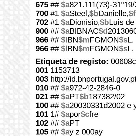
675
##
$a
821.111(73)-31"19/
700
#1
$a
Steel,
$b
Danielle,
$f
702
#1
$a
Dionísio,
$b
Luís d
900
##
$a
BIBNAC
$d
201306
966
##
$l
BN
$m
FGMON
$s
L.
966
##
$l
BN
$m
FGMON
$s
L.
Etiqueta de registo:
00608c
001
1153713
003
http://id.bnportugal.gov.
010
##
$a
972-42-2846-0
021
##
$a
PT
$b
187382/02
100
##
$a
20030331d2002 e 
101
1#
$a
por
$c
fre
102
##
$a
PT
105
##
$a
y z 000ay