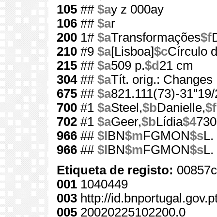
105
##
$a
y z 000ay
106
##
$a
r
200
1#
$a
Transformações
$f
210
#9
$a
[Lisboa]
$c
Círculo d
215
##
$a
509 p.
$d
21 cm
304
##
$a
Tít. orig.: Changes
675
##
$a
821.111(73)-31"19/
700
#1
$a
Steel,
$b
Danielle,
$f
702
#1
$a
Geer,
$b
Lídia
$4
730
966
##
$l
BN
$m
FGMON
$s
L.
966
##
$l
BN
$m
FGMON
$s
L.
Etiqueta de registo:
00857c
001
1040449
003
http://id.bnportugal.gov.
005
20020225102200.0