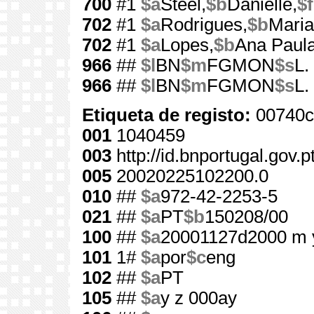
700
#1
$a
Steel,
$b
Danielle,
$f
702
#1
$a
Rodrigues,
$b
Maria
702
#1
$a
Lopes,
$b
Ana Paul
966
##
$l
BN
$m
FGMON
$s
L.
966
##
$l
BN
$m
FGMON
$s
L.
Etiqueta de registo:
00740c
001
1040459
003
http://id.bnportugal.gov.
005
20020225102200.0
010
##
$a
972-42-2253-5
021
##
$a
PT
$b
150208/00
100
##
$a
20001127d2000 m 
101
1#
$a
por
$c
eng
102
##
$a
PT
105
##
$a
y z 000ay