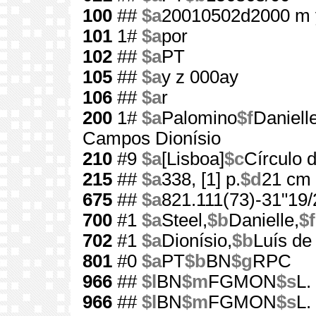
100
##
$a
20010502d2000 m 
101
1#
$a
por
102
##
$a
PT
105
##
$a
y z 000ay
106
##
$a
r
200
1#
$a
Palomino
$f
Daniell
Campos Dionísio
210
#9
$a
[Lisboa]
$c
Círculo d
215
##
$a
338, [1] p.
$d
21 cm
675
##
$a
821.111(73)-31"19/
700
#1
$a
Steel,
$b
Danielle,
$f
702
#1
$a
Dionísio,
$b
Luís d
801
#0
$a
PT
$b
BN
$g
RPC
966
##
$l
BN
$m
FGMON
$s
L.
966
##
$l
BN
$m
FGMON
$s
L.