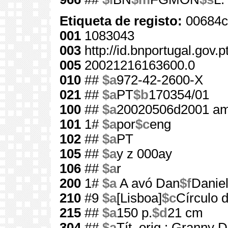
Etiqueta de registo:
00684c
001
1083043
003
http://id.bnportugal.gov.
005
20021216163600.0
010
##
$a
972-42-2600-X
021
##
$a
PT
$b
170354/01
100
##
$a
20020506d2001 am
101
1#
$a
por
$c
eng
102
##
$a
PT
105
##
$a
y z 000ay
106
##
$a
r
200
1#
$a
A avó Dan
$f
Daniel
210
#9
$a
[Lisboa]
$c
Círculo d
215
##
$a
150 p.
$d
21 cm
304
##
$a
Tít. orig.: Granny 