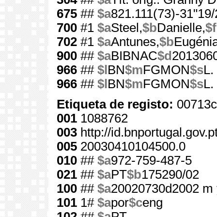
675
##
$a
821.111(73)-31"19/
700
#1
$a
Steel,
$b
Danielle,
$f
702
#1
$a
Antunes,
$b
Eugénia
900
##
$a
BIBNAC
$d
201306
966
##
$l
BN
$m
FGMON
$s
L.
966
##
$l
BN
$m
FGMON
$s
L.
Etiqueta de registo:
00713c
001
1088762
003
http://id.bnportugal.gov.
005
20030410104500.0
010
##
$a
972-759-487-5
021
##
$a
PT
$b
175290/02
100
##
$a
20020730d2002 m 
101
1#
$a
por
$c
eng
102
##
$a
PT