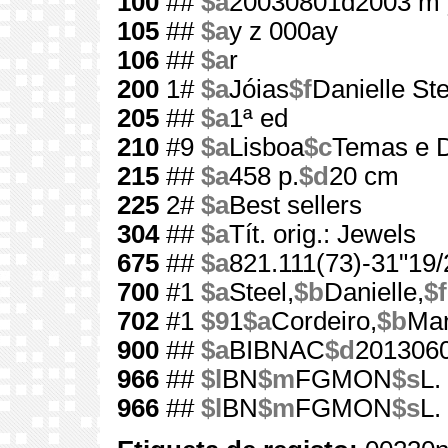
100
##
$a
20030801d2003 m 
105
##
$a
y z 000ay
106
##
$a
r
200
1#
$a
Jóias
$f
Danielle Ste
205
##
$a
1ª ed
210
#9
$a
Lisboa
$c
Temas e D
215
##
$a
458 p.
$d
20 cm
225
2#
$a
Best sellers
304
##
$a
Tít. orig.: Jewels
675
##
$a
821.111(73)-31"19/
700
#1
$a
Steel,
$b
Danielle,
$f
702
#1
$9
1
$a
Cordeiro,
$b
Ma
900
##
$a
BIBNAC
$d
201306
966
##
$l
BN
$m
FGMON
$s
L.
966
##
$l
BN
$m
FGMON
$s
L.