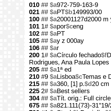
010
##
$a
972-759-163-9
021
##
$a
PT
$b
149993/00
100
##
$a
20001127d2000 m 
101
1#
$a
por
$c
eng
102
##
$a
PT
105
##
$a
y z 000ay
106
##
$a
r
200
1#
$a
Círculo fechado
$f
D
Rodrigues, Ana Paula Lopes
205
##
$a
1ª ed
210
#9
$a
Lisboa
$c
Temas e D
215
##
$a
360, [1] p.
$d
20 cm
225
2#
$a
Best sellers
304
##
$a
Tít. orig.: Full circle
675
##
$a
821.111(73)-31"19/