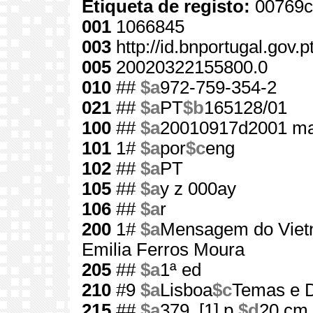
Etiqueta de registo:
00769c
001
1066845
003
http://id.bnportugal.gov.
005
20020322155800.0
010
##
$a
972-759-354-2
021
##
$a
PT
$b
165128/01
100
##
$a
20010917d2001 ma
101
1#
$a
por
$c
eng
102
##
$a
PT
105
##
$a
y z 000ay
106
##
$a
r
200
1#
$a
Mensagem do Vie
Emilia Ferros Moura
205
##
$a
1ª ed
210
#9
$a
Lisboa
$c
Temas e D
215
##
$a
379, [1] p.
$d
20 cm