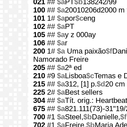
021
##
$a
PT
$b
138242/99
100
##
$a
20010206d2000 m 
101
1#
$a
por
$c
eng
102
##
$a
PT
105
##
$a
y z 000ay
106
##
$a
r
200
1#
$a
Uma paixão
$f
Dani
Namorado Freire
205
##
$a
2ª ed
210
#9
$a
Lisboa
$c
Temas e D
215
##
$a
312, [1] p.
$d
20 cm
225
2#
$a
Best sellers
304
##
$a
Tít. orig.: Heartbea
675
##
$a
821.111(73)-31"19/
700
#1
$a
Steel,
$b
Danielle,
$f
702
#1
$a
Freire,
$b
Maria Ad