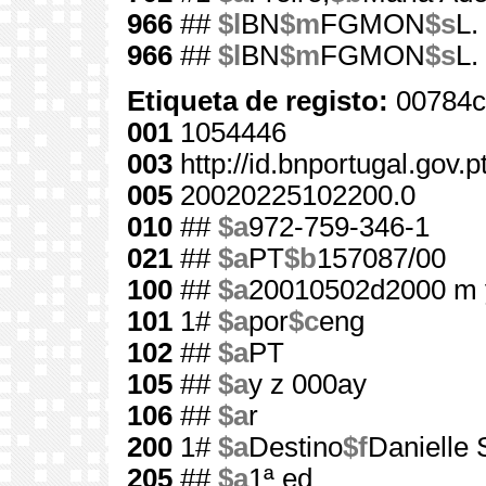
966
##
$l
BN
$m
FGMON
$s
L.
966
##
$l
BN
$m
FGMON
$s
L.
Etiqueta de registo:
00784c
001
1054446
003
http://id.bnportugal.gov.
005
20020225102200.0
010
##
$a
972-759-346-1
021
##
$a
PT
$b
157087/00
100
##
$a
20010502d2000 m 
101
1#
$a
por
$c
eng
102
##
$a
PT
105
##
$a
y z 000ay
106
##
$a
r
200
1#
$a
Destino
$f
Danielle 
205
##
$a
1ª ed