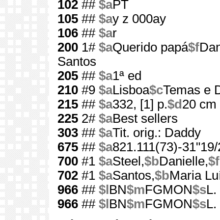
102
##
$a
PT
105
##
$a
y z 000ay
106
##
$a
r
200
1#
$a
Querido papá
$f
Dan
Santos
205
##
$a
1ª ed
210
#9
$a
Lisboa
$c
Temas e D
215
##
$a
332, [1] p.
$d
20 cm
225
2#
$a
Best sellers
303
##
$a
Tit. orig.: Daddy
675
##
$a
821.111(73)-31"19/
700
#1
$a
Steel,
$b
Danielle,
$f
702
#1
$a
Santos,
$b
Maria Lu
966
##
$l
BN
$m
FGMON
$s
L.
966
##
$l
BN
$m
FGMON
$s
L.