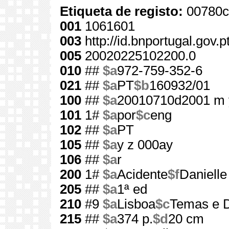
Etiqueta de registo:
00780c
001
1061601
003
http://id.bnportugal.gov.
005
20020225102200.0
010
##
$a
972-759-352-6
021
##
$a
PT
$b
160932/01
100
##
$a
20010710d2001 m 
101
1#
$a
por
$c
eng
102
##
$a
PT
105
##
$a
y z 000ay
106
##
$a
r
200
1#
$a
Acidente
$f
Danielle
205
##
$a
1ª ed
210
#9
$a
Lisboa
$c
Temas e D
215
##
$a
374 p.
$d
20 cm