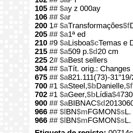
105
##
$a
y z 000ay
106
##
$a
r
200
1#
$a
Transformações
$f
205
##
$a
1ª ed
210
#9
$a
Lisboa
$c
Temas e D
215
##
$a
509 p.
$d
20 cm
225
2#
$a
Best sellers
304
##
$a
Tít. orig.: Changes
675
##
$a
821.111(73)-31"19/
700
#1
$a
Steel,
$b
Danielle,
$f
702
#1
$a
Geer,
$b
Lídia
$4
730
900
##
$a
BIBNAC
$d
201306
966
##
$l
BN
$m
FGMON
$s
L.
966
##
$l
BN
$m
FGMON
$s
L.
Etiqueta de registo:
00714c