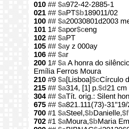
010
##
$a
972-42-2885-1
021
##
$a
PT
$b
189011/02
100
##
$a
20030801d2003 me
101
1#
$a
por
$c
eng
102
##
$a
PT
105
##
$a
y z 000ay
106
##
$a
r
200
1#
$a
A honra do silênci
Emília Ferros Moura
210
#9
$a
[Lisboa]
$c
Círculo d
215
##
$a
314, [1] p.
$d
21 cm
304
##
$a
Tít. orig.: Silent ho
675
##
$a
821.111(73)-31"19/
700
#1
$a
Steel,
$b
Danielle,
$f
702
#1
$a
Moura,
$b
Maria Emí