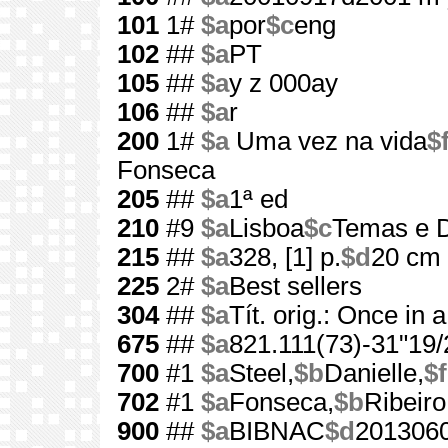
101
1#
$a
por
$c
eng
102
##
$a
PT
105
##
$a
y z 000ay
106
##
$a
r
200
1#
$a
Uma vez na vida
$
Fonseca
205
##
$a
1ª ed
210
#9
$a
Lisboa
$c
Temas e D
215
##
$a
328, [1] p.
$d
20 cm
225
2#
$a
Best sellers
304
##
$a
Tít. orig.: Once in a
675
##
$a
821.111(73)-31"19/
700
#1
$a
Steel,
$b
Danielle,
$f
702
#1
$a
Fonseca,
$b
Ribeiro
900
##
$a
BIBNAC
$d
201306