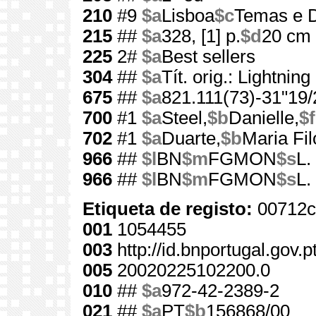
210
#9
$a
Lisboa
$c
Temas e D
215
##
$a
328, [1] p.
$d
20 cm
225
2#
$a
Best sellers
304
##
$a
Tít. orig.: Lightning
675
##
$a
821.111(73)-31"19/
700
#1
$a
Steel,
$b
Danielle,
$f
702
#1
$a
Duarte,
$b
Maria Fi
966
##
$l
BN
$m
FGMON
$s
L.
966
##
$l
BN
$m
FGMON
$s
L.
Etiqueta de registo:
00712c
001
1054455
003
http://id.bnportugal.gov.
005
20020225102200.0
010
##
$a
972-42-2389-2
021
##
$a
PT
$b
156868/00