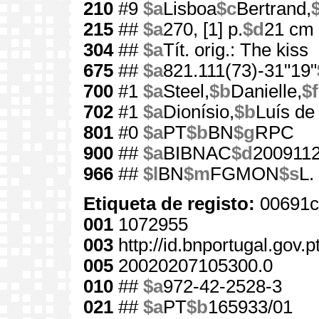
210
#9
$a
Lisboa
$c
Bertrand,
215
##
$a
270, [1] p.
$d
21 cm
304
##
$a
Tít. orig.: The kiss
675
##
$a
821.111(73)-31"19"
700
#1
$a
Steel,
$b
Danielle,
$f
702
#1
$a
Dionísio,
$b
Luís d
801
#0
$a
PT
$b
BN
$g
RPC
900
##
$a
BIBNAC
$d
200911
966
##
$l
BN
$m
FGMON
$s
L.
Etiqueta de registo:
00691c
001
1072955
003
http://id.bnportugal.gov.
005
20020207105300.0
010
##
$a
972-42-2528-3
021
##
$a
PT
$b
165933/01