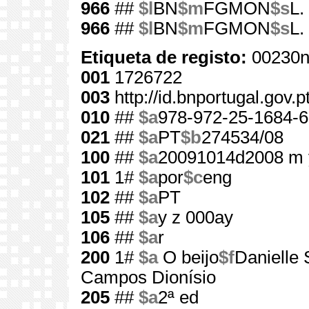
966
##
$l
BN
$m
FGMON
$s
L.
966
##
$l
BN
$m
FGMON
$s
L.
Etiqueta de registo:
00230n
001
1726722
003
http://id.bnportugal.gov.
010
##
$a
978-972-25-1684-6
021
##
$a
PT
$b
274534/08
100
##
$a
20091014d2008 m 
101
1#
$a
por
$c
eng
102
##
$a
PT
105
##
$a
y z 000ay
106
##
$a
r
200
1#
$a
O beijo
$f
Danielle 
Campos Dionísio
205
##
$a
2ª ed