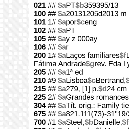
021
##
$a
PT
$b
359395/13
100
##
$a
20131205d2013 m 
101
1#
$a
por
$c
eng
102
##
$a
PT
105
##
$a
y z 000ay
106
##
$a
r
200
1#
$a
Laços familiares
$f
Fátima Andrade
$g
rev. Eda L
205
##
$a
1ª ed
210
#9
$a
Lisboa
$c
Bertrand,
215
##
$a
279, [1] p.
$d
24 cm
225
2#
$a
Grandes romances
304
##
$a
Tít. orig.: Family ti
675
##
$a
821.111(73)-31"19/
700
#1
$a
Steel,
$b
Danielle,
$f