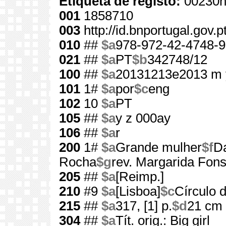
Etiqueta de registo:
00230n
001
1858710
003
http://id.bnportugal.gov.
010
##
$a
978-972-42-4748-9
021
##
$a
PT
$b
342748/12
100
##
$a
20131213e2013 m 
101
1#
$a
por
$c
eng
102
10
$a
PT
105
##
$a
y z 000ay
106
##
$a
r
200
1#
$a
Grande mulher
$f
Da
Rocha
$g
rev. Margarida Fon
205
##
$a
[Reimp.]
210
#9
$a
[Lisboa]
$c
Círculo d
215
##
$a
317, [1] p.
$d
21 cm
304
##
$a
Tít. orig.: Big girl