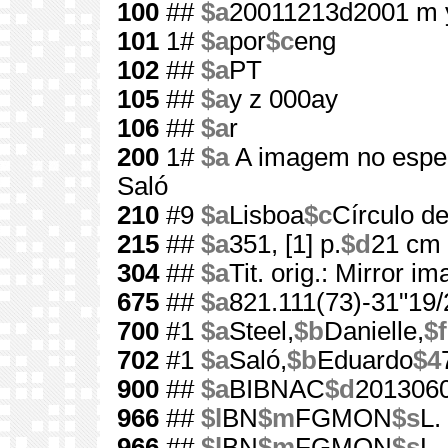
100
##
$a
20011213d2001 m 
101
1#
$a
por
$c
eng
102
##
$a
PT
105
##
$a
y z 000ay
106
##
$a
r
200
1#
$a
A imagem no espe
Saló
210
#9
$a
Lisboa
$c
Círculo de
215
##
$a
351, [1] p.
$d
21 cm
304
##
$a
Tit. orig.: Mirror i
675
##
$a
821.111(73)-31"19/
700
#1
$a
Steel,
$b
Danielle,
$f
702
#1
$a
Saló,
$b
Eduardo
$4
900
##
$a
BIBNAC
$d
201306
966
##
$l
BN
$m
FGMON
$s
L.
966
##
$l
BN
$m
FGMON
$s
L.