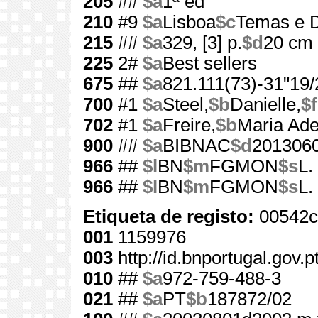
205
##
$a
1ª ed
210
#9
$a
Lisboa
$c
Temas e D
215
##
$a
329, [3] p.
$d
20 cm
225
2#
$a
Best sellers
675
##
$a
821.111(73)-31"19/
700
#1
$a
Steel,
$b
Danielle,
$f
702
#1
$a
Freire,
$b
Maria Ad
900
##
$a
BIBNAC
$d
201306
966
##
$l
BN
$m
FGMON
$s
L.
966
##
$l
BN
$m
FGMON
$s
L.
Etiqueta de registo:
00542c
001
1159976
003
http://id.bnportugal.gov.
010
##
$a
972-759-488-3
021
##
$a
PT
$b
187872/02