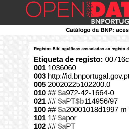
Catálogo da BNP: aces
Registos Bibliográficos associados ao registo 
Etiqueta de registo:
00716c
001
1036060
003
http://id.bnportugal.gov.
005
20020225102200.0
010
##
$a
972-42-1664-0
021
##
$a
PT
$b
114956/97
100
##
$a
20001018d1997 m 
101
1#
$a
por
102
##
$a
PT