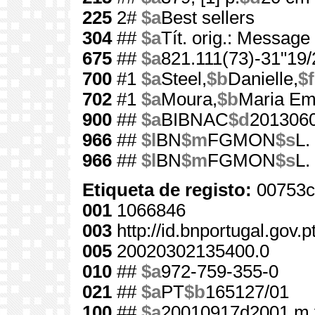
225
2#
$a
Best sellers
304
##
$a
Tít. orig.: Messag
675
##
$a
821.111(73)-31"19/
700
#1
$a
Steel,
$b
Danielle,
$f
702
#1
$a
Moura,
$b
Maria Emí
900
##
$a
BIBNAC
$d
201306
966
##
$l
BN
$m
FGMON
$s
L.
966
##
$l
BN
$m
FGMON
$s
L.
Etiqueta de registo:
00753c
001
1066846
003
http://id.bnportugal.gov.
005
20020302135400.0
010
##
$a
972-759-355-0
021
##
$a
PT
$b
165127/01
100
##
$a
20010917d2001 m 