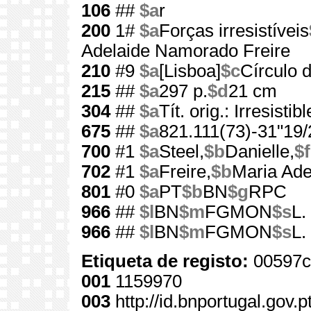
106
##
$a
r
200
1#
$a
Forças irresistíveis
Adelaide Namorado Freire
210
#9
$a
[Lisboa]
$c
Círculo d
215
##
$a
297 p.
$d
21 cm
304
##
$a
Tít. orig.: Irresistib
675
##
$a
821.111(73)-31"19/
700
#1
$a
Steel,
$b
Danielle,
$f
702
#1
$a
Freire,
$b
Maria Ad
801
#0
$a
PT
$b
BN
$g
RPC
966
##
$l
BN
$m
FGMON
$s
L.
966
##
$l
BN
$m
FGMON
$s
L.
Etiqueta de registo:
00597c
001
1159970
003
http://id.bnportugal.gov.