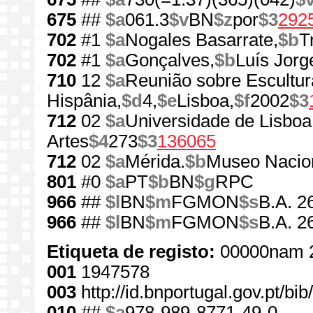
675
##
$a
061.3
$v
BN
$z
por
$3
292
702
#1
$a
Nogales Basarrate,
$b
T
702
#1
$a
Gonçalves,
$b
Luís Jorg
710
12
$a
Reunião sobre Escultu
Hispânia,
$d
4,
$e
Lisboa,
$f
2002
$3
712
02
$a
Universidade de Lisboa
Artes
$4
273
$3
136065
712
02
$a
Mérida.
$b
Museo Nacio
801
#0
$a
PT
$b
BN
$g
RPC
966
##
$l
BN
$m
FGMON
$s
B.A. 2
966
##
$l
BN
$m
FGMON
$s
B.A. 2
Etiqueta de registo:
00000nam 
001
1947578
003
http://id.bnportugal.gov.pt/b
010
##
$a
978-989-8771-49-0