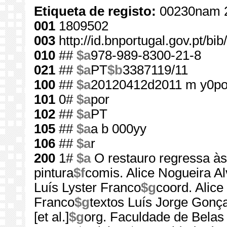
Etiqueta de registo:
00230nam 
001
1809502
003
http://id.bnportugal.gov.pt/b
010
##
$a
978-989-8300-21-8
021
##
$a
PT
$b
3387119/11
100
##
$a
20120412d2011 m y0po
101
0#
$a
por
102
##
$a
PT
105
##
$a
a b 000yy
106
##
$a
r
200
1#
$a
O restauro regressa às
pintura
$f
comis. Alice Nogueira Al
Luís Lyster Franco
$g
coord. Alice
Franco
$g
textos Luís Jorge Gonçalv
[et al.]
$g
org. Faculdade de Belas