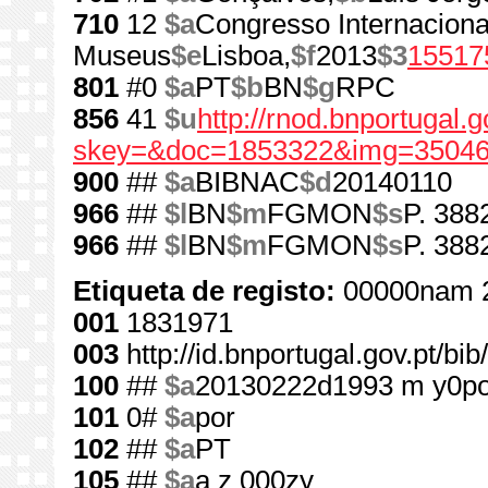
710
12
$a
Congresso Internacional
Museus
$e
Lisboa,
$f
2013
$3
15517
801
#0
$a
PT
$b
BN
$g
RPC
856
41
$u
http://rnod.bnportugal
skey=&doc=1853322&img=35046
900
##
$a
BIBNAC
$d
20140110
966
##
$l
BN
$m
FGMON
$s
P. 388
966
##
$l
BN
$m
FGMON
$s
P. 388
Etiqueta de registo:
00000nam 
001
1831971
003
http://id.bnportugal.gov.pt/b
100
##
$a
20130222d1993 m y0p
101
0#
$a
por
102
##
$a
PT
105
##
$a
a z 000zy