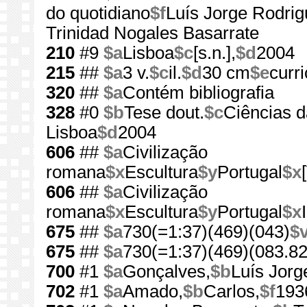
do quotidiano
$f
Luís Jorge Rodri
Trinidad Nogales Basarrate
210
#9
$a
Lisboa
$c
[s.n.],
$d
2004
215
##
$a
3 v.
$c
il.
$d
30 cm
$e
curri
320
##
$a
Contém bibliografia
328
#0
$b
Tese dout.
$c
Ciências d
Lisboa
$d
2004
606
##
$a
Civilização
romana
$x
Escultura
$y
Portugal
$x
606
##
$a
Civilização
romana
$x
Escultura
$y
Portugal
$x
675
##
$a
730(=1:37)(469)(043)
$
675
##
$a
730(=1:37)(469)(083.82
700
#1
$a
Gonçalves,
$b
Luís Jorg
702
#1
$a
Amado,
$b
Carlos,
$f
193