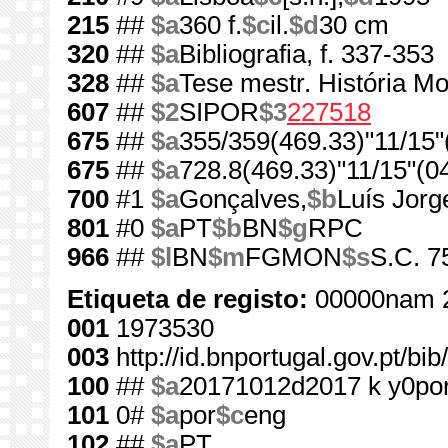
215
##
$a
360 f.
$c
il.
$d
30 cm
320
##
$a
Bibliografia, f. 337-353
328
##
$a
Tese mestr. História Mo
607
##
$2
SIPOR
$3
227518
675
##
$a
355/359(469.33)"11/15"
675
##
$a
728.8(469.33)"11/15"(0
700
#1
$a
Gonçalves,
$b
Luís Jorg
801
#0
$a
PT
$b
BN
$g
RPC
966
##
$l
BN
$m
FGMON
$s
S.C. 7
Etiqueta de registo:
00000nam 
001
1973530
003
http://id.bnportugal.gov.pt/b
100
##
$a
20171012d2017 k y0po
101
0#
$a
por
$c
eng
102
##
$a
PT