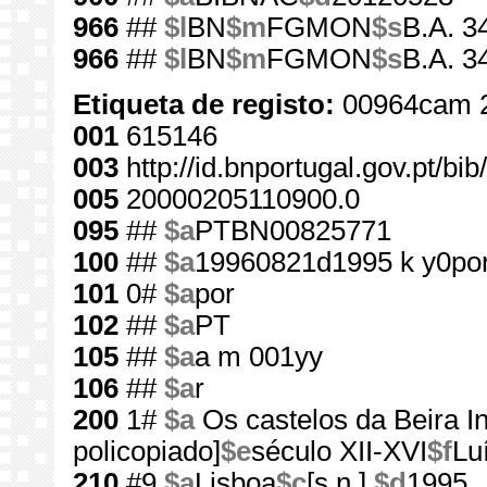
966
##
$l
BN
$m
FGMON
$s
B.A. 3
966
##
$l
BN
$m
FGMON
$s
B.A. 3
Etiqueta de registo:
00964cam 2
001
615146
003
http://id.bnportugal.gov.pt/bi
005
20000205110900.0
095
##
$a
PTBN00825771
100
##
$a
19960821d1995 k y0po
101
0#
$a
por
102
##
$a
PT
105
##
$a
a m 001yy
106
##
$a
r
200
1#
$a
Os castelos da Beira In
policopiado]
$e
século XII-XVI
$f
Lu
210
#9
$a
Lisboa
$c
[s.n.],
$d
1995