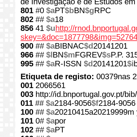
de Investigação e de Estudos em
801
#0
$a
PT
$b
BN
$g
RPC
802
##
$a
18
856
41
$u
http://rnod.bnportugal
skey=&doc=1877798&img=52764
900
##
$a
BIBNAC
$d
20141201
966
##
$l
BN
$m
FGREV
$s
P.P. 31
995
##
$a
R-ISSN
$d
20141201
$i
Etiqueta de registo:
00379nas 2
001
2066561
003
http://id.bnportugal.gov.pt/b
011
##
$a
2184-9056
$f
2184-9056
100
##
$a
20210415a20219999m 
101
0#
$a
por
102
##
$a
PT