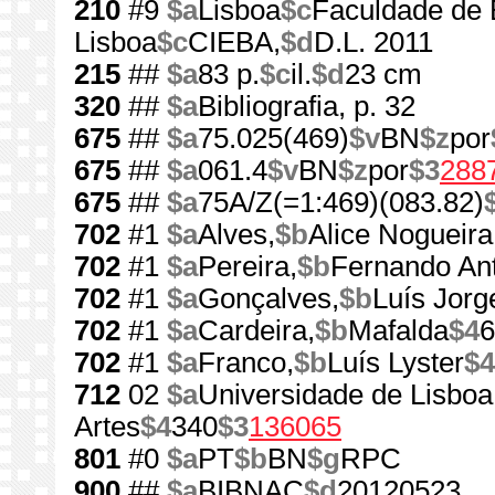
210
#9
$a
Lisboa
$c
Faculdade de 
Lisboa
$c
CIEBA,
$d
D.L. 2011
215
##
$a
83 p.
$c
il.
$d
23 cm
320
##
$a
Bibliografia, p. 32
675
##
$a
75.025(469)
$v
BN
$z
por
675
##
$a
061.4
$v
BN
$z
por
$3
288
675
##
$a
75A/Z(=1:469)(083.82)
702
#1
$a
Alves,
$b
Alice Nogueira
702
#1
$a
Pereira,
$b
Fernando Ant
702
#1
$a
Gonçalves,
$b
Luís Jorg
702
#1
$a
Cardeira,
$b
Mafalda
$4
6
702
#1
$a
Franco,
$b
Luís Lyster
$4
712
02
$a
Universidade de Lisboa
Artes
$4
340
$3
136065
801
#0
$a
PT
$b
BN
$g
RPC
900
##
$a
BIBNAC
$d
20120523