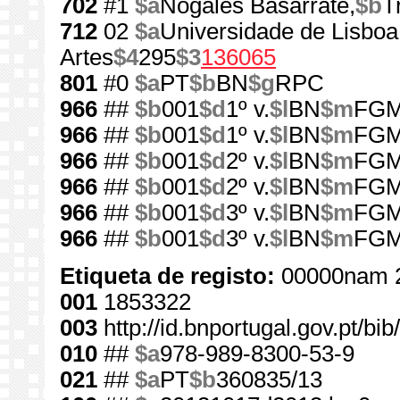
702
#1
$a
Nogales Basarrate,
$b
T
712
02
$a
Universidade de Lisboa
Artes
$4
295
$3
136065
801
#0
$a
PT
$b
BN
$g
RPC
966
##
$b
001
$d
1º v.
$l
BN
$m
FG
966
##
$b
001
$d
1º v.
$l
BN
$m
FG
966
##
$b
001
$d
2º v.
$l
BN
$m
FG
966
##
$b
001
$d
2º v.
$l
BN
$m
FG
966
##
$b
001
$d
3º v.
$l
BN
$m
FG
966
##
$b
001
$d
3º v.
$l
BN
$m
FG
Etiqueta de registo:
00000nam 
001
1853322
003
http://id.bnportugal.gov.pt/b
010
##
$a
978-989-8300-53-9
021
##
$a
PT
$b
360835/13