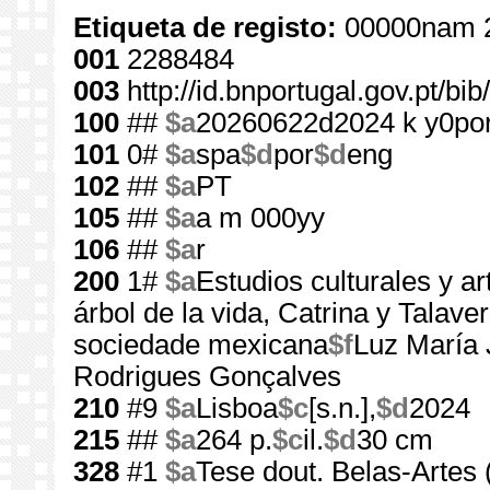
Etiqueta de registo:
00000nam 
001
2288484
003
http://id.bnportugal.gov.pt/b
100
##
$a
20260622d2024 k y0po
101
0#
$a
spa
$d
por
$d
eng
102
##
$a
PT
105
##
$a
a m 000yy
106
##
$a
r
200
1#
$a
Estudios culturales y ar
árbol de la vida, Catrina y Talave
sociedade mexicana
$f
Luz María 
Rodrigues Gonçalves
210
#9
$a
Lisboa
$c
[s.n.],
$d
2024
215
##
$a
264 p.
$c
il.
$d
30 cm
328
#1
$a
Tese dout. Belas-Artes 