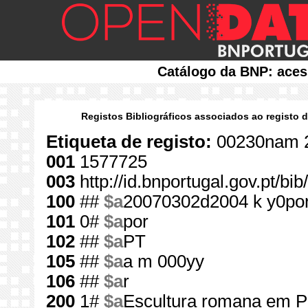
Catálogo da BNP: aces
Registos Bibliográficos associados ao registo 
Etiqueta de registo:
00230nam 
001
1577725
003
http://id.bnportugal.gov.pt/b
100
##
$a
20070302d2004 k y0po
101
0#
$a
por
102
##
$a
PT
105
##
$a
a m 000yy
106
##
$a
r
200
1#
$a
Escultura romana em P