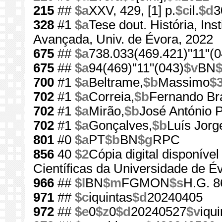
215
##
$a
XXV, 429, [1] p.
$c
il.
$d
3
328
#1
$a
Tese dout. História, In
Avançada, Univ. de Évora, 2022
675
##
$a
738.033(469.421)"11"(0
675
##
$a
94(469)"11"(043)
$v
BN
700
#1
$a
Beltrame,
$b
Massimo
$
702
#1
$a
Correia,
$b
Fernando Br
702
#1
$a
Mirão,
$b
José António 
702
#1
$a
Gonçalves,
$b
Luís Jorg
801
#0
$a
PT
$b
BN
$g
RPC
856
40
$2
Cópia digital disponível
Científicas da Universidade de É
966
##
$l
BN
$m
FGMON
$s
H.G. 8
971
##
$c
iquintas
$d
20240405
972
##
$e
0
$z
0
$d
20240527
$v
iqui