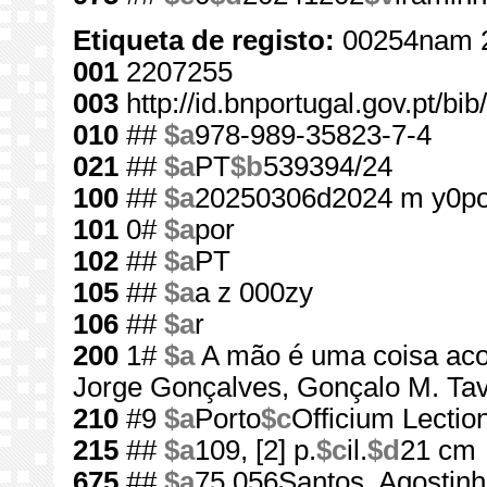
Etiqueta de registo:
00254nam 
001
2207255
003
http://id.bnportugal.gov.pt/b
010
##
$a
978-989-35823-7-4
021
##
$a
PT
$b
539394/24
100
##
$a
20250306d2024 m y0p
101
0#
$a
por
102
##
$a
PT
105
##
$a
a z 000zy
106
##
$a
r
200
1#
$a
A mão é uma coisa ac
Jorge Gonçalves, Gonçalo M. Ta
210
#9
$a
Porto
$c
Officium Lection
215
##
$a
109, [2] p.
$c
il.
$d
21 cm
675
##
$a
75.056Santos, Agostin