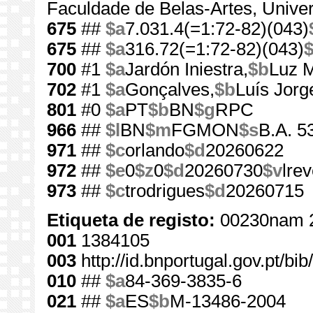
Faculdade de Belas-Artes, Unive
675
##
$a
7.031.4(=1:72-82)(043)
675
##
$a
316.72(=1:72-82)(043)
700
#1
$a
Jardón Iniestra,
$b
Luz 
702
#1
$a
Gonçalves,
$b
Luís Jorg
801
#0
$a
PT
$b
BN
$g
RPC
966
##
$l
BN
$m
FGMON
$s
B.A. 5
971
##
$c
orlando
$d
20260622
972
##
$e
0
$z
0
$d
20260730
$v
lre
973
##
$c
trodrigues
$d
20260715
Etiqueta de registo:
00230nam 
001
1384105
003
http://id.bnportugal.gov.pt/b
010
##
$a
84-369-3835-6
021
##
$a
ES
$b
M-13486-2004