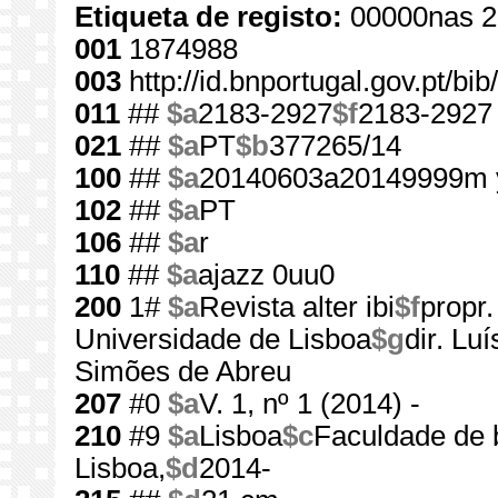
Etiqueta de registo:
00000nas 2
001
1874988
003
http://id.bnportugal.gov.pt/b
011
##
$a
2183-2927
$f
2183-2927
021
##
$a
PT
$b
377265/14
100
##
$a
20140603a20149999m 
102
##
$a
PT
106
##
$a
r
110
##
$a
ajazz 0uu0
200
1#
$a
Revista alter ibi
$f
propr
Universidade de Lisboa
$g
dir. Lu
Simões de Abreu
207
#0
$a
V. 1, nº 1 (2014) -
210
#9
$a
Lisboa
$c
Faculdade de 
Lisboa,
$d
2014-