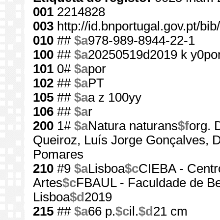
001
2214828
003
http://id.bnportugal.gov.pt/b
010
##
$a
978-989-8944-22-1
100
##
$a
20250519d2019 k y0po
101
0#
$a
por
102
##
$a
PT
105
##
$a
a z 100yy
106
##
$a
r
200
1#
$a
Natura naturans
$f
org. 
Queiroz, Luís Jorge Gonçalves, D
Pomares
210
#9
$a
Lisboa
$c
CIEBA - Centr
Artes
$c
FBAUL - Faculdade de Be
Lisboa
$d
2019
215
##
$a
66 p.
$c
il.
$d
21 cm