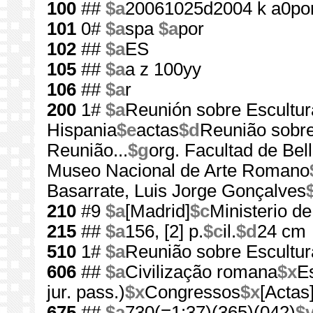
100
##
$a
20061025d2004 k a0po
101
0#
$a
spa
$a
por
102
##
$a
ES
105
##
$a
a z 100yy
106
##
$a
r
200
1#
$a
Reunión sobre Escultu
Hispania
$e
actas
$d
Reunião sobr
Reunião...
$g
org. Facultad de Bel
Museo Nacional de Arte Romano
Basarrate, Luis Jorge Gonçalves
210
#9
$a
[Madrid]
$c
Ministerio de
215
##
$a
156, [2] p.
$c
il.
$d
24 cm
510
1#
$a
Reunião sobre Escultu
606
##
$a
Civilização romana
$x
E
jur. pass.)
$x
Congressos
$x
[Actas
675
##
$a
730(=1:37)(365)(042)
$