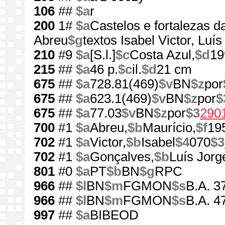
106
##
$a
r
200
1#
$a
Castelos e fortalezas d
Abreu
$g
textos Isabel Victor, Luí
210
#9
$a
[S.l.]
$c
Costa Azul,
$d
19
215
##
$a
46 p.
$c
il.
$d
21 cm
675
##
$a
728.81(469)
$v
BN
$z
por
675
##
$a
623.1(469)
$v
BN
$z
por
$
675
##
$a
77.03
$v
BN
$z
por
$3
290
700
#1
$a
Abreu,
$b
Maurício,
$f
19
702
#1
$a
Victor,
$b
Isabel
$4
070
$3
702
#1
$a
Gonçalves,
$b
Luís Jorg
801
#0
$a
PT
$b
BN
$g
RPC
966
##
$l
BN
$m
FGMON
$s
B.A. 3
966
##
$l
BN
$m
FGMON
$s
B.A. 4
997
##
$a
BIBEOD