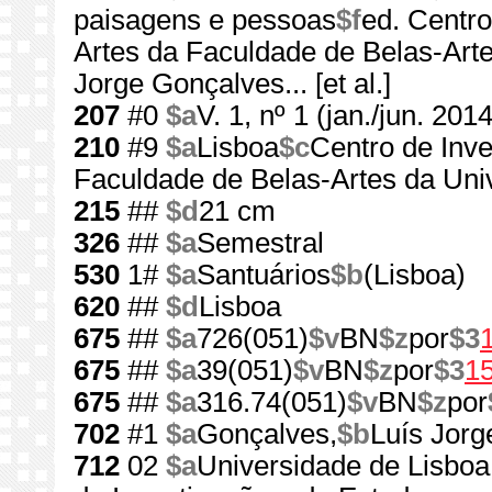
paisagens e pessoas
$f
ed. Centro
Artes da Faculdade de Belas-Art
Jorge Gonçalves... [et al.]
207
#0
$a
V. 1, nº 1 (jan./jun. 2014
210
#9
$a
Lisboa
$c
Centro de Inv
Faculdade de Belas-Artes da Uni
215
##
$d
21 cm
326
##
$a
Semestral
530
1#
$a
Santuários
$b
(Lisboa)
620
##
$d
Lisboa
675
##
$a
726(051)
$v
BN
$z
por
$3
675
##
$a
39(051)
$v
BN
$z
por
$3
1
675
##
$a
316.74(051)
$v
BN
$z
por
702
#1
$a
Gonçalves,
$b
Luís Jorg
712
02
$a
Universidade de Lisboa