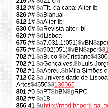
215
##
$d
21 cm
312
##
$a
Tit. da capa: Alter ibi
326
##
$a
Bianual
512
1#
$a
Alter ibi
530
0#
$a
Revista alter ibi
620
##
$d
Lisboa
675
##
$a
7.031.1(051)
$v
BN
$z
po
675
##
$a
902(051)
$v
BN
$z
por
$3
702
#1
$a
Buco,
$b
Cristiane
$4
300
702
#1
$a
Gonçalves,
$b
Luís Jorg
702
#1
$a
Abreu,
$b
Mila Simões d
712
02
$a
Universidade de Lisboa
Artes
$4
650
$3
136065
801
#0
$a
PT
$b
BN
$g
RPC
802
##
$a
18
856
41
$u
http://rnod.bnportugal