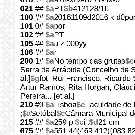
021
##
$a
PT
$b
412128/16
100
##
$a
20161109d2016 k d0po
101
0#
$a
por
102
##
$a
PT
105
##
$a
a z 000yy
106
##
$a
r
200
1#
$a
No tempo das grutas
$e
Serra da Arrábida (Concelho de S
al.]
$g
fot. Rui Francisco, Ricardo
Artur Ramos, Rita Horgan, Cláud
Pereira... [et al.]
210
#9
$a
Lisboa
$c
Faculdade de 
;
$a
Setúbal
$c
Câmara Municipal d
215
##
$a
259 p.
$c
il.
$d
21 cm
675
##
$a
551.44(469.412)(083.82