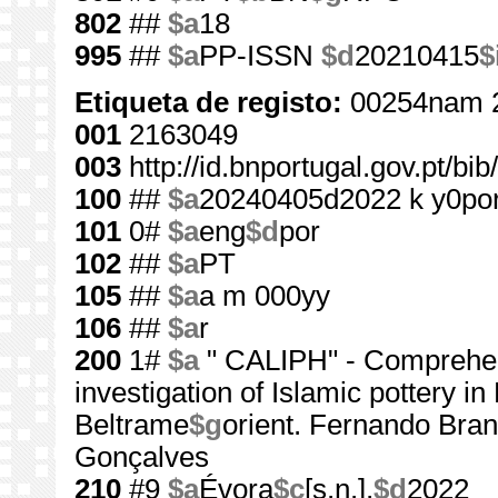
802
##
$a
18
995
##
$a
PP-ISSN
$d
20210415
$
Etiqueta de registo:
00254nam 
001
2163049
003
http://id.bnportugal.gov.pt/b
100
##
$a
20240405d2022 k y0po
101
0#
$a
eng
$d
por
102
##
$a
PT
105
##
$a
a m 000yy
106
##
$a
r
200
1#
$a
" CALIPH" - Comprehens
investigation of Islamic pottery i
Beltrame
$g
orient. Fernando Bran
Gonçalves
210
#9
$a
Évora
$c
[s.n.],
$d
2022