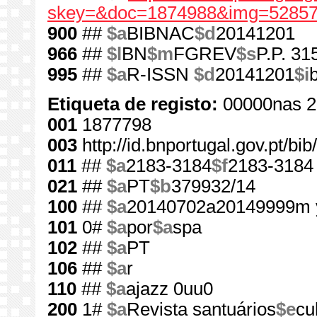
skey=&doc=1874988&img=52857
900
##
$a
BIBNAC
$d
20141201
966
##
$l
BN
$m
FGREV
$s
P.P. 31
995
##
$a
R-ISSN
$d
20141201
$i
Etiqueta de registo:
00000nas 2
001
1877798
003
http://id.bnportugal.gov.pt/b
011
##
$a
2183-3184
$f
2183-3184
021
##
$a
PT
$b
379932/14
100
##
$a
20140702a20149999m 
101
0#
$a
por
$a
spa
102
##
$a
PT
106
##
$a
r
110
##
$a
ajazz 0uu0
200
1#
$a
Revista santuários
$e
cu