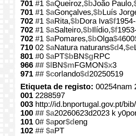
701
#1
$a
Queiroz,
$b
João Paulo,
701
#1
$a
Gonçalves,
$b
Luís Jorg
702
#1
$a
Rita,
$b
Dora Iva
$f
1954-
702
#1
$a
Salteiro,
$b
Ilídio,
$f
1953
702
#1
$a
Pomares,
$b
Olga
$4
600
710
02
$a
Natura naturans
$d
4,
$e
801
#0
$a
PT
$b
BN
$g
RPC
966
##
$l
BN
$m
FGMON
$x
3
971
##
$c
orlando
$d
20250519
Etiqueta de registo:
00254nam 
001
2288597
003
http://id.bnportugal.gov.pt/b
100
##
$a
20260623d2023 k y0po
101
0#
$a
por
$d
eng
102
##
$a
PT