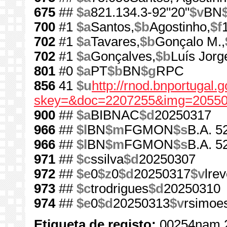
675
##
$a
821.134.3-92"20"
$v
BN
700
#1
$a
Santos,
$b
Agostinho,
$f
702
#1
$a
Tavares,
$b
Gonçalo M.,
702
#1
$a
Gonçalves,
$b
Luís Jorg
801
#0
$a
PT
$b
BN
$g
RPC
856
41
$u
http://rnod.bnportugal
skey=&doc=2207255&img=20550
900
##
$a
BIBNAC
$d
20250317
966
##
$l
BN
$m
FGMON
$s
B.A. 5
966
##
$l
BN
$m
FGMON
$s
B.A. 5
971
##
$c
ssilva
$d
20250307
972
##
$e
0
$z
0
$d
20250317
$v
lre
973
##
$c
trodrigues
$d
20250310
974
##
$e
0
$d
20250313
$v
rsimoe
Etiqueta de registo:
00254nam 