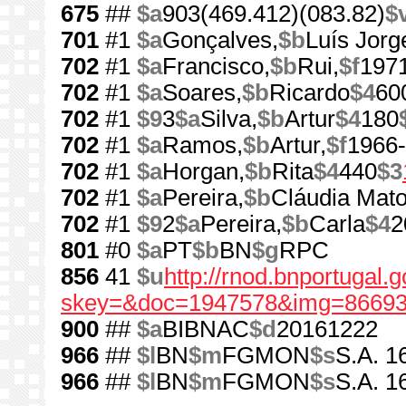
675
##
$a
903(469.412)(083.82)
$
701
#1
$a
Gonçalves,
$b
Luís Jorg
702
#1
$a
Francisco,
$b
Rui,
$f
197
702
#1
$a
Soares,
$b
Ricardo
$4
60
702
#1
$9
3
$a
Silva,
$b
Artur
$4
180
702
#1
$a
Ramos,
$b
Artur,
$f
1966-
702
#1
$a
Horgan,
$b
Rita
$4
440
$3
702
#1
$a
Pereira,
$b
Cláudia Mat
702
#1
$9
2
$a
Pereira,
$b
Carla
$4
2
801
#0
$a
PT
$b
BN
$g
RPC
856
41
$u
http://rnod.bnportugal
skey=&doc=1947578&img=86693
900
##
$a
BIBNAC
$d
20161222
966
##
$l
BN
$m
FGMON
$s
S.A. 1
966
##
$l
BN
$m
FGMON
$s
S.A. 1