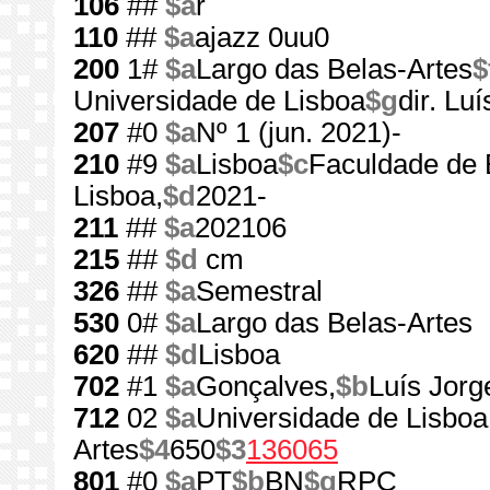
106
##
$a
r
110
##
$a
ajazz 0uu0
200
1#
$a
Largo das Belas-Artes
$
Universidade de Lisboa
$g
dir. Lu
207
#0
$a
Nº 1 (jun. 2021)-
210
#9
$a
Lisboa
$c
Faculdade de 
Lisboa,
$d
2021-
211
##
$a
202106
215
##
$d
cm
326
##
$a
Semestral
530
0#
$a
Largo das Belas-Artes
620
##
$d
Lisboa
702
#1
$a
Gonçalves,
$b
Luís Jorg
712
02
$a
Universidade de Lisboa
Artes
$4
650
$3
136065
801
#0
$a
PT
$b
BN
$g
RPC