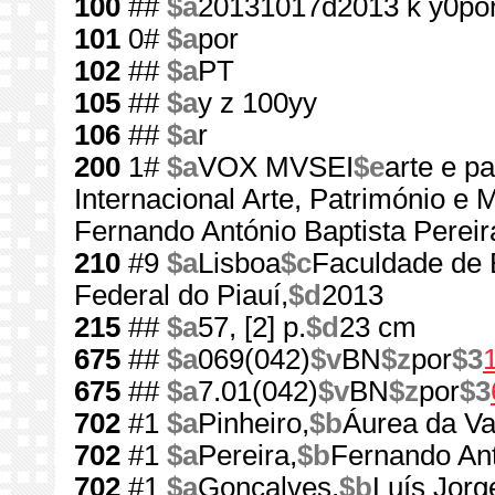
100
##
$a
20131017d2013 k y0po
101
0#
$a
por
102
##
$a
PT
105
##
$a
y z 100yy
106
##
$a
r
200
1#
$a
VOX MVSEI
$e
arte e p
Internacional Arte, Património e
Fernando António Baptista Perei
210
#9
$a
Lisboa
$c
Faculdade de B
Federal do Piauí,
$d
2013
215
##
$a
57, [2] p.
$d
23 cm
675
##
$a
069(042)
$v
BN
$z
por
$3
675
##
$a
7.01(042)
$v
BN
$z
por
$3
702
#1
$a
Pinheiro,
$b
Áurea da Va
702
#1
$a
Pereira,
$b
Fernando Ant
702
#1
$a
Gonçalves,
$b
Luís Jorg