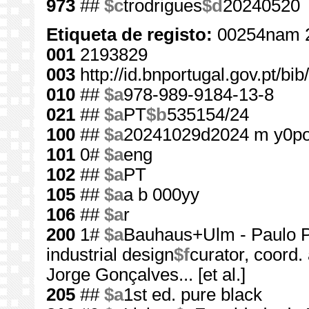
973
##
$c
trodrigues
$d
20240520
Etiqueta de registo:
00254nam 
001
2193829
003
http://id.bnportugal.gov.pt/b
010
##
$a
978-989-9184-13-8
021
##
$a
PT
$b
535154/24
100
##
$a
20241029d2024 m y0p
101
0#
$a
eng
102
##
$a
PT
105
##
$a
a b 000yy
106
##
$a
r
200
1#
$a
Bauhaus+Ulm - Paulo Pa
industrial design
$f
curator, coord.
Jorge Gonçalves... [et al.]
205
##
$a
1st ed. pure black