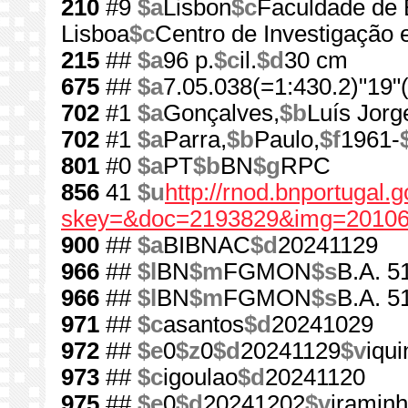
210
#9
$a
Lisbon
$c
Faculdade de 
Lisboa
$c
Centro de Investigação 
215
##
$a
96 p.
$c
il.
$d
30 cm
675
##
$a
7.05.038(=1:430.2)"19"
702
#1
$a
Gonçalves,
$b
Luís Jorg
702
#1
$a
Parra,
$b
Paulo,
$f
1961-
801
#0
$a
PT
$b
BN
$g
RPC
856
41
$u
http://rnod.bnportugal
skey=&doc=2193829&img=20106
900
##
$a
BIBNAC
$d
20241129
966
##
$l
BN
$m
FGMON
$s
B.A. 5
966
##
$l
BN
$m
FGMON
$s
B.A. 5
971
##
$c
asantos
$d
20241029
972
##
$e
0
$z
0
$d
20241129
$v
iqui
973
##
$c
igoulao
$d
20241120
975
##
$e
0
$d
20241202
$v
iramin