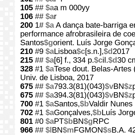
105
##
$a
a m 000yy
106
##
$a
r
200
1#
$a
A dança bate-barriga em
performance afrobrasileira de co
Santos
$g
orient. Luís Jorge Gonç
210
#9
$a
Lisboa
$c
[s.n.],
$d
2017
215
##
$a
[6] f., 334 p.
$c
il.
$d
30 c
328
#1
$a
Tese dout. Belas-Artes 
Univ. de Lisboa, 2017
675
##
$a
793.3(81)(043)
$v
BN
$z
675
##
$a
394.3(81)(043)
$v
BN
$z
700
#1
$a
Santos,
$b
Valdir Nunes
702
#1
$a
Gonçalves,
$b
Luís Jorg
801
#0
$a
PT
$b
BN
$g
RPC
966
##
$l
BN
$m
FGMON
$s
B.A. 4