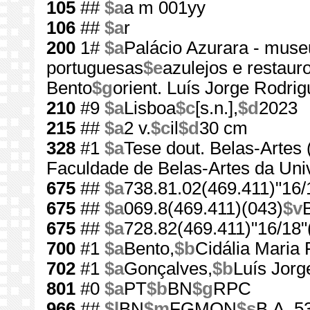
105
##
$a
a m 001yy
106
##
$a
r
200
1#
$a
Palácio Azurara - muse
portuguesas
$e
azulejos e restaur
Bento
$g
orient. Luís Jorge Rodri
210
#9
$a
Lisboa
$c
[s.n.],
$d
2023
215
##
$a
2 v.
$c
il
$d
30 cm
328
#1
$a
Tese dout. Belas-Artes 
Faculdade de Belas-Artes da Uni
675
##
$a
738.81.02(469.411)"16/
675
##
$a
069.8(469.411)(043)
$v
675
##
$a
728.82(469.411)"16/18"
700
#1
$a
Bento,
$b
Cidália Maria 
702
#1
$a
Gonçalves,
$b
Luís Jorg
801
#0
$a
PT
$b
BN
$g
RPC
966
##
$l
BN
$m
FGMON
$s
B.A. 5