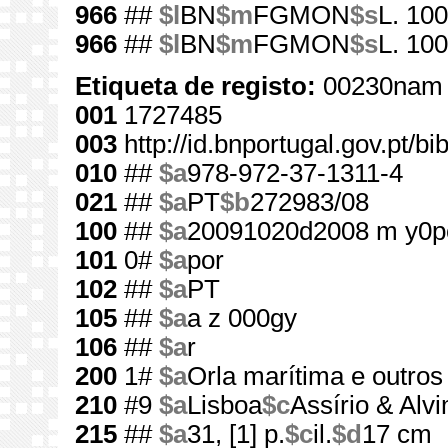
966
##
$l
BN
$m
FGMON
$s
L. 10
966
##
$l
BN
$m
FGMON
$s
L. 10
Etiqueta de registo:
00230nam 
001
1727485
003
http://id.bnportugal.gov.pt/b
010
##
$a
978-972-37-1311-4
021
##
$a
PT
$b
272983/08
100
##
$a
20091020d2008 m y0p
101
0#
$a
por
102
##
$a
PT
105
##
$a
a z 000gy
106
##
$a
r
200
1#
$a
Orla marítima e outro
210
#9
$a
Lisboa
$c
Assírio & Alvi
215
##
$a
31, [1] p.
$c
il.
$d
17 cm