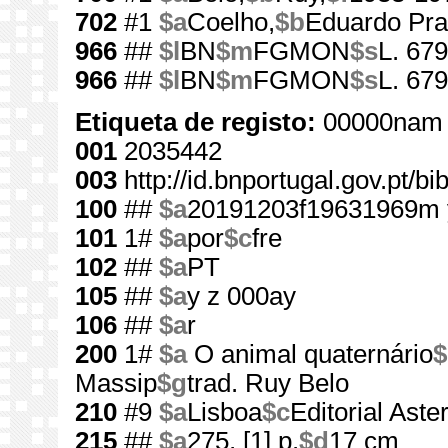
702
#1
$a
Coelho,
$b
Eduardo Pra
966
##
$l
BN
$m
FGMON
$s
L. 679
966
##
$l
BN
$m
FGMON
$s
L. 679
Etiqueta de registo:
00000nam 
001
2035442
003
http://id.bnportugal.gov.pt/b
100
##
$a
20191203f19631969m 
101
1#
$a
por
$c
fre
102
##
$a
PT
105
##
$a
y z 000ay
106
##
$a
r
200
1#
$a
O animal quaternário
$
Massip
$g
trad. Ruy Belo
210
#9
$a
Lisboa
$c
Editorial Aster
215
##
$a
275, [1] p.
$d
17 cm