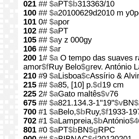
021
##
$a
PT
$b
313363/10
100
##
$a
20100629d2010 m y0p
101
0#
$a
por
102
##
$a
PT
105
##
$a
y z 000gy
106
##
$a
r
200
1#
$a
O tempo das suaves r
amor
$f
Ruy Belo
$g
rev. António 
210
#9
$a
Lisboa
$c
Assírio & Alvi
215
##
$a
85, [10] p.
$d
19 cm
225
2#
$a
Gato maltês
$v
76
675
##
$a
821.134.3-1"19"
$v
BN
$
700
#1
$a
Belo,
$b
Ruy,
$f
1933-19
702
#1
$a
Lampreia,
$b
António
$4
801
#0
$a
PT
$b
BN
$g
RPC
900
##
$a
BIBNAC
$d
20120201