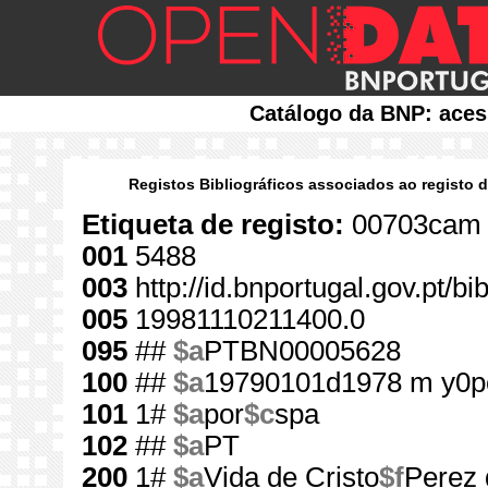
Catálogo da BNP: aces
Registos Bibliográficos associados ao registo 
Etiqueta de registo:
00703cam 
001
5488
003
http://id.bnportugal.gov.pt/b
005
19981110211400.0
095
##
$a
PTBN00005628
100
##
$a
19790101d1978 m y0p
101
1#
$a
por
$c
spa
102
##
$a
PT
200
1#
$a
Vida de Cristo
$f
Perez 