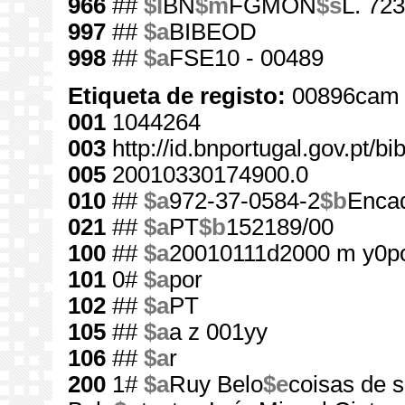
966
##
$l
BN
$m
FGMON
$s
L. 723
997
##
$a
BIBEOD
998
##
$a
FSE10 - 00489
Etiqueta de registo:
00896cam 
001
1044264
003
http://id.bnportugal.gov.pt/b
005
20010330174900.0
010
##
$a
972-37-0584-2
$b
Enca
021
##
$a
PT
$b
152189/00
100
##
$a
20010111d2000 m y0p
101
0#
$a
por
102
##
$a
PT
105
##
$a
a z 001yy
106
##
$a
r
200
1#
$a
Ruy Belo
$e
coisas de s