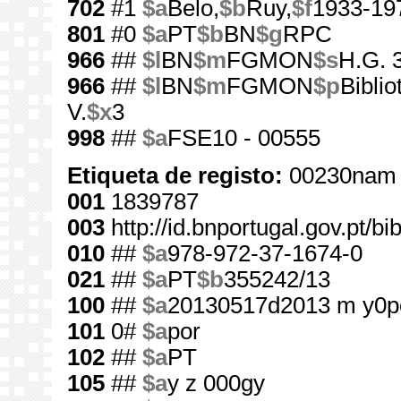
702
#1
$a
Belo,
$b
Ruy,
$f
1933-19
801
#0
$a
PT
$b
BN
$g
RPC
966
##
$l
BN
$m
FGMON
$s
H.G. 
966
##
$l
BN
$m
FGMON
$p
Bibli
V.
$x
3
998
##
$a
FSE10 - 00555
Etiqueta de registo:
00230nam 
001
1839787
003
http://id.bnportugal.gov.pt/b
010
##
$a
978-972-37-1674-0
021
##
$a
PT
$b
355242/13
100
##
$a
20130517d2013 m y0p
101
0#
$a
por
102
##
$a
PT
105
##
$a
y z 000gy