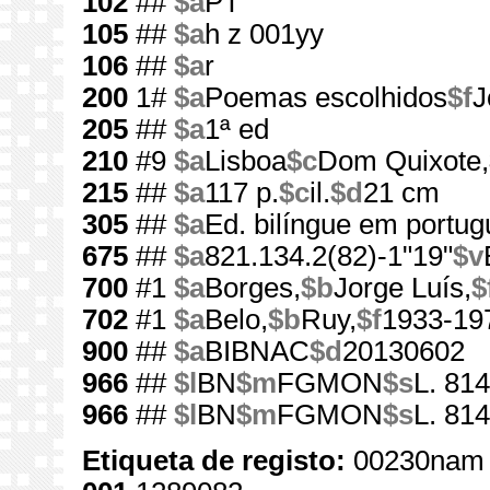
102
##
$a
PT
105
##
$a
h z 001yy
106
##
$a
r
200
1#
$a
Poemas escolhidos
$f
J
205
##
$a
1ª ed
210
#9
$a
Lisboa
$c
Dom Quixote,
215
##
$a
117 p.
$c
il.
$d
21 cm
305
##
$a
Ed. bilíngue em portu
675
##
$a
821.134.2(82)-1"19"
$v
700
#1
$a
Borges,
$b
Jorge Luís,
$
702
#1
$a
Belo,
$b
Ruy,
$f
1933-19
900
##
$a
BIBNAC
$d
20130602
966
##
$l
BN
$m
FGMON
$s
L. 814
966
##
$l
BN
$m
FGMON
$s
L. 81
Etiqueta de registo:
00230nam 