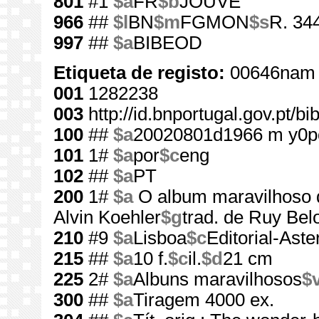
801
#1
$a
FR
$b
JOUVE
966
##
$l
BN
$m
FGMON
$s
R. 34
997
##
$a
BIBEOD
Etiqueta de registo:
00646nam 
001
1282238
003
http://id.bnportugal.gov.pt/b
100
##
$a
20020801d1966 m y0p
101
1#
$a
por
$c
eng
102
##
$a
PT
200
1#
$a
O album maravilhoso 
Alvin Koehler
$g
trad. de Ruy Bel
210
#9
$a
Lisboa
$c
Editorial-Aster
215
##
$a
10 f.
$c
il.
$d
21 cm
225
2#
$a
Albuns maravilhosos
$
300
##
$a
Tiragem 4000 ex.