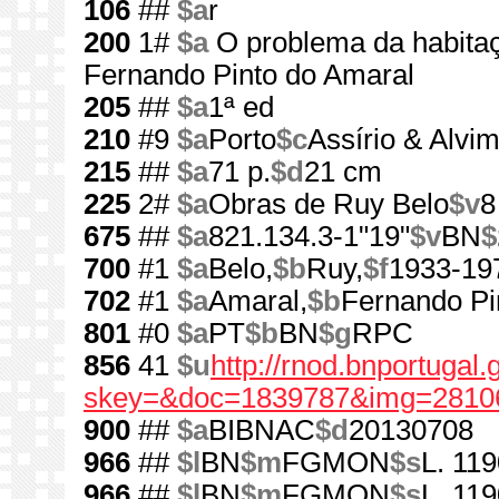
106
##
$a
r
200
1#
$a
O problema da habita
Fernando Pinto do Amaral
205
##
$a
1ª ed
210
#9
$a
Porto
$c
Assírio & Alvim
215
##
$a
71 p.
$d
21 cm
225
2#
$a
Obras de Ruy Belo
$v
8
675
##
$a
821.134.3-1"19"
$v
BN
$
700
#1
$a
Belo,
$b
Ruy,
$f
1933-19
702
#1
$a
Amaral,
$b
Fernando Pi
801
#0
$a
PT
$b
BN
$g
RPC
856
41
$u
http://rnod.bnportugal
skey=&doc=1839787&img=2810
900
##
$a
BIBNAC
$d
20130708
966
##
$l
BN
$m
FGMON
$s
L. 119
966
##
$l
BN
$m
FGMON
$s
L. 11