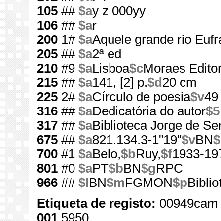
105
##
$a
y z 000yy
106
##
$a
r
200
1#
$a
Aquele grande rio Eufr
205
##
$a
2ª ed
210
#9
$a
Lisboa
$c
Moraes Editor
215
##
$a
141, [2] p.
$d
20 cm
225
2#
$a
Círculo de poesia
$v
49
316
##
$a
Dedicatória do autor
$5
317
##
$a
Biblioteca Jorge de Se
675
##
$a
821.134.3-1"19"
$v
BN
$
700
#1
$a
Belo,
$b
Ruy,
$f
1933-19
801
#0
$a
PT
$b
BN
$g
RPC
966
##
$l
BN
$m
FGMON
$p
Bibli
Etiqueta de registo:
00949cam 
001
5950