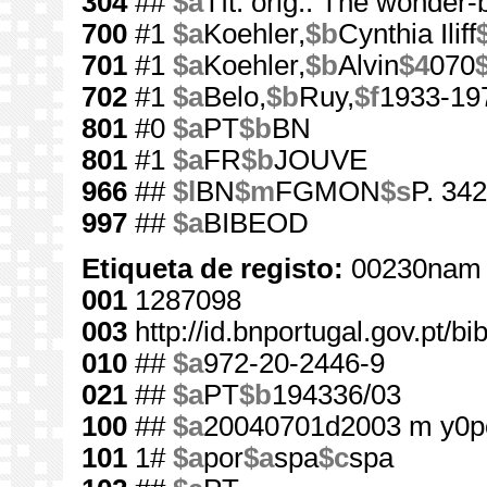
304
##
$a
Tít. orig.: The wonder-
700
#1
$a
Koehler,
$b
Cynthia Iliff
701
#1
$a
Koehler,
$b
Alvin
$4
070
702
#1
$a
Belo,
$b
Ruy,
$f
1933-19
801
#0
$a
PT
$b
BN
801
#1
$a
FR
$b
JOUVE
966
##
$l
BN
$m
FGMON
$s
P. 342
997
##
$a
BIBEOD
Etiqueta de registo:
00230nam 
001
1287098
003
http://id.bnportugal.gov.pt/b
010
##
$a
972-20-2446-9
021
##
$a
PT
$b
194336/03
100
##
$a
20040701d2003 m y0p
101
1#
$a
por
$a
spa
$c
spa