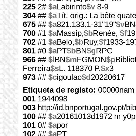
225
2#
$a
Labirinto
$v
8-9
304
##
$a
Tít. orig.: La bête quat
675
##
$a
821.133.1-31"19"
$v
BN
700
#1
$a
Massip,
$b
Renée,
$f
19
702
#1
$a
Belo,
$b
Ruy,
$f
1933-19
801
#0
$a
PT
$b
BN
$g
RPC
966
##
$l
BN
$m
FGMON
$p
Bibli
Ferreira
$s
L. 118370 P.
$x
3
973
##
$c
igoulao
$d
20220617
Etiqueta de registo:
00000nam 
001
1944098
003
http://id.bnportugal.gov.pt/b
100
##
$a
20161013d1972 m y0p
101
0#
$a
por
102
##
$a
PT