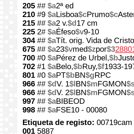
205
##
$a
2ª ed
210
#9
$a
Lisboa
$c
Prumo
$c
Aste
215
##
$a
2 v.
$d
17 cm
225
2#
$a
Éfeso
$v
9-10
304
##
$a
Tít. orig. Vida de Crist
675
##
$a
23
$v
med
$z
por
$3
2880
700
#0
$a
Pérez de Urbel,
$b
Just
702
#1
$a
Belo,
$b
Ruy,
$f
1933-19
801
#0
$a
PT
$b
BN
$g
RPC
966
##
$d
V. 1
$l
BN
$m
FGMON
$
966
##
$d
V. 2
$l
BN
$m
FGMON
$
997
##
$a
BIBEOD
998
##
$a
FSE10 - 00080
Etiqueta de registo:
00719cam 
001
5887