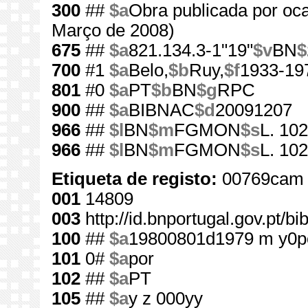
300
##
$a
Obra publicada por oc
Março de 2008)
675
##
$a
821.134.3-1"19"
$v
BN
$
700
#1
$a
Belo,
$b
Ruy,
$f
1933-19
801
#0
$a
PT
$b
BN
$g
RPC
900
##
$a
BIBNAC
$d
20091207
966
##
$l
BN
$m
FGMON
$s
L. 102
966
##
$l
BN
$m
FGMON
$s
L. 10
Etiqueta de registo:
00769cam 
001
14809
003
http://id.bnportugal.gov.pt/b
100
##
$a
19800801d1979 m y0p
101
0#
$a
por
102
##
$a
PT
105
##
$a
y z 000yy