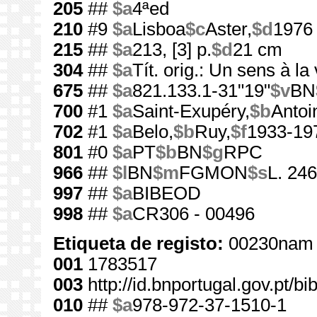
205
##
$a
4ªed
210
#9
$a
Lisboa
$c
Aster,
$d
1976
215
##
$a
213, [3] p.
$d
21 cm
304
##
$a
Tít. orig.: Un sens à la 
675
##
$a
821.133.1-31"19"
$v
BN
700
#1
$a
Saint-Exupéry,
$b
Antoi
702
#1
$a
Belo,
$b
Ruy,
$f
1933-19
801
#0
$a
PT
$b
BN
$g
RPC
966
##
$l
BN
$m
FGMON
$s
L. 246
997
##
$a
BIBEOD
998
##
$a
CR306 - 00496
Etiqueta de registo:
00230nam 
001
1783517
003
http://id.bnportugal.gov.pt/b
010
##
$a
978-972-37-1510-1