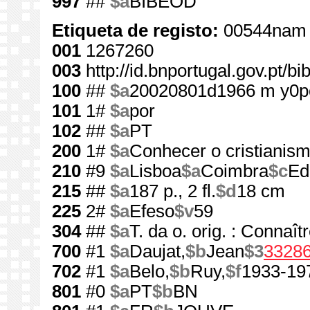
997
##
$a
BIBEOD
Etiqueta de registo:
00544nam 
001
1267260
003
http://id.bnportugal.gov.pt/b
100
##
$a
20020801d1966 m y0p
101
1#
$a
por
102
##
$a
PT
200
1#
$a
Conhecer o cristianis
210
#9
$a
Lisboa
$a
Coimbra
$c
Edi
215
##
$a
187 p., 2 fl.
$d
18 cm
225
2#
$a
Efeso
$v
59
304
##
$a
T. da o. orig. : Connaît
700
#1
$a
Daujat,
$b
Jean
$3
3328
702
#1
$a
Belo,
$b
Ruy,
$f
1933-19
801
#0
$a
PT
$b
BN