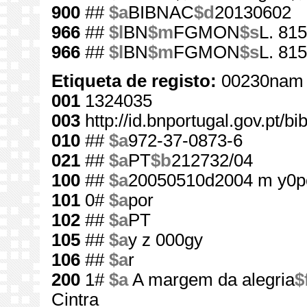
900
##
$a
BIBNAC
$d
20130602
966
##
$l
BN
$m
FGMON
$s
L. 815
966
##
$l
BN
$m
FGMON
$s
L. 815
Etiqueta de registo:
00230nam 
001
1324035
003
http://id.bnportugal.gov.pt/b
010
##
$a
972-37-0873-6
021
##
$a
PT
$b
212732/04
100
##
$a
20050510d2004 m y0p
101
0#
$a
por
102
##
$a
PT
105
##
$a
y z 000gy
106
##
$a
r
200
1#
$a
A margem da alegria
$
Cintra