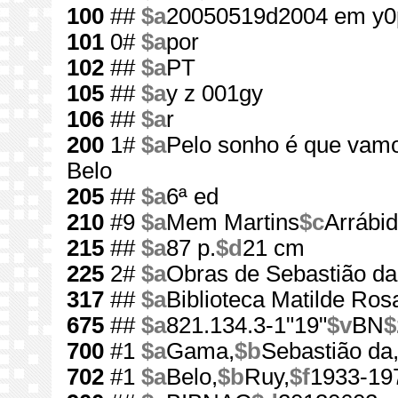
100
##
$a
20050519d2004 em y0
101
0#
$a
por
102
##
$a
PT
105
##
$a
y z 001gy
106
##
$a
r
200
1#
$a
Pelo sonho é que vam
Belo
205
##
$a
6ª ed
210
#9
$a
Mem Martins
$c
Arrábid
215
##
$a
87 p.
$d
21 cm
225
2#
$a
Obras de Sebastião d
317
##
$a
Biblioteca Matilde Ros
675
##
$a
821.134.3-1"19"
$v
BN
$
700
#1
$a
Gama,
$b
Sebastião da
702
#1
$a
Belo,
$b
Ruy,
$f
1933-19