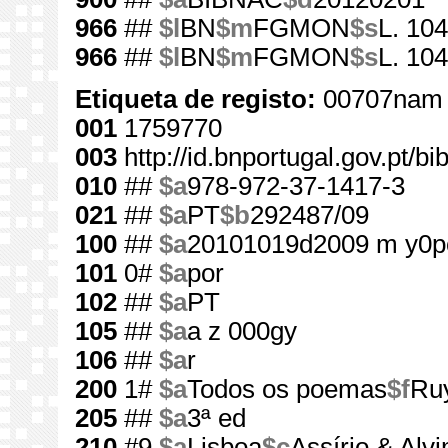
966
##
$l
BN
$m
FGMON
$s
L. 104
966
##
$l
BN
$m
FGMON
$s
L. 10
Etiqueta de registo:
00707nam 
001
1759770
003
http://id.bnportugal.gov.pt/b
010
##
$a
978-972-37-1417-3
021
##
$a
PT
$b
292487/09
100
##
$a
20101019d2009 m y0p
101
0#
$a
por
102
##
$a
PT
105
##
$a
a z 000gy
106
##
$a
r
200
1#
$a
Todos os poemas
$f
Ru
205
##
$a
3ª ed
210
#9
$a
Lisboa
$c
Assírio & Alvi