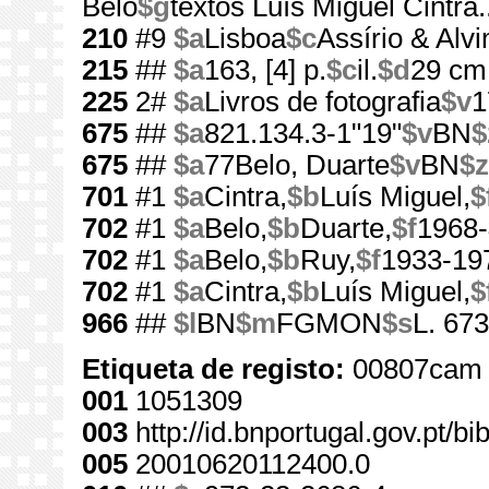
Belo
$g
textos Luís Miguel Cintra...
210
#9
$a
Lisboa
$c
Assírio & Alvi
215
##
$a
163, [4] p.
$c
il.
$d
29 cm
225
2#
$a
Livros de fotografia
$v
1
675
##
$a
821.134.3-1"19"
$v
BN
$
675
##
$a
77Belo, Duarte
$v
BN
$z
701
#1
$a
Cintra,
$b
Luís Miguel,
$
702
#1
$a
Belo,
$b
Duarte,
$f
1968-
702
#1
$a
Belo,
$b
Ruy,
$f
1933-19
702
#1
$a
Cintra,
$b
Luís Miguel,
$
966
##
$l
BN
$m
FGMON
$s
L. 673
Etiqueta de registo:
00807cam 
001
1051309
003
http://id.bnportugal.gov.pt/b
005
20010620112400.0