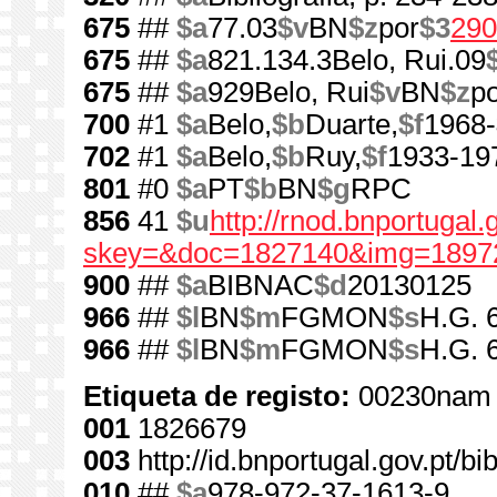
675
##
$a
77.03
$v
BN
$z
por
$3
290
675
##
$a
821.134.3Belo, Rui.09
675
##
$a
929Belo, Rui
$v
BN
$z
p
700
#1
$a
Belo,
$b
Duarte,
$f
1968-
702
#1
$a
Belo,
$b
Ruy,
$f
1933-19
801
#0
$a
PT
$b
BN
$g
RPC
856
41
$u
http://rnod.bnportugal
skey=&doc=1827140&img=1897
900
##
$a
BIBNAC
$d
20130125
966
##
$l
BN
$m
FGMON
$s
H.G. 
966
##
$l
BN
$m
FGMON
$s
H.G. 
Etiqueta de registo:
00230nam 
001
1826679
003
http://id.bnportugal.gov.pt/b
010
##
$a
978-972-37-1613-9