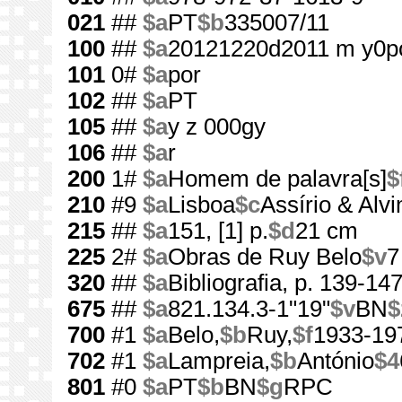
021
##
$a
PT
$b
335007/11
100
##
$a
20121220d2011 m y0p
101
0#
$a
por
102
##
$a
PT
105
##
$a
y z 000gy
106
##
$a
r
200
1#
$a
Homem de palavra[s]
$
210
#9
$a
Lisboa
$c
Assírio & Alvi
215
##
$a
151, [1] p.
$d
21 cm
225
2#
$a
Obras de Ruy Belo
$v
7
320
##
$a
Bibliografia, p. 139-14
675
##
$a
821.134.3-1"19"
$v
BN
$
700
#1
$a
Belo,
$b
Ruy,
$f
1933-19
702
#1
$a
Lampreia,
$b
António
$4
801
#0
$a
PT
$b
BN
$g
RPC