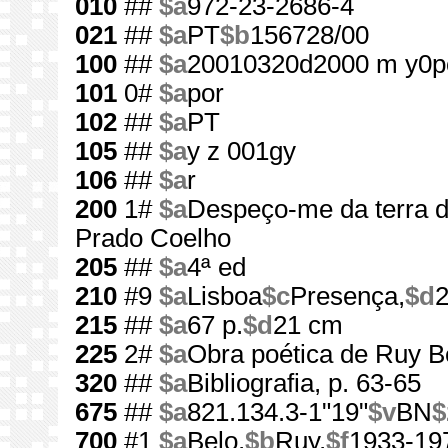
010
##
$a
972-23-2686-4
021
##
$a
PT
$b
156728/00
100
##
$a
20010320d2000 m y0p
101
0#
$a
por
102
##
$a
PT
105
##
$a
y z 001gy
106
##
$a
r
200
1#
$a
Despeço-me da terra d
Prado Coelho
205
##
$a
4ª ed
210
#9
$a
Lisboa
$c
Presença,
$d
215
##
$a
67 p.
$d
21 cm
225
2#
$a
Obra poética de Ruy B
320
##
$a
Bibliografia, p. 63-65
675
##
$a
821.134.3-1"19"
$v
BN
$
700
#1
$a
Belo,
$b
Ruy,
$f
1933-19