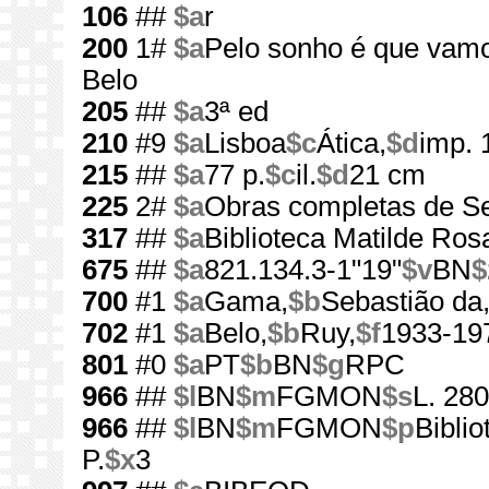
106
##
$a
r
200
1#
$a
Pelo sonho é que vam
Belo
205
##
$a
3ª ed
210
#9
$a
Lisboa
$c
Ática,
$d
imp. 
215
##
$a
77 p.
$c
il.
$d
21 cm
225
2#
$a
Obras completas de S
317
##
$a
Biblioteca Matilde Ros
675
##
$a
821.134.3-1"19"
$v
BN
$
700
#1
$a
Gama,
$b
Sebastião da
702
#1
$a
Belo,
$b
Ruy,
$f
1933-19
801
#0
$a
PT
$b
BN
$g
RPC
966
##
$l
BN
$m
FGMON
$s
L. 280
966
##
$l
BN
$m
FGMON
$p
Bibli
P.
$x
3