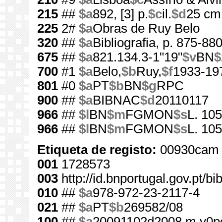
215
##
$a
892, [3] p.
$c
il.
$d
25 cm
225
2#
$a
Obras de Ruy Belo
320
##
$a
Bibliografia, p. 875-88
675
##
$a
821.134.3-1"19"
$v
BN
$
700
#1
$a
Belo,
$b
Ruy,
$f
1933-19
801
#0
$a
PT
$b
BN
$g
RPC
900
##
$a
BIBNAC
$d
20110117
966
##
$l
BN
$m
FGMON
$s
L. 10
966
##
$l
BN
$m
FGMON
$s
L. 10
Etiqueta de registo:
00930cam 
001
1728573
003
http://id.bnportugal.gov.pt/b
010
##
$a
978-972-23-2117-4
021
##
$a
PT
$b
269582/08
100
##
$a
20091102d2008 m y0p