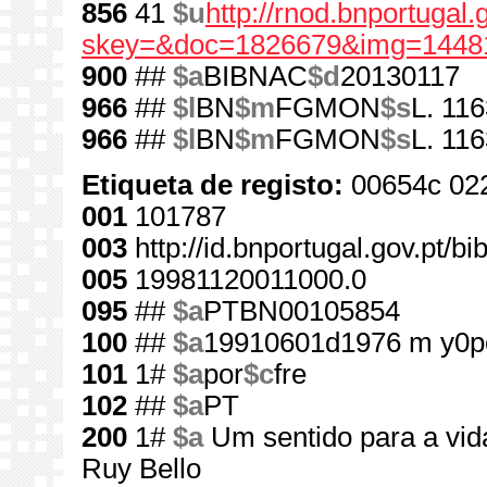
856
41
$u
http://rnod.bnportugal
skey=&doc=1826679&img=1448
900
##
$a
BIBNAC
$d
20130117
966
##
$l
BN
$m
FGMON
$s
L. 116
966
##
$l
BN
$m
FGMON
$s
L. 11
Etiqueta de registo:
00654c 02
001
101787
003
http://id.bnportugal.gov.pt/b
005
19981120011000.0
095
##
$a
PTBN00105854
100
##
$a
19910601d1976 m y0p
101
1#
$a
por
$c
fre
102
##
$a
PT
200
1#
$a
Um sentido para a vid
Ruy Bello