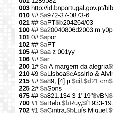
001
1289082
003
http://id.bnportugal.gov.pt/b
010
##
$a
972-37-0873-6
021
##
$a
PT
$b
204264/03
100
##
$a
20040806d2003 m y0p
101
0#
$a
por
102
##
$a
PT
105
##
$a
a z 001yy
106
##
$a
r
200
1#
$a
A margem da alegria
$
210
#9
$a
Lisboa
$c
Assírio & Alvi
215
##
$a
89, [4] p.
$c
il.
$d
21 cm
$
225
2#
$a
Sons
675
##
$a
821.134.3-1"19"
$v
BN
$
700
#1
$a
Belo,
$b
Ruy,
$f
1933-19
702
#1
$a
Cintra,
$b
Luís Miguel,
$