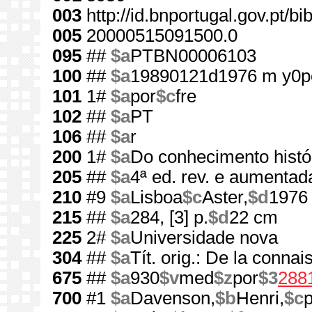
003
http://id.bnportugal.gov.pt/b
005
20000515091500.0
095
##
$a
PTBN00006103
100
##
$a
19890121d1976 m y0p
101
1#
$a
por
$c
fre
102
##
$a
PT
106
##
$a
r
200
1#
$a
Do conhecimento histó
205
##
$a
4ª ed. rev. e aumentad
210
#9
$a
Lisboa
$c
Aster,
$d
1976
215
##
$a
284, [3] p.
$d
22 cm
225
2#
$a
Universidade nova
304
##
$a
Tít. orig.: De la conna
675
##
$a
930
$v
med
$z
por
$3
288
700
#1
$a
Davenson,
$b
Henri,
$c