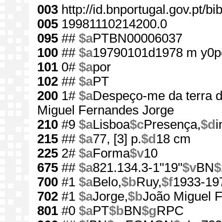
003
http://id.bnportugal.gov.pt/b
005
19981110214200.0
095
##
$a
PTBN00006037
100
##
$a
19790101d1978 m y0p
101
0#
$a
por
102
##
$a
PT
200
1#
$a
Despeço-me da terra d
Miguel Fernandes Jorge
210
#9
$a
Lisboa
$c
Presença,
$d
i
215
##
$a
77, [3] p.
$d
18 cm
225
2#
$a
Forma
$v
10
675
##
$a
821.134.3-1"19"
$v
BN
$
700
#1
$a
Belo,
$b
Ruy,
$f
1933-19
702
#1
$a
Jorge,
$b
João Miguel 
801
#0
$a
PT
$b
BN
$g
RPC