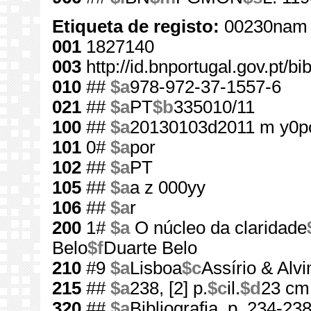
Etiqueta de registo:
00230nam 
001
1827140
003
http://id.bnportugal.gov.pt/b
010
##
$a
978-972-37-1557-6
021
##
$a
PT
$b
335010/11
100
##
$a
20130103d2011 m y0p
101
0#
$a
por
102
##
$a
PT
105
##
$a
a z 000yy
106
##
$a
r
200
1#
$a
O núcleo da claridade
Belo
$f
Duarte Belo
210
#9
$a
Lisboa
$c
Assírio & Alvi
215
##
$a
238, [2] p.
$c
il.
$d
23 cm
320
##
$a
Bibliografia, p. 234-23