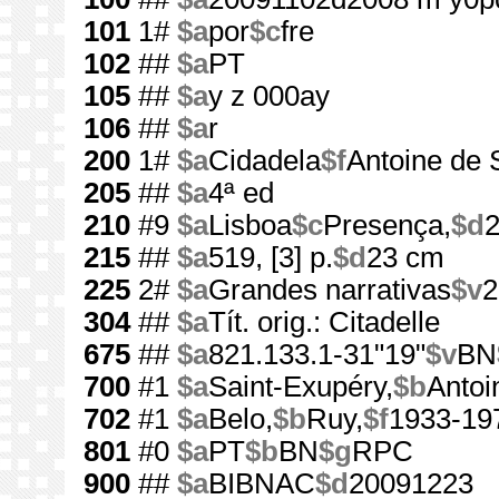
101
1#
$a
por
$c
fre
102
##
$a
PT
105
##
$a
y z 000ay
106
##
$a
r
200
1#
$a
Cidadela
$f
Antoine de 
205
##
$a
4ª ed
210
#9
$a
Lisboa
$c
Presença,
$d
215
##
$a
519, [3] p.
$d
23 cm
225
2#
$a
Grandes narrativas
$v
2
304
##
$a
Tít. orig.: Citadelle
675
##
$a
821.133.1-31"19"
$v
BN
700
#1
$a
Saint-Exupéry,
$b
Antoi
702
#1
$a
Belo,
$b
Ruy,
$f
1933-19
801
#0
$a
PT
$b
BN
$g
RPC
900
##
$a
BIBNAC
$d
20091223