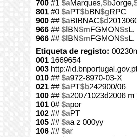
700
#1
$a
Marques,
$b
Jorge,
801
#0
$a
PT
$b
BN
$g
RPC
900
##
$a
BIBNAC
$d
201306
966
##
$l
BN
$m
FGMON
$s
L.
966
##
$l
BN
$m
FGMON
$s
L.
Etiqueta de registo:
00230n
001
1669654
003
http://id.bnportugal.gov.
010
##
$a
972-8970-03-X
021
##
$a
PT
$b
242900/06
100
##
$a
20071023d2006 m 
101
0#
$a
por
102
##
$a
PT
105
##
$a
a z 000yy
106
##
$a
r