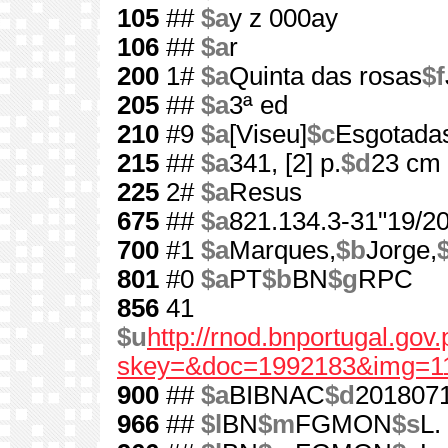
105
##
$a
y z 000ay
106
##
$a
r
200
1#
$a
Quinta das rosas
$f
205
##
$a
3ª ed
210
#9
$a
[Viseu]
$c
Esgotada
215
##
$a
341, [2] p.
$d
23 cm
225
2#
$a
Resus
675
##
$a
821.134.3-31"19/20
700
#1
$a
Marques,
$b
Jorge,
801
#0
$a
PT
$b
BN
$g
RPC
856
41
$u
http://rnod.bnportugal.go
skey=&doc=1992183&img=1
900
##
$a
BIBNAC
$d
201807
966
##
$l
BN
$m
FGMON
$s
L.