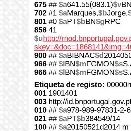
675
##
$a
641.55(083.1)
$v
B
702
#1
$a
Marques,
$b
Jorge,
801
#0
$a
PT
$b
BN
$g
RPC
856
41
$u
http://rnod.bnportugal.go
skey=&doc=1868141&img=4
900
##
$a
BIBNAC
$d
201405
966
##
$l
BN
$m
FGMON
$s
S.
966
##
$l
BN
$m
FGMON
$s
S.
Etiqueta de registo:
00000n
001
1901401
003
http://id.bnportugal.gov.
010
##
$a
978-989-97831-2-6
021
##
$a
PT
$b
384549/14
100
##
$a
20150521d2014 m 