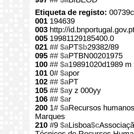
Etiqueta de registo:
00739c
001
194639
003
http://id.bnportugal.gov.
005
19981129185400.0
021
##
$a
PT
$b
29382/89
095
##
$a
PTBN00201975
100
##
$a
19891020d1989 m 
101
0#
$a
por
102
##
$a
PT
105
##
$a
y z 000yy
106
##
$a
r
200
1#
$a
Recursos humano
Marques
210
#9
$a
Lisboa
$c
Associaçã
Técnicos de Recursos Huma