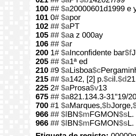
100
##
$a
20000601d1999 e 
101
0#
$a
por
102
##
$a
PT
105
##
$a
a z 000ay
106
##
$a
r
200
1#
$a
Inconfidente bar
$f
J
205
##
$a
1ª ed
210
#9
$a
Lisboa
$c
Pergamin
215
##
$a
142, [2] p.
$c
il.
$d
21
225
2#
$a
Prosa
$v
13
675
##
$a
821.134.3-31"19/20
700
#1
$a
Marques,
$b
Jorge,
966
##
$l
BN
$m
FGMON
$s
L.
966
##
$l
BN
$m
FGMON
$s
L.
Etiqueta de registo:
00000n