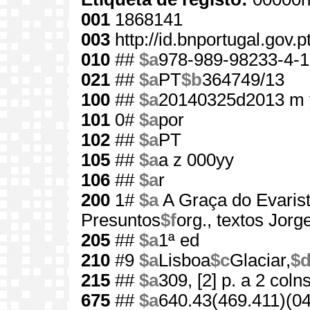
001
1868141
003
http://id.bnportugal.gov.
010
##
$a
978-989-98233-4-1
021
##
$a
PT
$b
364749/13
100
##
$a
20140325d2013 m 
101
0#
$a
por
102
##
$a
PT
105
##
$a
a z 000yy
106
##
$a
r
200
1#
$a
A Graça do Evaris
Presuntos
$f
org., textos Jor
205
##
$a
1ª ed
210
#9
$a
Lisboa
$c
Glaciar,
$
215
##
$a
309, [2] p. a 2 coln
675
##
$a
640.43(469.411)(0