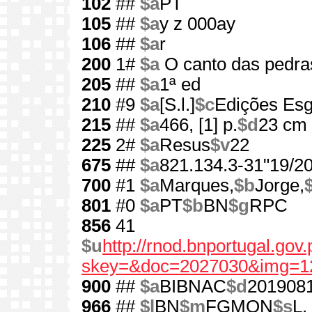
102
##
$a
PT
105
##
$a
y z 000ay
106
##
$a
r
200
1#
$a
O canto das pedras
205
##
$a
1ª ed
210
#9
$a
[S.l.]
$c
Edições Esg
215
##
$a
466, [1] p.
$d
23 cm
225
2#
$a
Resus
$v
22
675
##
$a
821.134.3-31"19/20
700
#1
$a
Marques,
$b
Jorge,
801
#0
$a
PT
$b
BN
$g
RPC
856
41
$u
http://rnod.bnportugal.go
skey=&doc=2027030&img=1
900
##
$a
BIBNAC
$d
201908
966
##
$l
BN
$m
FGMON
$s
L.