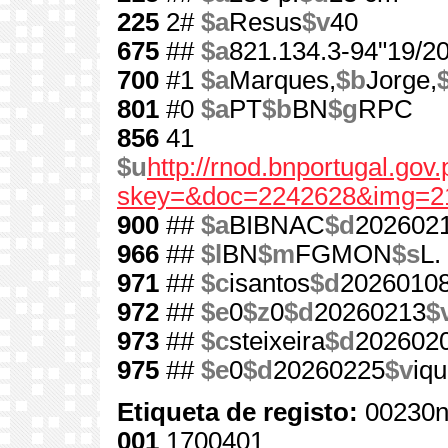
225
2#
$a
Resus
$v
40
675
##
$a
821.134.3-94"19/20
700
#1
$a
Marques,
$b
Jorge,
801
#0
$a
PT
$b
BN
$g
RPC
856
41
$u
http://rnod.bnportugal.go
skey=&doc=2242628&img=2
900
##
$a
BIBNAC
$d
202602
966
##
$l
BN
$m
FGMON
$s
L.
971
##
$c
isantos
$d
2026010
972
##
$e
0
$z
0
$d
20260213
$
973
##
$c
steixeira
$d
202602
975
##
$e
0
$d
20260225
$v
iqu
Etiqueta de registo:
00230n
001
1700401