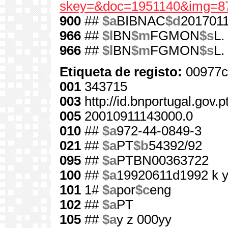
skey=&doc=1951140&img=8
900
##
$a
BIBNAC
$d
201701
966
##
$l
BN
$m
FGMON
$s
L.
966
##
$l
BN
$m
FGMON
$s
L.
Etiqueta de registo:
00977c
001
343715
003
http://id.bnportugal.gov.
005
20010911143000.0
010
##
$a
972-44-0849-3
021
##
$a
PT
$b
54392/92
095
##
$a
PTBN00363722
100
##
$a
19920611d1992 k 
101
1#
$a
por
$c
eng
102
##
$a
PT
105
##
$a
y z 000yy