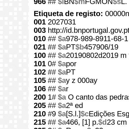
966
##
$l
BN
$m
FGMON
$s
L.
Etiqueta de registo:
00000n
001
2027031
003
http://id.bnportugal.gov.
010
##
$a
978-989-8911-68-1
021
##
$a
PT
$b
457906/19
100
##
$a
20190802d2019 m 
101
0#
$a
por
102
##
$a
PT
105
##
$a
y z 000ay
106
##
$a
r
200
1#
$a
O canto das pedras
205
##
$a
2ª ed
210
#9
$a
[S.l.]
$c
Edições Esg
215
##
$a
466, [1] p.
$d
23 cm