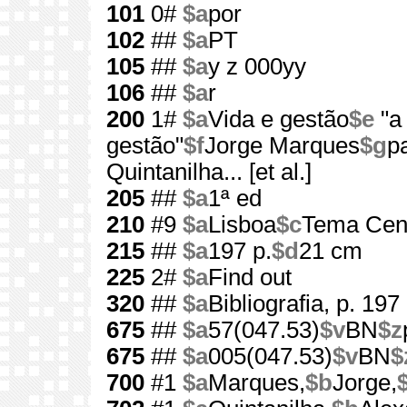
101
0#
$a
por
102
##
$a
PT
105
##
$a
y z 000yy
106
##
$a
r
200
1#
$a
Vida e gestão
$e
"a 
gestão"
$f
Jorge Marques
$g
p
Quintanilha... [et al.]
205
##
$a
1ª ed
210
#9
$a
Lisboa
$c
Tema Cent
215
##
$a
197 p.
$d
21 cm
225
2#
$a
Find out
320
##
$a
Bibliografia, p. 197
675
##
$a
57(047.53)
$v
BN
$z
675
##
$a
005(047.53)
$v
BN
$
700
#1
$a
Marques,
$b
Jorge,