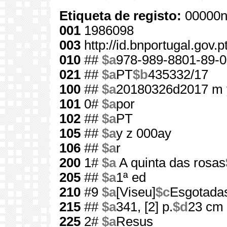
Etiqueta de registo:
00000n
001
1986098
003
http://id.bnportugal.gov.
010
##
$a
978-989-8801-89-0
021
##
$a
PT
$b
435332/17
100
##
$a
20180326d2017 m 
101
0#
$a
por
102
##
$a
PT
105
##
$a
y z 000ay
106
##
$a
r
200
1#
$a
A quinta das rosas
205
##
$a
1ª ed
210
#9
$a
[Viseu]
$c
Esgotada
215
##
$a
341, [2] p.
$d
23 cm
225
2#
$a
Resus