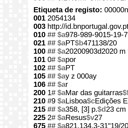
Etiqueta de registo:
00000n
001
2054134
003
http://id.bnportugal.gov.
010
##
$a
978-989-9015-19-7
021
##
$a
PT
$b
471138/20
100
##
$a
20200903d2020 m 
101
0#
$a
por
102
##
$a
PT
105
##
$a
y z 000ay
106
##
$a
r
200
1#
$a
Mar das guitarras
$
210
#9
$a
Lisboa
$c
Edições E
215
##
$a
358, [3] p.
$d
23 cm
225
2#
$a
Resus
$v
27
675
##
$a
821.134.3-31"19/20