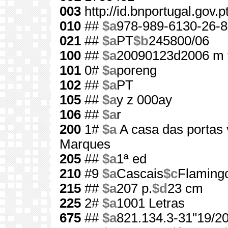
003
http://id.bnportugal.gov.
010
##
$a
978-989-6130-26-8
021
##
$a
PT
$b
245800/06
100
##
$a
20090123d2006 m 
101
0#
$a
poreng
102
##
$a
PT
105
##
$a
y z 000ay
106
##
$a
r
200
1#
$a
A casa das portas
Marques
205
##
$a
1ª ed
210
#9
$a
Cascais
$c
Flaming
215
##
$a
207 p.
$d
23 cm
225
2#
$a
1001 Letras
675
##
$a
821.134.3-31"19/20