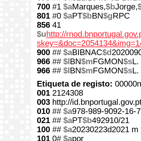
700
#1
$a
Marques,
$b
Jorge,
801
#0
$a
PT
$b
BN
$g
RPC
856
41
$u
http://rnod.bnportugal.go
skey=&doc=2054134&img=1
900
##
$a
BIBNAC
$d
202009
966
##
$l
BN
$m
FGMON
$s
L.
966
##
$l
BN
$m
FGMON
$s
L.
Etiqueta de registo:
00000n
001
2124308
003
http://id.bnportugal.gov.
010
##
$a
978-989-9092-16-7
021
##
$a
PT
$b
492910/21
100
##
$a
20230223d2021 m 
101
0#
$a
por