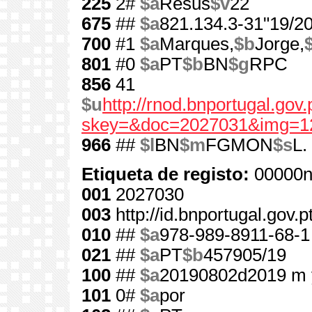
225
2#
$a
Resus
$v
22
675
##
$a
821.134.3-31"19/20
700
#1
$a
Marques,
$b
Jorge,
801
#0
$a
PT
$b
BN
$g
RPC
856
41
$u
http://rnod.bnportugal.go
skey=&doc=2027031&img=1
966
##
$l
BN
$m
FGMON
$s
L.
Etiqueta de registo:
00000n
001
2027030
003
http://id.bnportugal.gov.
010
##
$a
978-989-8911-68-1
021
##
$a
PT
$b
457905/19
100
##
$a
20190802d2019 m 
101
0#
$a
por