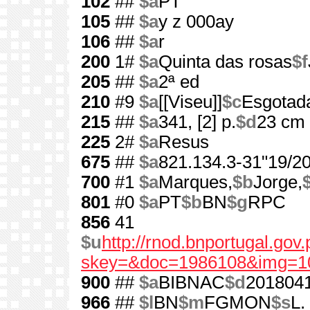
102
##
$a
PT
105
##
$a
y z 000ay
106
##
$a
r
200
1#
$a
Quinta das rosas
$f
205
##
$a
2ª ed
210
#9
$a
[[Viseu]]
$c
Esgotad
215
##
$a
341, [2] p.
$d
23 cm
225
2#
$a
Resus
675
##
$a
821.134.3-31"19/20
700
#1
$a
Marques,
$b
Jorge,
801
#0
$a
PT
$b
BN
$g
RPC
856
41
$u
http://rnod.bnportugal.go
skey=&doc=1986108&img=1
900
##
$a
BIBNAC
$d
201804
966
##
$l
BN
$m
FGMON
$s
L.