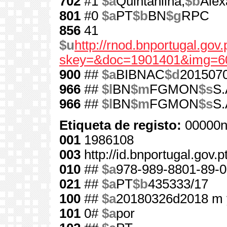
702
#1
$a
Quintanilha,
$b
Alex
801
#0
$a
PT
$b
BN
$g
RPC
856
41
$u
http://rnod.bnportugal.go
skey=&doc=1901401&img=6
900
##
$a
BIBNAC
$d
201507
966
##
$l
BN
$m
FGMON
$s
S.
966
##
$l
BN
$m
FGMON
$s
S.
Etiqueta de registo:
00000n
001
1986108
003
http://id.bnportugal.gov.
010
##
$a
978-989-8801-89-0
021
##
$a
PT
$b
435333/17
100
##
$a
20180326d2018 m 
101
0#
$a
por