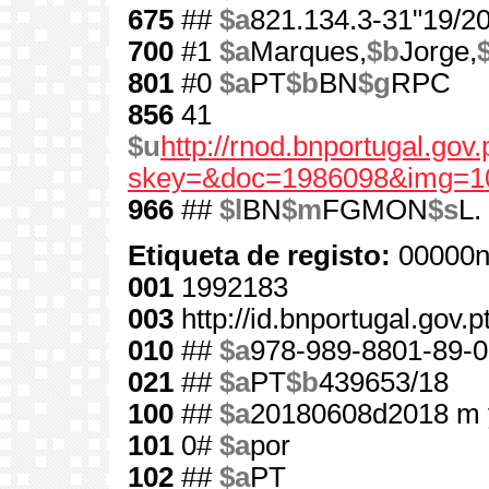
675
##
$a
821.134.3-31"19/20
700
#1
$a
Marques,
$b
Jorge,
801
#0
$a
PT
$b
BN
$g
RPC
856
41
$u
http://rnod.bnportugal.go
skey=&doc=1986098&img=1
966
##
$l
BN
$m
FGMON
$s
L.
Etiqueta de registo:
00000n
001
1992183
003
http://id.bnportugal.gov.
010
##
$a
978-989-8801-89-0
021
##
$a
PT
$b
439653/18
100
##
$a
20180608d2018 m 
101
0#
$a
por
102
##
$a
PT