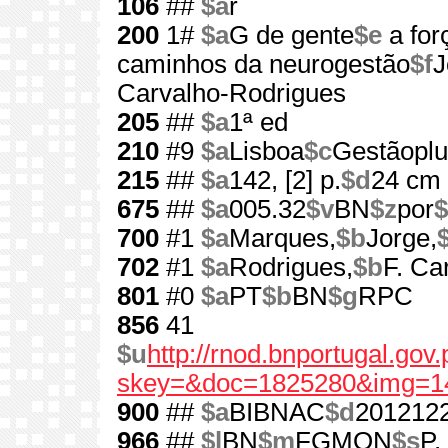
106
##
$a
r
200
1#
$a
G de gente
$e
a for
caminhos da neurogestão
$f
J
Carvalho-Rodrigues
205
##
$a
1ª ed
210
#9
$a
Lisboa
$c
Gestãoplu
215
##
$a
142, [2] p.
$d
24 cm
675
##
$a
005.32
$v
BN
$z
por
$
700
#1
$a
Marques,
$b
Jorge,
702
#1
$a
Rodrigues,
$b
F. Ca
801
#0
$a
PT
$b
BN
$g
RPC
856
41
$u
http://rnod.bnportugal.go
skey=&doc=1825280&img=1
900
##
$a
BIBNAC
$d
201212
966
##
$l
BN
$m
FGMON
$s
P.