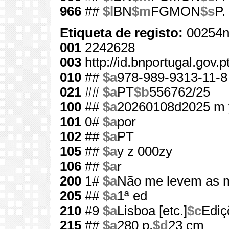
966
##
$l
BN
$m
FGMON
$s
P.
Etiqueta de registo:
00254n
001
2242628
003
http://id.bnportugal.gov.
010
##
$a
978-989-9313-11-8
021
##
$a
PT
$b
556762/25
100
##
$a
20260108d2025 m 
101
0#
$a
por
102
##
$a
PT
105
##
$a
y z 000zy
106
##
$a
r
200
1#
$a
Não me levem as 
205
##
$a
1ª ed
210
#9
$a
Lisboa [etc.]
$c
Ediç
215
##
$a
280 p.
$d
23 cm