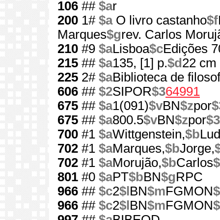
106
##
$a
r
200
1#
$a
O livro castanho
$f
Marques
$g
rev. Carlos Moruj
210
#9
$a
Lisboa
$c
Edições 7
215
##
$a
135, [1] p.
$d
22 cm
225
2#
$a
Biblioteca de filos
606
##
$2
SIPOR
$3
64991
675
##
$a
1(091)
$v
BN
$z
por
$
675
##
$a
800.5
$v
BN
$z
por
$3
700
#1
$a
Wittgenstein,
$b
Lud
702
#1
$a
Marques,
$b
Jorge,
702
#1
$a
Morujão,
$b
Carlos
$
801
#0
$a
PT
$b
BN
$g
RPC
966
##
$c
2
$l
BN
$m
FGMON
$
966
##
$c
2
$l
BN
$m
FGMON
$
997
##
$a
BIBEOD