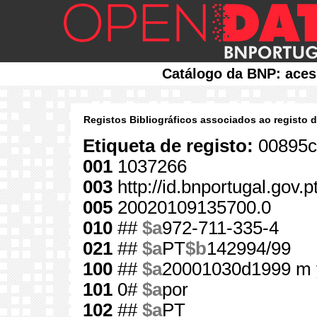
Catálogo da BNP: aces
Registos Bibliográficos associados ao registo 
Etiqueta de registo:
00895c
001
1037266
003
http://id.bnportugal.gov.
005
20020109135700.0
010
##
$a
972-711-335-4
021
##
$a
PT
$b
142994/99
100
##
$a
20001030d1999 m 
101
0#
$a
por
102
##
$a
PT