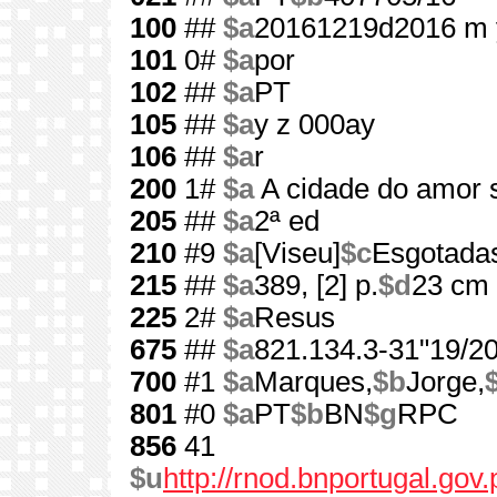
100
##
$a
20161219d2016 m 
101
0#
$a
por
102
##
$a
PT
105
##
$a
y z 000ay
106
##
$a
r
200
1#
$a
A cidade do amor 
205
##
$a
2ª ed
210
#9
$a
[Viseu]
$c
Esgotada
215
##
$a
389, [2] p.
$d
23 cm
225
2#
$a
Resus
675
##
$a
821.134.3-31"19/20
700
#1
$a
Marques,
$b
Jorge,
801
#0
$a
PT
$b
BN
$g
RPC
856
41
$u
http://rnod.bnportugal.go