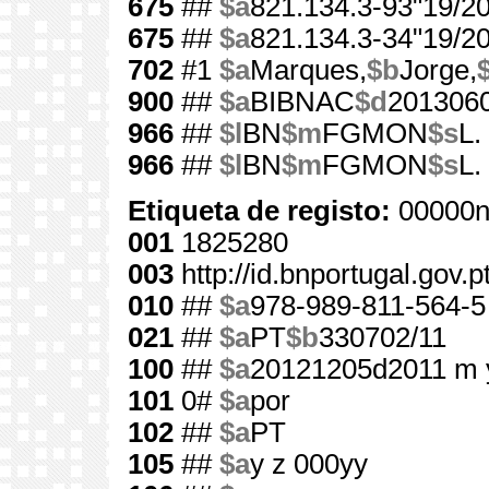
675
##
$a
821.134.3-93"19/20
675
##
$a
821.134.3-34"19/20
702
#1
$a
Marques,
$b
Jorge,
900
##
$a
BIBNAC
$d
201306
966
##
$l
BN
$m
FGMON
$s
L.
966
##
$l
BN
$m
FGMON
$s
L.
Etiqueta de registo:
00000n
001
1825280
003
http://id.bnportugal.gov.
010
##
$a
978-989-811-564-5
021
##
$a
PT
$b
330702/11
100
##
$a
20121205d2011 m 
101
0#
$a
por
102
##
$a
PT
105
##
$a
y z 000yy