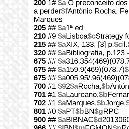
200
1#
$a
O preconceito dos
a perder
$f
António Rocha, F
Marques
205
##
$a
1ª ed
210
#9
$a
Lisboa
$c
Strategy 
215
##
$a
XIX, 133, [3] p.
$c
il.
320
##
$a
Bibliografia, p.123 
675
##
$a
316.354(469)(078.
675
##
$a
159.9(469)(078.7)
$
675
##
$a
005.95/.96(469)(07
700
#1
$9
2
$a
Rocha,
$b
Antón
701
#1
$a
Laureano,
$b
Ferna
702
#1
$a
Marques,
$b
Jorge,
801
#0
$a
PT
$b
BN
$g
RPC
900
##
$a
BIBNAC
$d
201306
966
##
$l
BN
$m
FGMON
$p
Ro