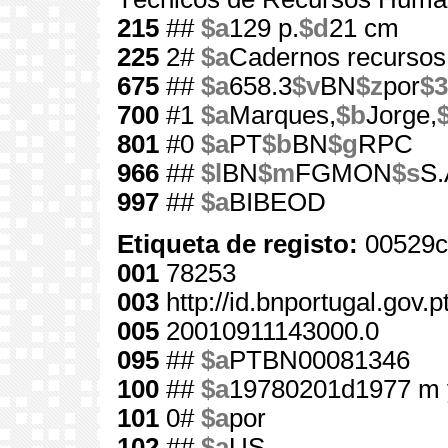
215
##
$a
129 p.
$d
21 cm
225
2#
$a
Cadernos recurso
675
##
$a
658.3
$v
BN
$z
por
$3
700
#1
$a
Marques,
$b
Jorge,
801
#0
$a
PT
$b
BN
$g
RPC
966
##
$l
BN
$m
FGMON
$s
S.
997
##
$a
BIBEOD
Etiqueta de registo:
00529c
001
78253
003
http://id.bnportugal.gov.
005
20010911143000.0
095
##
$a
PTBN00081346
100
##
$a
19780201d1977 m 
101
0#
$a
por
102
##
$a
US