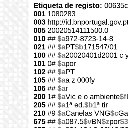
Etiqueta de registo:
00635c
001
1080283
003
http://id.bnportugal.gov.
005
20020514111500.0
010
##
$a
972-8723-14-8
021
##
$a
PT
$b
171547/01
100
##
$a
20020401d2001 c 
101
0#
$a
por
102
##
$a
PT
105
##
$a
a z 000fy
106
##
$a
r
200
1#
$a
Vic e o ambiente
$f
205
##
$a
1ª ed.
$b
1ª tir
210
#9
$a
Canelas VNG
$c
Gai
675
##
$a
087.5
$v
BN
$z
por
$3