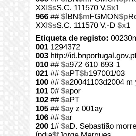
XXI
$s
S.C. 111570 V.
$x
1
966
##
$l
BN
$m
FGMON
$p
Ro
XXI
$s
S.C. 111570 V.-D
$x
1
Etiqueta de registo:
00230n
001
1294372
003
http://id.bnportugal.gov.
010
##
$a
972-610-693-1
021
##
$a
PT
$b
197001/03
100
##
$a
20041103d2004 m 
101
0#
$a
por
102
##
$a
PT
105
##
$a
y z 001ay
106
##
$a
r
200
1#
$a
D. Sebastião morr
índia
$f
Jorge Marques