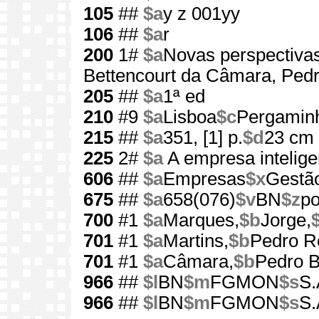
105
##
$a
y z 001yy
106
##
$a
r
200
1#
$a
Novas perspectiva
Bettencourt da Câmara, Pedr
205
##
$a
1ª ed
210
#9
$a
Lisboa
$c
Pergamin
215
##
$a
351, [1] p.
$d
23 cm
225
2#
$a
A empresa intelige
606
##
$a
Empresas
$x
Gestã
675
##
$a
658(076)
$v
BN
$z
po
700
#1
$a
Marques,
$b
Jorge,
701
#1
$a
Martins,
$b
Pedro R
701
#1
$a
Câmara,
$b
Pedro B
966
##
$l
BN
$m
FGMON
$s
S.
966
##
$l
BN
$m
FGMON
$s
S.