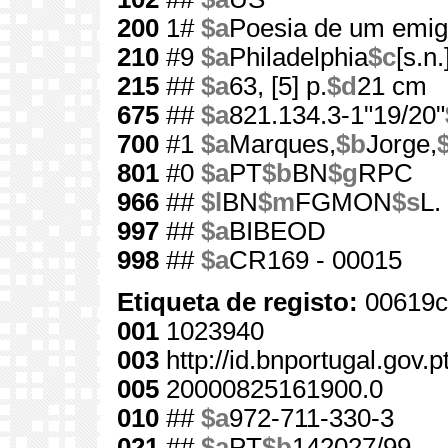
200
1#
$a
Poesia de um emig
210
#9
$a
Philadelphia
$c
[s.n.
215
##
$a
63, [5] p.
$d
21 cm
675
##
$a
821.134.3-1"19/20"
700
#1
$a
Marques,
$b
Jorge,
801
#0
$a
PT
$b
BN
$g
RPC
966
##
$l
BN
$m
FGMON
$s
L.
997
##
$a
BIBEOD
998
##
$a
CR169 - 00015
Etiqueta de registo:
00619c
001
1023940
003
http://id.bnportugal.gov.
005
20000825161900.0
010
##
$a
972-711-330-3
021
##
$a
PT
$b
142027/99