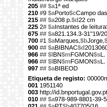
205
##
$a
1ª ed
210
#9
$a
Porto
$c
Campo das 
215
##
$a
208 p.
$d
22 cm
225
2#
$a
Instantes de leitura
675
##
$a
821.134.3-31"19/20
700
#1
$a
Marques,
$b
Jorge,
900
##
$a
BIBNAC
$d
201306
966
##
$l
BN
$m
FGMON
$s
L.
966
##
$l
BN
$m
FGMON
$s
L.
997
##
$a
BIBEOD
Etiqueta de registo:
00000n
001
1951140
003
http://id.bnportugal.gov.
010
##
$a
978-989-8801-39-5
021
##
$a
PT
$b
407705/16