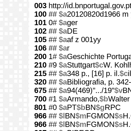
003
http://id.bnportugal.gov.
100
##
$a
20120820d1966 m 
101
0#
$a
ger
102
##
$a
DE
105
##
$a
af z 001yy
106
##
$a
r
200
1#
$a
Geschichte Portuga
210
#9
$a
Stuttgart
$c
W. Kohl
215
##
$a
348 p., [16] p. il.
$c
i
320
##
$a
Bibliografia, p. 342
675
##
$a
94(469)".../19"
$v
B
700
#1
$a
Armando,
$b
Walter
801
#0
$a
PT
$b
BN
$g
RPC
966
##
$l
BN
$m
FGMON
$s
H.
966
##
$l
BN
$m
FGMON
$s
H.