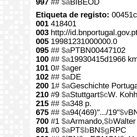
997
##
$a
BIBEOD
Etiqueta de registo:
00451c
001
418401
003
http://id.bnportugal.gov.
005
19981231000000.0
095
##
$a
PTBN00447102
100
##
$a
19930415d1966 km
101
0#
$a
ger
102
##
$a
DE
200
1#
$a
Geschichte Portuga
210
#9
$a
Stuttgart
$c
W. Kohh
215
##
$a
348 p.
675
##
$a
94(469)".../19"
$v
B
700
#1
$a
Armando,
$b
Walter
801
#0
$a
PT
$b
BN
$g
RPC