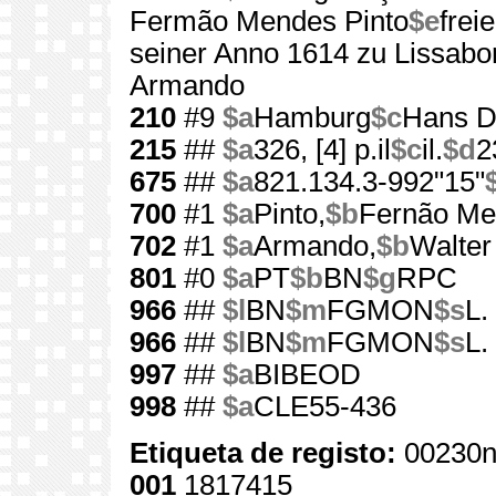
Fermão Mendes Pinto
$e
frei
seiner Anno 1614 zu Lissabo
Armando
210
#9
$a
Hamburg
$c
Hans D
215
##
$a
326, [4] p.il
$c
il.
$d
2
675
##
$a
821.134.3-992"15"
700
#1
$a
Pinto,
$b
Fernão Me
702
#1
$a
Armando,
$b
Walter
801
#0
$a
PT
$b
BN
$g
RPC
966
##
$l
BN
$m
FGMON
$s
L.
966
##
$l
BN
$m
FGMON
$s
L.
997
##
$a
BIBEOD
998
##
$a
CLE55-436
Etiqueta de registo:
00230n
001
1817415