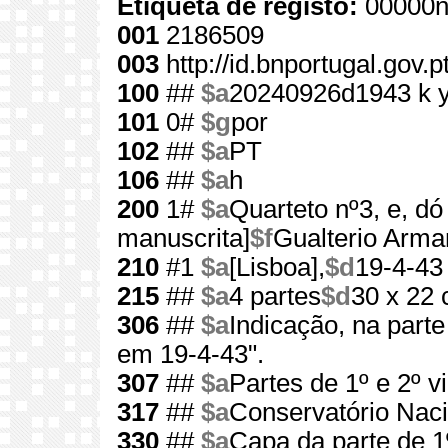
Etiqueta de registo:
00000n
001
2186509
003
http://id.bnportugal.gov.
100
##
$a
20240926d1943 k 
101
0#
$g
por
102
##
$a
PT
106
##
$a
h
200
1#
$a
Quarteto nº3, e, dó
manuscrita]
$f
Gualterio Arm
210
#1
$a
[Lisboa],
$d
19-4-43
215
##
$a
4 partes
$d
30 x 22
306
##
$a
Indicação, na parte
em 19-4-43".
307
##
$a
Partes de 1º e 2º vi
317
##
$a
Conservatório Naci
330
##
$a
Capa da parte de 1º