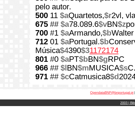
pelo autor.
500
11
$a
Quartetos,
$r
2vl, vla
675
##
$a
78.089.6
$v
BN
$z
po
700
#1
$a
Armando,
$b
Walter
712
01
$a
Portugal.
$b
Conserv
Música
$4
390
$3
1172174
801
#0
$a
PT
$b
BN
$g
RPC
966
##
$l
BN
$m
MUSICA
$s
C
971
##
$c
Catmusica8
$d
202
OpendataBNP@bnportugal.pt
2003 | Bib