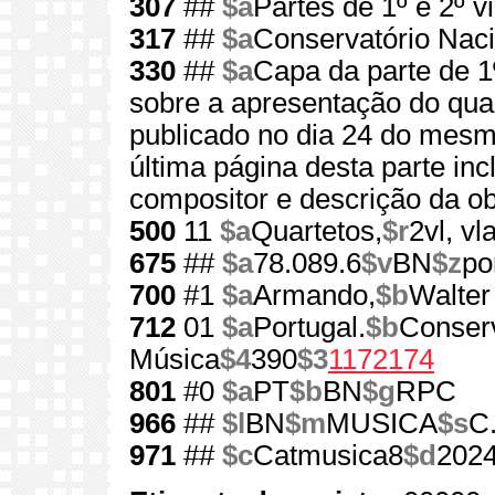
307
##
$a
Partes de 1º e 2º vi
317
##
$a
Conservatório Naci
330
##
$a
Capa da parte de 1º
sobre a apresentação do qua
publicado no dia 24 do mesm
última página desta parte in
compositor e descrição da ob
500
11
$a
Quartetos,
$r
2vl, vla
675
##
$a
78.089.6
$v
BN
$z
po
700
#1
$a
Armando,
$b
Walter
712
01
$a
Portugal.
$b
Conserv
Música
$4
390
$3
1172174
801
#0
$a
PT
$b
BN
$g
RPC
966
##
$l
BN
$m
MUSICA
$s
C
971
##
$c
Catmusica8
$d
202