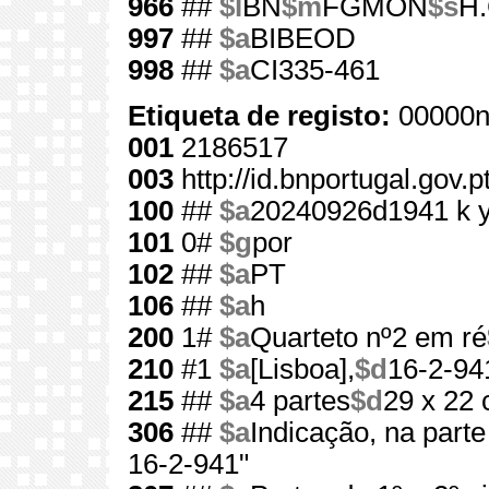
966
##
$l
BN
$m
FGMON
$s
H.
997
##
$a
BIBEOD
998
##
$a
CI335-461
Etiqueta de registo:
00000n
001
2186517
003
http://id.bnportugal.gov.
100
##
$a
20240926d1941 k 
101
0#
$g
por
102
##
$a
PT
106
##
$a
h
200
1#
$a
Quarteto nº2 em ré
210
#1
$a
[Lisboa],
$d
16-2-94
215
##
$a
4 partes
$d
29 x 22
306
##
$a
Indicação, na parte
16-2-941"