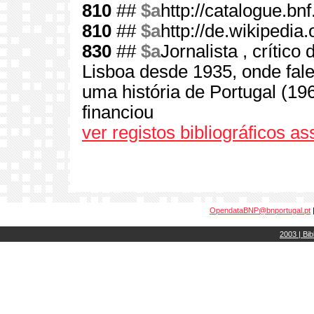
810
##
$a
http://catalogue.bnf.
810
##
$a
http://de.wikipedi
830
##
$a
Jornalista , crític
Lisboa desde 1935, onde fale
uma história de Portugal (1
financiou
ver registos bibliográficos a
OpendataBNP@bnportugal.pt
2003 | Bib