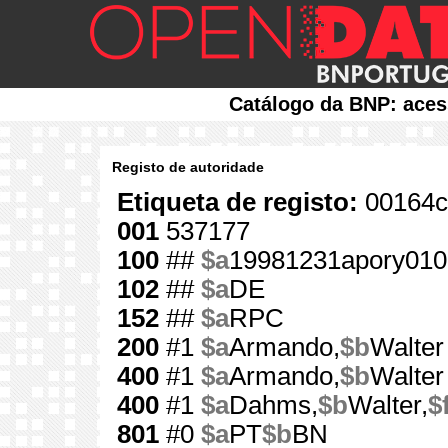
Catálogo da BNP: aces
Registo de autoridade
Etiqueta de registo:
00164c
001
537177
100
##
$a
19981231apory010
102
##
$a
DE
152
##
$a
RPC
200
#1
$a
Armando,
$b
Walter
400
#1
$a
Armando,
$b
Walter
400
#1
$a
Dahms,
$b
Walter,
$
801
#0
$a
PT
$b
BN