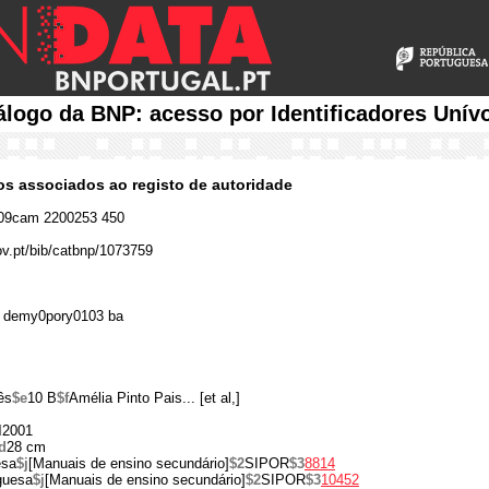
álogo da BNP: acesso por Identificadores Unív
cos associados ao registo de autoridade
09cam 2200253 450
gov.pt/bib/catbnp/1073759
 demy0pory0103 ba
ês
$e
10 B
$f
Amélia Pinto Pais... [et al,]
d
2001
d
28 cm
esa
$j
[Manuais de ensino secundário]
$2
SIPOR
$3
8814
uguesa
$j
[Manuais de ensino secundário]
$2
SIPOR
$3
10452