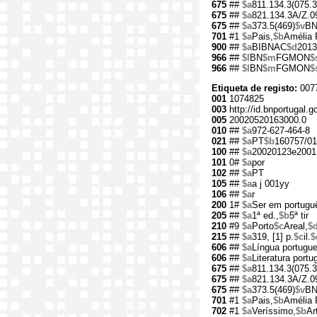
675
##
$a
811.134.3(075.3
675
##
$a
821.134.3A/Z.0
675
##
$a
373.5(469)
$v
B
701
#1
$a
Pais,
$b
Amélia 
900
##
$a
BIBNAC
$d
2013
966
##
$l
BN
$m
FGMON
$
966
##
$l
BN
$m
FGMON
$
Etiqueta de registo:
007
001
1074825
003
http://id.bnportugal.
005
20020520163000.0
010
##
$a
972-627-464-8
021
##
$a
PT
$b
160757/01
100
##
$a
20020123e2001
101
0#
$a
por
102
##
$a
PT
105
##
$a
a j 001yy
106
##
$a
r
200
1#
$a
Ser em portugu
205
##
$a
1ª ed.,
$b
5ª tir
210
#9
$a
Porto
$c
Areal,
$
215
##
$a
319, [1] p.
$c
il.
$
606
##
$a
Língua portugu
606
##
$a
Literatura port
675
##
$a
811.134.3(075.3
675
##
$a
821.134.3A/Z.0
675
##
$a
373.5(469)
$v
B
701
#1
$a
Pais,
$b
Amélia 
702
#1
$a
Veríssimo,
$b
Ar