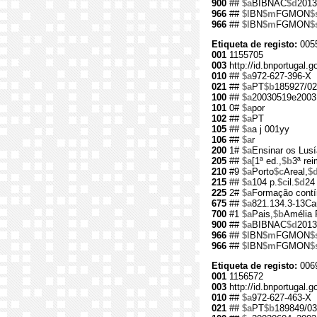
900
##
$a
BIBNAC
$d
2013
966
##
$l
BN
$m
FGMON
$
966
##
$l
BN
$m
FGMON
$
Etiqueta de registo:
005
001
1155705
003
http://id.bnportugal.g
010
##
$a
972-627-396-X
021
##
$a
PT
$b
185927/02
100
##
$a
20030519e2003
101
0#
$a
por
102
##
$a
PT
105
##
$a
a j 001yy
106
##
$a
r
200
1#
$a
Ensinar os Lus
205
##
$a
[1ª ed.,
$b
3ª rei
210
#9
$a
Porto
$c
Areal,
$
215
##
$a
104 p.
$c
il.
$d
24
225
2#
$a
Formação cont
675
##
$a
821.134.3-13Ca
700
#1
$a
Pais,
$b
Amélia 
900
##
$a
BIBNAC
$d
2013
966
##
$l
BN
$m
FGMON
$
966
##
$l
BN
$m
FGMON
$
Etiqueta de registo:
006
001
1156572
003
http://id.bnportugal.g
010
##
$a
972-627-463-X
021
##
$a
PT
$b
189849/03