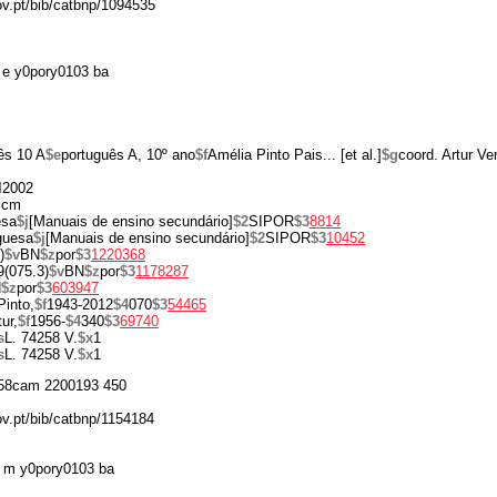
gov.pt/bib/catbnp/1094535
e y0pory0103 ba
ês 10 A
$e
português A, 10º ano
$f
Amélia Pinto Pais... [et al.]
$g
coord. Artur Ve
d
2002
 cm
esa
$j
[Manuais de ensino secundário]
$2
SIPOR
$3
8814
uguesa
$j
[Manuais de ensino secundário]
$2
SIPOR
$3
10452
)
$v
BN
$z
por
$3
1220368
9(075.3)
$v
BN
$z
por
$3
1178287
N
$z
por
$3
603947
Pinto,
$f
1943-2012
$4
070
$3
54465
tur,
$f
1956-
$4
340
$3
69740
s
L. 74258 V.
$x
1
s
L. 74258 V.
$x
1
58cam 2200193 450
ov.pt/bib/catbnp/1154184
 m y0pory0103 ba