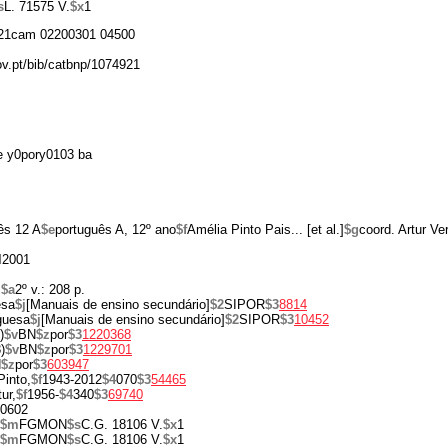
s
L. 71575 V.
$x
1
21cam 02200301 04500
gov.pt/bib/catbnp/1074921
 y0pory0103 ba
ês 12 A
$e
português A, 12º ano
$f
Amélia Pinto Pais... [et al.]
$g
coord. Artur Ve
d
2001
.
$a
2º v.: 208 p.
esa
$j
[Manuais de ensino secundário]
$2
SIPOR
$3
8814
uguesa
$j
[Manuais de ensino secundário]
$2
SIPOR
$3
10452
)
$v
BN
$z
por
$3
1220368
)
$v
BN
$z
por
$3
1229701
N
$z
por
$3
603947
Pinto,
$f
1943-2012
$4
070
$3
54465
tur,
$f
1956-
$4
340
$3
69740
0602
$m
FGMON
$s
C.G. 18106 V.
$x
1
$m
FGMON
$s
C.G. 18106 V.
$x
1