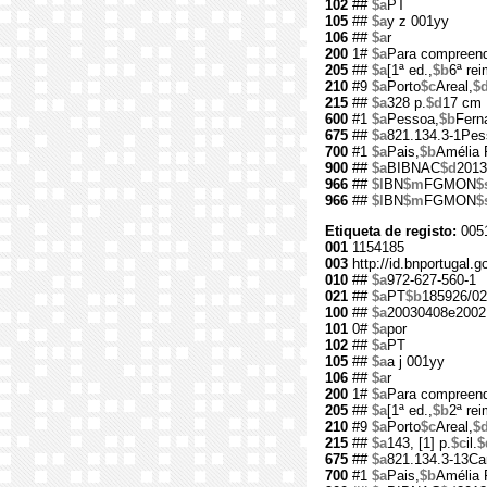
102
##
$a
PT
105
##
$a
y z 001yy
106
##
$a
r
200
1#
$a
Para compreend
205
##
$a
[1ª ed.,
$b
6ª rei
210
#9
$a
Porto
$c
Areal,
$
215
##
$a
328 p.
$d
17 cm
600
#1
$a
Pessoa,
$b
Fern
675
##
$a
821.134.3-1Pes
700
#1
$a
Pais,
$b
Amélia 
900
##
$a
BIBNAC
$d
2013
966
##
$l
BN
$m
FGMON
$
966
##
$l
BN
$m
FGMON
$
Etiqueta de registo:
005
001
1154185
003
http://id.bnportugal.g
010
##
$a
972-627-560-1
021
##
$a
PT
$b
185926/02
100
##
$a
20030408e2002
101
0#
$a
por
102
##
$a
PT
105
##
$a
a j 001yy
106
##
$a
r
200
1#
$a
Para compreend
205
##
$a
[1ª ed.,
$b
2ª rei
210
#9
$a
Porto
$c
Areal,
$
215
##
$a
143, [1] p.
$c
il.
$
675
##
$a
821.134.3-13Ca
700
#1
$a
Pais,
$b
Amélia 