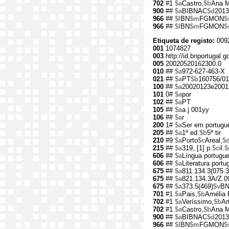
702
#1
$a
Castro,
$b
Ana M
900
##
$a
BIBNAC
$d
2013
966
##
$l
BN
$m
FGMON
$
966
##
$l
BN
$m
FGMON
$
Etiqueta de registo:
009
001
1074827
003
http://id.bnportugal.
005
20020520162300.0
010
##
$a
972-627-463-X
021
##
$a
PT
$b
160756/01
100
##
$a
20020123e2001
101
0#
$a
por
102
##
$a
PT
105
##
$a
a j 001yy
106
##
$a
r
200
1#
$a
Ser em portugu
205
##
$a
1ª ed.
$b
5ª tir
210
#9
$a
Porto
$c
Areal,
$
215
##
$a
319, [1] p.
$c
il.
$
606
##
$a
Língua portugu
606
##
$a
Literatura port
675
##
$a
811.134.3(075.3
675
##
$a
821.134.3A/Z.0
675
##
$a
373.5(469)
$v
B
701
#1
$a
Pais,
$b
Amélia 
702
#1
$a
Veríssimo,
$b
Ar
702
#1
$a
Castro,
$b
Ana M
900
##
$a
BIBNAC
$d
2013
966
##
$l
BN
$m
FGMON
$