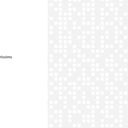
eríssimo