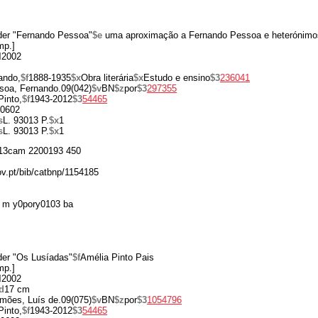
er "Fernando Pessoa"
$e
uma aproximação a Fernando Pessoa e heterónimo
mp.]
d
2002
ando,
$f
1888-1935
$x
Obra literária
$x
Estudo e ensino
$3
236041
soa, Fernando.09(042)
$v
BN
$z
por
$3
297355
Pinto,
$f
1943-2012
$3
54465
0602
s
L. 93013 P.
$x
1
s
L. 93013 P.
$x
1
13cam 2200193 450
ov.pt/bib/catbnp/1154185
 m y0pory0103 ba
er "Os Lusíadas"
$f
Amélia Pinto Pais
mp.]
d
2002
d
17 cm
mões, Luís de.09(075)
$v
BN
$z
por
$3
1054796
Pinto,
$f
1943-2012
$3
54465