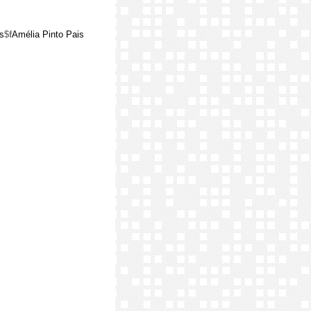
s
$f
Amélia Pinto Pais