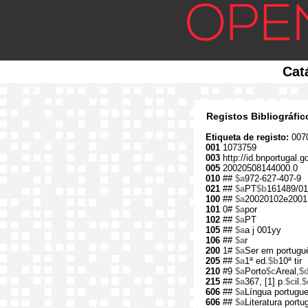
Cat
Registos Bibliográfi
Etiqueta de registo:
007
001
1073759
003
http://id.bnportugal.
005
20020508144000.0
010
##
$a
972-627-407-9
021
##
$a
PT
$b
161489/01
100
##
$a
20020102e2001
101
0#
$a
por
102
##
$a
PT
105
##
$a
a j 001yy
106
##
$a
r
200
1#
$a
Ser em portugu
205
##
$a
1ª ed.
$b
10ª tir
210
#9
$a
Porto
$c
Areal,
$
215
##
$a
367, [1] p.
$c
il.
$
606
##
$a
Língua portugu
606
##
$a
Literatura port