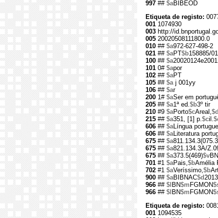
997
##
$a
BIBEOD
Etiqueta de registo:
007
001
1074930
003
http://id.bnportugal.
005
20020508111800.0
010
##
$a
972-627-498-2
021
##
$a
PT
$b
158885/01
100
##
$a
20020124e2001
101
0#
$a
por
102
##
$a
PT
105
##
$a
j 001yy
106
##
$a
r
200
1#
$a
Ser em portugu
205
##
$a
1ª ed.
$b
3º tir
210
#9
$a
Porto
$c
Areal,
$
215
##
$a
351, [1] p.
$c
il.
$
606
##
$a
Língua portugu
606
##
$a
Literatura port
675
##
$a
811.134.3(075.3
675
##
$a
821.134.3A/Z.0
675
##
$a
373.5(469)
$v
B
701
#1
$a
Pais,
$b
Amélia 
702
#1
$a
Veríssimo,
$b
Ar
900
##
$a
BIBNAC
$d
2013
966
##
$l
BN
$m
FGMON
$
966
##
$l
BN
$m
FGMON
$
Etiqueta de registo:
008
001
1094535