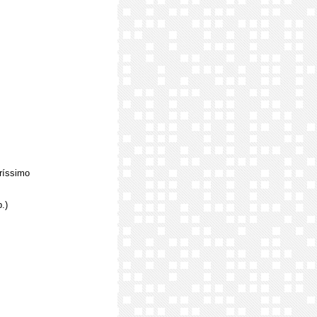
eríssimo
.)