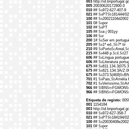
003
http://id.bnportugal.
005
20030620172800.0
010
##
$a
972-627-407-9
021
##
$a
PT
$b
181444/02
100
##
$a
20021104d2002 
101
0#
$a
por
102
##
$a
PT
105
##
$a
a j 001yy
106
##
$a
r
200
1#
$a
Ser em portugu
205
##
$a
1ª ed.,
$b
7ª tir
210
#9
$a
Porto
$c
Areal,
$
215
##
$a
448 p.
$c
il.
$d
27
606
##
$a
Língua portugu
606
##
$a
Literatura port
675
##
$a
811.134.3(075.3
675
##
$a
821.134.3A/Z.0
675
##
$a
373.5(469)
$v
B
701
#1
$a
Pais,
$b
Amélia 
702
#1
$a
Veríssimo,
$b
Ar
966
##
$l
BN
$m
FGMON
$
966
##
$l
BN
$m
FGMON
$
Etiqueta de registo:
005
001
1154184
003
http://id.bnportugal.g
010
##
$a
972-627-358-7
021
##
$a
PT
$b
184194/02
100
##
$a
20030408e2002
101
0#
$a
por