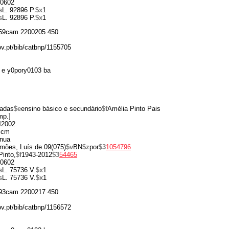
0602
s
L. 92896 P.
$x
1
s
L. 92896 P.
$x
1
59cam 2200205 450
ov.pt/bib/catbnp/1155705
 e y0pory0103 ba
íadas
$e
ensino básico e secundário
$f
Amélia Pinto Pais
mp.]
d
2002
 cm
ínua
mões, Luís de.09(075)
$v
BN
$z
por
$3
1054796
Pinto,
$f
1943-2012
$3
54465
0602
s
L. 75736 V.
$x
1
s
L. 75736 V.
$x
1
93cam 2200217 450
ov.pt/bib/catbnp/1156572