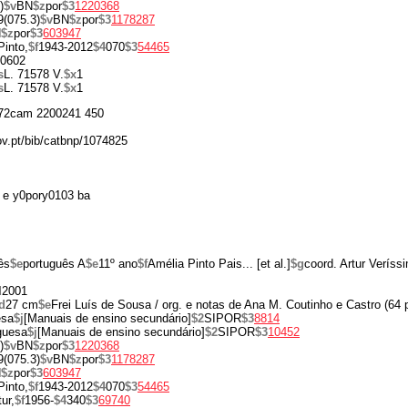
)
$v
BN
$z
por
$3
1220368
9(075.3)
$v
BN
$z
por
$3
1178287
N
$z
por
$3
603947
Pinto,
$f
1943-2012
$4
070
$3
54465
0602
s
L. 71578 V.
$x
1
s
L. 71578 V.
$x
1
72cam 2200241 450
gov.pt/bib/catbnp/1074825
 e y0pory0103 ba
ês
$e
português A
$e
11º ano
$f
Amélia Pinto Pais... [et al.]
$g
coord. Artur Veríss
d
2001
d
27 cm
$e
Frei Luís de Sousa / org. e notas de Ana M. Coutinho e Castro (64 p
esa
$j
[Manuais de ensino secundário]
$2
SIPOR
$3
8814
uguesa
$j
[Manuais de ensino secundário]
$2
SIPOR
$3
10452
)
$v
BN
$z
por
$3
1220368
9(075.3)
$v
BN
$z
por
$3
1178287
N
$z
por
$3
603947
Pinto,
$f
1943-2012
$4
070
$3
54465
tur,
$f
1956-
$4
340
$3
69740