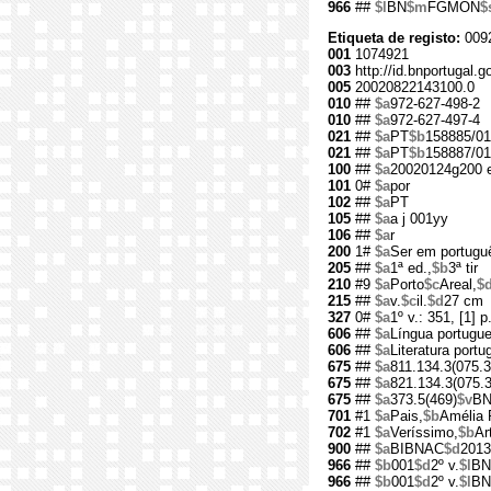
966
##
$l
BN
$m
FGMON
$
Etiqueta de registo:
009
001
1074921
003
http://id.bnportugal.
005
20020822143100.0
010
##
$a
972-627-498-2
010
##
$a
972-627-497-4
021
##
$a
PT
$b
158885/01
021
##
$a
PT
$b
158887/01
100
##
$a
20020124g200 e
101
0#
$a
por
102
##
$a
PT
105
##
$a
a j 001yy
106
##
$a
r
200
1#
$a
Ser em portugu
205
##
$a
1ª ed.,
$b
3ª tir
210
#9
$a
Porto
$c
Areal,
$
215
##
$a
v.
$c
il.
$d
27 cm
327
0#
$a
1º v.: 351, [1] p
606
##
$a
Língua portugu
606
##
$a
Literatura port
675
##
$a
811.134.3(075.3
675
##
$a
821.134.3(075.3
675
##
$a
373.5(469)
$v
B
701
#1
$a
Pais,
$b
Amélia 
702
#1
$a
Veríssimo,
$b
Ar
900
##
$a
BIBNAC
$d
2013
966
##
$b
001
$d
2º v.
$l
BN
966
##
$b
001
$d
2º v.
$l
BN