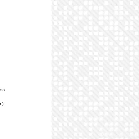
imo
.)