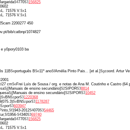
argarida
$4
770
$3
156825
0602
s
L. 71576 V.
$x
1
s
L. 71576 V.
$x
1
25cam 2200277 450
gov.pt/bib/catbnp/1074827
 e y0pory0103 ba
ês 11B
$e
português B
$e
11º ano
$f
Amélia Pinto Pais... [et al.]
$g
coord. Artur V
d
2001
d
27 cm
$e
Frei Luís de Sousa / org. e notas de Ana M. Coutinho e Castro (64 p
esa
$j
[Manuais de ensino secundário]
$2
SIPOR
$3
8814
uguesa
$j
[Manuais de ensino secundário]
$2
SIPOR
$3
10452
)
$v
BN
$z
por
$3
1220368
9(075.3)
$v
BN
$z
por
$3
1178287
N
$z
por
$3
603947
Pinto,
$f
1943-2012
$4
070
$3
54465
tur,
$f
1956-
$4
340
$3
69740
argarida
$4
770
$3
156825
0602
s
L. 71575 V.
$x
1