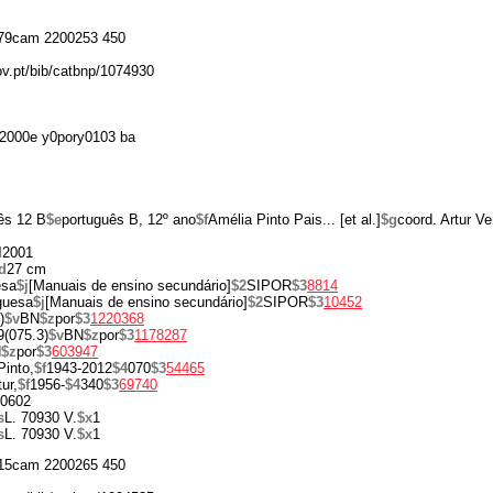
79cam 2200253 450
gov.pt/bib/catbnp/1074930
2000e y0pory0103 ba
ês 12 B
$e
português B, 12º ano
$f
Amélia Pinto Pais... [et al.]
$g
coord. Artur V
d
2001
d
27 cm
esa
$j
[Manuais de ensino secundário]
$2
SIPOR
$3
8814
uguesa
$j
[Manuais de ensino secundário]
$2
SIPOR
$3
10452
)
$v
BN
$z
por
$3
1220368
9(075.3)
$v
BN
$z
por
$3
1178287
N
$z
por
$3
603947
Pinto,
$f
1943-2012
$4
070
$3
54465
tur,
$f
1956-
$4
340
$3
69740
0602
s
L. 70930 V.
$x
1
s
L. 70930 V.
$x
1
15cam 2200265 450