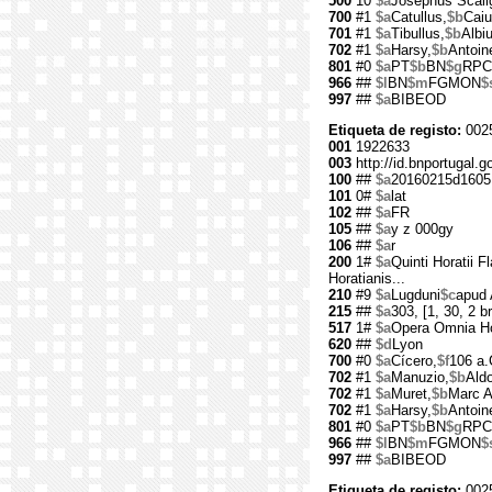
500
10
$a
Josephus Scalige
700
#1
$a
Catullus,
$b
Caiu
701
#1
$a
Tibullus,
$b
Albi
702
#1
$a
Harsy,
$b
Antoin
801
#0
$a
PT
$b
BN
$g
RPC
966
##
$l
BN
$m
FGMON
$
997
##
$a
BIBEOD
Etiqueta de registo:
002
001
1922633
003
http://id.bnportugal.
100
##
$a
20160215d1605
101
0#
$a
lat
102
##
$a
FR
105
##
$a
y z 000gy
106
##
$a
r
200
1#
$a
Quinti Horatii 
Horatianis...
210
#9
$a
Lugduni
$c
apud 
215
##
$a
303, [1, 30, 2 br
517
1#
$a
Opera Omnia Ho
620
##
$d
Lyon
700
#0
$a
Cícero,
$f
106 a.
702
#1
$a
Manuzio,
$b
Aldo
702
#1
$a
Muret,
$b
Marc A
702
#1
$a
Harsy,
$b
Antoin
801
#0
$a
PT
$b
BN
$g
RPC
966
##
$l
BN
$m
FGMON
$
997
##
$a
BIBEOD
Etiqueta de registo:
002