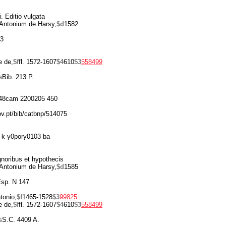
. Editio vulgata
Antonium de Harsy,
$d
1582
63
e de,
$f
fl. 1572-1607
$4
610
$3
558499
s
Bib. 213 P.
48cam 2200205 450
ov.pt/bib/catbnp/514075
 k y0pory0103 ba
gnoribus et hypothecis
Antonium de Harsy,
$d
1585
 Esp. N 147
tonio,
$f
1465-1528
$3
99825
e de,
$f
fl. 1572-1607
$4
610
$3
558499
s
S.C. 4409 A.