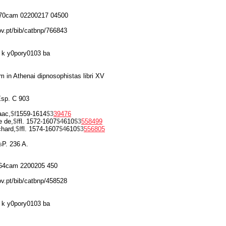
70cam 02200217 04500
ov.pt/bib/catbnp/766843
 k y0pory0103 ba
 in Athenai dipnosophistas libri XV
 Esp. C 903
aac,
$f
1559-1614
$3
39476
e de,
$f
fl. 1572-1607
$4
610
$3
558499
hard,
$f
fl. 1574-1607
$4
610
$3
556805
s
P. 236 A.
64cam 2200205 450
ov.pt/bib/catbnp/458528
 k y0pory0103 ba