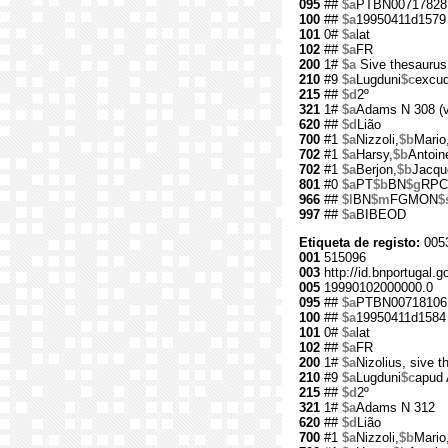
095
##
$a
PTBN00717828
100
##
$a
19950411d1579 
101
0#
$a
lat
102
##
$a
FR
200
1#
$a
Sive thesaurus
210
#9
$a
Lugduni
$c
excud
215
##
$d
2º
321
1#
$a
Adams N 308 (v
620
##
$d
Lião
700
#1
$a
Nizzoli,
$b
Mario
702
#1
$a
Harsy,
$b
Antoin
702
#1
$a
Berjon,
$b
Jacqu
801
#0
$a
PT
$b
BN
$g
RPC
966
##
$l
BN
$m
FGMON
$
997
##
$a
BIBEOD
Etiqueta de registo:
005
001
515096
003
http://id.bnportugal.g
005
19990102000000.0
095
##
$a
PTBN00718106
100
##
$a
19950411d1584 
101
0#
$a
lat
102
##
$a
FR
200
1#
$a
Nizolius, sive t
210
#9
$a
Lugduni
$c
apud 
215
##
$d
2º
321
1#
$a
Adams N 312
620
##
$d
Lião
700
#1
$a
Nizzoli,
$b
Mario