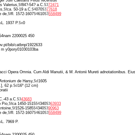
r Julii Caesaris Filius recensuit
s Valerius,
$f
84?-54? a.C.
$3
72471
us,
$f
ca. 50-19 a.C.
$4
070
$3
77618
e de,
$f
fl. 1572-1607
$4
610
$3
558499
s
L. 1937 P.
$x
0
54nam 2200025 450
gov.pt/bib/catbnp/1922633
 m y0pory01030103ba
Flacci Opera Omnia. Cum Aldi Manutii, & M. Antonii Mureti adnotationibus. Ei
Antonium de Harsy,
$d
1605
.], 62 p.
$d
16º (12 cm)
ratii
C.-43 a.C.
$3
43683
 Pio,
$f
ca 1450-1515
$4
340
$3
63933
ntoine,
$f
1526-1585
$4
340
$3
90963
e de,
$f
fl. 1572-1607
$4
610
$3
558499
s
L. 7969 P.
54nam 2200025 450