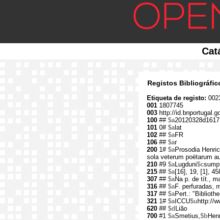
Cat
Registos Bibliográfi
Etiqueta de registo:
002
001
1807745
003
http://id.bnportugal.
100
##
$a
20120328d1617
101
0#
$a
lat
102
##
$a
FR
106
##
$a
r
200
1#
$a
Prosodia Henric
sola veterum poëtarum au
210
#9
$a
Lugduni
$c
sumpt
215
##
$a
[16], 19, [1], 45
307
##
$a
Na p. de tít., 
316
##
$a
F. perfuradas, 
317
##
$a
Pert.: "Biblioth
321
1#
$a
ICCU
$u
http://
620
##
$d
Lião
700
#1
$a
Smetius,
$b
Henr