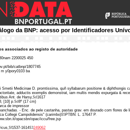
álogo da BNP: acesso por Identificadores Unív
cos associados ao registo de autoridade
30nam 2200025 450
gov.pt/bib/catbnp/1807745
 m y0pory0103 ba
i Smetii Medicinae D. promtissima, quñ syllabarum positione & diphthongis c
ctoritate, adductis exemplis demonstrat, iam multis mendis expurgata & rece
ibus Ant. de Harsy,
$d
1617
8, [10] p.
$d
8º (17 cm)
marca de impressor
manchadas. - Enc. de pele castanha, pastas grav. em dourado com flores de l
eca Collegii Campolidensis" (carimbo)
$5
PTBN: L. 17647 P.
www.sbn.it/opacsbn/opac/iccu/free.jsp
icus,
$f
1537-1614
$3
249062