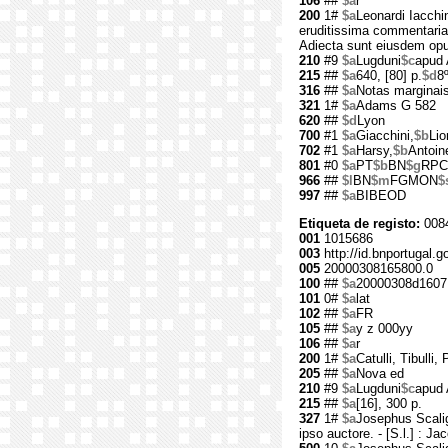
106
##
$a
r
200
1#
$a
Leonardi Iacchi
eruditissima commentaria.
Adiecta sunt eiusdem opu
210
#9
$a
Lugduni
$c
apud 
215
##
$a
640, [80] p.
$d
8
316
##
$a
Notas marginai
321
1#
$a
Adams G 582
620
##
$d
Lyon
700
#1
$a
Giacchini,
$b
Lio
702
#1
$a
Harsy,
$b
Antoin
801
#0
$a
PT
$b
BN
$g
RPC
966
##
$l
BN
$m
FGMON
$
997
##
$a
BIBEOD
Etiqueta de registo:
008
001
1015686
003
http://id.bnportugal.
005
20000308165800.0
100
##
$a
20000308d1607
101
0#
$a
lat
102
##
$a
FR
105
##
$a
y z 000yy
106
##
$a
r
200
1#
$a
Catulli, Tibulli, 
205
##
$a
Nova ed
210
#9
$a
Lugduni
$c
apud 
215
##
$a
[16], 300 p.
327
1#
$a
Josephus Scalig
ipso auctore. - [S.l.] : Ja