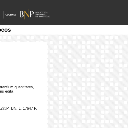
ocos
arentium quantitates,
ns edita
iz
$5
PTBN: L. 17647 P.