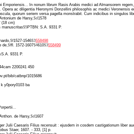
ni Emporiensis... In nonum librum Rasis Arabis medici ad Almansorem regem
 Opera ac diligentia Hieronymi Donzellini philosophis ac medici Veronensis e
scula, quorum seriem versa pagella monstrabit. Cum indicibus in singulos lib
Antonium de Harsy,
$d
1578
º (18 cm)
s manuscritas
$5
PTBN: S.A. 9331 P.
nardo,
$f
1527-1546
$3
558498
e de,
$f
fl. 1572-1607
$4
610
$3
558499
s
S.A. 9331 P.
44cam 2200241 450
gov.pt/bib/catbnp/1015686
 k y0pory0103 ba
Porpertii...
Anthon. de Harsy,
$d
1607
er Julii Caesaris Filius recensuit : ejusdem in cosdem castigationum liber au
cobus Staer, 1607. - 333, [1] p.