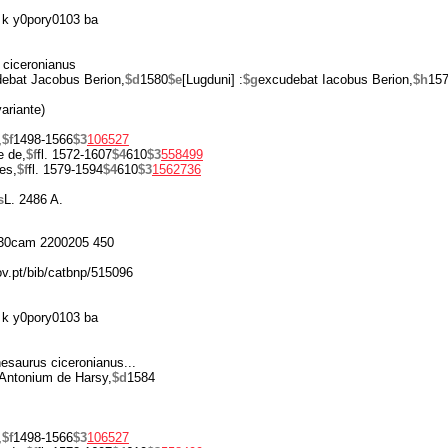
k y0pory0103 ba
 ciceronianus
ebat Jacobus Berion,
$d
1580
$e
[Lugduni] :
$g
excudebat Iacobus Berion,
$h
157
ariante)
,
$f
1498-1566
$3
106527
e de,
$f
fl. 1572-1607
$4
610
$3
558499
es,
$f
fl. 1579-1594
$4
610
$3
1562736
s
L. 2486 A.
30cam 2200205 450
ov.pt/bib/catbnp/515096
k y0pory0103 ba
hesaurus ciceronianus...
Antonium de Harsy,
$d
1584
,
$f
1498-1566
$3
106527