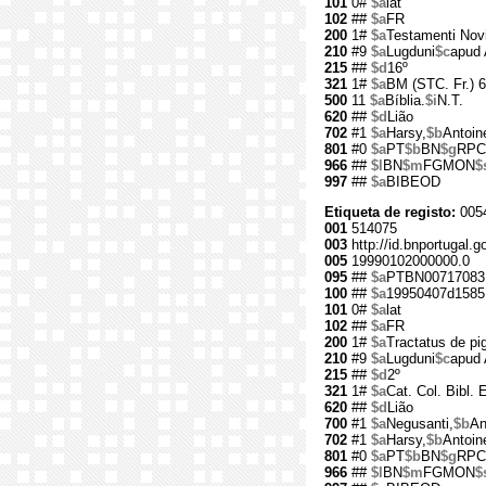
101
0#
$a
lat
102
##
$a
FR
200
1#
$a
Testamenti Novi
210
#9
$a
Lugduni
$c
apud 
215
##
$d
16º
321
1#
$a
BM (STC. Fr.) 
500
11
$a
Bíblia.
$i
N.T.
620
##
$d
Lião
702
#1
$a
Harsy,
$b
Antoin
801
#0
$a
PT
$b
BN
$g
RPC
966
##
$l
BN
$m
FGMON
$
997
##
$a
BIBEOD
Etiqueta de registo:
005
001
514075
003
http://id.bnportugal.g
005
19990102000000.0
095
##
$a
PTBN00717083
100
##
$a
19950407d1585
101
0#
$a
lat
102
##
$a
FR
200
1#
$a
Tractatus de pi
210
#9
$a
Lugduni
$c
apud 
215
##
$d
2º
321
1#
$a
Cat. Col. Bibl.
620
##
$d
Lião
700
#1
$a
Negusanti,
$b
An
702
#1
$a
Harsy,
$b
Antoin
801
#0
$a
PT
$b
BN
$g
RPC
966
##
$l
BN
$m
FGMON
$