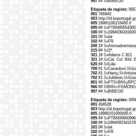
997
##
$a
BIBEOD
Etiqueta de registo:
005
001
766843
003
http://id.bnportugal.g
005
19991106133400.0
095
##
$a
PTBN00554305
100
##
$a
19940302d1600
101
0#
$a
lat
102
##
$a
FR
200
1#
$a
Animadversiorum
215
##
$d
2º
321
1#
$a
Adams C 821
321
1#
$a
Cat. Col. Bibl.
620
##
$d
Lião
700
#1
$a
Casaubon,
$b
Is
702
#1
$a
Harsy,
$b
Antoin
702
#1
$a
Julliéron,
$b
Guic
801
#0
$a
PT
$b
BN
$g
RPC
966
##
$l
BN
$m
FGMON
$
997
##
$a
BIBEOD
Etiqueta de registo:
005
001
458528
003
http://id.bnportugal.g
005
19990101000000.0
095
##
$a
PTBN00660996
100
##
$a
19940923d1578
101
0#
$a
lat
102
##
$a
FR