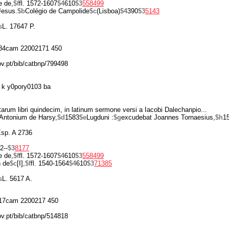
e de,
$f
fl. 1572-1607
$4
610
$3
558499
Jesus.
$b
Colégio de Campolide
$c
(Lisboa)
$4
390
$3
5143
s
L. 17647 P.
84cam 22002171 450
ov.pt/bib/catbnp/799498
 k y0pory0103 ba
tarum libri quindecim, in latinum sermone versi a Iacobi Dalechanpio...
Antonium de Harsy,
$d
1583
$e
Lugduni :
$g
excudebat Joannes Tornaesius,
$h
1
Esp. A 2736
 2--
$3
8177
e de,
$f
fl. 1572-1607
$4
610
$3
558499
 de
$c
[I],
$f
fl. 1540-1564
$4
610
$3
71385
s
L. 5617 A.
17cam 2200217 450
ov.pt/bib/catbnp/514818