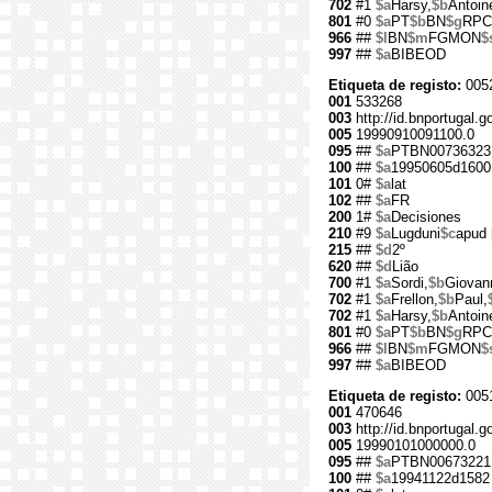
702
#1
$a
Harsy,
$b
Antoin
801
#0
$a
PT
$b
BN
$g
RPC
966
##
$l
BN
$m
FGMON
$
997
##
$a
BIBEOD
Etiqueta de registo:
005
001
533268
003
http://id.bnportugal.g
005
19990910091100.0
095
##
$a
PTBN00736323
100
##
$a
19950605d1600
101
0#
$a
lat
102
##
$a
FR
200
1#
$a
Decisiones
210
#9
$a
Lugduni
$c
apud 
215
##
$d
2º
620
##
$d
Lião
700
#1
$a
Sordi,
$b
Giovann
702
#1
$a
Frellon,
$b
Paul,
702
#1
$a
Harsy,
$b
Antoin
801
#0
$a
PT
$b
BN
$g
RPC
966
##
$l
BN
$m
FGMON
$
997
##
$a
BIBEOD
Etiqueta de registo:
005
001
470646
003
http://id.bnportugal.g
005
19990101000000.0
095
##
$a
PTBN00673221
100
##
$a
19941122d1582 