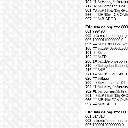
702
#1
$a
Harsy,
$b
Antoin
712
02
$a
Companhia de 
801
#0
$a
PT
$b
BN
$g
RPC
966
##
$l
BN
$m
FGMON
$
997
##
$a
BIBEOD
Etiqueta de registo:
006
001
799498
003
http://id.bnportugal.g
005
19990110000000.0
095
##
$a
PTBN00587524
100
##
$a
19940505d1583
101
0#
$a
lat
102
##
$a
FR
200
1#
$a
...Deipnosophis
210
#9
$a
Lugduni
$c
apud 
215
##
$d
2º
321
1#
$a
Cat. Col. Bibl. 
620
##
$d
Lião
700
#0
$a
Athenaeus,
$f
fl.
702
#1
$a
Harsy,
$b
Antoin
702
#1
$a
Tournes,
$b
Jean
801
#0
$a
PT
$b
BN
$g
RPC
966
##
$l
BN
$m
FGMON
$
997
##
$a
BIBEOD
Etiqueta de registo:
006
001
514818
003
http://id.bnportugal.g
005
19990102000000.0