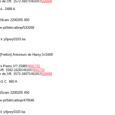
e de,
$f
fl. 1572-1607
$4
610
$3
558499
s
L. 2488 A.
24cam 2200205 450
ov.pt/bib/catbnp/533268
 k y0pory0103 ba
[Frellon] Antonium de Harsy,
$d
1600
i Pietro,
$f
?-1598
$3
591732
$f
fl. 1592-1626
$4
610
$3
591733
e de,
$f
fl. 1572-1607
$4
610
$3
558499
s
S.C. 460 A.
15cam 2200205 450
ov.pt/bib/catbnp/470646
k y0pory0103 ba