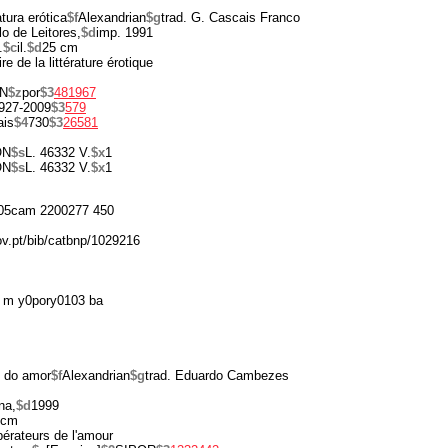
atura erótica
$f
Alexandrian
$g
trad. G. Cascais Franco
lo de Leitores,
$d
imp. 1991
.
$c
il.
$d
25 cm
ire de la littérature érotique
N
$z
por
$3
481967
927-2009
$3
579
ais
$4
730
$3
26581
ON
$s
L. 46332 V.
$x
1
ON
$s
L. 46332 V.
$x
1
05cam 2200277 450
gov.pt/bib/catbnp/1029216
 m y0pory0103 ba
s do amor
$f
Alexandrian
$g
trad. Eduardo Cambezes
na,
$d
1999
 cm
ibérateurs de l'amour