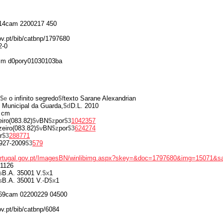
14cam 2200217 450
gov.pt/bib/catbnp/1797680
2-0
 m d0pory01030103ba
$e
o infinito segredo
$f
texto Sarane Alexandrian
o Municipal da Guarda,
$d
D.L. 2010
 cm
iro(083.82)
$v
BN
$z
por
$3
1042357
eiro(083.82)
$v
BN
$z
por
$3
624274
r
$3
288771
927-2009
$3
579
portugal.gov.pt/ImagesBN/winlibimg.aspx?skey=&doc=1797680&img=15071&s
1126
s
B.A. 35001 V.
$x
1
s
B.A. 35001 V.-D
$x
1
69cam 02200229 04500
ov.pt/bib/catbnp/6084