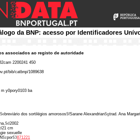
álogo da BNP: acesso por Identificadores Unív
cos associados ao registo de autoridade
82cam 2200241 450
gov.pt/bib/catbnp/1089638
 m y0pory0103 ba
$e
breviário dos sortilégios amorosos
$f
Sarane Alexandrian
$g
trad. Ana Margar
na,
$d
2002
d
21 cm
agie sexuelle
N
$z
por
$3
871221