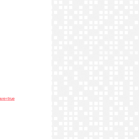
ave=true