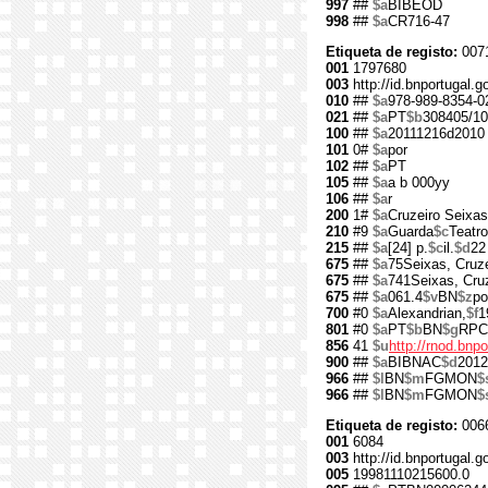
997
##
$a
BIBEOD
998
##
$a
CR716-47
Etiqueta de registo:
007
001
1797680
003
http://id.bnportugal.
010
##
$a
978-989-8354-0
021
##
$a
PT
$b
308405/10
100
##
$a
20111216d2010
101
0#
$a
por
102
##
$a
PT
105
##
$a
a b 000yy
106
##
$a
r
200
1#
$a
Cruzeiro Seixas
210
#9
$a
Guarda
$c
Teatr
215
##
$a
[24] p.
$c
il.
$d
22
675
##
$a
75Seixas, Cruze
675
##
$a
741Seixas, Cruz
675
##
$a
061.4
$v
BN
$z
po
700
#0
$a
Alexandrian,
$f
1
801
#0
$a
PT
$b
BN
$g
RPC
856
41
$u
http://rnod.bn
900
##
$a
BIBNAC
$d
2012
966
##
$l
BN
$m
FGMON
$
966
##
$l
BN
$m
FGMON
$
Etiqueta de registo:
006
001
6084
003
http://id.bnportugal.g
005
19981110215600.0