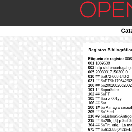
Cat
Registos Bibliográfi
Etiqueta de registo:
006
001
1089638
003
http://id.bnportugal.
005
20030317150300.0
010
##
$a
972-608-143-2
021
##
$a
PT
$b
179542/02
100
##
$a
20020820d2002
101
1#
$a
por
$c
fre
102
##
$a
PT
105
##
$a
a z 001yy
106
##
$a
r
200
1#
$a
A magia sexual
205
##
$a
1ª ed
210
#9
$a
Lisboa
$c
Antígo
215
##
$a
285, [4] p.
$c
il.
$
304
##
$a
Tít. orig.: La m
675
##
$a
613.88(042)
$v
B