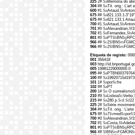
225
2#
$a
Memória do ab
304
##
$a
Tít. orig.: L'art 
600
#1
$a
Artaud,
$b
Anton
675
##
$a
821.133.1-3"19"
675
##
$a
821.133.1 Artau
700
#1
$a
Artaud,
$b
Anton
701
#0
$a
Alexandrian,
$f
1
702
#1
$a
Fernandes,
$b
An
801
#0
$a
PT
$b
BN
$g
RPC
966
##
$c
2
$l
BN
$m
FGM
966
##
$c
2
$l
BN
$m
FGM
Etiqueta de registo:
006
001
356418
003
http://id.bnportugal.g
005
19981229000000.0
095
##
$a
PTBN00379764
100
##
$a
19920715d1973
101
1#
$a
por
$c
fre
102
##
$a
PT
200
1#
$a
O surrealismo
$
210
#9
$a
Lisboa
$c
Verbo,
215
##
$a
280 p.
$c
il.
$d
22
225
2#
$a
Série moviment
304
##
$a
Tít. orig.: L'arte
675
##
$a
7
$v
med
$z
por
$3
700
#0
$a
Alexandrian,
$f
1
702
#1
$a
Costa,
$b
Adelai
801
#0
$a
PT
$b
BN
$g
RPC
966
##
$l
BN
$m
FGMON
$