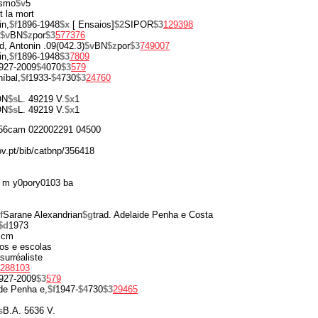
ismo
$v
5
et la mort
in,
$f
1896-1948
$x
[ Ensaios]
$2
SIPOR
$3
129398
$v
BN
$z
por
$3
577376
d, Antonin .09(042.3)
$v
BN
$z
por
$3
749007
in,
$f
1896-1948
$3
7809
927-2009
$4
070
$3
579
íbal,
$f
1933-
$4
730
$3
24760
ON
$s
L. 49219 V.
$x
1
ON
$s
L. 49219 V.
$x
1
56cam 022002291 04500
ov.pt/bib/catbnp/356418
 m y0pory0103 ba
f
Sarane Alexandrian
$g
trad. Adelaide Penha e Costa
$d
1973
 cm
os e escolas
 surréaliste
288103
927-2009
$3
579
de Penha e,
$f
1947-
$4
730
$3
29465
s
B.A. 5636 V.