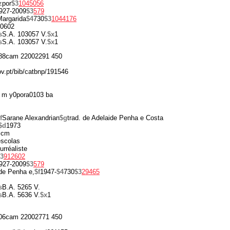
z
por
$3
1045056
927-2009
$3
579
argarida
$4
730
$3
1044176
0602
s
S.A. 103057 V.
$x
1
s
S.A. 103057 V.
$x
1
88cam 22002291 450
ov.pt/bib/catbnp/191546
 m y0pora0103 ba
f
Sarane Alexandrian
$g
trad. de Adelaide Penha e Costa
$d
1973
 cm
scolas
surréaliste
3
912602
927-2009
$3
579
de Penha e,
$f
1947-
$4
730
$3
29465
s
B.A. 5265 V.
s
B.A. 5636 V.
$x
1
06cam 22002771 450