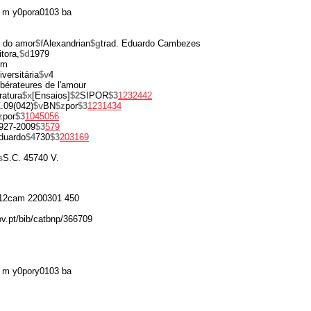
 m y0pora0103 ba
s do amor
$f
Alexandrian
$g
trad. Eduardo Cambezes
tora,
$d
1979
cm
versitária
$v
4
libérateures de l'amour
ratura
$x
[Ensaios]
$2
SIPOR
$3
1232442
.09(042)
$v
BN
$z
por
$3
1231434
z
por
$3
1045056
927-2009
$3
579
duardo
$4
730
$3
203169
s
S.C. 45740 V.
12cam 2200301 450
ov.pt/bib/catbnp/366709
 m y0pory0103 ba