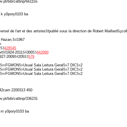
ov.pt/bib/catbnp/661155
 k y0pory0103 ba
ersel de l'art et des artistes
$f
publié sous la direction de Robert Maillard
$g
col
 Hazan,
$d
1967
m
r
$3
428545
rt
$f
1924-2011
$4
300
$3
442890
927-2009
$4
205
$3
579
$m
FGMON
$n
Usual Sala Leitura Geral
$s
7 DIC
$x
2
$m
FGMON
$n
Usual Sala Leitura Geral
$s
7 DIC
$x
2
$m
FGMON
$n
Usual Sala Leitura Geral
$s
7 DIC
$x
2
42cam 2200313 450
ov.pt/bib/catbnp/336231
 m y0pory0103 ba