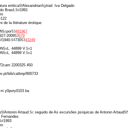
atura erótica
$f
Alexandrian
$g
trad. Iva Delgado
do Brasil,
$d
1991
cm
v
122
ire de la litérature érotique
N
$z
por
$3
481967
927-2009
$3
579
$f
1940-
$4
730
$3
43249
ON
$s
L. 44899 V.
$x
1
ON
$s
L. 44899 V.
$x
1
72cam 2200325 450
ov.pt/bib/catbnp/800733
 m y0pory0103 ba
e
$f
Antonin Artaud.
$c
seguido de As excursões psíquicas de Antonin Artaud
$f
l Fernandes
$d
1993
cm