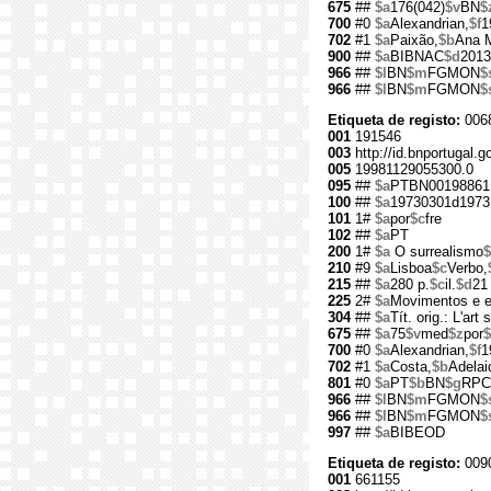
675
##
$a
176(042)
$v
BN
$
700
#0
$a
Alexandrian,
$f
1
702
#1
$a
Paixão,
$b
Ana M
900
##
$a
BIBNAC
$d
2013
966
##
$l
BN
$m
FGMON
$
966
##
$l
BN
$m
FGMON
$
Etiqueta de registo:
006
001
191546
003
http://id.bnportugal.g
005
19981129055300.0
095
##
$a
PTBN00198861
100
##
$a
19730301d1973
101
1#
$a
por
$c
fre
102
##
$a
PT
200
1#
$a
O surrealismo
$
210
#9
$a
Lisboa
$c
Verbo,
215
##
$a
280 p.
$c
il.
$d
21
225
2#
$a
Movimentos e e
304
##
$a
Tít. orig.: L'art 
675
##
$a
75
$v
med
$z
por
$
700
#0
$a
Alexandrian,
$f
1
702
#1
$a
Costa,
$b
Adelai
801
#0
$a
PT
$b
BN
$g
RPC
966
##
$l
BN
$m
FGMON
$
966
##
$l
BN
$m
FGMON
$
997
##
$a
BIBEOD
Etiqueta de registo:
009
001
661155