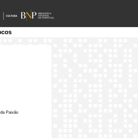
ocos
ida Paixão