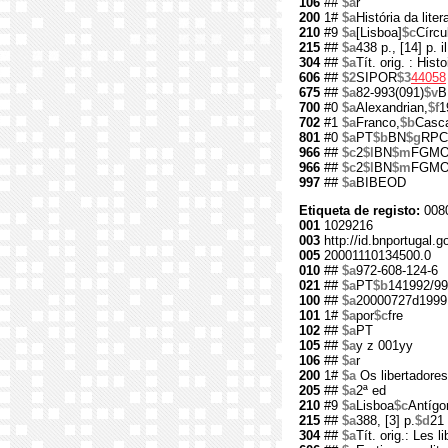
106
##
$a
r
200
1#
$a
História da liter
210
#9
$a
[Lisboa]
$c
Círcu
215
##
$a
438 p., [14] p. il
304
##
$a
Tít. orig. : Histo
606
##
$2
SIPOR
$3
44058
675
##
$a
82-993(091)
$v
B
700
#0
$a
Alexandrian,
$f
1
702
#1
$a
Franco,
$b
Casc
801
#0
$a
PT
$b
BN
$g
RPC
966
##
$c
2
$l
BN
$m
FGM
966
##
$c
2
$l
BN
$m
FGM
997
##
$a
BIBEOD
Etiqueta de registo:
008
001
1029216
003
http://id.bnportugal.
005
20001110134500.0
010
##
$a
972-608-124-6
021
##
$a
PT
$b
141992/99
100
##
$a
20000727d1999
101
1#
$a
por
$c
fre
102
##
$a
PT
105
##
$a
y z 001yy
106
##
$a
r
200
1#
$a
Os libertadore
205
##
$a
2ª ed
210
#9
$a
Lisboa
$c
Antígo
215
##
$a
388, [3] p.
$d
21
304
##
$a
Tít. orig.: Les l