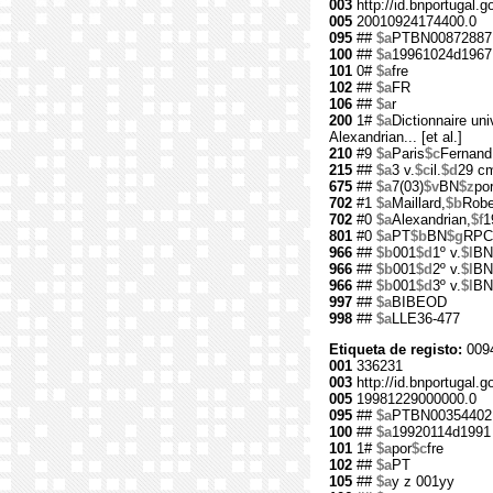
003
http://id.bnportugal.g
005
20010924174400.0
095
##
$a
PTBN00872887
100
##
$a
19961024d1967
101
0#
$a
fre
102
##
$a
FR
106
##
$a
r
200
1#
$a
Dictionnaire univ
Alexandrian... [et al.]
210
#9
$a
Paris
$c
Fernand
215
##
$a
3 v.
$c
il.
$d
29 c
675
##
$a
7(03)
$v
BN
$z
po
702
#1
$a
Maillard,
$b
Robe
702
#0
$a
Alexandrian,
$f
1
801
#0
$a
PT
$b
BN
$g
RPC
966
##
$b
001
$d
1º v.
$l
BN
966
##
$b
001
$d
2º v.
$l
BN
966
##
$b
001
$d
3º v.
$l
BN
997
##
$a
BIBEOD
998
##
$a
LLE36-477
Etiqueta de registo:
009
001
336231
003
http://id.bnportugal.g
005
19981229000000.0
095
##
$a
PTBN00354402
100
##
$a
19920114d1991
101
1#
$a
por
$c
fre
102
##
$a
PT
105
##
$a
y z 001yy