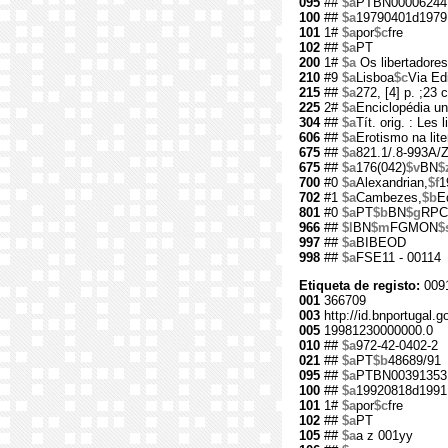
095
##
$a
PTBN00006244
100
##
$a
19790401d1979
101
1#
$a
por
$c
fre
102
##
$a
PT
200
1#
$a
Os libertadore
210
#9
$a
Lisboa
$c
Via Edi
215
##
$a
272, [4] p. ;23 
225
2#
$a
Enciclopédia uni
304
##
$a
Tít. orig. : Les 
606
##
$a
Erotismo na lite
675
##
$a
821.1/.8-993A/Z
675
##
$a
176(042)
$v
BN
$
700
#0
$a
Alexandrian,
$f
1
702
#1
$a
Cambezes,
$b
E
801
#0
$a
PT
$b
BN
$g
RPC
966
##
$l
BN
$m
FGMON
$
997
##
$a
BIBEOD
998
##
$a
FSE11 - 00114
Etiqueta de registo:
009
001
366709
003
http://id.bnportugal.g
005
19981230000000.0
010
##
$a
972-42-0402-2
021
##
$a
PT
$b
48689/91
095
##
$a
PTBN00391353
100
##
$a
19920818d1991
101
1#
$a
por
$c
fre
102
##
$a
PT
105
##
$a
a z 001yy