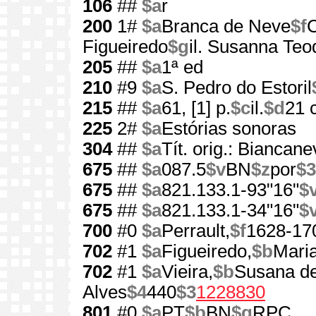
106
##
$a
r
200
1#
$a
Branca de Neve
$f
C
Figueiredo
$g
il. Susanna Teo
205
##
$a
1ª ed
210
#9
$a
S. Pedro do Estoril
215
##
$a
61, [1] p.
$c
il.
$d
21 
225
2#
$a
Estórias sonoras
304
##
$a
Tít. orig.: Biancan
675
##
$a
087.5
$v
BN
$z
por
$3
675
##
$a
821.133.1-93"16"
$
675
##
$a
821.133.1-34"16"
$
700
#0
$a
Perrault,
$f
1628-17
702
#1
$a
Figueiredo,
$b
Maria
702
#1
$a
Vieira,
$b
Susana de
Alves
$4
440
$3
1228830
801
#0
$a
PT
$b
BN
$g
RPC