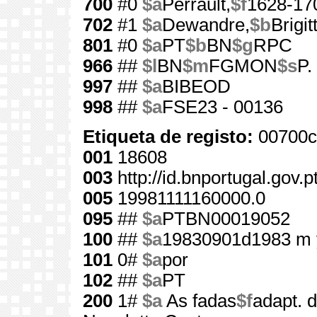
700
#0
$a
Perrault,
$f
1628-17
702
#1
$a
Dewandre,
$b
Brigit
801
#0
$a
PT
$b
BN
$g
RPC
966
##
$l
BN
$m
FGMON
$s
P.
997
##
$a
BIBEOD
998
##
$a
FSE23 - 00136
Etiqueta de registo:
00700c
001
18608
003
http://id.bnportugal.gov.
005
19981111160000.0
095
##
$a
PTBN00019052
100
##
$a
19830901d1983 m 
101
0#
$a
por
102
##
$a
PT
200
1#
$a
As fadas
$f
adapt. 