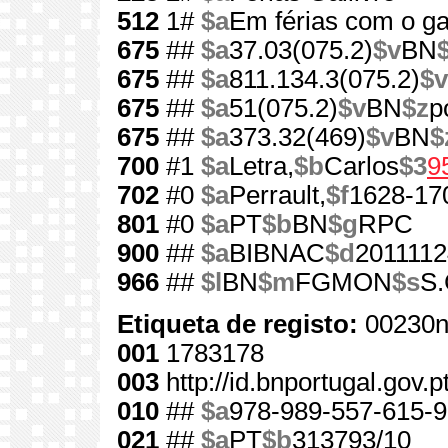
512
1#
$a
Em férias com o ga
675
##
$a
37.03(075.2)
$v
BN
675
##
$a
811.134.3(075.2)
$v
675
##
$a
51(075.2)
$v
BN
$z
p
675
##
$a
373.32(469)
$v
BN
$
700
#1
$a
Letra,
$b
Carlos
$3
9
702
#0
$a
Perrault,
$f
1628-17
801
#0
$a
PT
$b
BN
$g
RPC
900
##
$a
BIBNAC
$d
2011112
966
##
$l
BN
$m
FGMON
$s
S.
Etiqueta de registo:
00230n
001
1783178
003
http://id.bnportugal.gov.
010
##
$a
978-989-557-615-9
021
##
$a
PT
$b
313793/10