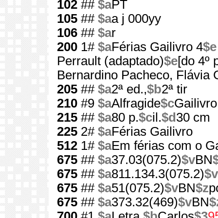
102
##
$a
PT
105
##
$a
a j 000yy
106
##
$a
r
200
1#
$a
Férias Gailivro 4
$e
Perrault (adaptado)
$e
[do 4º 
Bernardino Pacheco, Flávia 
205
##
$a
2ª ed.,
$b
2ª tir
210
#9
$a
Alfragide
$c
Gailivro
215
##
$a
80 p.
$c
il.
$d
30 cm
225
2#
$a
Férias Gailivro
512
1#
$a
Em férias com o G
675
##
$a
37.03(075.2)
$v
BN
675
##
$a
811.134.3(075.2)
$v
675
##
$a
51(075.2)
$v
BN
$z
p
675
##
$a
373.32(469)
$v
BN
$
700
#1
$a
Letra,
$b
Carlos
$3
9