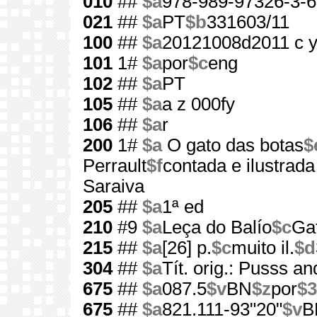
010
##
$a
978-989-97326-3-6
021
##
$a
PT
$b
331603/11
100
##
$a
20121008d2011 c 
101
1#
$a
por
$c
eng
102
##
$a
PT
105
##
$a
a z 000fy
106
##
$a
r
200
1#
$a
O gato das botas
$
Perrault
$f
contada e ilustrad
Saraiva
205
##
$a
1ª ed
210
#9
$a
Leça do Balío
$c
Ga
215
##
$a
[26] p.
$c
muito il.
$d
304
##
$a
Tít. orig.: Pusss a
675
##
$a
087.5
$v
BN
$z
por
$3
675
##
$a
821.111-93"20"
$v
B