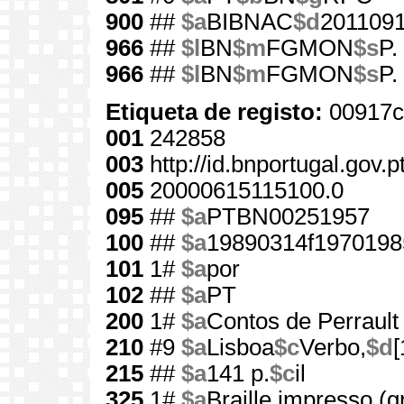
900
##
$a
BIBNAC
$d
201109
966
##
$l
BN
$m
FGMON
$s
P.
966
##
$l
BN
$m
FGMON
$s
P.
Etiqueta de registo:
00917c
001
242858
003
http://id.bnportugal.gov.
005
20000615115100.0
095
##
$a
PTBN00251957
100
##
$a
19890314f1970198
101
1#
$a
por
102
##
$a
PT
200
1#
$a
Contos de Perrault
210
#9
$a
Lisboa
$c
Verbo,
$d
215
##
$a
141 p.
$c
il
325
1#
$a
Braille impresso (gr