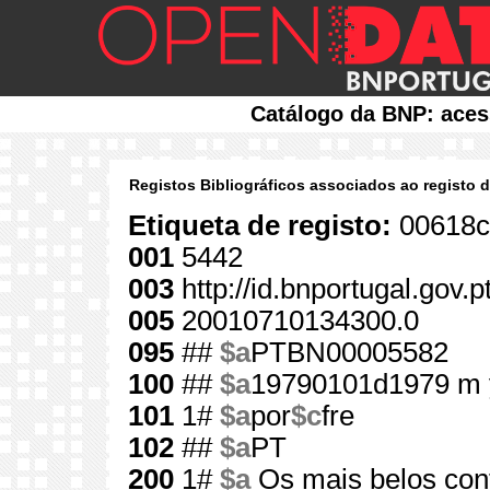
Catálogo da BNP: aces
Registos Bibliográficos associados ao registo 
Etiqueta de registo:
00618c
001
5442
003
http://id.bnportugal.gov.
005
20010710134300.0
095
##
$a
PTBN00005582
100
##
$a
19790101d1979 m 
101
1#
$a
por
$c
fre
102
##
$a
PT
200
1#
$a
Os mais belos con