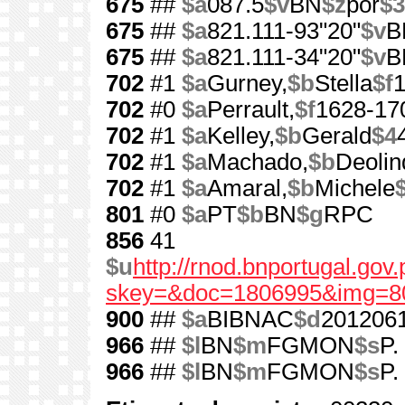
675
##
$a
087.5
$v
BN
$z
por
$3
675
##
$a
821.111-93"20"
$v
B
675
##
$a
821.111-34"20"
$v
B
702
#1
$a
Gurney,
$b
Stella
$f
1
702
#0
$a
Perrault,
$f
1628-17
702
#1
$a
Kelley,
$b
Gerald
$4
702
#1
$a
Machado,
$b
Deolin
702
#1
$a
Amaral,
$b
Michele
801
#0
$a
PT
$b
BN
$g
RPC
856
41
$u
http://rnod.bnportugal.go
skey=&doc=1806995&img=8
900
##
$a
BIBNAC
$d
201206
966
##
$l
BN
$m
FGMON
$s
P.
966
##
$l
BN
$m
FGMON
$s
P.