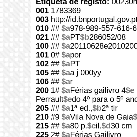
Etiqueta de registo:
00230n
001
1783369
003
http://id.bnportugal.gov.
010
##
$a
978-989-557-616-6
021
##
$a
PT
$b
286052/08
100
##
$a
20110628e2010200
101
0#
$a
por
102
##
$a
PT
105
##
$a
a j 000yy
106
##
$a
r
200
1#
$a
Férias gailivro 4
$e
Perrault
$e
do 4º para o 5º an
205
##
$a
1ª ed.,
$b
2ª tir
210
#9
$a
Vila Nova de Gaia
215
##
$a
80 p.
$c
il.
$d
30 cm
225
2#
$a
Férias Gailivro