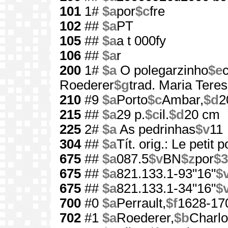
101
1#
$a
por
$c
fre
102
##
$a
PT
105
##
$a
a t 000fy
106
##
$a
r
200
1#
$a
O polegarzinho
$e
Roederer
$g
trad. Maria Tere
210
#9
$a
Porto
$c
Ambar,
$d
2
215
##
$a
29 p.
$c
il.
$d
20 cm
225
2#
$a
As pedrinhas
$v
11
304
##
$a
Tít. orig.: Le petit 
675
##
$a
087.5
$v
BN
$z
por
$3
675
##
$a
821.133.1-93"16"
$
675
##
$a
821.133.1-34"16"
$
700
#0
$a
Perrault,
$f
1628-17
702
#1
$a
Roederer,
$b
Charlo