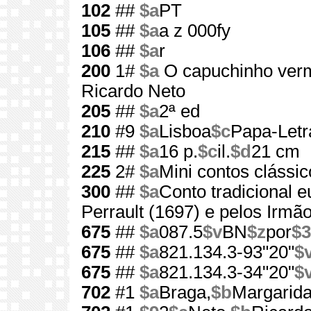
102
##
$a
PT
105
##
$a
a z 000fy
106
##
$a
r
200
1#
$a
O capuchinho ver
Ricardo Neto
205
##
$a
2ª ed
210
#9
$a
Lisboa
$c
Papa-Letr
215
##
$a
16 p.
$c
il.
$d
21 cm
225
2#
$a
Mini contos clássic
300
##
$a
Conto tradicional 
Perrault (1697) e pelos Irmã
675
##
$a
087.5
$v
BN
$z
por
$3
675
##
$a
821.134.3-93"20"
$
675
##
$a
821.134.3-34"20"
$
702
#1
$a
Braga,
$b
Margarid