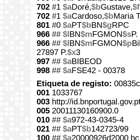
702
#1
$a
Doré,
$b
Gustave,
$f
702
#1
$a
Cardoso,
$b
Maria T
801
#0
$a
PT
$b
BN
$g
RPC
966
##
$l
BN
$m
FGMON
$s
P.
966
##
$l
BN
$m
FGMON
$p
Bi
27897 P.
$x
3
997
##
$a
BIBEOD
998
##
$a
FSE42 - 00378
Etiqueta de registo:
00835c
001
1033767
003
http://id.bnportugal.gov.
005
20011130160900.0
010
##
$a
972-43-0345-4
021
##
$a
PT
$b
142723/99
100
##
$a
20000926d2000 bc