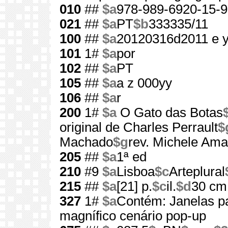
010
##
$a
978-989-6920-15-9
021
##
$a
PT
$b
333335/11
100
##
$a
20120316d2011 e 
101
1#
$a
por
102
##
$a
PT
105
##
$a
a z 000yy
106
##
$a
r
200
1#
$a
O Gato das Botas
original de Charles Perrault
$
Machado
$g
rev. Michele Ama
205
##
$a
1ª ed
210
#9
$a
Lisboa
$c
Arteplural
215
##
$a
[21] p.
$c
il.
$d
30 cm
327
1#
$a
Contém: Janelas par
magnífico cenário pop-up