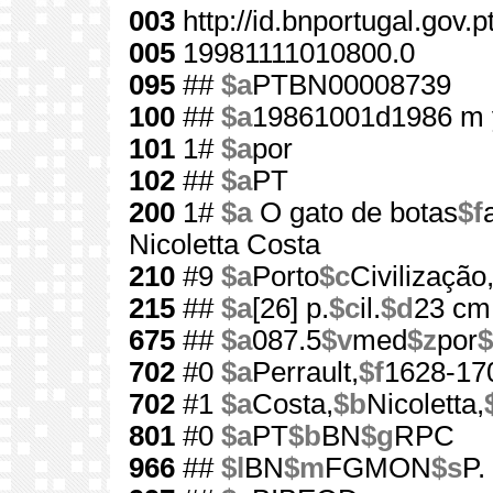
003
http://id.bnportugal.gov.
005
19981111010800.0
095
##
$a
PTBN00008739
100
##
$a
19861001d1986 m 
101
1#
$a
por
102
##
$a
PT
200
1#
$a
O gato de botas
$f
Nicoletta Costa
210
#9
$a
Porto
$c
Civilização
215
##
$a
[26] p.
$c
il.
$d
23 cm
675
##
$a
087.5
$v
med
$z
por
$
702
#0
$a
Perrault,
$f
1628-17
702
#1
$a
Costa,
$b
Nicoletta,
801
#0
$a
PT
$b
BN
$g
RPC
966
##
$l
BN
$m
FGMON
$s
P.