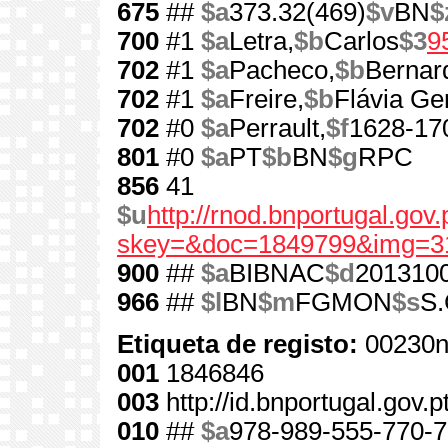
675
##
$a
373.32(469)
$v
BN
$
700
#1
$a
Letra,
$b
Carlos
$3
9
702
#1
$a
Pacheco,
$b
Bernar
702
#1
$a
Freire,
$b
Flávia Ge
702
#0
$a
Perrault,
$f
1628-17
801
#0
$a
PT
$b
BN
$g
RPC
856
41
$u
http://rnod.bnportugal.go
skey=&doc=1849799&img=3
900
##
$a
BIBNAC
$d
201310
966
##
$l
BN
$m
FGMON
$s
S.
Etiqueta de registo:
00230n
001
1846846
003
http://id.bnportugal.gov.
010
##
$a
978-989-555-770-7