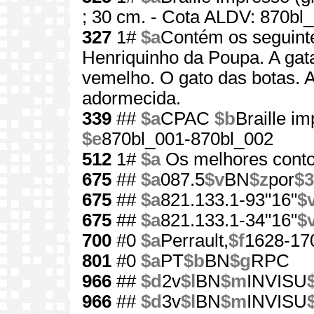
; 30 cm. - Cota ALDV: 870bl
327
1#
$a
Contém os seguinte
Henriquinho da Poupa. A gat
vemelho. O gato das botas. A
adormecida.
339
##
$a
CPAC
$b
Braille i
$e
870bl_001-870bl_002
512
1#
$a
Os melhores conto
675
##
$a
087.5
$v
BN
$z
por
$3
675
##
$a
821.133.1-93"16"
$
675
##
$a
821.133.1-34"16"
$
700
#0
$a
Perrault,
$f
1628-17
801
#0
$a
PT
$b
BN
$g
RPC
966
##
$d
2v
$l
BN
$m
INVISU
966
##
$d
3v
$l
BN
$m
INVISU