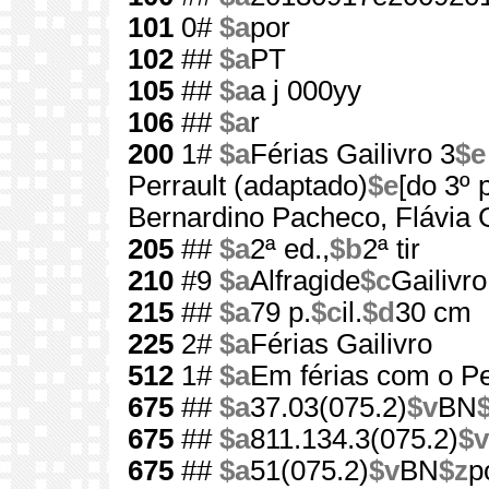
101
0#
$a
por
102
##
$a
PT
105
##
$a
a j 000yy
106
##
$a
r
200
1#
$a
Férias Gailivro 3
$e
Perrault (adaptado)
$e
[do 3º 
Bernardino Pacheco, Flávia 
205
##
$a
2ª ed.,
$b
2ª tir
210
#9
$a
Alfragide
$c
Gailivro
215
##
$a
79 p.
$c
il.
$d
30 cm
225
2#
$a
Férias Gailivro
512
1#
$a
Em férias com o P
675
##
$a
37.03(075.2)
$v
BN
675
##
$a
811.134.3(075.2)
$v
675
##
$a
51(075.2)
$v
BN
$z
p