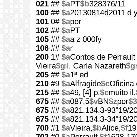
021
##
$a
PT
$b
328376/11
100
##
$a
20130814d2011 d 
101
0#
$a
por
102
##
$a
PT
105
##
$a
a z 000fy
106
##
$a
r
200
1#
$a
Contos de Perrault
Vieira
$g
il. Carla Nazareth
$g
205
##
$a
1ª ed
210
#9
$a
Alfragide
$c
Oficina 
215
##
$a
49, [4] p.
$c
muito il.
675
##
$a
087.5
$v
BN
$z
por
$3
675
##
$a
821.134.3-93"19/20
675
##
$a
821.134.3-34"19/20
700
#1
$a
Vieira,
$b
Alice,
$f
19
702
#0
$a
Perrault,
$f
1628-17