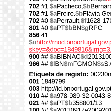
702
#1
$a
Pacheco,
$b
Bernar
702
#1
$a
Freire,
$b
Flávia Ge
702
#0
$a
Perrault,
$f
1628-17
801
#0
$a
PT
$b
BN
$g
RPC
856
41
$u
http://rnod.bnportugal.go
skey=&doc=1849816&img=3
900
##
$a
BIBNAC
$d
201310
966
##
$l
BN
$m
FGMON
$s
S.
Etiqueta de registo:
00230n
001
1849799
003
http://id.bnportugal.gov.
010
##
$a
978-989-32-0043-8
021
##
$a
PT
$b
358801/13
100
##
$a
20130917e2009201