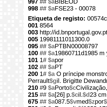
997
##
$a
BIBEOD
998
##
$a
FSE23 - 00078
Etiqueta de registo:
00574c
001
8564
003
http://id.bnportugal.gov.
005
19981111011300.0
095
##
$a
PTBN00008797
100
##
$a
19860711d1985 m 
101
1#
$a
por
102
##
$a
PT
200
1#
$a
O príncipe monstr
Perrault
$g
il. Brigitte Dewand
210
#9
$a
Porto
$c
Civilização
215
##
$a
[26] p.
$c
il.
$d
23 cm
675
##
$a
087.5
$v
med
$z
por
$