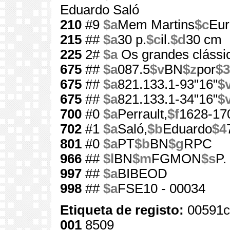
Eduardo Saló
210
#9
$a
Mem Martins
$c
Eur
215
##
$a
30 p.
$c
il.
$d
30 cm
225
2#
$a
Os grandes clássic
675
##
$a
087.5
$v
BN
$z
por
$3
675
##
$a
821.133.1-93"16"
$
675
##
$a
821.133.1-34"16"
$
700
#0
$a
Perrault,
$f
1628-17
702
#1
$a
Saló,
$b
Eduardo
$4
801
#0
$a
PT
$b
BN
$g
RPC
966
##
$l
BN
$m
FGMON
$s
P.
997
##
$a
BIBEOD
998
##
$a
FSE10 - 00034
Etiqueta de registo:
00591c
001
8509