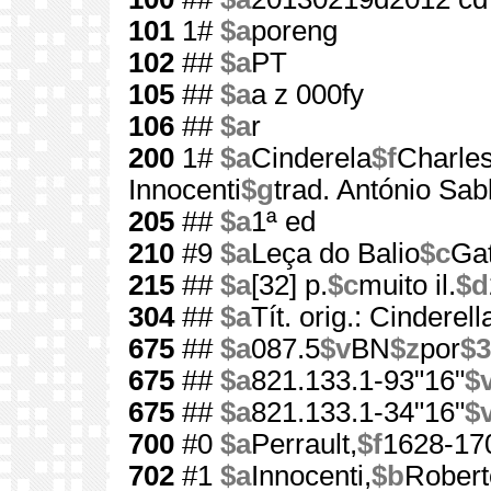
101
1#
$a
poreng
102
##
$a
PT
105
##
$a
a z 000fy
106
##
$a
r
200
1#
$a
Cinderela
$f
Charles
Innocenti
$g
trad. António Sab
205
##
$a
1ª ed
210
#9
$a
Leça do Balio
$c
Gat
215
##
$a
[32] p.
$c
muito il.
$d
304
##
$a
Tít. orig.: Cinderell
675
##
$a
087.5
$v
BN
$z
por
$3
675
##
$a
821.133.1-93"16"
$
675
##
$a
821.133.1-34"16"
$
700
#0
$a
Perrault,
$f
1628-17
702
#1
$a
Innocenti,
$b
Robert