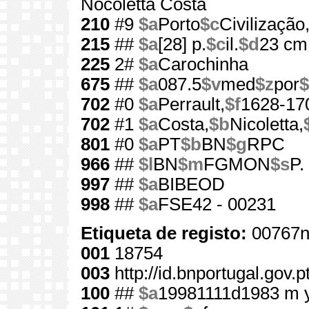
Nocoletta Costa
210
#9
$a
Porto
$c
Civilização
215
##
$a
[28] p.
$c
il.
$d
23 cm
225
2#
$a
Carochinha
675
##
$a
087.5
$v
med
$z
por
$
702
#0
$a
Perrault,
$f
1628-17
702
#1
$a
Costa,
$b
Nicoletta,
801
#0
$a
PT
$b
BN
$g
RPC
966
##
$l
BN
$m
FGMON
$s
P.
997
##
$a
BIBEOD
998
##
$a
FSE42 - 00231
Etiqueta de registo:
00767n
001
18754
003
http://id.bnportugal.gov.
100
##
$a
19981111d1983 m 