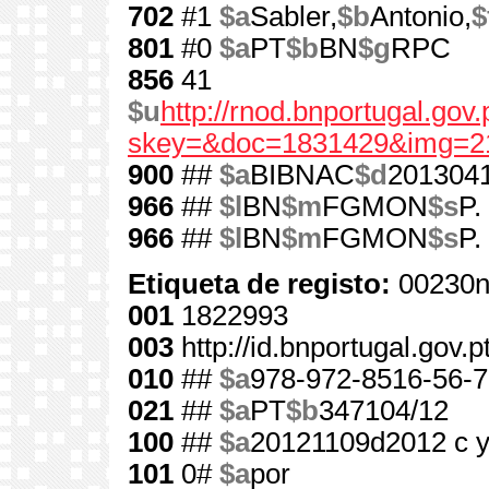
702
#1
$a
Sabler,
$b
Antonio,
$
801
#0
$a
PT
$b
BN
$g
RPC
856
41
$u
http://rnod.bnportugal.go
skey=&doc=1831429&img=2
900
##
$a
BIBNAC
$d
201304
966
##
$l
BN
$m
FGMON
$s
P.
966
##
$l
BN
$m
FGMON
$s
P.
Etiqueta de registo:
00230n
001
1822993
003
http://id.bnportugal.gov.
010
##
$a
978-972-8516-56-7
021
##
$a
PT
$b
347104/12
100
##
$a
20121109d2012 c 
101
0#
$a
por