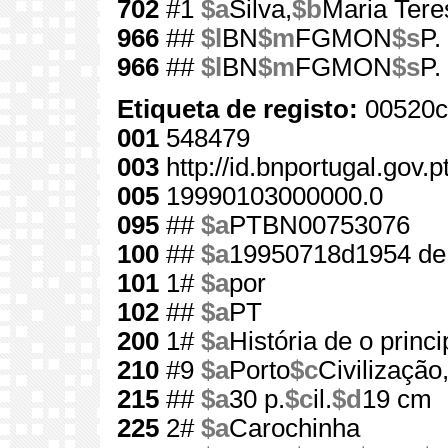
702
#1
$a
Silva,
$b
Maria Tere
966
##
$l
BN
$m
FGMON
$s
P.
966
##
$l
BN
$m
FGMON
$s
P.
Etiqueta de registo:
00520c
001
548479
003
http://id.bnportugal.gov.
005
19990103000000.0
095
##
$a
PTBN00753076
100
##
$a
19950718d1954 de
101
1#
$a
por
102
##
$a
PT
200
1#
$a
História de o princ
210
#9
$a
Porto
$c
Civilização
215
##
$a
30 p.
$c
il.
$d
19 cm
225
2#
$a
Carochinha