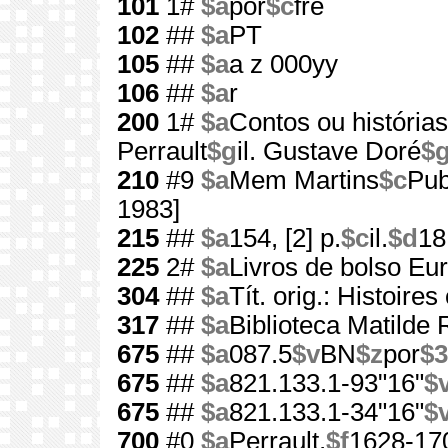
101
1#
$a
por
$c
fre
102
##
$a
PT
105
##
$a
a z 000yy
106
##
$a
r
200
1#
$a
Contos ou história
Perrault
$g
il. Gustave Doré
$
210
#9
$a
Mem Martins
$c
Pub
1983]
215
##
$a
154, [2] p.
$c
il.
$d
18
225
2#
$a
Livros de bolso Eu
304
##
$a
Tít. orig.: Histoir
317
##
$a
Biblioteca Matilde
675
##
$a
087.5
$v
BN
$z
por
$3
675
##
$a
821.133.1-93"16"
$
675
##
$a
821.133.1-34"16"
$
700
#0
$a
Perrault,
$f
1628-17