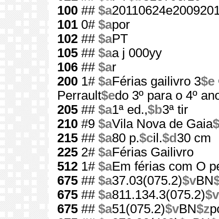
100
##
$a
20110624e2009201
101
0#
$a
por
102
##
$a
PT
105
##
$a
a j 000yy
106
##
$a
r
200
1#
$a
Férias gailivro 3
$e
Perrault
$e
do 3º para o 4º an
205
##
$a
1ª ed.,
$b
3ª tir
210
#9
$a
Vila Nova de Gaia
215
##
$a
80 p.
$c
il.
$d
30 cm
225
2#
$a
Férias Gailivro
512
1#
$a
Em férias com O p
675
##
$a
37.03(075.2)
$v
BN
675
##
$a
811.134.3(075.2)
$v
675
##
$a
51(075.2)
$v
BN
$z
p