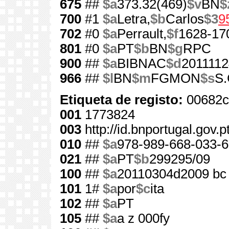
675
##
$a
373.32(469)
$v
BN
$
700
#1
$a
Letra,
$b
Carlos
$3
9
702
#0
$a
Perrault,
$f
1628-17
801
#0
$a
PT
$b
BN
$g
RPC
900
##
$a
BIBNAC
$d
2011112
966
##
$l
BN
$m
FGMON
$s
S.
Etiqueta de registo:
00682c
001
1773824
003
http://id.bnportugal.gov.
010
##
$a
978-989-668-033-6
021
##
$a
PT
$b
299295/09
100
##
$a
20110304d2009 bc
101
1#
$a
por
$c
ita
102
##
$a
PT
105
##
$a
a z 000fy