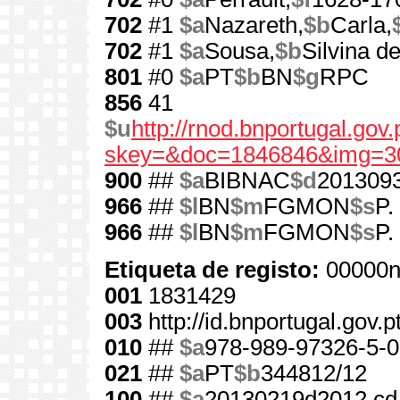
702
#1
$a
Nazareth,
$b
Carla,
702
#1
$a
Sousa,
$b
Silvina d
801
#0
$a
PT
$b
BN
$g
RPC
856
41
$u
http://rnod.bnportugal.go
skey=&doc=1846846&img=3
900
##
$a
BIBNAC
$d
201309
966
##
$l
BN
$m
FGMON
$s
P.
966
##
$l
BN
$m
FGMON
$s
P.
Etiqueta de registo:
00000n
001
1831429
003
http://id.bnportugal.gov.
010
##
$a
978-989-97326-5-0
021
##
$a
PT
$b
344812/12
100
##
$a
20130219d2012 cd