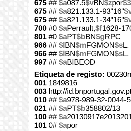
675
##
$a
087.5
$v
BN
$z
por
$3
675
##
$a
821.133.1-93"16"
$
675
##
$a
821.133.1-34"16"
$
700
#0
$a
Perrault,
$f
1628-17
801
#0
$a
PT
$b
BN
$g
RPC
966
##
$l
BN
$m
FGMON
$s
L.
966
##
$l
BN
$m
FGMON
$s
L.
997
##
$a
BIBEOD
Etiqueta de registo:
00230n
001
1849816
003
http://id.bnportugal.gov.
010
##
$a
978-989-32-0044-5
021
##
$a
PT
$b
358802/13
100
##
$a
20130917e2013201
101
0#
$a
por