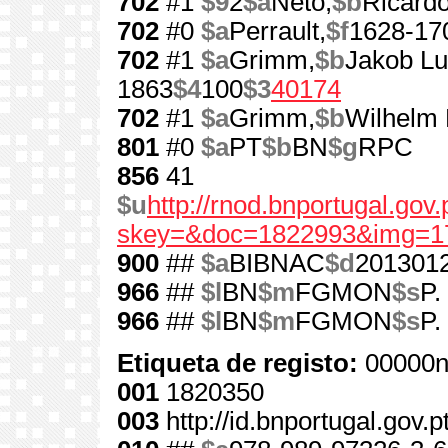
702
#1
$9
2
$a
Neto,
$b
Ricard
702
#0
$a
Perrault,
$f
1628-17
702
#1
$a
Grimm,
$b
Jakob Lu
1863
$4
100
$3
40174
702
#1
$a
Grimm,
$b
Wilhelm 
801
#0
$a
PT
$b
BN
$g
RPC
856
41
$u
http://rnod.bnportugal.go
skey=&doc=1822993&img=1
900
##
$a
BIBNAC
$d
201301
966
##
$l
BN
$m
FGMON
$s
P.
966
##
$l
BN
$m
FGMON
$s
P.
Etiqueta de registo:
00000n
001
1820350
003
http://id.bnportugal.gov.