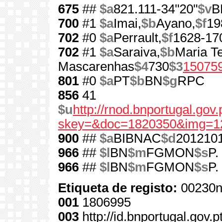
675
##
$a
821.111-34"20"
$v
B
700
#1
$a
Imai,
$b
Ayano,
$f
19
702
#0
$a
Perrault,
$f
1628-17
702
#1
$a
Saraiva,
$b
Maria T
Mascarenhas
$4
730
$3
15075
801
#0
$a
PT
$b
BN
$g
RPC
856
41
$u
http://rnod.bnportugal.go
skey=&doc=1820350&img=1
900
##
$a
BIBNAC
$d
201210
966
##
$l
BN
$m
FGMON
$s
P.
966
##
$l
BN
$m
FGMON
$s
P.
Etiqueta de registo:
00230n
001
1806995
003
http://id.bnportugal.gov.