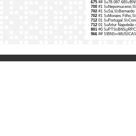
675
##
$a
78.087.68
$v
BN
700
#1
$a
Nepomuceno,
$
702
#1
$a
Sá,
$b
Bernardo 
702
#1
$a
Moraes Filho,
$
712
01
$a
Portugal.
$b
Cons
712
01
$a
Artur Napoleão 
801
#0
$a
PT
$b
BN
$g
RPC
966
##
$l
BN
$m
MUSICA
$