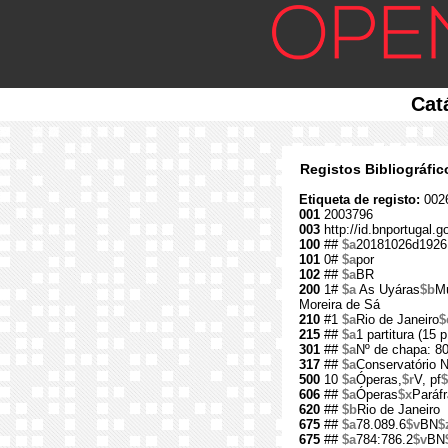
Cat
Registos Bibliográfi
Etiqueta de registo:
002
001
2003796
003
http://id.bnportugal.
100
##
$a
20181026d1926
101
0#
$a
por
102
##
$a
BR
200
1#
$a
As Uyáras
$b
Mú
Moreira de Sá
210
#1
$a
Rio de Janeiro
$
215
##
$a
1 partitura (15 p
301
##
$a
Nº de chapa: 8
317
##
$a
Conservatório N
500
10
$a
Óperas,
$r
V, pf
$
606
##
$a
Óperas
$x
Paráf
620
##
$b
Rio de Janeiro
675
##
$a
78.089.6
$v
BN
$
675
##
$a
784:786.2
$v
BN