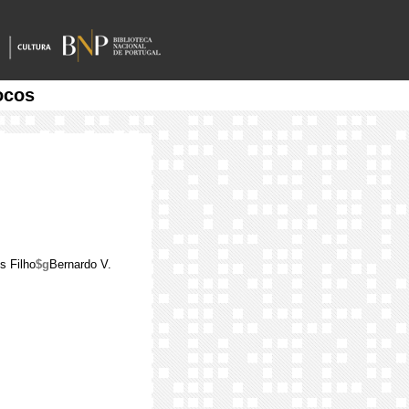
ocos
s Filho
$g
Bernardo V.