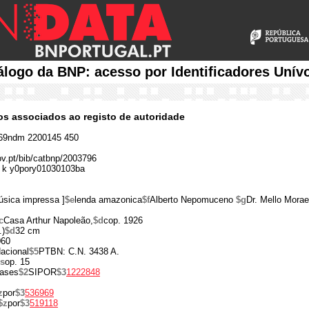
álogo da BNP: acesso por Identificadores Unív
cos associados ao registo de autoridade
69ndm 2200145 450
gov.pt/bib/catbnp/2003796
 k y0pory01030103ba
sica impressa ]
$e
lenda amazonica
$f
Alberto Nepomuceno
$g
Dr. Mello Morae
c
Casa Arthur Napoleão,
$d
cop. 1926
.)
$d
32 cm
060
acional
$5
PTBN: C.N. 3438 A.
s
op. 15
rases
$2
SIPOR
$3
1222848
z
por
$3
536969
$z
por
$3
519118