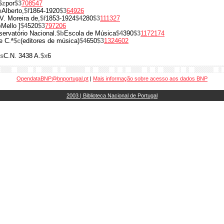
$z
por
$3
708547
b
Alberto,
$f
1864-1920
$3
64926
V. Moreira de,
$f
1853-1924
$4
280
$3
111327
b
Mello ]
$4
520
$3
797206
ervatório Nacional.
$b
Escola de Música
$4
390
$3
1172174
e C.ª
$c
(editores de música)
$4
650
$3
1324602
s
C.N. 3438 A.
$x
6
OpendataBNP@bnportugal.pt
|
Mais informação sobre acesso aos dados BNP
2003 | Biblioteca Nacional de Portugal