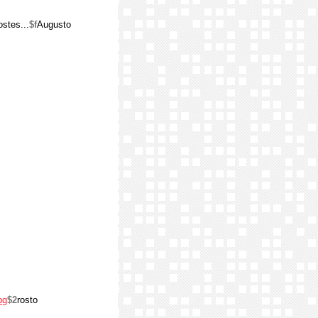
ostes...
$f
Augusto
pg
$2
rosto