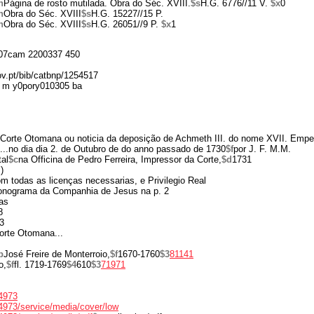
n
Página de rosto mutilada. Obra do Séc. XVIII.
$s
H.G. 6776//11 V.
$x
0
n
Obra do Séc. XVIII
$s
H.G. 15227//15 P.
n
Obra do Séc. XVIII
$s
H.G. 26051//9 P.
$x
1
07cam 2200337 450
gov.pt/bib/catbnp/1254517
 m y0pory010305 ba
 Corte Otomana ou noticia da deposição de Achmeth III. do nome XVII. Emper
..no dia dia 2. de Outubro de do anno passado de 1730
$f
por J. F. M.M.
al
$c
na Officina de Pedro Ferreira, Impressor da Corte,
$d
1731
)
Com todas as licenças necessarias, e Privilegio Real
nograma da Companhia de Jesus na p. 2
as
8
3
orte Otomana...
b
José Freire de Monterroio,
$f
1670-1760
$3
81141
o,
$f
fl. 1719-1769
$4
610
$3
71971
34973
/34973/service/media/cover/low