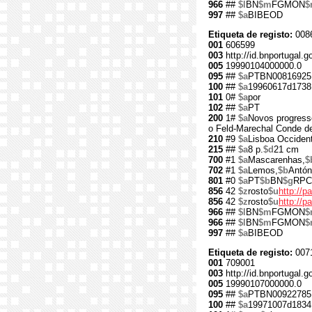
966
##
$l
BN
$m
FGMON
$
997
##
$a
BIBEOD
Etiqueta de registo:
008
001
606599
003
http://id.bnportugal.g
005
19990104000000.0
095
##
$a
PTBN00816925
100
##
$a
19960617d1738
101
0#
$a
por
102
##
$a
PT
200
1#
$a
Novos progress
o Feld-Marechal Conde de
210
#9
$a
Lisboa Occident
215
##
$a
8 p.
$d
21 cm
700
#1
$a
Mascarenhas,
$
702
#1
$a
Lemos,
$b
Antón
801
#0
$a
PT
$b
BN
$g
RPC
856
42
$z
rosto
$u
http://p
856
42
$z
rosto
$u
http://p
966
##
$l
BN
$m
FGMON
$
966
##
$l
BN
$m
FGMON
$
997
##
$a
BIBEOD
Etiqueta de registo:
007
001
709001
003
http://id.bnportugal.g
005
19990107000000.0
095
##
$a
PTBN00922785
100
##
$a
19971007d1834