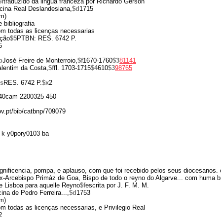
$f
traduzido da lingua franceza por Richardo Gerson
icina Real Deslandesiana,
$d
1715
cm)
 bibliografia
Com todas as licenças necessarias
ção
$5
PTBN: RES. 6742 P.
5
b
José Freire de Monterroio,
$f
1670-1760
$3
81141
alentim da Costa,
$f
fl. 1703-1715
$4
610
$3
98765
s
RES. 6742 P.
$x
2
40cam 2200325 450
ov.pt/bib/catbnp/709079
 k y0pory0103 ba
ificencia, pompa, e aplauso, com que foi recebido pelos seus diocesanos. 
x-Arcebispo Primàz de Goa, Bispo de todo o reyno do Algarve... com huma br
e Lisboa para aquelle Reyno
$f
escrita por J. F. M. M.
cina de Pedro Ferreira...,
$d
1753
m)
Com todas as licenças necessarias, e Privilegio Real
2