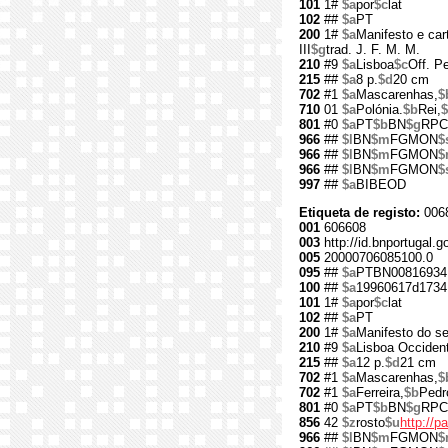
101
1#
$a
por
$c
lat
102
##
$a
PT
200
1#
$a
Manifesto e cart
III
$g
trad. J. F. M. M.
210
#9
$a
Lisboa
$c
Off. Pe
215
##
$a
8 p.
$d
20 cm
702
#1
$a
Mascarenhas,
$
710
01
$a
Polónia.
$b
Rei,
$
801
#0
$a
PT
$b
BN
$g
RPC
966
##
$l
BN
$m
FGMON
$
966
##
$l
BN
$m
FGMON
$
966
##
$l
BN
$m
FGMON
$
997
##
$a
BIBEOD
Etiqueta de registo:
006
001
606608
003
http://id.bnportugal.g
005
20000706085100.0
095
##
$a
PTBN00816934
100
##
$a
19960617d1734
101
1#
$a
por
$c
lat
102
##
$a
PT
200
1#
$a
Manifesto do se
210
#9
$a
Lisboa Occident
215
##
$a
12 p.
$d
21 cm
702
#1
$a
Mascarenhas,
$
702
#1
$a
Ferreira,
$b
Pedr
801
#0
$a
PT
$b
BN
$g
RPC
856
42
$z
rosto
$u
http://
966
##
$l
BN
$m
FGMON
$