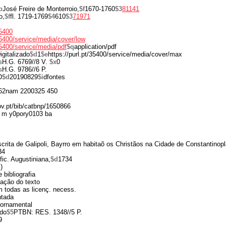
b
José Freire de Monterroio,
$f
1670-1760
$3
81141
o,
$f
fl. 1719-1769
$4
610
$3
71971
35400
/35400/service/media/cover/low
/35400/service/media/pdf
$q
application/pdf
igitalizado
$d
1
$e
https://purl.pt/35400/service/media/cover/max
s
H.G. 6769//8 V.
$x
0
s
H.G. 9786//6 P.
D
$d
20190829
$i
dfontes
62nam 2200325 450
gov.pt/bib/catbnp/1650866
 m y0pory0103 ba
scrita de Galipoli, Bayrro em habitaõ os Christãos na Cidade de Constantinopl
34
fic. Augustiniana,
$d
1734
)
 bibliografia
tação do texto
 todas as licenç. necess.
ntada
 ornamental
do
$5
PTBN: RES. 1348//5 P.
9