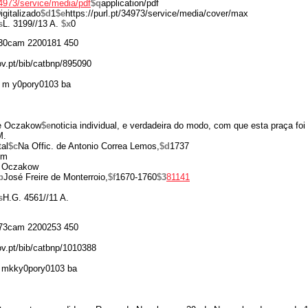
/34973/service/media/pdf
$q
application/pdf
igitalizado
$d
1
$e
https://purl.pt/34973/service/media/cover/max
s
L. 3199//13 A.
$x
0
30cam 2200181 450
ov.pt/bib/catbnp/895090
 m y0pory0103 ba
e Oczakow
$e
noticia individual, e verdadeira do modo, com que esta praça fo
M.
al
$c
Na Offic. de Antonio Correa Lemos,
$d
1737
cm
 Oczakow
b
José Freire de Monterroio,
$f
1670-1760
$3
81141
s
H.G. 4561//11 A.
73cam 2200253 450
gov.pt/bib/catbnp/1010388
 mkky0pory0103 ba