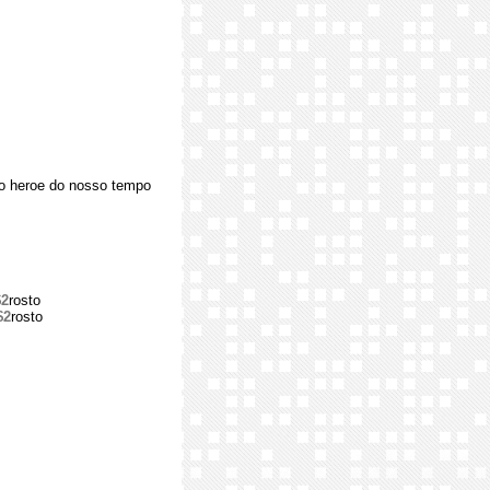
so heroe do nosso tempo
$2
rosto
$2
rosto