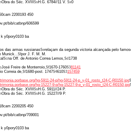
n
Obra do Séc. XVIII
$s
H.G. 6784//11 V.
$x
0
60cam 2200193 450
ov.pt/bib/catbnp/606599
 k y0pory0103 ba
os das armas russianas
$e
relaçam da segunda victoria alcançada pelo famo
 Munick...
$f
por J. F. M. M.
al
$c
na Off. de Antonio Correa Lemos,
$d
1738
b
José Freire de Monterroio,
$f
1670-1760
$3
81141
io Correia de,
$f
1680-post. 1747
$4
610
$3
157459
atrimonia.porbase.org/hg-5911-24-p/hg-5911-24-p_y-01_rosto_t24-C-R0150.jpg
atrimonia.porbase.org/hg-15227-9-p/hg-15227-9-p_y-01_rosto_t24-C-R0150.jpg
n
Obra do Séc. XVIII
$s
H.G. 5911//24 P.
n
Obra do Séc. XVIII
$s
H.G. 15227//9 P.
18cam 2200205 450
ov.pt/bib/catbnp/709001
 k y0pory0103 ba