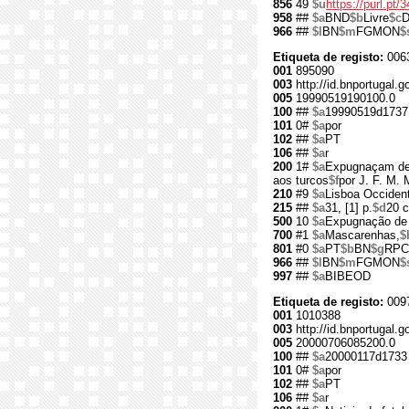
856
49
$u
https://purl.pt
958
##
$a
BND
$b
Livre
$c
D
966
##
$l
BN
$m
FGMON
$
Etiqueta de registo:
006
001
895090
003
http://id.bnportugal.g
005
19990519190100.0
100
##
$a
19990519d1737
101
0#
$a
por
102
##
$a
PT
106
##
$a
r
200
1#
$a
Expugnaçam d
aos turcos
$f
por J. F. M. 
210
#9
$a
Lisboa Occident
215
##
$a
31, [1] p.
$d
20 
500
10
$a
Expugnação de
700
#1
$a
Mascarenhas,
$
801
#0
$a
PT
$b
BN
$g
RPC
966
##
$l
BN
$m
FGMON
$
997
##
$a
BIBEOD
Etiqueta de registo:
009
001
1010388
003
http://id.bnportugal.
005
20000706085200.0
100
##
$a
20000117d1733
101
0#
$a
por
102
##
$a
PT
106
##
$a
r