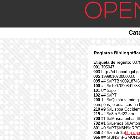
Cat
Registos Bibliográfi
Etiqueta de registo:
007
001
705047
003
http://id.bnportugal.g
005
19990107000000.0
095
##
$a
PTBN00918746
100
##
$a
19970908d1738
101
0#
$a
por
102
##
$a
PT
200
1#
$a
Quinta vitoria 
européas, e asiaticas na 
210
#9
$a
Lisboa Occident
215
##
$a
8 p.
$d
22 cm
700
#1
$a
Mascarenhas,
$
702
#1
$a
Lemos,
$b
Antón
801
#0
$a
PT
$b
BN
$g
RPC
856
42
$z
rosto
$u
http://p
966
##
$l
BN
$m
FGMON
$