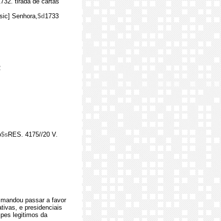
32. tirada de cartas
sic] Senhora,
$d
1733
2
o
$s
RES. 4175//20 V.
, mandou passar a favor
tivas, e presidenciais
ipes legitimos da