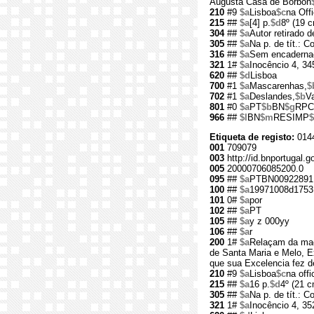
Augusta Casa de Borbon
210
#9
$a
Lisboa
$c
na Off
215
##
$a
[4] p.
$d
8º (19 
304
##
$a
Autor retirado de
305
##
$a
Na p. de tít.: 
316
##
$a
Sem encaderna
321
1#
$a
Inocêncio 4, 34
620
##
$d
Lisboa
700
#1
$a
Mascarenhas,
$
702
#1
$a
Deslandes,
$b
V
801
#0
$a
PT
$b
BN
$g
RPC
966
##
$l
BN
$m
RESIMP
$
Etiqueta de registo:
014
001
709079
003
http://id.bnportugal.g
005
20000706085200.0
095
##
$a
PTBN00922891
100
##
$a
19971008d1753
101
0#
$a
por
102
##
$a
PT
105
##
$a
y z 000yy
106
##
$a
r
200
1#
$a
Relaçam da magn
de Santa Maria e Melo, E
que sua Excelencia fez d
210
#9
$a
Lisboa
$c
na offi
215
##
$a
16 p.
$d
4º (21 c
305
##
$a
Na p. de tít.: 
321
1#
$a
Inocêncio 4, 35