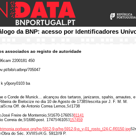
álogo da BNP: acesso por Identificadores Unív
cos associados ao registo de autoridade
96cam 2200181 450
ov.pt/bib/catbnp/705047
 k y0pory0103 ba
que o Conde de Munick... alcançou dos tartaros, janizaros, spahis, arnautes, e
Ribeira de Bielocize no dia 10 de Agosto de 1738
$f
escrita por J. F. M. M.
al
$c
na Off. de Antonio Correa Lemos,
$d
1738
b
José Freire de Monterroio,
$f
1670-1760
$3
81141
io Correia de,
$f
1680-post. 1747
$4
610
$3
157459
atrimonia.porbase.org/hg-5912-9-p/hg-5912-9-p_y-01_rosto_t24-C-R0150.jpg
$2
n
Obra do Séc. XVIII
$s
H.G. 5912//9 P.