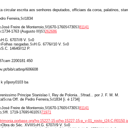
a circular escrita aos senhores deputados, officiaes da coroa, palatinos, star
dro Ferreira,
$d
1834
b
José Freire de Monterroio,
$f
1670-1760
$4
730
$3
81141
c
1734-1763 (Augusto III)
$3
262686
s
H.G. 6707//8 V.
$x
0
n
Folhas rasgadas.
$s
H.G. 6776//10 V.
$x
0
s
S.C. 14640//12 P.
87cam 2200181 450
ov.pt/bib/catbnp/606608
 k y0pory0103 ba
renissimo Principe Stanislao I, Rey de Polonia...
$f
trad... por J. F. M. M.
al
$c
na Off. de Pedro Ferreira,
$d
1834 [i. é 1734]
b
José Freire de Monterroio,
$f
1670-1760
$4
730
$3
81141
o,
$f
fl. 1719-1769
$4
610
$3
71971
patrimonia.porbase.org/hg-15227-15-p/hg-15227-15-p_y-01_rosto_t24-C-R0150.j
n
Obra do Séc. XVIII
$s
H.G. 6707//9 V.
$x
0