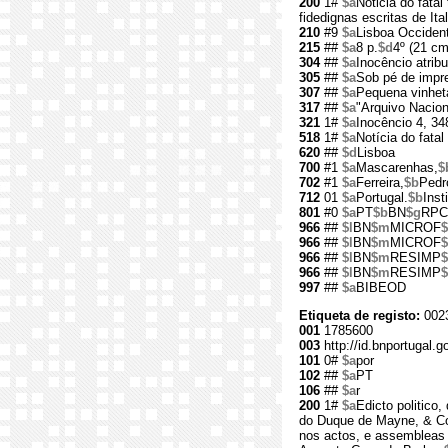
200
1#
$a
Noticia do fata
fidedignas escritas de Ital
210
#9
$a
Lisboa Occident
215
##
$a
8 p.
$d
4º (21 cm
304
##
$a
Inocêncio atrib
305
##
$a
Sob pé de impre
307
##
$a
Pequena vinheta
317
##
$a
"Arquivo Nacion
321
1#
$a
Inocêncio 4, 34
518
1#
$a
Notícia do fat
620
##
$d
Lisboa
700
#1
$a
Mascarenhas,
$
702
#1
$a
Ferreira,
$b
Pedr
712
01
$a
Portugal.
$b
Inst
801
#0
$a
PT
$b
BN
$g
RPC
966
##
$l
BN
$m
MICROF
$
966
##
$l
BN
$m
MICROF
$
966
##
$l
BN
$m
RESIMP
$
966
##
$l
BN
$m
RESIMP
997
##
$a
BIBEOD
Etiqueta de registo:
002
001
1785600
003
http://id.bnportugal.
101
0#
$a
por
102
##
$a
PT
106
##
$a
r
200
1#
$a
Edicto politico
do Duque de Mayne, & Con
nos actos, e assembleas 