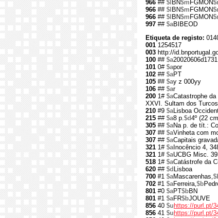
966
##
$l
BN
$m
FGMON
$
966
##
$l
BN
$m
FGMON
$
966
##
$l
BN
$m
FGMON
$
997
##
$a
BIBEOD
Etiqueta de registo:
014
001
1254517
003
http://id.bnportugal.
100
##
$a
20020606d1731
101
0#
$a
por
102
##
$a
PT
105
##
$a
y z 000yy
106
##
$a
r
200
1#
$a
Catastrophe da
XXVI. Sultam dos Turcos.
210
#9
$a
Lisboa Occident
215
##
$a
8 p.
$d
4º (22 cm
305
##
$a
Na p. de tít.: 
307
##
$a
Vinheta com mo
307
##
$a
Capitais gravad
321
1#
$a
Inocêncio 4, 34
321
1#
$a
UCBG Misc. 39
518
1#
$a
Catástrofe da C
620
##
$d
Lisboa
700
#1
$a
Mascarenhas,
$
702
#1
$a
Ferreira,
$b
Pedr
801
#0
$a
PT
$b
BN
801
#1
$a
FR
$b
JOUVE
856
40
$u
https://purl.pt/
856
41
$u
https://purl.pt