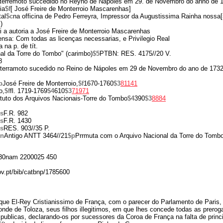
l terremoto succedido no Reyno de Napoles em 29. de Novembro do anno de 17
ia
$f
[ José Freire de Monterroio Mascarenhas]
al
$c
na officina de Pedro Ferreyra, Impressor da Augustissima Rainha nossa[
)
ui a autoria a José Freire de Monterroio Mascarenhas
nsa: Com todas as licenças necessarias, e Privilegio Real
 na p. de tít.
al da Torre do Tombo" (carimbo)
$5
PTBN: RES. 4175//20 V.
8
al terramoto sucedido no Reino de Nápoles em 29 de Novembro do ano de 173
b
José Freire de Monterroio,
$f
1670-1760
$3
81141
o,
$f
fl. 1719-1769
$4
610
$3
71971
ituto dos Arquivos Nacionais-Torre do Tombo
$4
390
$3
8884
s
F.R. 982
s
F.R. 1430
s
RES. 903//35 P.
$n
Antigo ANTT 3464//21
$p
Prrmuta com o Arquivo Nacional da Torre do Tomb
30nam 2200025 450
gov.pt/bib/catbnp/1785600
, que El-Rey Cristianissimo de França, com o parecer do Parlamento de Paris
de de Toloza, seus filhos illegitimos, em que lhes concede todas as preroga
publicas, declarando-os por sucessores da Coroa de França na falta de princ