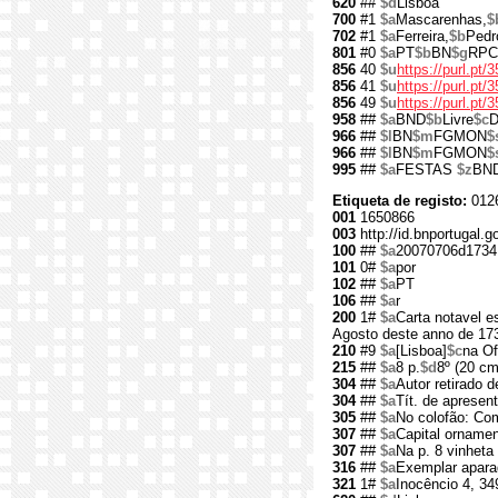
620
##
$d
Lisboa
700
#1
$a
Mascarenhas,
$
702
#1
$a
Ferreira,
$b
Pedr
801
#0
$a
PT
$b
BN
$g
RPC
856
40
$u
https://purl.pt/
856
41
$u
https://purl.pt
856
49
$u
https://purl.pt
958
##
$a
BND
$b
Livre
$c
D
966
##
$l
BN
$m
FGMON
$
966
##
$l
BN
$m
FGMON
$
995
##
$a
FESTAS
$z
BN
Etiqueta de registo:
012
001
1650866
003
http://id.bnportugal.
100
##
$a
20070706d1734
101
0#
$a
por
102
##
$a
PT
106
##
$a
r
200
1#
$a
Carta notavel e
Agosto deste anno de 17
210
#9
$a
[Lisboa]
$c
na Of
215
##
$a
8 p.
$d
8º (20 cm
304
##
$a
Autor retirado de
304
##
$a
Tít. de apresen
305
##
$a
No colofão: Com
307
##
$a
Capital orname
307
##
$a
Na p. 8 vinheta
316
##
$a
Exemplar apara
321
1#
$a
Inocêncio 4, 34