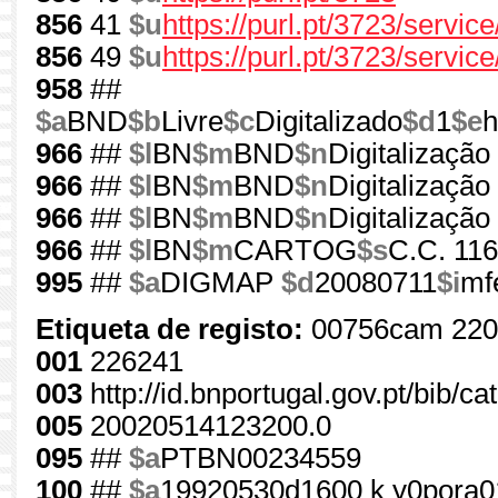
856
41
$u
https://purl.pt/3723/servic
856
49
$u
https://purl.pt/3723/servic
958
##
$a
BND
$b
Livre
$c
Digitalizado
$d
1
$e
h
966
##
$l
BN
$m
BND
$n
Digitalização
966
##
$l
BN
$m
BND
$n
Digitalização
966
##
$l
BN
$m
BND
$n
Digitalização
966
##
$l
BN
$m
CARTOG
$s
C.C. 116
995
##
$a
DIGMAP
$d
20080711
$i
mf
Etiqueta de registo:
00756cam 220
001
226241
003
http://id.bnportugal.gov.pt/bib/c
005
20020514123200.0
095
##
$a
PTBN00234559
100
##
$a
19920530d1600 k y0pora0