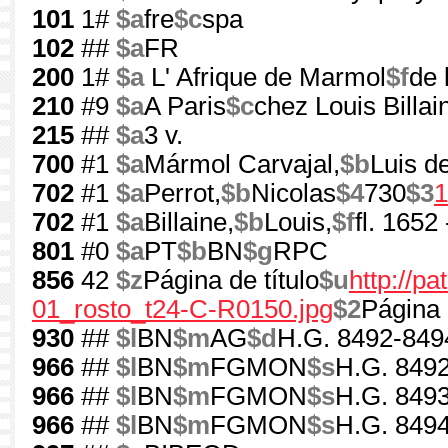
101
1#
$a
fre
$c
spa
102
##
$a
FR
200
1#
$a
L' Afrique de Marmol
$f
de 
210
#9
$a
A Paris
$c
chez Louis Billai
215
##
$a
3 v.
700
#1
$a
Mármol Carvajal,
$b
Luis de
702
#1
$a
Perrot,
$b
Nicolas
$4
730
$3
1
702
#1
$a
Billaine,
$b
Louis,
$f
fl. 1652
801
#0
$a
PT
$b
BN
$g
RPC
856
42
$z
Página de título
$u
http://p
01_rosto_t24-C-R0150.jpg
$2
Página 
930
##
$l
BN
$m
AG
$d
H.G. 8492-849
966
##
$l
BN
$m
FGMON
$s
H.G. 8492
966
##
$l
BN
$m
FGMON
$s
H.G. 8493
966
##
$l
BN
$m
FGMON
$s
H.G. 8494