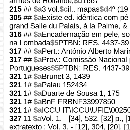
armes de Hollande,
$d
1667
215
##
$a
3 vol.
$c
il., mapas
$d
4º (19
305
##
$a
Existe ed. idêntica com pé 
grand Salle du Palais, à la Palme, 
316
##
$a
Encadernação em pele, sob
na Lombada
$5
PTBN: RES. 4437-39 
317
##
$a
Pert.: António Alberto Ma
317
##
$a
Prov.: Comissão Naciona
Portugueses
$5
PTBN: RES. 4437-39
321
1#
$a
Brunet 3, 1439
321
1#
$a
Palau 152434
321
1#
$a
Duarte de Sousa 1, 175
321
1#
$a
BnF FRBNF33997850
321
1#
$a
ICCU IT\ICCU\UFIE\0025
327
11
$a
Vol. 1. - [34], 532, [32] p., [1
extratexto ; Vol. 3. - [12], 304, [20], [1