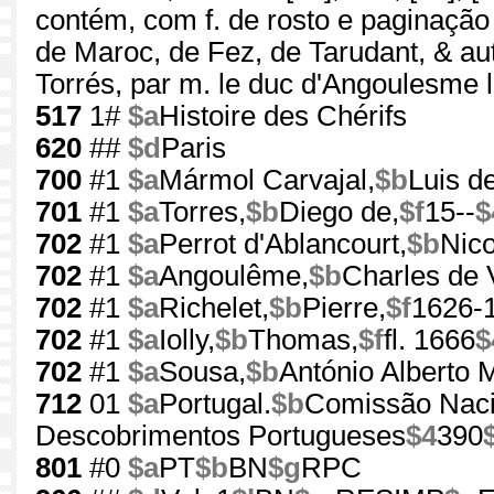
contém, com f. de rosto e paginação 
de Maroc, de Fez, de Tarudant, & au
Torrés, par m. le duc d'Angoulesme le 
517
1#
$a
Histoire des Chérifs
620
##
$d
Paris
700
#1
$a
Mármol Carvajal,
$b
Luis de
701
#1
$a
Torres,
$b
Diego de,
$f
15--
$
702
#1
$a
Perrot d'Ablancourt,
$b
Nico
702
#1
$a
Angoulême,
$b
Charles de V
702
#1
$a
Richelet,
$b
Pierre,
$f
1626-
702
#1
$a
Iolly,
$b
Thomas,
$f
fl. 1666
$
702
#1
$a
Sousa,
$b
António Alberto 
712
01
$a
Portugal.
$b
Comissão Naci
Descobrimentos Portugueses
$4
390
801
#0
$a
PT
$b
BN
$g
RPC