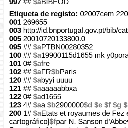
997
##
$a
BIBEOD
Etiqueta de registo:
02007cem 220
001
269655
003
http://id.bnportugal.gov.pt/bib/c
005
20010720133800.0
095
##
$a
PTBN00280352
100
##
$a
19900115d1655 mk y0por
101
0#
$a
fre
102
##
$a
FR
$b
Paris
120
##
$a
byyi uuuu
121
##
$a
aaaaabbxa
122
0#
$a
d1655
123
4#
$a
a
$b
2900000
$d
$e
$f
$g
$
200
1#
$a
Etats et royaumes de Fez
cartográfico]
$f
par N. Sanson d'Abbev