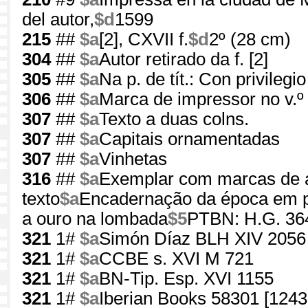
del autor,
$d
1599
215
##
$a
[2], CXVII f.
$d
2º (28 cm)
304
##
$a
Autor retirado da f. [2]
305
##
$a
Na p. de tít.: Con privilegio
306
##
$a
Marca de impressor no v.º d
307
##
$a
Texto a duas colns.
307
##
$a
Capitais ornamentadas
307
##
$a
Vinhetas
316
##
$a
Exemplar com marcas de a
texto
$a
Encadernação da época em pe
a ouro na lombada
$5
PTBN: H.G. 36
321
1#
$a
Simón Díaz BLH XIV 2056
321
1#
$a
CCBE s. XVI M 721
321
1#
$a
BN-Tip. Esp. XVI 1155
321
1#
$a
Iberian Books 58301 [1243