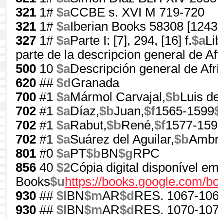
321
1#
$a
CCBE s. XVI M 719-720
321
1#
$a
Iberian Books 58308 [1243
327
1#
$a
Parte I: [7], 294, [16] f.
$a
Li
parte de la descripcion general de Affri
500
10
$a
Descripción general de Afr
620
##
$d
Granada
700
#1
$a
Mármol Carvajal,
$b
Luis de
702
#1
$a
Díaz,
$b
Juan,
$f
1565-1599
702
#1
$a
Rabut,
$b
René,
$f
1577-159
702
#1
$a
Suárez del Aguilar,
$b
Ambr
801
#0
$a
PT
$b
BN
$g
RPC
856
40
$2
Cópia digital disponível e
Books
$u
https://books.google.com
930
##
$l
BN
$m
AR
$d
RES. 1067-106
930
##
$l
BN
$m
AR
$d
RES. 1070-107