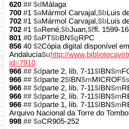
620
##
$d
Málaga
700
#1
$a
Mármol Carvajal,
$b
Luis de
702
#1
$a
Mármol Carvajal,
$b
Luis de
702
#1
$a
René,
$b
Juan,
$f
fl. 1599-1
801
#0
$a
PT
$b
BN
$g
RPC
856
40
$2
Cópia digital disponível em
Andalucía
$u
http://www.bibliotecavi
id=7910
966
##
$d
parte 2, lib. 7-11
$l
BN
$m
F
966
##
$d
parte 2
$l
BN
$m
MICROF
$
966
##
$d
parte 2, lib. 7-11
$l
BN
$m
R
966
##
$d
parte 2, lib. 7-11
$l
BN
$m
R
966
##
$d
parte 1, lib. 7-11
$l
BN
$m
R
Arquivo Nacional da Torre do Tombo
998
##
$a
CR905-252