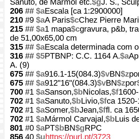
Sanuto, de Marmol etc.
$g
J. S., Scul
206
##
$a
Escala [ca 1:2900000]
210
#9
$a
A Paris
$c
Chez Pierre Marie
215
##
$a
1 mapa
$c
gravura, p&b, tr
de 51,00x65,00 cm
315
##
$a
Escala determinada com o v
316
##
$5
PTBNP: C.C. 1164 A.
$a
Ap
A. (9)
675
##
$a
916.1-15(084.3)
$v
BN
$z
po
675
##
$a
912"16"(084.3)
$v
BN
$z
por
700
#1
$a
Sanson,
$b
Nicolas,
$f
1600
702
#1
$a
Sanuto,
$b
Livio,
$f
ca 1520-
702
#1
$a
Somer,
$b
Jean,
$f
fl. ca 16
702
#1
$a
Mármol Carvajal,
$b
Luis de
801
#0
$a
PT
$b
BN
$g
RPC
856
40
$u
https://purl.pt/3723