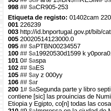
998
##
$a
CR905-253
Etiqueta de registo:
01402cam 220
001
226239
003
http://id.bnportugal.gov.pt/bib/c
005
20020514123000.0
095
##
$a
PTBN00234557
100
##
$a
19920530d1599 k y0pora0
101
0#
$a
spa
102
##
$a
ES
105
##
$a
y z 000yy
106
##
$a
r
200
1#
$a
Segunda parte y libro sept
contiene [sic] las prouincias de Numid
Etiopia y Egipto, co[n] todas las cos
210
#9
$a
Impressa en la ciudad de