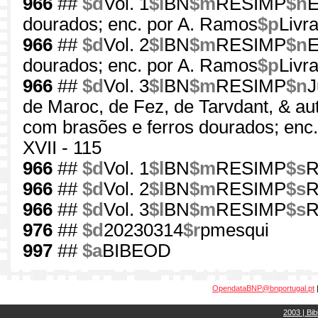
966
##
$d
Vol. 1
$l
BN
$m
RESIMP
$n
E
dourados; enc. por A. Ramos
$p
Livr
966
##
$d
Vol. 2
$l
BN
$m
RESIMP
$n
E
dourados; enc. por A. Ramos
$p
Livr
966
##
$d
Vol. 3
$l
BN
$m
RESIMP
$n
J
de Maroc, de Fez, de Tarvdant, & aut
com brasões e ferros dourados; enc
XVII - 115
966
##
$d
Vol. 1
$l
BN
$m
RESIMP
$s
R
966
##
$d
Vol. 2
$l
BN
$m
RESIMP
$s
R
966
##
$d
Vol. 3
$l
BN
$m
RESIMP
$s
R
976
##
$d
20230314
$r
pmesqui
997
##
$a
BIBEOD
OpendataBNP@bnportugal.pt
2003 | Bib