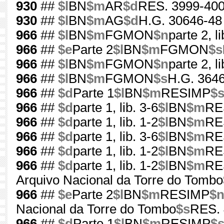
930
##
$l
BN
$m
AR
$d
RES. 3999-400
930
##
$l
BN
$m
AG
$d
H.G. 30646-48
966
##
$l
BN
$m
FGMON
$n
parte 2, li
966
##
$e
Parte 2
$l
BN
$m
FGMON
$s
966
##
$l
BN
$m
FGMON
$n
parte 2, li
966
##
$l
BN
$m
FGMON
$s
H.G. 3646
966
##
$d
Parte 1
$l
BN
$m
RESIMP
$
966
##
$d
parte 1, lib. 3-6
$l
BN
$m
RE
966
##
$d
parte 1, lib. 1-2
$l
BN
$m
RE
966
##
$d
parte 1, lib. 3-6
$l
BN
$m
RE
966
##
$d
parte 1, lib. 1-2
$l
BN
$m
RE
966
##
$d
parte 1, lib. 1-2
$l
BN
$m
RE
Arquivo Nacional da Torre do Tombo
966
##
$e
Parte 2
$l
BN
$m
RESIMP
$
Nacional da Torre do Tombo
$s
RES. 
966
##
$d
Parte 1
$l
BN
$m
RESIMP
$