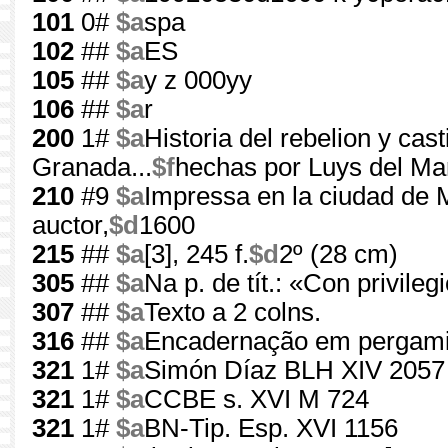
101
0#
$a
spa
102
##
$a
ES
105
##
$a
y z 000yy
106
##
$a
r
200
1#
$a
Historia del rebelion y ca
Granada...
$f
hechas por Luys del Ma
210
#9
$a
Impressa en la ciudad de 
auctor,
$d
1600
215
##
$a
[3], 245 f.
$d
2º (28 cm)
305
##
$a
Na p. de tít.: «Con privileg
307
##
$a
Texto a 2 colns.
316
##
$a
Encadernação em pergam
321
1#
$a
Simón Díaz BLH XIV 2057
321
1#
$a
CCBE s. XVI M 724
321
1#
$a
BN-Tip. Esp. XVI 1156