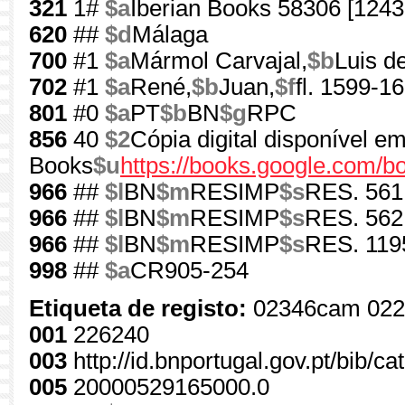
321
1#
$a
Iberian Books 58306 [1243
620
##
$d
Málaga
700
#1
$a
Mármol Carvajal,
$b
Luis de
702
#1
$a
René,
$b
Juan,
$f
fl. 1599-1
801
#0
$a
PT
$b
BN
$g
RPC
856
40
$2
Cópia digital disponível e
Books
$u
https://books.google.com
966
##
$l
BN
$m
RESIMP
$s
RES. 561
966
##
$l
BN
$m
RESIMP
$s
RES. 562
966
##
$l
BN
$m
RESIMP
$s
RES. 119
998
##
$a
CR905-254
Etiqueta de registo:
02346cam 022
001
226240
003
http://id.bnportugal.gov.pt/bib/c
005
20000529165000.0