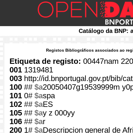
Catálogo da BNP: a
Registos Bibliográficos associados ao reg
Etiqueta de registo:
00447nam 220
001
1319481
003
http://id.bnportugal.gov.pt/bib/c
100
##
$a
20050407g19539999m y0p
101
0#
$a
spa
102
##
$a
ES
105
##
$a
y z 000yy
106
##
$a
r
200
1#
$a
Descripcion general de Afr