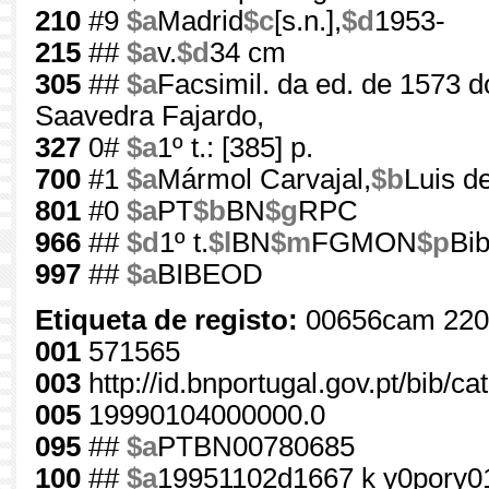
210
#9
$a
Madrid
$c
[s.n.],
$d
1953-
215
##
$a
v.
$d
34 cm
305
##
$a
Facsimil. da ed. de 1573 d
Saavedra Fajardo,
327
0#
$a
1º t.: [385] p.
700
#1
$a
Mármol Carvajal,
$b
Luis de
801
#0
$a
PT
$b
BN
$g
RPC
966
##
$d
1º t.
$l
BN
$m
FGMON
$p
Bib
997
##
$a
BIBEOD
Etiqueta de registo:
00656cam 220
001
571565
003
http://id.bnportugal.gov.pt/bib/c
005
19990104000000.0
095
##
$a
PTBN00780685
100
##
$a
19951102d1667 k y0pory0