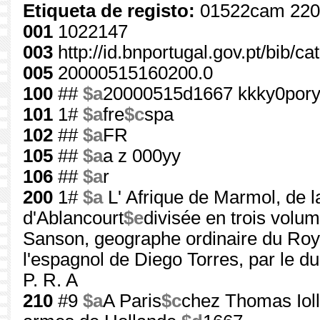
Etiqueta de registo:
01522cam 220
001
1022147
003
http://id.bnportugal.gov.pt/bib/c
005
20000515160200.0
100
##
$a
20000515d1667 kkky0pory
101
1#
$a
fre
$c
spa
102
##
$a
FR
105
##
$a
a z 000yy
106
##
$a
r
200
1#
$a
L' Afrique de Marmol, de la
d'Ablancourt
$e
divisée en trois volu
Sanson, geographe ordinaire du Roy
l'espagnol de Diego Torres, par le 
P. R. A
210
#9
$a
A Paris
$c
chez Thomas Iolly