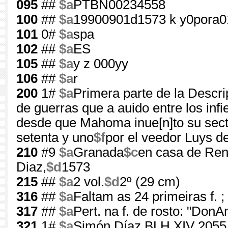
095
##
$a
PTBN00234558
100
##
$a
19900901d1573 k y0pora0
101
0#
$a
spa
102
##
$a
ES
105
##
$a
y z 000yy
106
##
$a
r
200
1#
$a
Primera parte de la Descri
de guerras que a auido entre los infi
desde que Mahoma inue[n]to su secta,
setenta y uno
$f
por el veedor Luys d
210
#9
$a
Granada
$c
en casa de Ren
Diaz,
$d
1573
215
##
$a
2 vol.
$d
2º (29 cm)
316
##
$a
Faltam as 24 primeiras f. ; 
317
##
$a
Pert. na f. de rosto: "Don
321
1#
$a
Simón Díaz BLH XIV 2055