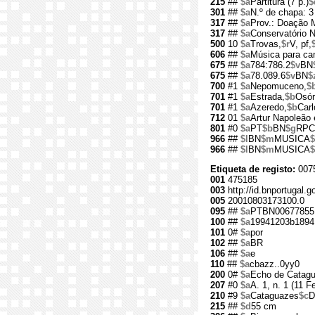
215
##
$a
Partitura (7 p.)
$
301
##
$a
N.º de chapa: 3
317
##
$a
Prov.: Doação 
317
##
$a
Conservatório N
500
10
$a
Trovas,
$r
V, pf,
606
##
$a
Música para can
675
##
$a
784:786.2
$v
BN
675
##
$a
78.089.6
$v
BN
$
700
#1
$a
Nepomuceno,
$
701
#1
$a
Estrada,
$b
Osór
701
#1
$a
Azeredo,
$b
Car
712
01
$a
Artur Napoleão 
801
#0
$a
PT
$b
BN
$g
RPC
966
##
$l
BN
$m
MUSICA
$
966
##
$l
BN
$m
MUSICA
$
Etiqueta de registo:
0075
001
475185
003
http://id.bnportugal.g
005
20010803173100.0
095
##
$a
PTBN00677855
100
##
$a
19941203b1894
101
0#
$a
por
102
##
$a
BR
106
##
$a
e
110
##
$a
cbazz..0yy0
200
0#
$a
Echo de Catag
207
#0
$a
A. 1, n. 1 (11 F
210
#9
$a
Cataguazes
$c
D
215
##
$d
55 cm