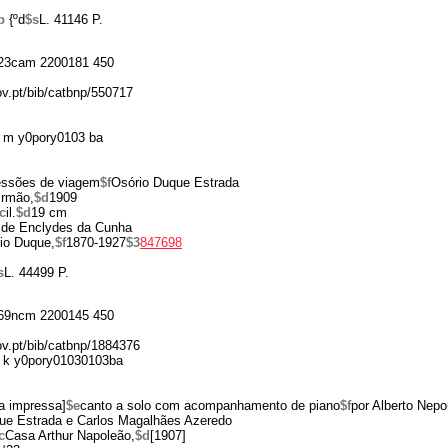
p
{ºd
$s
L. 41146 P.
23cam 2200181 450
ov.pt/bib/catbnp/550717
 m y0pory0103 ba
essões de viagem
$f
Osório Duque Estrada
Irmão,
$d
1909
c
il.
$d
19 cm
 de Enclydes da Cunha
io Duque,
$f
1870-1927
$3
847698
s
L. 44499 P.
69ncm 2200145 450
gov.pt/bib/catbnp/1884376
 k y0pory01030103ba
a impressa]
$e
canto a solo com acompanhamento de piano
$f
por Alberto Nepo
ue Estrada e Carlos Magalhães Azeredo
c
Casa Arthur Napoleão,
$d
[1907]