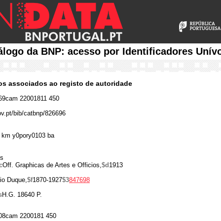
álogo da BNP: acesso por Identificadores Unív
cos associados ao registo de autoridade
69cam 22001811 450
ov.pt/bib/catbnp/826696
 km y0pory0103 ba
es
c
Off. Graphicas de Artes e Officios,
$d
1913
io Duque,
$f
1870-1927
$3
847698
s
H.G. 18640 P.
08cam 2200181 450