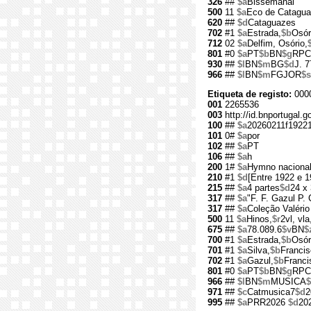
326
##
$a
Bissemanal
500
11
$a
Eco de Catagu
620
##
$d
Cataguazes
702
#1
$a
Estrada,
$b
Osór
712
02
$a
Delfim, Osório,
801
#0
$a
PT
$b
BN
$g
RPC
930
##
$l
BN
$m
BG
$d
J. 7
966
##
$l
BN
$m
FGJOR
$s
Etiqueta de registo:
000
001
2265536
003
http://id.bnportugal.
100
##
$a
20260211f1922
101
0#
$a
por
102
##
$a
PT
106
##
$a
h
200
1#
$a
Hymno nacional 
210
#1
$d
[Entre 1922 e 1
215
##
$a
4 partes
$d
24 x
317
##
$a
"F. F. Gazul P. 
317
##
$a
Coleção Valéri
500
11
$a
Hinos,
$r
2vl, vla
675
##
$a
78.089.6
$v
BN
$
700
#1
$a
Estrada,
$b
Osór
701
#1
$a
Silva,
$b
Francis
702
#1
$a
Gazul,
$b
Franci
801
#0
$a
PT
$b
BN
$g
RPC
966
##
$l
BN
$m
MUSICA
$
971
##
$c
Catmusica7
$d
2
995
##
$a
PRR2026
$d
20