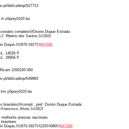
ov.pt/bib/catbnp/527713
 m y0pory0103 ba
icionário completo
$f
Osorio Duque Estrada
c
J. Ribeiro dos Santos,
$d
1915
io Duque,
$f
1870-1927
$3
847698
s
L. 14026 P.
s
L. 28956 P.
95cam 2200193 450
ov.pt/bib/catbnp/549983
 km y0pory0103 ba
o brasileiro
$f
compil., pref. Osório Duque Estrada
c
Francisco, Alves,
$d
1913
s melhores poesias nacionais
brasileiro
io Duque,
$f
1870-1927
$4
220
$4
080
$3
847698