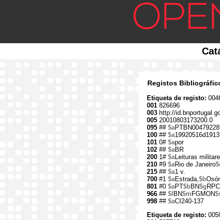
Cat
Registos Bibliográfi
Etiqueta de registo:
004
001
826696
003
http://id.bnportugal.g
005
20010803173200.0
095
##
$a
PTBN00479228
100
##
$a
19920516d1913
101
0#
$a
por
102
##
$a
BR
200
1#
$a
Leituras militar
210
#9
$a
Rio de Janeiro
$
215
##
$a
1 v.
700
#1
$a
Estrada,
$b
Osór
801
#0
$a
PT
$b
BN
$g
RPC
966
##
$l
BN
$m
FGMON
$
998
##
$a
CI240-137
Etiqueta de registo:
005