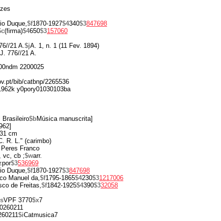
azes
io Duque,
$f
1870-1927
$4
340
$3
847698
$c
(firma)
$4
650
$3
157060
76//21 A.
$j
A. 1, n. 1 (11 Fev. 1894)
J. 776//21 A.
00ndm 2200025
gov.pt/bib/catbnp/2265536
1962k y0pory01030103ba
Brasileiro
$b
Música manuscrita]
962]
 31 cm
C. R. L." (carimbo)
o Peres Franco
, vc, cb ;
$w
arr.
z
por
$3
536969
io Duque,
$f
1870-1927
$3
847698
co Manuel da,
$f
1795-1865
$4
230
$3
1217006
sco de Freitas,
$f
1842-1925
$4
390
$3
32058
s
VPF 3770
$x
7
0260211
260211
$i
Catmusica7