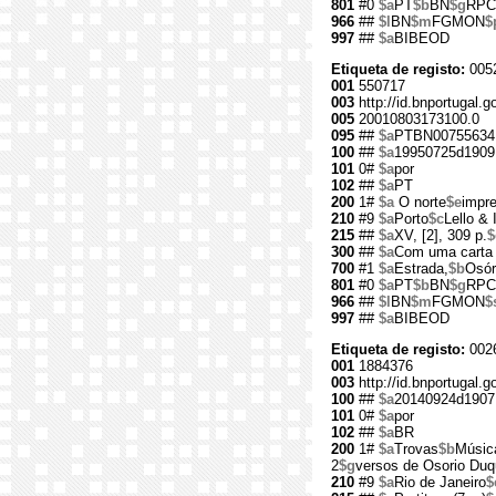
801
#0
$a
PT
$b
BN
$g
RPC
966
##
$l
BN
$m
FGMON
$
997
##
$a
BIBEOD
Etiqueta de registo:
005
001
550717
003
http://id.bnportugal.g
005
20010803173100.0
095
##
$a
PTBN00755634
100
##
$a
19950725d1909
101
0#
$a
por
102
##
$a
PT
200
1#
$a
O norte
$e
impr
210
#9
$a
Porto
$c
Lello & 
215
##
$a
XV, [2], 309 p.
$
300
##
$a
Com uma carta
700
#1
$a
Estrada,
$b
Osór
801
#0
$a
PT
$b
BN
$g
RPC
966
##
$l
BN
$m
FGMON
$
997
##
$a
BIBEOD
Etiqueta de registo:
002
001
1884376
003
http://id.bnportugal.
100
##
$a
20140924d1907
101
0#
$a
por
102
##
$a
BR
200
1#
$a
Trovas
$b
Músic
2
$g
versos de Osorio Duq
210
#9
$a
Rio de Janeiro
$