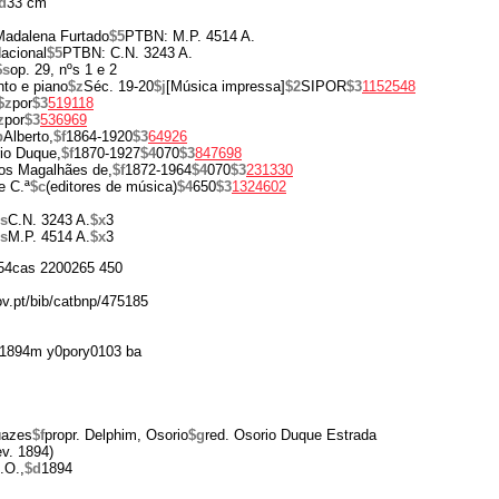
d
33 cm
Madalena Furtado
$5
PTBN: M.P. 4514 A.
acional
$5
PTBN: C.N. 3243 A.
$s
op. 29, nºs 1 e 2
to e piano
$z
Séc. 19-20
$j
[Música impressa]
$2
SIPOR
$3
1152548
$z
por
$3
519118
z
por
$3
536969
b
Alberto,
$f
1864-1920
$3
64926
io Duque,
$f
1870-1927
$4
070
$3
847698
los Magalhães de,
$f
1872-1964
$4
070
$3
231330
e C.ª
$c
(editores de música)
$4
650
$3
1324602
s
C.N. 3243 A.
$x
3
s
M.P. 4514 A.
$x
3
4cas 2200265 450
ov.pt/bib/catbnp/475185
1894m y0pory0103 ba
uazes
$f
propr. Delphim, Osorio
$g
red. Osorio Duque Estrada
ev. 1894)
.O.,
$d
1894