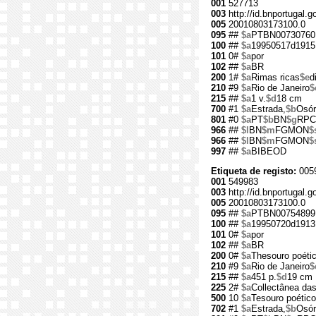
001
527713
003
http://id.bnportugal.g
005
20010803173100.0
095
##
$a
PTBN00730760
100
##
$a
19950517d1915
101
0#
$a
por
102
##
$a
BR
200
1#
$a
Rimas ricas
$e
d
210
#9
$a
Rio de Janeiro
$
215
##
$a
1 v.
$d
18 cm
700
#1
$a
Estrada,
$b
Osór
801
#0
$a
PT
$b
BN
$g
RPC
966
##
$l
BN
$m
FGMON
$
966
##
$l
BN
$m
FGMON
$
997
##
$a
BIBEOD
Etiqueta de registo:
005
001
549983
003
http://id.bnportugal.g
005
20010803173100.0
095
##
$a
PTBN00754899
100
##
$a
19950720d1913
101
0#
$a
por
102
##
$a
BR
200
0#
$a
Thesouro poétic
210
#9
$a
Rio de Janeiro
$
215
##
$a
451 p.
$d
19 cm
225
2#
$a
Collectânea da
500
10
$a
Tesouro poético 
702
#1
$a
Estrada,
$b
Osór