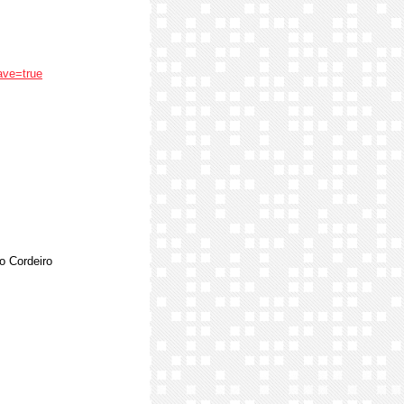
ave=true
o Cordeiro