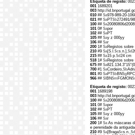
Etiqueta de registo:
002
001
1689201
003
http://id.bnportugal.
010
##
$a
978-989-20-106
021
##
$a
PT
$b
272491/98
100
##
$a
20080806d2008
101
0#
$a
por
102
##
$a
PT
105
##
$a
y z 000yy
106
##
$a
r
200
1#
$a
Registos sobre 
210
#9
$a
[S.l.
$c
s.n.],
$d
2
215
##
$a
15 p.
$d
24 cm
518
1#
$a
Registos sobre 
675
##
$a
821.134.3"15"(0
700
#1
$a
Cordeiro,
$b
Adri
801
#0
$a
PT
$b
BN
$g
RPC
966
##
$l
BN
$m
FGMON
$
Etiqueta de registo:
002
001
1689198
003
http://id.bnportugal.
100
##
$a
20080806d2006
101
0#
$a
por
102
##
$a
PT
105
##
$a
y z 000yy
106
##
$a
r
200
1#
$a
As máscaras d
e perenidade da antiguida
210
#9
$a
[Braga
$c
s.n.,
$