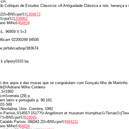
 cm
do Colóquio de Estudos Clássicos «A Antiguidade Clássica e nós: herança e i
42)
$v
BN
$z
por
$3
1359673
N
$z
por
$3
1339862
ano Milho
$3
84834
s
L. 96859 V.
$x
3
96cam 02200289 04500
ov.pt/bib/catbnp/383674
 k y0pory0103 ba
o dos anjos e das musas que se congratulam com Gonçalo filho de Martinho 
do]
$f
Adriano Milho Cordeiro
,
$d
1992
 cm
$e
errata (29) p.
 em latim e português p. 90-191
 331-349
 Novilatina, Univ. Coimbra, 1992
o Parísio,
$f
1455?-1517?
$t
-Angelorum et musarum triumphus
$x
Temas
$x
[Tes
5"
$v
BN
$z
por
$3
518045
 Cataldo Parísio .09(043.2)
$v
BN
$z
por
$3
484221
ano Milho
$3
84834