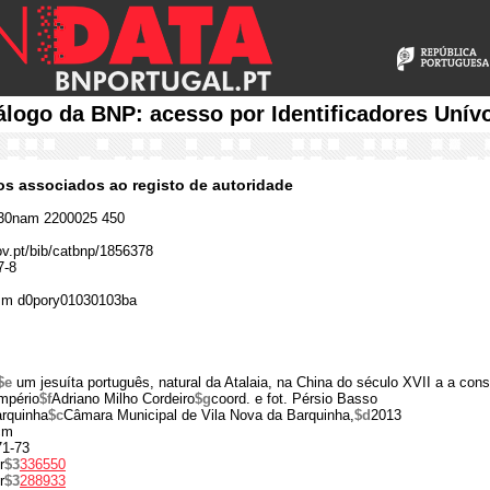
álogo da BNP: acesso por Identificadores Unív
cos associados ao registo de autoridade
30nam 2200025 450
gov.pt/bib/catbnp/1856378
7-8
 m d0pory01030103ba
$e
um jesuíta português, natural da Atalaia, na China do século XVII a a cons
Império
$f
Adriano Milho Cordeiro
$g
coord. e fot. Pérsio Basso
arquinha
$c
Câmara Municipal de Vila Nova da Barquinha,
$d
2013
cm
71-73
r
$3
336550
r
$3
288933