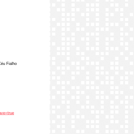
Céu Fialho
ave=true