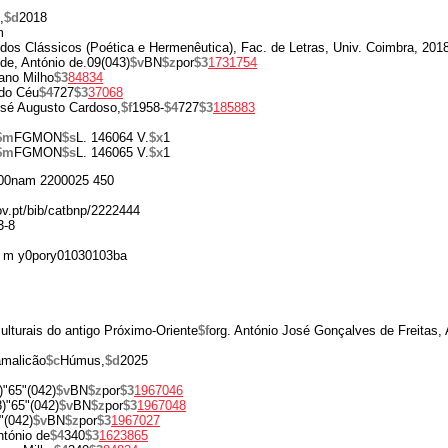
,
$d
2018
m
dos Clássicos (Poética e Hermenêutica), Fac. de Letras, Univ. Coimbra, 201
de, António de.09(043)
$v
BN
$z
por
$3
1731754
ano Milho
$3
84834
 do Céu
$4
727
$3
37068
sé Augusto Cardoso,
$f
1958-
$4
727
$3
185883
$m
FGMON
$s
L. 146064 V.
$x
1
$m
FGMON
$s
L. 146065 V.
$x
1
00nam 2200025 450
gov.pt/bib/catbnp/2222444
3-8
 m y0pory01030103ba
ulturais do antigo Próximo-Oriente
$f
org. António José Gonçalves de Freitas, 
amalicão
$c
Húmus,
$d
2025
)"65"(042)
$v
BN
$z
por
$3
1967046
)"65"(042)
$v
BN
$z
por
$3
1967048
"(042)
$v
BN
$z
por
$3
1967027
ntónio de
$4
340
$3
1623865