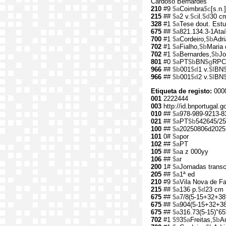
Cardoso Bernardes
210
#9
$a
Coimbra
$c
[s.n.]
215
##
$a
2 v.
$c
il.
$d
30 c
328
#1
$a
Tese dout. Estu
675
##
$a
821.134.3-1Ataí
700
#1
$a
Cordeiro,
$b
Adri
702
#1
$a
Fialho,
$b
Maria
702
#1
$a
Bernardes,
$b
Jo
801
#0
$a
PT
$b
BN
$g
RPC
966
##
$b
001
$d
1 v.
$l
BN
966
##
$b
001
$d
2 v.
$l
BN
Etiqueta de registo:
000
001
2222444
003
http://id.bnportugal.
010
##
$a
978-989-9213-8
021
##
$a
PT
$b
542645/25
100
##
$a
20250806d2025
101
0#
$a
por
102
##
$a
PT
105
##
$a
a z 000yy
106
##
$a
r
200
1#
$a
Jornadas transc
205
##
$a
1ª ed
210
#9
$a
Vila Nova de F
215
##
$a
136 p.
$d
23 cm
675
##
$a
7/8(5-15+32+38
675
##
$a
904(5-15+32+38
675
##
$a
316.73(5-15)"65
702
#1
$9
3
$a
Freitas,
$b
A