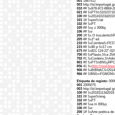
001
1887512
003
http://id.bnportugal.
010
##
$a
978-972-8869-2
021
##
$a
PT
$b
310107/10
100
##
$a
20141023d2010
101
1#
$a
por
$c
lat
102
##
$a
PT
105
##
$a
y z 000by
106
##
$a
r
200
1#
$a
O truculento
$f
205
##
$a
1ª ed
210
#9
$a
Coimbra
$c
FEST
215
##
$a
90 p.
$d
17 cm
675
##
$a
821.124-22"-02/
700
#0
$a
Plauto,
$f
ca 254
702
#1
$a
Cordeiro,
$b
Adri
801
#0
$a
PT
$b
BN
$g
RPC
856
41
$u
http://rnod.bn
900
##
$a
BIBNAC
$d
2014
966
##
$l
BN
$m
FGMON
$
Etiqueta de registo:
000
001
2005075
003
http://id.bnportugal.
100
##
$a
20181113d2018
101
0#
$a
por
$d
eng
102
##
$a
PT
105
##
$a
a m 000yy
106
##
$a
r
200
1#
$a
Arte poética de