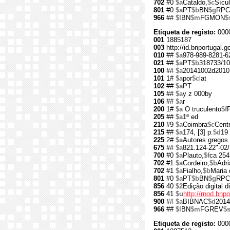
702
#0
$a
Cataldo,
$c
Sícul
801
#0
$a
PT
$b
BN
$g
RPC
966
##
$l
BN
$m
FGMON
$
Etiqueta de registo:
000
001
1885187
003
http://id.bnportugal.
010
##
$a
978-989-8281-6
021
##
$a
PT
$b
318733/10
100
##
$a
20141002d2010
101
1#
$a
por
$c
lat
102
##
$a
PT
105
##
$a
y z 000by
106
##
$a
r
200
1#
$a
O truculento
$f
205
##
$a
1ª ed
210
#9
$a
Coimbra
$c
Cent
215
##
$a
174, [3] p.
$d
19
225
2#
$a
Autores gregos 
675
##
$a
821.124-22"-02/
700
#0
$a
Plauto,
$f
ca 254
702
#1
$a
Cordeiro,
$b
Adri
702
#1
$a
Fialho,
$b
Maria
801
#0
$a
PT
$b
BN
$g
RPC
856
40
$2
Edição digital d
856
41
$u
http://rnod.bn
900
##
$a
BIBNAC
$d
2014
966
##
$l
BN
$m
FGREV
$
Etiqueta de registo:
000