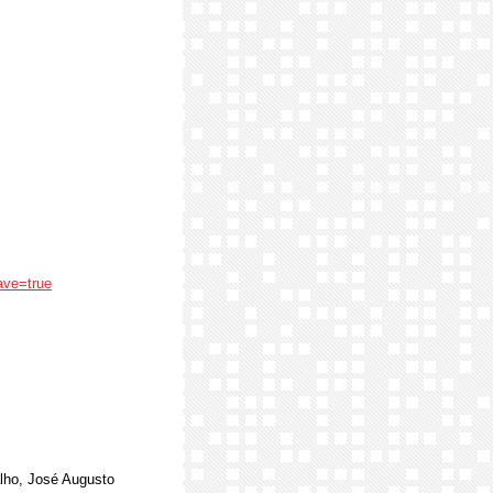
ave=true
alho, José Augusto