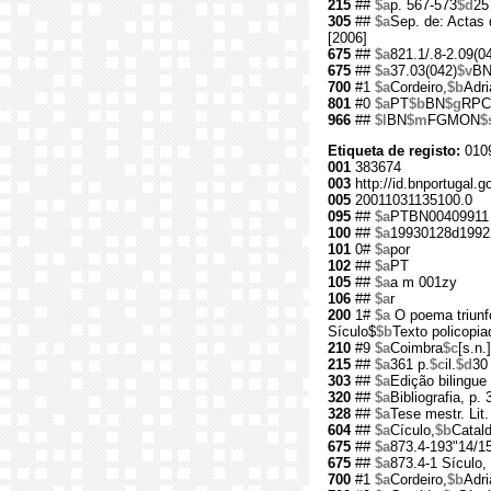
215
##
$a
p. 567-573
$d
25
305
##
$a
Sep. de: Actas 
[2006]
675
##
$a
821.1/.8-2.09(0
675
##
$a
37.03(042)
$v
B
700
#1
$a
Cordeiro,
$b
Adri
801
#0
$a
PT
$b
BN
$g
RPC
966
##
$l
BN
$m
FGMON
$
Etiqueta de registo:
010
001
383674
003
http://id.bnportugal.g
005
20011031135100.0
095
##
$a
PTBN00409911
100
##
$a
19930128d1992
101
0#
$a
por
102
##
$a
PT
105
##
$a
a m 001zy
106
##
$a
r
200
1#
$a
O poema triunf
Sículo$
$b
Texto policopia
210
#9
$a
Coimbra
$c
[s.n.]
215
##
$a
361 p.
$c
il.
$d
30
303
##
$a
Edição bilingue
320
##
$a
Bibliografia, p.
328
##
$a
Tese mestr. Lit.
604
##
$a
Cículo,
$b
Catald
675
##
$a
873.4-193"14/1
675
##
$a
873.4-1 Sículo,
700
#1
$a
Cordeiro,
$b
Adri