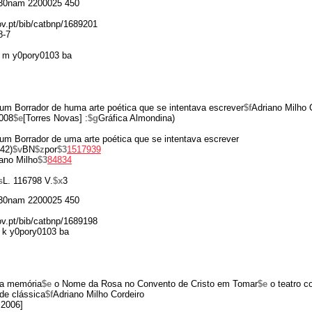
30nam 2200025 450
gov.pt/bib/catbnp/1689201
8-7
 m y0pory0103 ba
um Borrador de huma arte poética que se intentava escrever
$f
Adriano Milho 
008
$e
[Torres Novas] :
$g
Gráfica Almondina)
um Borrador de uma arte poética que se intentava escrever
42)
$v
BN
$z
por
$3
1517939
ano Milho
$3
84834
s
L. 116798 V.
$x
3
30nam 2200025 450
gov.pt/bib/catbnp/1689198
 k y0pory0103 ba
a memória
$e
o Nome da Rosa no Convento de Cristo em Tomar
$e
o teatro c
de clássica
$f
Adriano Milho Cordeiro
d
2006]