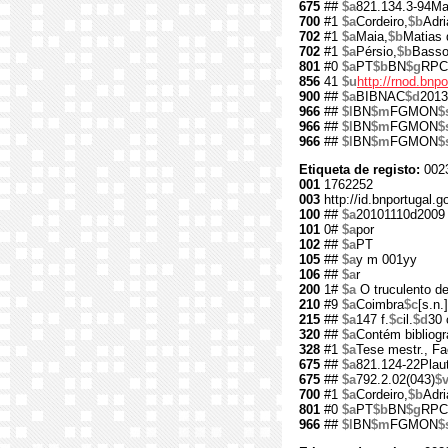
675
##
$a
821.134.3-94Ma
700
#1
$a
Cordeiro,
$b
Adri
702
#1
$a
Maia,
$b
Matias 
702
#1
$a
Pérsio,
$b
Bass
801
#0
$a
PT
$b
BN
$g
RPC
856
41
$u
http://rnod.bn
900
##
$a
BIBNAC
$d
2013
966
##
$l
BN
$m
FGMON
$
966
##
$l
BN
$m
FGMON
$
966
##
$l
BN
$m
FGMON
$
Etiqueta de registo:
002
001
1762252
003
http://id.bnportugal.
100
##
$a
20101110d2009 
101
0#
$a
por
102
##
$a
PT
105
##
$a
y m 001yy
106
##
$a
r
200
1#
$a
O truculento de
210
#9
$a
Coimbra
$c
[s.n.]
215
##
$a
147 f.
$c
il.
$d
30
320
##
$a
Contém bibliogr
328
#1
$a
Tese mestr., Fa
675
##
$a
821.124-22Plau
675
##
$a
792.2.02(043)
$
700
#1
$a
Cordeiro,
$b
Adri
801
#0
$a
PT
$b
BN
$g
RPC
966
##
$l
BN
$m
FGMON
$