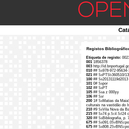
Cat
Registos Bibliográfi
Etiqueta de registo:
002
001
1856378
003
http://id.bnportugal.
010
##
$a
978-972-95634-
021
##
$a
PT
$b
360510/13
100
##
$a
20131119d2013
101
0#
$a
por
102
##
$a
PT
105
##
$a
a z 000yy
106
##
$a
r
200
1#
$a
Matias da Maia
culturais na vastidão do 
210
#9
$a
Vila Nova da B
215
##
$a
74 p.
$c
il.
$d
24 
320
##
$a
Bibliografia, p. 
675
##
$a
091.0
$v
BN
$z
po
675
##
$a
808.2
$v
BN
$z
po