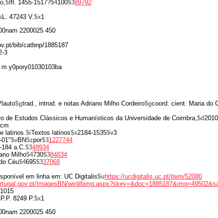
o,
$f
fl. 1455-1517?
$4
100
$3
89792
s
L. 47243 V.
$x
1
00nam 2200025 450
gov.pt/bib/catbnp/1885187
2-3
 m y0pory01030103ba
Plauto
$g
trad., introd. e notas Adriano Milho Cordeiro
$g
coord. cient. Maria do 
ro de Estudos Clássicos e Humanísticos da Universidade de Coimbra,
$d
2010
 cm
e latinos.
$i
Textos latinos
$x
2184-1535
$v
3
-01"
$v
BN
$z
por
$3
1227744
-184 a.C.
$3
48934
ano Milho
$4
730
$3
84834
 do Céu
$4
695
$3
37068
isponível em linha em: UC Digitalis
$u
https://ucdigitalis.uc.pt/item/52080
portugal.gov.pt/ImagesBN/winlibimg.aspx?skey=&doc=1885187&img=49502&s
1015
s
P.P. 8249 P.
$x
1
00nam 2200025 450