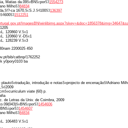
ia, Matias da.09
$v
BN
$z
por
$3
1554273
ano Milho
$3
84834
da,
$f
?-ca 1670,
$c
S.J.
$4
100
$3
136397
o
$4
600
$3
1512251
portugal.gov.pt/ImagesBN/winlibimg.aspx?skey=&doc=1856378&img=34647&s
1205
s
L. 120860 V.
$x
1
s
L. 120860 V.-D
$x
1
s
L. 128239 V.
$x
3
30nam 2200025 450
gov.pt/bib/catbnp/1762252
k y0pory0103 ba
 plauto
$e
tradução, introdução e notas
$e
projecto de encenação
$f
Adriano Milh
,
$d
2009
 cm
$e
curriculum viate (60) p.
afia
c. de Letras da Univ. de Coimbra, 2009
to.09(043)
$v
BN
$z
por
$3
1454606
v
BN
$z
por
$3
1454607
ano Milho
$3
84834
s
L. 106483 V.
$x
1