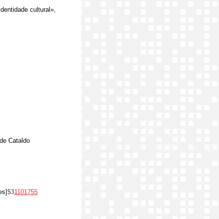
dentidade cultural»,
de Cataldo
es]
$3
1101755