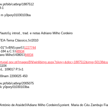
gov.pt/bib/catbnp/1887512
8-1
 m y0pory01030103ba
Plauto
$g
introd., trad. e notas Adriano Milho Cordeiro
EA-Tema Clássico,
$d
2010
-01"
$v
BN
$z
por
$3
1227744
-184 a.C.
$3
48934
ano Milho
$4
080
$3
84834
portugal.gov.pt/ImagesBN/winlibimg.aspx?skey=&doc=1887512&img=50138&s
1104
s
L. 109017 P.
$x
1
00nam 2200025 450
gov.pt/bib/catbnp/2005075
 k y0pory01030103ba
 António de Ataíde
$f
Adiano Milho Cordeiro
$g
orient. Maria do Céu Zambujo Fi