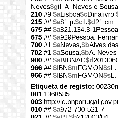
Neves
$g
il. A. Neves e Sousa .
210
#9
$a
Lisboa
$c
Dinalivro,
215
##
$a
81 p.
$c
il.
$d
21 cm
675
##
$a
821.134.3-1Pessoa
675
##
$a
929Pessoa, Ferna
700
#1
$a
Neves,
$b
Alves das
702
#1
$a
Sousa,
$b
A. Neves
900
##
$a
BIBNAC
$d
201306
966
##
$l
BN
$m
FGMON
$s
L.
966
##
$l
BN
$m
FGMON
$s
L.
Etiqueta de registo:
00230n
001
1368585
003
http://id.bnportugal.gov.
010
##
$a
972-700-521-7
021
##
$a
PT
$b
212000/04