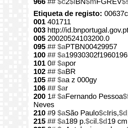
966
##
$c
2
$l
BN
$m
FGREV
$
Etiqueta de registo:
00637c
001
401711
003
http://id.bnportugal.gov.
005
20020524103200.0
095
##
$a
PTBN00429957
100
##
$a
19930302f1960196
101
0#
$a
por
102
##
$a
BR
105
##
$a
a z 000gy
106
##
$a
r
200
1#
$a
Fernando Pessoa
$
Neves
210
#9
$a
São Paulo
$c
Iris,
$d
215
##
$a
189 p.
$c
il.
$d
19 cm