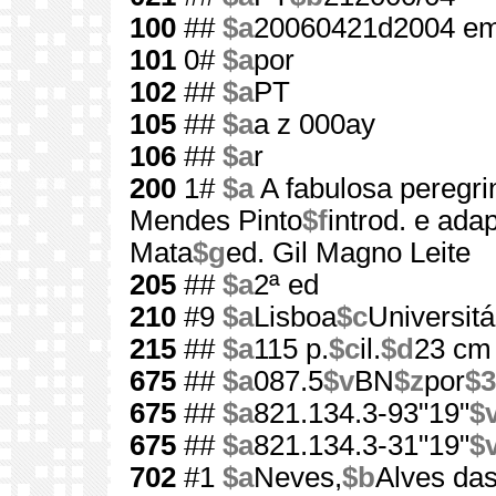
100
##
$a
20060421d2004 em
101
0#
$a
por
102
##
$a
PT
105
##
$a
a z 000ay
106
##
$a
r
200
1#
$a
A fabulosa peregr
Mendes Pinto
$f
introd. e ada
Mata
$g
ed. Gil Magno Leite
205
##
$a
2ª ed
210
#9
$a
Lisboa
$c
Universitá
215
##
$a
115 p.
$c
il.
$d
23 cm
675
##
$a
087.5
$v
BN
$z
por
$3
675
##
$a
821.134.3-93"19"
$
675
##
$a
821.134.3-31"19"
$
702
#1
$a
Neves,
$b
Alves das