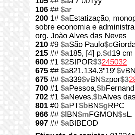
105
##
$a
a z 001yy
106
##
$a
r
200
1#
$a
Estatização, monop
sobre economia e administr
org. João Alves das Neves
210
#9
$a
São Paulo
$c
Giord
215
##
$a
185, [4] p.
$d
19 cm
600
#1
$2
SIPOR
$3
245032
675
##
$a
821.134.3"19"
$v
B
675
##
$a
339
$v
BN
$z
por
$3
2
700
#1
$a
Pessoa,
$b
Fernand
702
#1
$a
Neves,
$b
Alves das
801
#0
$a
PT
$b
BN
$g
RPC
966
##
$l
BN
$m
FGMON
$s
L.
997
##
$a
BIBEOD