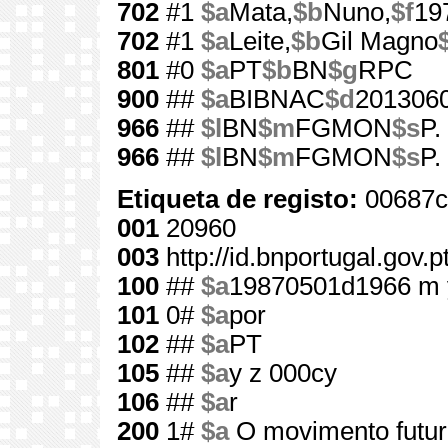
702
#1
$a
Mata,
$b
Nuno,
$f
19
702
#1
$a
Leite,
$b
Gil Magno
801
#0
$a
PT
$b
BN
$g
RPC
900
##
$a
BIBNAC
$d
201306
966
##
$l
BN
$m
FGMON
$s
P.
966
##
$l
BN
$m
FGMON
$s
P.
Etiqueta de registo:
00687c
001
20960
003
http://id.bnportugal.gov.
100
##
$a
19870501d1966 m 
101
0#
$a
por
102
##
$a
PT
105
##
$a
y z 000cy
106
##
$a
r
200
1#
$a
O movimento futur