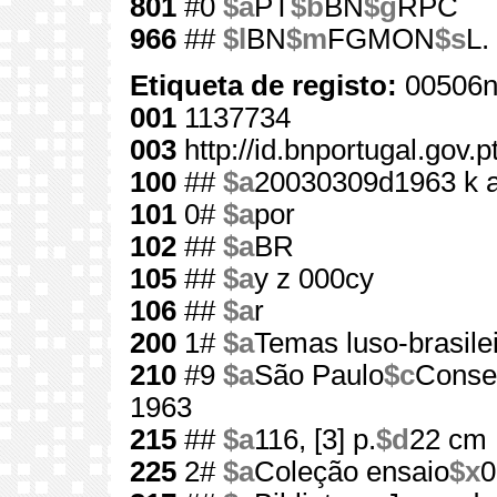
801
#0
$a
PT
$b
BN
$g
RPC
966
##
$l
BN
$m
FGMON
$s
L.
Etiqueta de registo:
00506n
001
1137734
003
http://id.bnportugal.gov.
100
##
$a
20030309d1963 k 
101
0#
$a
por
102
##
$a
BR
105
##
$a
y z 000cy
106
##
$a
r
200
1#
$a
Temas luso-brasile
210
#9
$a
São Paulo
$c
Consel
1963
215
##
$a
116, [3] p.
$d
22 cm
225
2#
$a
Coleção ensaio
$x
0