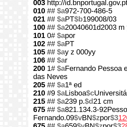
003
http://id.bnportugal.gov.
010
##
$a
972-700-486-5
021
##
$a
PT
$b
199008/03
100
##
$a
20040601d2003 m 
101
0#
$a
por
102
##
$a
PT
105
##
$a
y z 000yy
106
##
$a
r
200
1#
$a
Fernando Pessoa e
das Neves
205
##
$a
1ª ed
210
#9
$a
Lisboa
$c
Universitá
215
##
$a
239 p.
$d
21 cm
675
##
$a
821.134.3-92Pesso
Fernando.09
$v
BN
$z
por
$3
12
675
##
$a
659
$v
BN
$z
por
$3
2