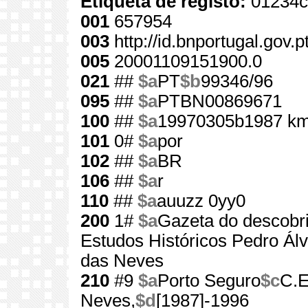
Etiqueta de registo:
01234c
001
657954
003
http://id.bnportugal.gov.
005
20001109151900.0
021
##
$a
PT
$b
99346/96
095
##
$a
PTBN00869671
100
##
$a
19970305b1987 km
101
0#
$a
por
102
##
$a
BR
106
##
$a
r
110
##
$a
auuzz 0yy0
200
1#
$a
Gazeta do descobr
Estudos Históricos Pedro Ál
das Neves
210
#9
$a
Porto Seguro
$c
C.E
Neves,
$d
[1987]-1996