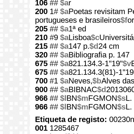
106
##
$a
r
200
1#
$a
Poetas revisitam 
portugueses e brasileiros
$f
o
205
##
$a
1ª ed
210
#9
$a
Lisboa
$c
Universitá
215
##
$a
147 p.
$d
24 cm
320
##
$a
Bibliografia p. 147
675
##
$a
821.134.3-1"19"
$v
675
##
$a
821.134.3(81)-1"19
700
#1
$a
Neves,
$b
Alves das
900
##
$a
BIBNAC
$d
201306
966
##
$l
BN
$m
FGMON
$s
L.
966
##
$l
BN
$m
FGMON
$s
L.
Etiqueta de registo:
00230n
001
1285467