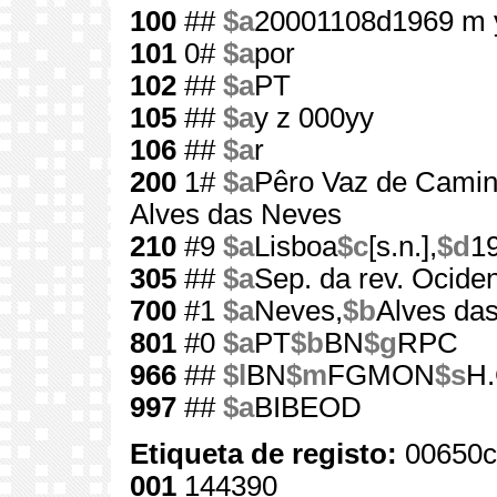
100
##
$a
20001108d1969 m 
101
0#
$a
por
102
##
$a
PT
105
##
$a
y z 000yy
106
##
$a
r
200
1#
$a
Pêro Vaz de Caminh
Alves das Neves
210
#9
$a
Lisboa
$c
[s.n.],
$d
1
305
##
$a
Sep. da rev. Ociden
700
#1
$a
Neves,
$b
Alves das
801
#0
$a
PT
$b
BN
$g
RPC
966
##
$l
BN
$m
FGMON
$s
H.
997
##
$a
BIBEOD
Etiqueta de registo:
00650c
001
144390