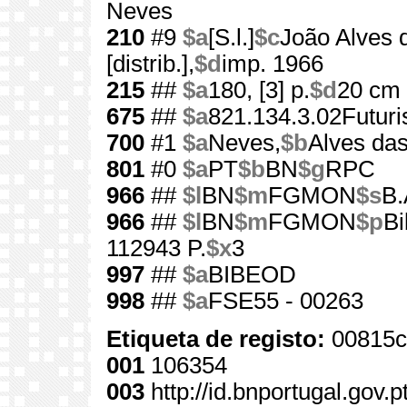
Neves
210
#9
$a
[S.l.]
$c
João Alves 
[distrib.],
$d
imp. 1966
215
##
$a
180, [3] p.
$d
20 cm
675
##
$a
821.134.3.02Futur
700
#1
$a
Neves,
$b
Alves das
801
#0
$a
PT
$b
BN
$g
RPC
966
##
$l
BN
$m
FGMON
$s
B.
966
##
$l
BN
$m
FGMON
$p
Bi
112943 P.
$x
3
997
##
$a
BIBEOD
998
##
$a
FSE55 - 00263
Etiqueta de registo:
00815c
001
106354
003
http://id.bnportugal.gov.