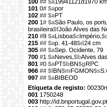
100
##
$a
19941121d1970 km
101
0#
$a
por
102
##
$a
PT
200
1#
$a
São Paulo, os port
brasileira
$f
João Alves das N
210
#9
$a
Lisboa
$c
Império,
$
215
##
$a
p. 41-48
$d
24 cm
305
##
$a
Sep. Ocidente, 79
700
#1
$a
Neves,
$b
Alves das
801
#0
$a
PT
$b
BN
$g
RPC
966
##
$l
BN
$m
FGMON
$s
S.
997
##
$a
BIBEOD
Etiqueta de registo:
00230n
001
1750248
003
http://id.bnportugal.gov.