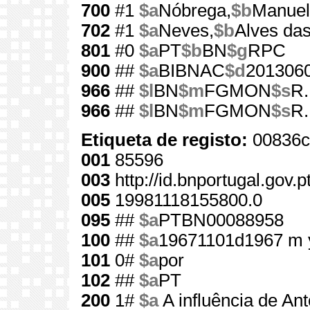
700
#1
$a
Nóbrega,
$b
Manuel
702
#1
$a
Neves,
$b
Alves das
801
#0
$a
PT
$b
BN
$g
RPC
900
##
$a
BIBNAC
$d
201306
966
##
$l
BN
$m
FGMON
$s
R.
966
##
$l
BN
$m
FGMON
$s
R.
Etiqueta de registo:
00836c
001
85596
003
http://id.bnportugal.gov.
005
19981118155800.0
095
##
$a
PTBN00088958
100
##
$a
19671101d1967 m 
101
0#
$a
por
102
##
$a
PT
200
1#
$a
A influência de An