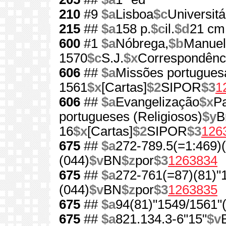
210
#9
$a
Lisboa
$c
Universitá
215
##
$a
158 p.
$c
il.
$d
21 cm
600
#1
$a
Nóbrega,
$b
Manuel
1570
$c
S.J.
$x
Correspondênc
606
##
$a
Missões portugues
1561
$x
[Cartas]
$2
SIPOR
$3
1
606
##
$a
Evangelização
$x
Pa
portugueses (Religiosos)
$y
B
16
$x
[Cartas]
$2
SIPOR
$3
126
675
##
$a
272-789.5(=1:469)
(044)
$v
BN
$z
por
$3
1263834
675
##
$a
272-761(=87)(81)"
(044)
$v
BN
$z
por
$3
1263835
675
##
$a
94(81)"1549/1561"
675
##
$a
821.134.3-6"15"
$v