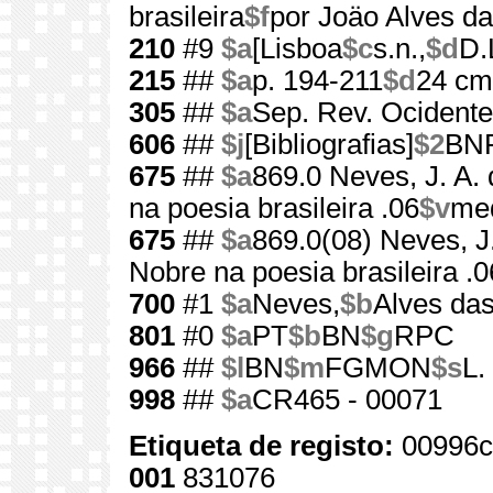
brasileira
$f
por Joäo Alves d
210
#9
$a
[Lisboa
$c
s.n.,
$d
D.
215
##
$a
p. 194-211
$d
24 cm
305
##
$a
Sep. Rev. Ocidente
606
##
$j
[Bibliografias]
$2
BN
675
##
$a
869.0 Neves, J. A. 
na poesia brasileira .06
$v
me
675
##
$a
869.0(08) Neves, J.
Nobre na poesia brasileira .0
700
#1
$a
Neves,
$b
Alves das
801
#0
$a
PT
$b
BN
$g
RPC
966
##
$l
BN
$m
FGMON
$s
L.
998
##
$a
CR465 - 00071
Etiqueta de registo:
00996c
001
831076