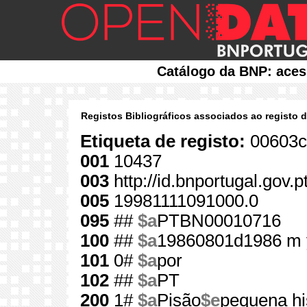
Catálogo da BNP: aces
Registos Bibliográficos associados ao registo 
Etiqueta de registo:
00603c
001
10437
003
http://id.bnportugal.gov.
005
19981111091000.0
095
##
$a
PTBN00010716
100
##
$a
19860801d1986 m 
101
0#
$a
por
102
##
$a
PT
200
1#
$a
Pisão
$e
pequena hi