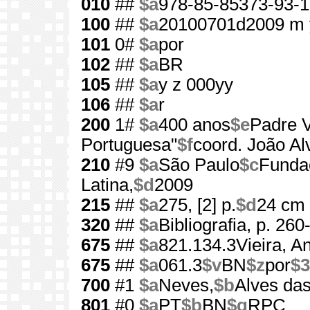
010
##
$a
978-85-85373-93-1
100
##
$a
20100701d2009 m 
101
0#
$a
por
102
##
$a
BR
105
##
$a
y z 000yy
106
##
$a
r
200
1#
$a
400 anos
$e
Padre V
Portuguesa"
$f
coord. João A
210
#9
$a
São Paulo
$c
Funda
Latina,
$d
2009
215
##
$a
275, [2] p.
$d
24 cm
320
##
$a
Bibliografia, p. 260
675
##
$a
821.134.3Vieira, A
675
##
$a
061.3
$v
BN
$z
por
$3
700
#1
$a
Neves,
$b
Alves das
801
#0
$a
PT
$b
BN
$g
RPC