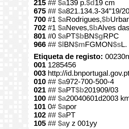
215
##
$a
139 p.
$d
19 cm
675
##
$a
821.134.3-34"19/20
700
#1
$a
Rodrigues,
$b
Urban
702
#1
$a
Neves,
$b
Alves das
801
#0
$a
PT
$b
BN
$g
RPC
966
##
$l
BN
$m
FGMON
$s
L.
Etiqueta de registo:
00230n
001
1285456
003
http://id.bnportugal.gov.
010
##
$a
972-700-500-4
021
##
$a
PT
$b
201909/03
100
##
$a
20040601d2003 km
101
0#
$a
por
102
##
$a
PT
105
##
$a
y z 001yy