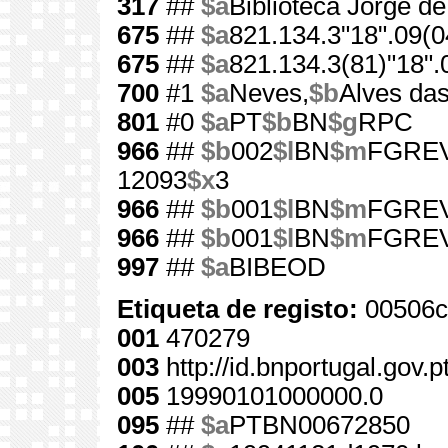
317
##
$a
Biblioteca Jorge d
675
##
$a
821.134.3"18".09(0
675
##
$a
821.134.3(81)"18".
700
#1
$a
Neves,
$b
Alves das
801
#0
$a
PT
$b
BN
$g
RPC
966
##
$b
002
$l
BN
$m
FGRE
12093
$x
3
966
##
$b
001
$l
BN
$m
FGRE
966
##
$b
001
$l
BN
$m
FGRE
997
##
$a
BIBEOD
Etiqueta de registo:
00506c
001
470279
003
http://id.bnportugal.gov.
005
19990101000000.0
095
##
$a
PTBN00672850