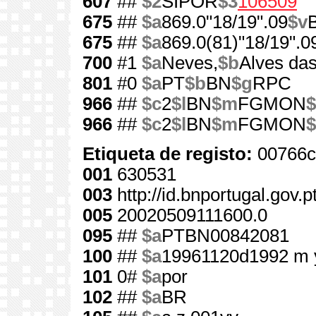
607
##
$2
SIPOR
$3
106509
675
##
$a
869.0"18/19".09
$v
675
##
$a
869.0(81)"18/19".0
700
#1
$a
Neves,
$b
Alves das
801
#0
$a
PT
$b
BN
$g
RPC
966
##
$c
2
$l
BN
$m
FGMON
$
966
##
$c
2
$l
BN
$m
FGMON
$
Etiqueta de registo:
00766c
001
630531
003
http://id.bnportugal.gov.
005
20020509111600.0
095
##
$a
PTBN00842081
100
##
$a
19961120d1992 m 
101
0#
$a
por
102
##
$a
BR