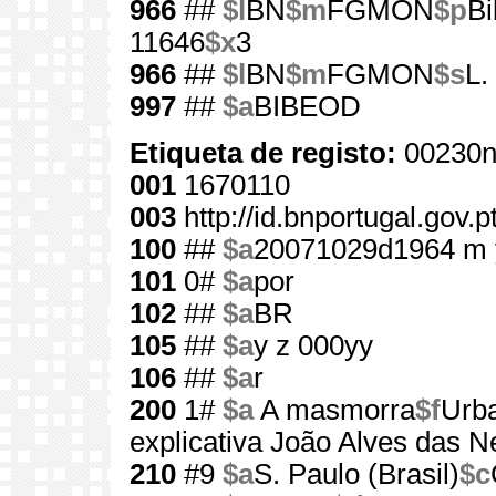
966
##
$l
BN
$m
FGMON
$p
Bi
11646
$x
3
966
##
$l
BN
$m
FGMON
$s
L.
997
##
$a
BIBEOD
Etiqueta de registo:
00230n
001
1670110
003
http://id.bnportugal.gov.
100
##
$a
20071029d1964 m 
101
0#
$a
por
102
##
$a
BR
105
##
$a
y z 000yy
106
##
$a
r
200
1#
$a
A masmorra
$f
Urb
explicativa João Alves das 
210
#9
$a
S. Paulo (Brasil)
$c