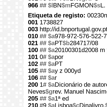
966
##
$l
BN
$m
FGMON
$s
L.
Etiqueta de registo:
00230n
001
1738827
003
http://id.bnportugal.gov.
010
##
$a
978-972-576-522-7
021
##
$a
PT
$b
284717/08
100
##
$a
20100301d2008 m 
101
0#
$a
por
102
##
$a
PT
105
##
$a
y z 000yd
106
##
$a
r
200
1#
$a
Dicionário de auto
Neves
$g
rev. Manuel Nascim
205
##
$a
1ª ed
210
#9
$a
Lisboa
$c
Dinalivro,