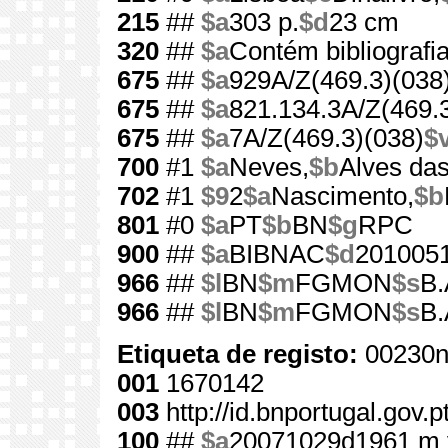
215
##
$a
303 p.
$d
23 cm
320
##
$a
Contém bibliografi
675
##
$a
929A/Z(469.3)(038
675
##
$a
821.134.3A/Z(469.
675
##
$a
7A/Z(469.3)(038)
$
700
#1
$a
Neves,
$b
Alves das
702
#1
$9
2
$a
Nascimento,
$b
801
#0
$a
PT
$b
BN
$g
RPC
900
##
$a
BIBNAC
$d
201005
966
##
$l
BN
$m
FGMON
$s
B.
966
##
$l
BN
$m
FGMON
$s
B.
Etiqueta de registo:
00230n
001
1670142
003
http://id.bnportugal.gov.
100
##
$a
20071029d1961 m 