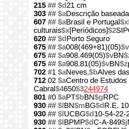
215
##
$d
21 cm
303
##
$a
Descrição baseada 
607
##
$a
Brasil e Portugal
$x
culturais
$x
[Periódicos]
$2
SI
620
##
$d
Porto Seguro
675
##
$a
008(469+81)(05)
$v
675
##
$a
908.469(05)
$v
BN
$
675
##
$a
908.81(05)
$v
BN
$z
702
#1
$a
Neves,
$b
Alves das
712
02
$a
Centro de Estudos 
Cabral
$4
650
$3
244974
801
#0
$a
PT
$b
BN
$g
RPC
930
##
$l
BN
$m
BG
$d
R.E. 10
930
##
$l
UCBG
$d
10-54-22-
930
##
$l
BPMP
$d
C-A-849
$j