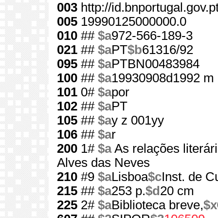
003
http://id.bnportugal.gov.
005
19990125000000.0
010
##
$a
972-566-189-3
021
##
$a
PT
$b
61316/92
095
##
$a
PTBN00483984
100
##
$a
19930908d1992 m 
101
0#
$a
por
102
##
$a
PT
105
##
$a
y z 001yy
106
##
$a
r
200
1#
$a
As relações literár
Alves das Neves
210
#9
$a
Lisboa
$c
Inst. de C
215
##
$a
253 p.
$d
20 cm
225
2#
$a
Biblioteca breve,
$x