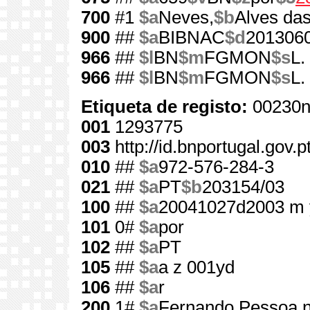
700
#1
$a
Neves,
$b
Alves das
900
##
$a
BIBNAC
$d
201306
966
##
$l
BN
$m
FGMON
$s
L.
966
##
$l
BN
$m
FGMON
$s
L.
Etiqueta de registo:
00230n
001
1293775
003
http://id.bnportugal.gov.
010
##
$a
972-576-284-3
021
##
$a
PT
$b
203154/03
100
##
$a
20041027d2003 m 
101
0#
$a
por
102
##
$a
PT
105
##
$a
a z 001yd
106
##
$a
r
200
1#
$a
Fernando Pessoa n