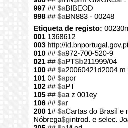
997
##
$a
BIBEOD
998
##
$a
BN883 - 00248
Etiqueta de registo:
00230n
001
1368612
003
http://id.bnportugal.gov.
010
##
$a
972-700-520-9
021
##
$a
PT
$b
211999/04
100
##
$a
20060421d2004 m 
101
0#
$a
por
102
##
$a
PT
105
##
$a
a z 001ey
106
##
$a
r
200
1#
$a
Cartas do Brasil e 
Nóbrega
$g
introd. e selec. 
205
##
$a
1ª ed