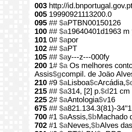
003
http://id.bnportugal.gov.
005
19990921113200.0
095
##
$a
PTBN00150126
100
##
$a
19640401d1963 m 
101
0#
$a
por
102
##
$a
PT
105
##
$a
y---z---000fy
200
1#
$a
Os melhores cont
Assis
$g
compil. de Joäo Alv
210
#9
$a
Lisboa
$c
Arcádia,
$
215
##
$a
314, [2] p.
$d
21 cm
225
2#
$a
Antologia
$v
16
675
##
$a
821.134.3(81)-34"1
700
#1
$a
Assis,
$b
Machado 
702
#1
$a
Neves,
$b
Alves das