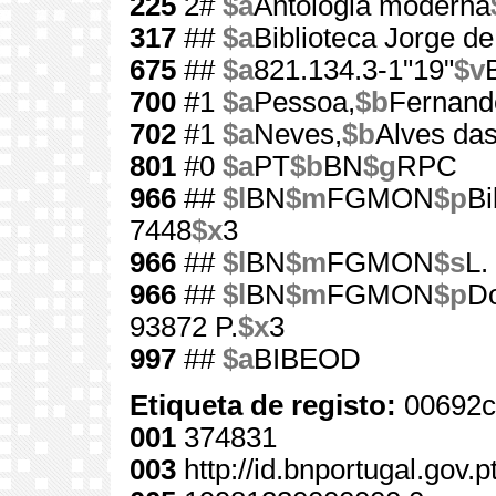
225
2#
$a
Antologia moderna
317
##
$a
Biblioteca Jorge d
675
##
$a
821.134.3-1"19"
$v
700
#1
$a
Pessoa,
$b
Fernand
702
#1
$a
Neves,
$b
Alves das
801
#0
$a
PT
$b
BN
$g
RPC
966
##
$l
BN
$m
FGMON
$p
Bi
7448
$x
3
966
##
$l
BN
$m
FGMON
$s
L.
966
##
$l
BN
$m
FGMON
$p
Do
93872 P.
$x
3
997
##
$a
BIBEOD
Etiqueta de registo:
00692c
001
374831
003
http://id.bnportugal.gov.