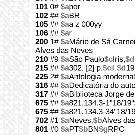
101
0#
$a
por
102
##
$a
BR
105
##
$a
a z 000yy
106
##
$a
r
200
1#
$a
Mário de Sá Carne
Alves das Neves
210
#9
$a
São Paulo
$c
Iris,
$d
215
##
$a
302, [2] p.
$c
il.
$d
19
225
2#
$a
Antologia moderna
316
##
$a
Dedicatória do auto
317
##
$a
Biblioteca Jorge d
675
##
$a
821.134.3-1"18/19"
675
##
$a
821.134.3-34"18/19
702
#1
$a
Neves,
$b
Alves das
801
#0
$a
PT
$b
BN
$g
RPC