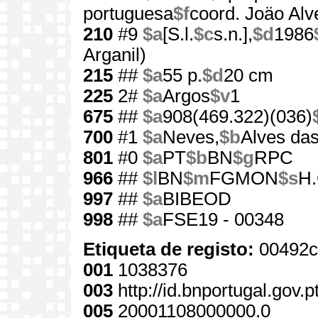
portuguesa
$f
coord. Joäo Al
210
#9
$a
[S.l.
$c
s.n.],
$d
1986
Arganil)
215
##
$a
55 p.
$d
20 cm
225
2#
$a
Argos
$v
1
675
##
$a
908(469.322)(036)
700
#1
$a
Neves,
$b
Alves das
801
#0
$a
PT
$b
BN
$g
RPC
966
##
$l
BN
$m
FGMON
$s
H.
997
##
$a
BIBEOD
998
##
$a
FSE19 - 00348
Etiqueta de registo:
00492c
001
1038376
003
http://id.bnportugal.gov.
005
20001108000000.0