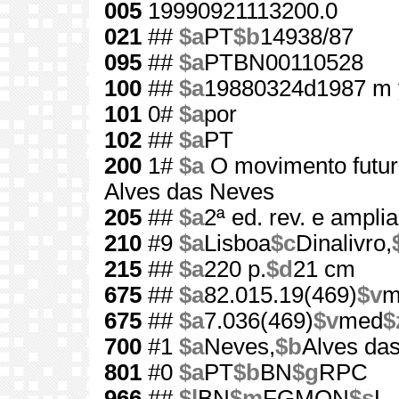
005
19990921113200.0
021
##
$a
PT
$b
14938/87
095
##
$a
PTBN00110528
100
##
$a
19880324d1987 m 
101
0#
$a
por
102
##
$a
PT
200
1#
$a
O movimento futur
Alves das Neves
205
##
$a
2ª ed. rev. e ampli
210
#9
$a
Lisboa
$c
Dinalivro,
215
##
$a
220 p.
$d
21 cm
675
##
$a
82.015.19(469)
$v
m
675
##
$a
7.036(469)
$v
med
$
700
#1
$a
Neves,
$b
Alves das
801
#0
$a
PT
$b
BN
$g
RPC
966
##
$l
BN
$m
FGMON
$s
L.