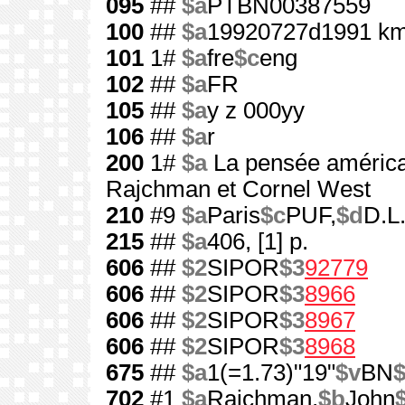
095
##
$a
PTBN00387559
100
##
$a
19920727d1991 km
101
1#
$a
fre
$c
eng
102
##
$a
FR
105
##
$a
y z 000yy
106
##
$a
r
200
1#
$a
La pensée américa
Rajchman et Cornel West
210
#9
$a
Paris
$c
PUF,
$d
D.L
215
##
$a
406, [1] p.
606
##
$2
SIPOR
$3
92779
606
##
$2
SIPOR
$3
8966
606
##
$2
SIPOR
$3
8967
606
##
$2
SIPOR
$3
8968
675
##
$a
1(=1.73)"19"
$v
BN
702
#1
$a
Rajchman,
$b
John