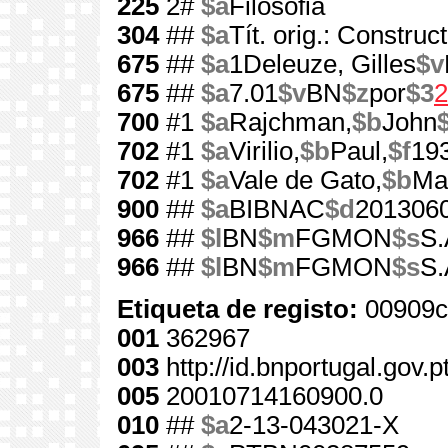
225
2#
$a
Filosofia
304
##
$a
Tít. orig.: Construc
675
##
$a
1Deleuze, Gilles
$v
675
##
$a
7.01
$v
BN
$z
por
$3
2
700
#1
$a
Rajchman,
$b
John
702
#1
$a
Virilio,
$b
Paul,
$f
19
702
#1
$a
Vale de Gato,
$b
Ma
900
##
$a
BIBNAC
$d
201306
966
##
$l
BN
$m
FGMON
$s
S.
966
##
$l
BN
$m
FGMON
$s
S.
Etiqueta de registo:
00909c
001
362967
003
http://id.bnportugal.gov.
005
20010714160900.0
010
##
$a
2-13-043021-X