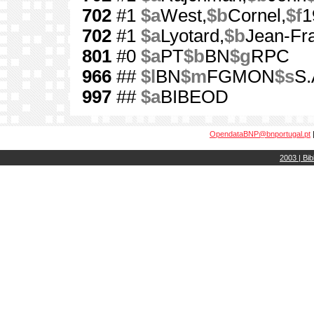
702
#1
$a
West,
$b
Cornel,
$f
1
702
#1
$a
Lyotard,
$b
Jean-Fra
801
#0
$a
PT
$b
BN
$g
RPC
966
##
$l
BN
$m
FGMON
$s
S.
997
##
$a
BIBEOD
OpendataBNP@bnportugal.pt
2003 | Bib