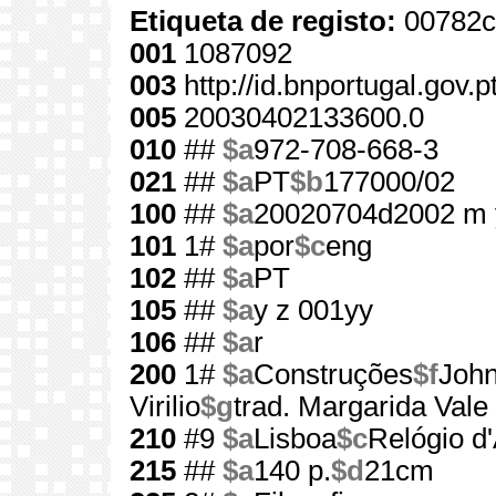
Etiqueta de registo:
00782c
001
1087092
003
http://id.bnportugal.gov.
005
20030402133600.0
010
##
$a
972-708-668-3
021
##
$a
PT
$b
177000/02
100
##
$a
20020704d2002 m 
101
1#
$a
por
$c
eng
102
##
$a
PT
105
##
$a
y z 001yy
106
##
$a
r
200
1#
$a
Construções
$f
Joh
Virilio
$g
trad. Margarida Vale
210
#9
$a
Lisboa
$c
Relógio d
215
##
$a
140 p.
$d
21cm