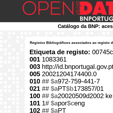
Catálogo da BNP: aces
Registos Bibliográficos associados ao registo 
Etiqueta de registo:
00745c
001
1083361
003
http://id.bnportugal.gov.
005
20021204174400.0
010
##
$a
972-759-441-7
021
##
$a
PT
$b
173857/01
100
##
$a
20020509d2002 ke
101
1#
$a
por
$c
eng
102
##
$a
PT