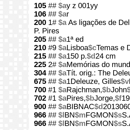
105
##
$a
y z 001yy
106
##
$a
r
200
1#
$a
As ligações de De
P. Pires
205
##
$a
1ª ed
210
#9
$a
Lisboa
$c
Temas e D
215
##
$a
150 p.
$d
24 cm
225
2#
$a
Memórias do mun
304
##
$a
Tít. orig.: The Del
675
##
$a
1Deleuze, Gilles
$v
700
#1
$a
Rajchman,
$b
John
702
#1
$a
Pires,
$b
Jorge,
$f
19
900
##
$a
BIBNAC
$d
201306
966
##
$l
BN
$m
FGMON
$s
S.
966
##
$l
BN
$m
FGMON
$s
S.