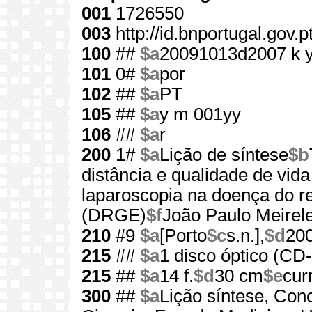
001
1726550
003
http://id.bnportugal.gov.
100
##
$a
20091013d2007 k 
101
0#
$a
por
102
##
$a
PT
105
##
$a
y m 001yy
106
##
$a
r
200
1#
$a
Lição de síntese
$b
distância e qualidade de vid
laparoscopia na doença do re
(DRGE)
$f
João Paulo Meirele
210
#9
$a
[Porto
$c
s.n.],
$d
20
215
##
$a
1 disco óptico (C
215
##
$a
14 f.
$d
30 cm
$e
cur
300
##
$a
Lição síntese, Co