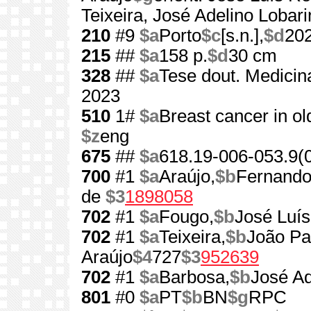
Teixeira, José Adelino Lobar
210
#9
$a
Porto
$c
[s.n.],
$d
20
215
##
$a
158 p.
$d
30 cm
328
##
$a
Tese dout. Medicina
2023
510
1#
$a
Breast cancer in ol
$z
eng
675
##
$a
618.19-006-053.9(
700
#1
$a
Araújo,
$b
Fernando
de
$3
1898058
702
#1
$a
Fougo,
$b
José Luí
702
#1
$a
Teixeira,
$b
João Pa
Araújo
$4
727
$3
952639
702
#1
$a
Barbosa,
$b
José Ad
801
#0
$a
PT
$b
BN
$g
RPC