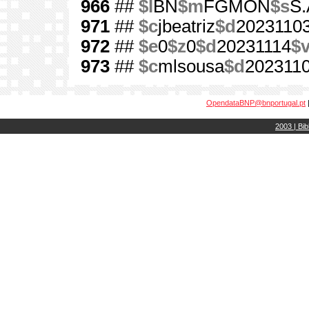
966
##
$l
BN
$m
FGMON
$s
S.
971
##
$c
jbeatriz
$d
2023110
972
##
$e
0
$z
0
$d
20231114
$
973
##
$c
mlsousa
$d
202311
OpendataBNP@bnportugal.pt
2003 | Bib