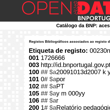
Catálogo da BNP: aces
Registos Bibliográficos associados ao registo 
Etiqueta de registo:
00230n
001
1726666
003
http://id.bnportugal.gov.
100
##
$a
20091013d2007 k 
101
0#
$a
por
102
##
$a
PT
105
##
$a
y m 000yy
106
##
$a
r
200
1#
$a
Relatório pedagógi