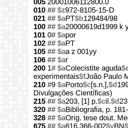
005
20001006112800.0
010
##
$z
972-8105-15-D
021
##
$a
PT
$b
129484/98
100
##
$a
20000619d1999 k 
101
0#
$a
por
102
##
$a
PT
105
##
$a
a z 001yy
106
##
$a
r
200
1#
$a
Colecistite aguda
$
experimentais
$f
João Paulo M
210
#9
$a
Porto
$c
[s.n.],
$d
19
Divulgações Científicas)
215
##
$a
203, [1] p.
$c
il.
$d
23
320
##
$a
Bibliografia, p. 181
328
##
$a
Orig. tese dout. Me
675
##
$a
616.366-002
$v
BN