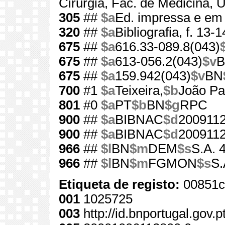
Cirurgia, Fac. de Medicina, U
305
##
$a
Ed. impressa e 
320
##
$a
Bibliografia, f. 13-1
675
##
$a
616.33-089.8(043)
675
##
$a
613-056.2(043)
$v
675
##
$a
159.942(043)
$v
BN
700
#1
$a
Teixeira,
$b
João Pa
801
#0
$a
PT
$b
BN
$g
RPC
900
##
$a
BIBNAC
$d
200911
900
##
$a
BIBNAC
$d
200911
966
##
$l
BN
$m
DEM
$s
S.A. 
966
##
$l
BN
$m
FGMON
$s
S.
Etiqueta de registo:
00851c
001
1025725
003
http://id.bnportugal.gov.