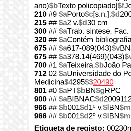
ano)
$b
Texto policopiado]
$f
J
210
#9
$a
Porto
$c
[s.n.],
$d
20
215
##
$a
2 v.
$d
30 cm
300
##
$a
Trab. sintese, Fac.
320
##
$a
Contém bibliografi
675
##
$a
617-089(043)
$v
BN
675
##
$a
378.14(469)(043)
$
700
#1
$a
Teixeira,
$b
João Pa
712
02
$a
Universidade do Po
Medicina
$4
295
$3
20490
801
#0
$a
PT
$b
BN
$g
RPC
900
##
$a
BIBNAC
$d
200911
966
##
$b
001
$d
1º v.
$l
BN
$m
966
##
$b
001
$d
2º v.
$l
BN
$m
Etiqueta de registo:
00230n