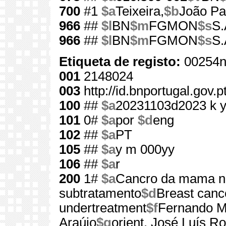
700
#1
$a
Teixeira,
$b
João Pa
966
##
$l
BN
$m
FGMON
$s
S.
966
##
$l
BN
$m
FGMON
$s
S.
Etiqueta de registo:
00254n
001
2148024
003
http://id.bnportugal.gov.
100
##
$a
20231103d2023 k 
101
0#
$a
por
$d
eng
102
##
$a
PT
105
##
$a
y m 000yy
106
##
$a
r
200
1#
$a
Cancro da mama na
subtratamento
$d
Breast cance
undertreatment
$f
Fernando M
Araújo
$g
orient. José Luís R