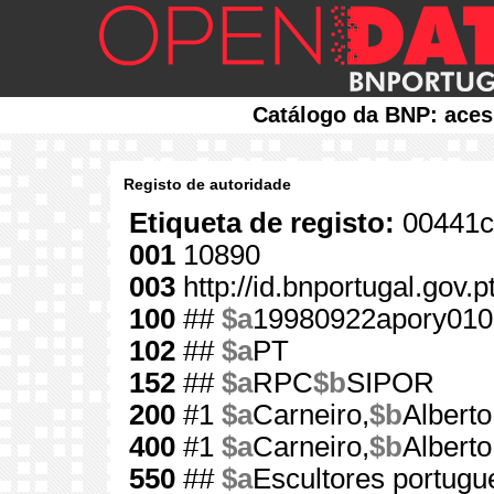
Catálogo da BNP: aces
Registo de autoridade
Etiqueta de registo:
00441c
001
10890
003
http://id.bnportugal.gov.
100
##
$a
19980922apory010
102
##
$a
PT
152
##
$a
RPC
$b
SIPOR
200
#1
$a
Carneiro,
$b
Alberto
400
#1
$a
Carneiro,
$b
Albert
550
##
$a
Escultores portugu