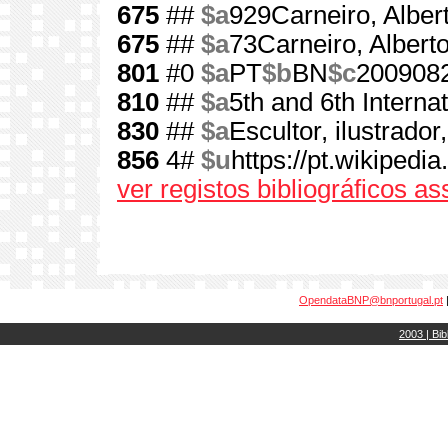
675
##
$a
929Carneiro, Alber
675
##
$a
73Carneiro, Albert
801
#0
$a
PT
$b
BN
$c
200908
810
##
$a
5th and 6th Intern
830
##
$a
Escultor, ilustrador
856
4#
$u
https://pt.wikipedi
ver registos bibliográficos a
OpendataBNP@bnportugal.pt
2003 | Bib