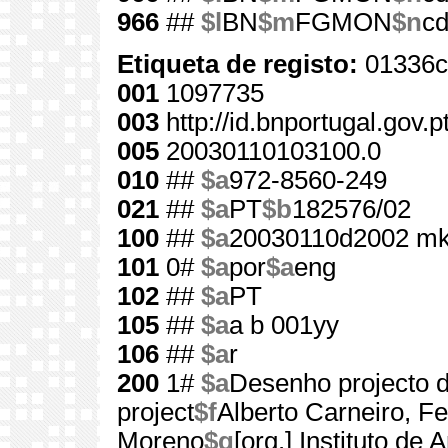
966
##
$l
BN
$m
FGMON
$n
cd
Etiqueta de registo:
01336c
001
1097735
003
http://id.bnportugal.gov.
005
20030110103100.0
010
##
$a
972-8560-249
021
##
$a
PT
$b
182576/02
100
##
$a
20030110d2002 mk
101
0#
$a
por
$a
eng
102
##
$a
PT
105
##
$a
a b 001yy
106
##
$a
r
200
1#
$a
Desenho projecto 
project
$f
Alberto Carneiro, F
Moreno
$g
[org.] Instituto d