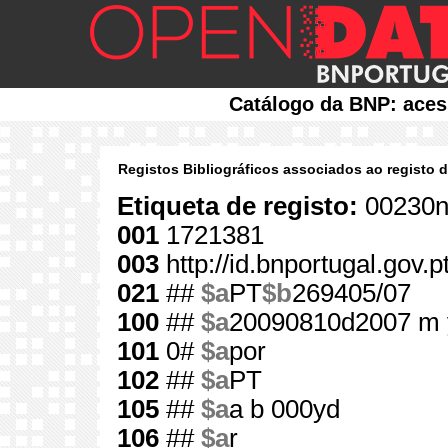
Catálogo da BNP: aces
Registos Bibliográficos associados ao registo 
Etiqueta de registo:
00230n
001
1721381
003
http://id.bnportugal.gov.
021
##
$a
PT
$b
269405/07
100
##
$a
20090810d2007 m 
101
0#
$a
por
102
##
$a
PT
105
##
$a
a b 000yd
106
##
$a
r