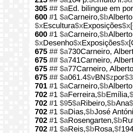
305
##
$a
Ed. bilingue em por
600
#1
$a
Carneiro,
$b
Alberto
$x
Escultura
$x
Exposições
$x
600
#1
$a
Carneiro,
$b
Alberto
$x
Desenho
$x
Exposições
$x
[
675
##
$a
730Carneiro, Alber
675
##
$a
741Carneiro, Alber
675
##
$a
77Carneiro, Albert
675
##
$a
061.4
$v
BN
$z
por
$3
701
#1
$a
Carneiro,
$b
Alberto
702
#1
$a
Ferreira,
$b
Emília,
$
702
#1
$9
5
$a
Ribeiro,
$b
Ana
702
#1
$a
Dias,
$b
José Antón
702
#1
$a
Rosengarten,
$b
Ru
702
#1
$a
Reis,
$b
Rosa,
$f
194