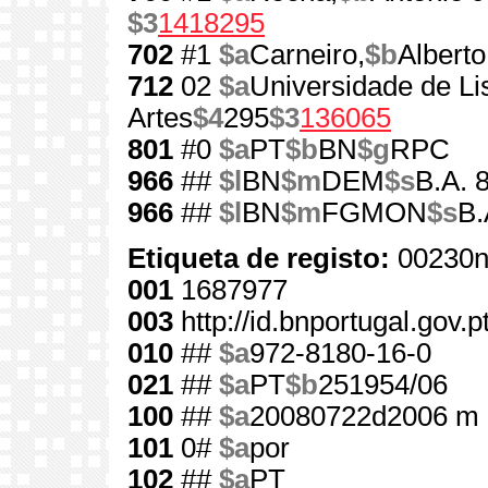
$3
1418295
702
#1
$a
Carneiro,
$b
Alberto
712
02
$a
Universidade de Li
Artes
$4
295
$3
136065
801
#0
$a
PT
$b
BN
$g
RPC
966
##
$l
BN
$m
DEM
$s
B.A. 
966
##
$l
BN
$m
FGMON
$s
B.
Etiqueta de registo:
00230n
001
1687977
003
http://id.bnportugal.gov.
010
##
$a
972-8180-16-0
021
##
$a
PT
$b
251954/06
100
##
$a
20080722d2006 m 
101
0#
$a
por
102
##
$a
PT