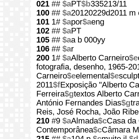
021
##
$a
PT
$b
335213/11
100
##
$a
20120229d2011 m 
101
1#
$a
por
$a
eng
102
##
$a
PT
105
##
$a
a b 000yy
106
##
$a
r
200
1#
$a
Alberto Carneiro
$e
fotografia, desenho, 1965-20
Carneiro
$e
elemental
$e
sculp
2011
$f
Exposição "Alberto Ca
Ferreira
$g
textos Alberto Car
António Fernandes Dias
$g
tr
Reis, José Rocha, João Ribe
210
#9
$a
Almada
$c
Casa da 
Contemporânea
$c
Câmara Mu
215
##
$a
104 p.
$c
muito il.
$d