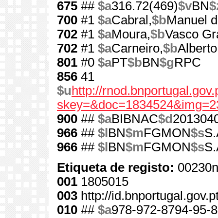
675
##
$a
316.72(469)
$v
BN
$
700
#1
$a
Cabral,
$b
Manuel d
702
#1
$a
Moura,
$b
Vasco Gr
702
#1
$a
Carneiro,
$b
Alberto
801
#0
$a
PT
$b
BN
$g
RPC
856
41
$u
http://rnod.bnportugal.go
skey=&doc=1834524&img=2
900
##
$a
BIBNAC
$d
201304
966
##
$l
BN
$m
FGMON
$s
S.
966
##
$l
BN
$m
FGMON
$s
S.
Etiqueta de registo:
00230n
001
1805015
003
http://id.bnportugal.gov.
010
##
$a
978-972-8794-95-8