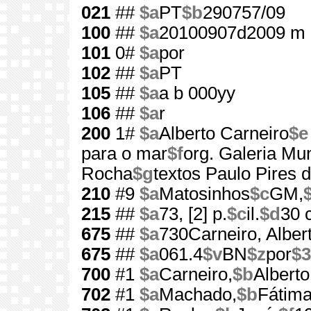
021
##
$a
PT
$b
290757/09
100
##
$a
20100907d2009 m 
101
0#
$a
por
102
##
$a
PT
105
##
$a
a b 000yy
106
##
$a
r
200
1#
$a
Alberto Carneiro
$e
para o mar
$f
org. Galeria Mu
Rocha
$g
textos Paulo Pires 
210
#9
$a
Matosinhos
$c
GM,
215
##
$a
73, [2] p.
$c
il.
$d
30 
675
##
$a
730Carneiro, Alber
675
##
$a
061.4
$v
BN
$z
por
$3
700
#1
$a
Carneiro,
$b
Alberto
702
#1
$a
Machado,
$b
Fátim