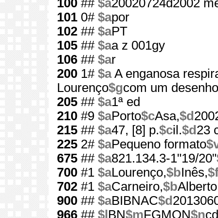
100
##
$a
20020724d2002 me
101
0#
$a
por
102
##
$a
PT
105
##
$a
a z 001gy
106
##
$a
r
200
1#
$a
A enganosa respi
Lourenço
$g
com um desenho 
205
##
$a
1ª ed
210
#9
$a
Porto
$c
Asa,
$d
200
215
##
$a
47, [8] p.
$c
il.
$d
23 
225
2#
$a
Pequeno formato
$
675
##
$a
821.134.3-1"19/20"
700
#1
$a
Lourenço,
$b
Inês,
$
702
#1
$a
Carneiro,
$b
Alberto
900
##
$a
BIBNAC
$d
201306
966
##
$l
BN
$m
FGMON
$n
cd