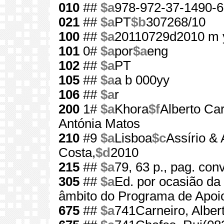
010
##
$a
978-972-37-1490-6
021
##
$a
PT
$b
307268/10
100
##
$a
20110729d2010 m 
101
0#
$a
por
$a
eng
102
##
$a
PT
105
##
$a
a b 000yy
106
##
$a
r
200
1#
$a
Khora
$f
Alberto Ca
Antónia Matos
210
#9
$a
Lisboa
$c
Assírio & 
Costa,
$d
2010
215
##
$a
79, 63 p., pag. con
305
##
$a
Ed. por ocasião da
âmbito do Programa de Apoi
675
##
$a
741Carneiro, Alber