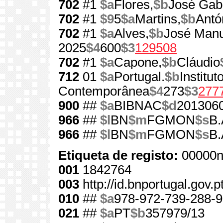
702
#1
$a
Flores,
$b
José Gabr
702
#1
$9
5
$a
Martins,
$b
Antó
702
#1
$a
Alves,
$b
José Manu
2025
$4
600
$3
129508
702
#1
$a
Capone,
$b
Cláudio
712
01
$a
Portugal.
$b
Institut
Contemporânea
$4
273
$3
277
900
##
$a
BIBNAC
$d
201306
966
##
$l
BN
$m
FGMON
$s
B.
966
##
$l
BN
$m
FGMON
$s
B.
Etiqueta de registo:
00000n
001
1842764
003
http://id.bnportugal.gov.
010
##
$a
978-972-739-288-9
021
##
$a
PT
$b
357979/13