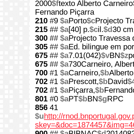
2000
$f
texto Alberto Carneiro
Fernando Piçarra
210
#9
$a
Porto
$c
Projecto T
215
##
$a
[40] p.
$c
il.
$d
30 cm
300
##
$a
Projecto Travessa
305
##
$a
Ed. bilingue em po
675
##
$a
7.01(042)
$v
BN
$z
p
675
##
$a
730Carneiro, Alber
700
#1
$a
Carneiro,
$b
Alberto
702
#1
$a
Prescott,
$b
David
$
702
#1
$a
Piçarra,
$b
Fernand
801
#0
$a
PT
$b
BN
$g
RPC
856
41
$u
http://rnod.bnportugal.go
skey=&doc=1874457&img=4
900
##
$a
BIBNAC
$d
201408