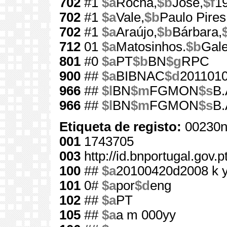
702
#1
$a
Rocha,
$b
José,
$f
1
702
#1
$a
Vale,
$b
Paulo Pires
702
#1
$a
Araújo,
$b
Bárbara,
712
01
$a
Matosinhos.
$b
Gale
801
#0
$a
PT
$b
BN
$g
RPC
900
##
$a
BIBNAC
$d
201101
966
##
$l
BN
$m
FGMON
$s
B.
966
##
$l
BN
$m
FGMON
$s
B.
Etiqueta de registo:
00230n
001
1743705
003
http://id.bnportugal.gov.
100
##
$a
20100420d2008 k 
101
0#
$a
por
$d
eng
102
##
$a
PT
105
##
$a
a m 000yy