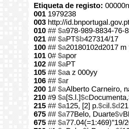
Etiqueta de registo:
00000n
001
1979238
003
http://id.bnportugal.gov.
010
##
$a
978-989-8834-76-8
021
##
$a
PT
$b
427314/17
100
##
$a
20180102d2017 m 
101
0#
$a
por
102
##
$a
PT
105
##
$a
a z 000yy
106
##
$a
r
200
1#
$a
Alberto Carneiro, n
210
#9
$a
[S.l.]
$c
Documenta,
215
##
$a
125, [2] p.
$c
il.
$d
21
675
##
$a
77Belo, Duarte
$v
B
675
##
$a
77.04(=1:469)"19/2