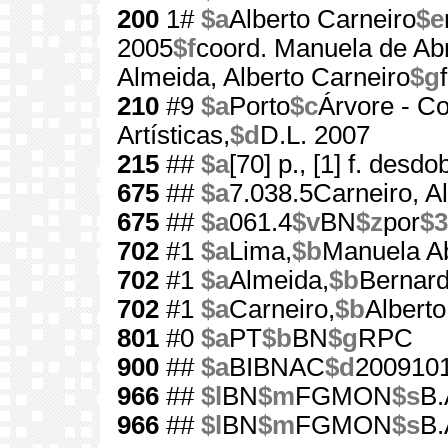
200
1#
$a
Alberto Carneiro
$e
2005
$f
coord. Manuela de Ab
Almeida, Alberto Carneiro
$g
210
#9
$a
Porto
$c
Árvore - Co
Artísticas,
$d
D.L. 2007
215
##
$a
[70] p., [1] f. desdobr
675
##
$a
7.038.5Carneiro, A
675
##
$a
061.4
$v
BN
$z
por
$3
702
#1
$a
Lima,
$b
Manuela A
702
#1
$a
Almeida,
$b
Bernard
702
#1
$a
Carneiro,
$b
Alberto
801
#0
$a
PT
$b
BN
$g
RPC
900
##
$a
BIBNAC
$d
200910
966
##
$l
BN
$m
FGMON
$s
B.
966
##
$l
BN
$m
FGMON
$s
B.