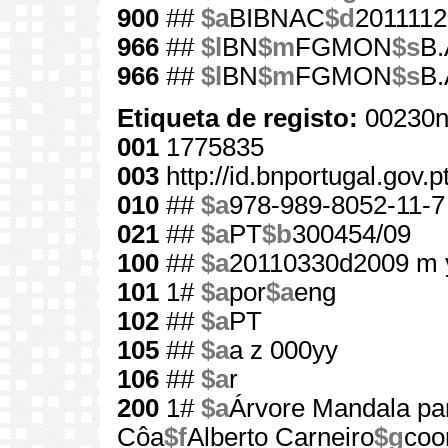
900
##
$a
BIBNAC
$d
2011112
966
##
$l
BN
$m
FGMON
$s
B.
966
##
$l
BN
$m
FGMON
$s
B.
Etiqueta de registo:
00230n
001
1775835
003
http://id.bnportugal.gov.
010
##
$a
978-989-8052-11-7
021
##
$a
PT
$b
300454/09
100
##
$a
20110330d2009 m 
101
1#
$a
por
$a
eng
102
##
$a
PT
105
##
$a
a z 000yy
106
##
$a
r
200
1#
$a
Árvore Mandala par
Côa
$f
Alberto Carneiro
$g
coo