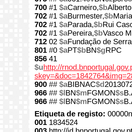
700
#1
$a
Carneiro,
$b
Alberto
702
#1
$a
Burmester,
$b
Mari
702
#1
$a
Parada,
$b
Rui Cas
702
#1
$a
Pereira,
$b
Vasco M
712
02
$a
Fundação de Serra
801
#0
$a
PT
$b
BN
$g
RPC
856
41
$u
http://rnod.bnportugal.go
skey=&doc=1842764&img=2
900
##
$a
BIBNAC
$d
201307
966
##
$l
BN
$m
FGMON
$s
B.
966
##
$l
BN
$m
FGMON
$s
B.
Etiqueta de registo:
00000n
001
1834524
003
http://id.bnportugal.gov.