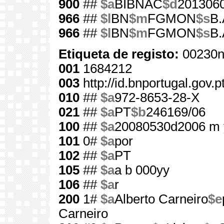
900
##
$a
BIBNAC
$d
201306
966
##
$l
BN
$m
FGMON
$s
B.
966
##
$l
BN
$m
FGMON
$s
B.
Etiqueta de registo:
00230n
001
1684212
003
http://id.bnportugal.gov.
010
##
$a
972-8653-28-X
021
##
$a
PT
$b
246169/06
100
##
$a
20080530d2006 m 
101
0#
$a
por
102
##
$a
PT
105
##
$a
a b 000yy
106
##
$a
r
200
1#
$a
Alberto Carneiro
$e
Carneiro