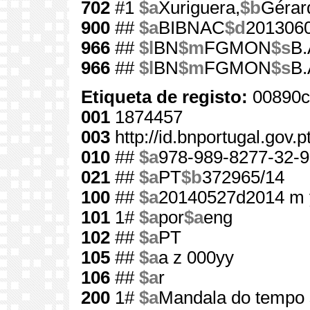
702
#1
$a
Xuriguera,
$b
Gérar
900
##
$a
BIBNAC
$d
201306
966
##
$l
BN
$m
FGMON
$s
B.
966
##
$l
BN
$m
FGMON
$s
B.
Etiqueta de registo:
00890c
001
1874457
003
http://id.bnportugal.gov.
010
##
$a
978-989-8277-32-9
021
##
$a
PT
$b
372965/14
100
##
$a
20140527d2014 m 
101
1#
$a
por
$a
eng
102
##
$a
PT
105
##
$a
a z 000yy
106
##
$a
r
200
1#
$a
Mandala do tempo 