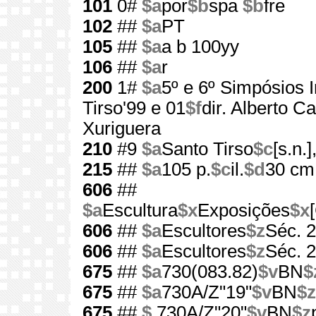
101
0#
$a
por
$b
spa
$b
fre
102
##
$a
PT
105
##
$a
a b 100yy
106
##
$a
r
200
1#
$a
5º e 6º Simpósios I
Tirso'99 e 01
$f
dir. Alberto C
Xuriguera
210
#9
$a
Santo Tirso
$c
[s.n.]
215
##
$a
105 p.
$c
il.
$d
30 cm
606
##
$a
Escultura
$x
Exposições
$x
606
##
$a
Escultores
$z
Séc. 
606
##
$a
Escultores
$z
Séc. 
675
##
$a
730(083.82)
$v
BN
$
675
##
$a
730A/Z"19"
$v
BN
$z
675
##
$.
730A/Z"20"
$v
BN
$z