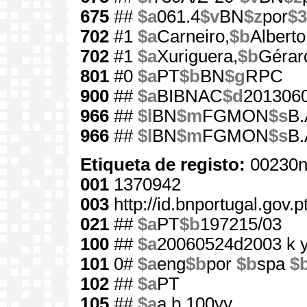
675
##
$a
061.4
$v
BN
$z
por
$3
702
#1
$a
Carneiro,
$b
Alberto
702
#1
$a
Xuriguera,
$b
Gérar
801
#0
$a
PT
$b
BN
$g
RPC
900
##
$a
BIBNAC
$d
201306
966
##
$l
BN
$m
FGMON
$s
B.
966
##
$l
BN
$m
FGMON
$s
B.
Etiqueta de registo:
00230n
001
1370942
003
http://id.bnportugal.gov.
021
##
$a
PT
$b
197215/03
100
##
$a
20060524d2003 k 
101
0#
$a
eng
$b
por
$b
spa
$
102
##
$a
PT
105
##
$a
a b 100yy