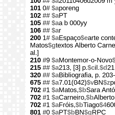
100
##
$a
20110406d2009 m 
101
0#
$a
poreng
102
##
$a
PT
105
##
$a
a b 000yy
106
##
$a
r
200
1#
$a
Espaço
$e
arte con
Matos
$g
textos Alberto Carneir
al.]
210
#9
$a
Montemor-o-Novo
215
##
$a
213, [3] p.
$c
il.
$d
21
320
##
$a
Bibliografia, p. 203
675
##
$a
7.01(042)
$v
BN
$z
p
702
#1
$a
Matos,
$b
Sara Antó
702
#1
$a
Carneiro,
$b
Alberto
702
#1
$a
Fróis,
$b
Tiago
$4
60
801
#0
$a
PT
$b
BN
$g
RPC