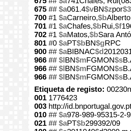
675
##
$a
741Chafes, Rui(08
675
##
$a
061.4
$v
BN
$z
por
$3
700
#1
$a
Carneiro,
$b
Alberto
701
#1
$a
Chafes,
$b
Rui,
$f
19
702
#1
$a
Matos,
$b
Sara Antó
801
#0
$a
PT
$b
BN
$g
RPC
900
##
$a
BIBNAC
$d
201203
966
##
$l
BN
$m
FGMON
$s
B.
966
##
$l
BN
$m
FGMON
$s
B.
966
##
$l
BN
$m
FGMON
$s
B.
Etiqueta de registo:
00230n
001
1776423
003
http://id.bnportugal.gov.
010
##
$a
978-989-95315-2-9
021
##
$a
PT
$b
299392/09