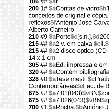
106
##
$a
r
200
1#
$a
Contas de vidro
$b
conceitos de original e cópi
reflexos
$f
António José Carv
Alberto Carneiro
210
#9
$a
Porto
$c
[s.n.],
$d
20
215
##
$a
2 v. em caixa
$c
il.
$
215
##
$a
2 disco óptico (C
14 x 1 cm
305
##
$a
Ed. impressa e 
320
##
$a
Contém bibliografi
328
#0
$a
Tese mestr.
$c
Práti
Contemporâneas
$e
Fac. de B
675
##
$a
7.01(043)
$v
BN
$z
p
675
##
$a
7.026(043)
$v
BN
$z
700
#1
$a
Rocha,
$b
António 