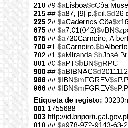
210
#9
$a
Lisboa
$c
Côa Mus
215
##
$a
87, [9] p.
$c
il.
$d
26 
225
2#
$a
Cadernos Côa
$x
1
675
##
$a
7.01(042)
$v
BN
$z
p
675
##
$a
730Carneiro, Alber
700
#1
$a
Carneiro,
$b
Alberto
702
#1
$a
Miranda,
$b
José B
801
#0
$a
PT
$b
BN
$g
RPC
900
##
$a
BIBNAC
$d
2011112
966
##
$l
BN
$m
FGREV
$s
P.P
966
##
$l
BN
$m
FGREV
$s
P.P
Etiqueta de registo:
00230n
001
1755688
003
http://id.bnportugal.gov.
010
##
$a
978-972-9143-63-2