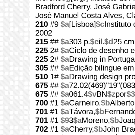
Bradford Cherry, José Gabrie
José Manuel Costa Alves, C
210
#9
$a
[Lisboa]
$c
Institut
2002
215
##
$a
303 p.
$c
il.
$d
25 cm
225
2#
$a
Ciclo de desenho 
225
2#
$a
Drawing in Portugal
305
##
$a
Edição bilingue em
510
1#
$a
Drawing design pro
675
##
$a
72.02(469)"19"(083
675
##
$a
061.4
$v
BN
$z
por
$3
700
#1
$a
Carneiro,
$b
Alberto
701
#1
$a
Távora,
$b
Fernand
701
#1
$9
3
$a
Moreno,
$b
Joaq
702
#1
$a
Cherry,
$b
John Bra