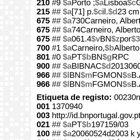
210
#9
$a
Porto ;
$a
Lisboa
$c
G
215
##
$a
[71] p.
$c
il.
$d
23 cm
675
##
$a
730Carneiro, Alber
675
##
$a
74Carneiro, Albert
675
##
$a
061.4
$v
BN
$z
por
$3
700
#1
$a
Carneiro,
$b
Alberto
801
#0
$a
PT
$b
BN
$g
RPC
900
##
$a
BIBNAC
$d
201306
966
##
$l
BN
$m
FGMON
$s
B.
966
##
$l
BN
$m
FGMON
$s
B.
Etiqueta de registo:
00230n
001
1370940
003
http://id.bnportugal.gov.
021
##
$a
PT
$b
197159/03
100
##
$a
20060524d2003 k 