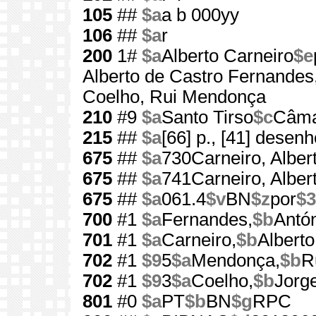
105
##
$a
a b 000yy
106
##
$a
r
200
1#
$a
Alberto Carneiro
$e
Alberto de Castro Fernandes,
Coelho, Rui Mendonça
210
#9
$a
Santo Tirso
$c
Câma
215
##
$a
[66] p., [41] desen
675
##
$a
730Carneiro, Alber
675
##
$a
741Carneiro, Alber
675
##
$a
061.4
$v
BN
$z
por
$3
700
#1
$a
Fernandes,
$b
Antón
701
#1
$a
Carneiro,
$b
Alberto
702
#1
$9
5
$a
Mendonça,
$b
R
702
#1
$9
3
$a
Coelho,
$b
Jorg
801
#0
$a
PT
$b
BN
$g
RPC