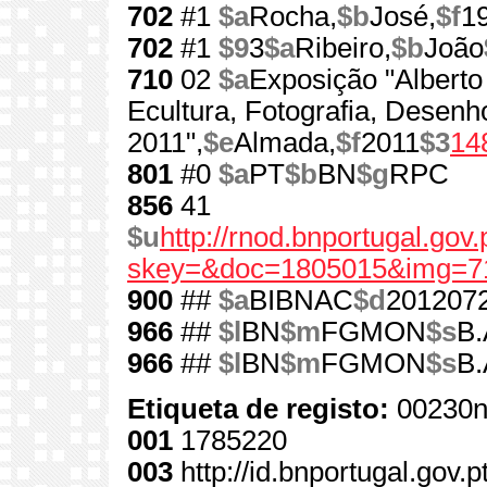
702
#1
$a
Rocha,
$b
José,
$f
1
702
#1
$9
3
$a
Ribeiro,
$b
João
710
02
$a
Exposição "Alberto
Ecultura, Fotografia, Desenh
2011",
$e
Almada,
$f
2011
$3
14
801
#0
$a
PT
$b
BN
$g
RPC
856
41
$u
http://rnod.bnportugal.go
skey=&doc=1805015&img=7
900
##
$a
BIBNAC
$d
201207
966
##
$l
BN
$m
FGMON
$s
B.
966
##
$l
BN
$m
FGMON
$s
B.
Etiqueta de registo:
00230n
001
1785220
003
http://id.bnportugal.gov.