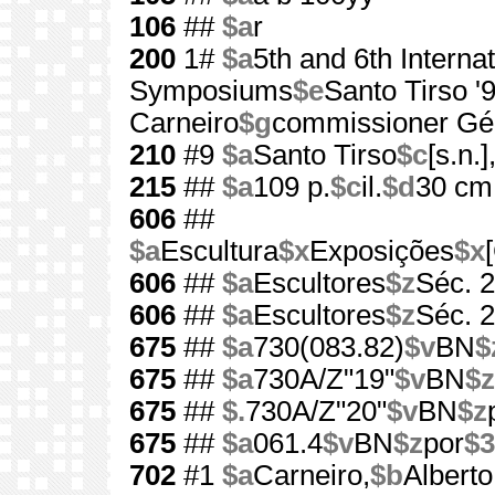
106
##
$a
r
200
1#
$a
5th and 6th Interna
Symposiums
$e
Santo Tirso '
Carneiro
$g
commissioner Gér
210
#9
$a
Santo Tirso
$c
[s.n.]
215
##
$a
109 p.
$c
il.
$d
30 cm
606
##
$a
Escultura
$x
Exposições
$x
606
##
$a
Escultores
$z
Séc. 
606
##
$a
Escultores
$z
Séc. 
675
##
$a
730(083.82)
$v
BN
$
675
##
$a
730A/Z"19"
$v
BN
$z
675
##
$.
730A/Z"20"
$v
BN
$z
675
##
$a
061.4
$v
BN
$z
por
$3
702
#1
$a
Carneiro,
$b
Alberto