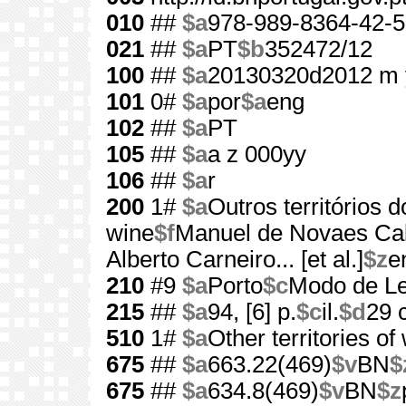
010
##
$a
978-989-8364-42-5
021
##
$a
PT
$b
352472/12
100
##
$a
20130320d2012 m 
101
0#
$a
por
$a
eng
102
##
$a
PT
105
##
$a
a z 000yy
106
##
$a
r
200
1#
$a
Outros territórios d
wine
$f
Manuel de Novaes Ca
Alberto Carneiro... [et al.]
$z
e
210
#9
$a
Porto
$c
Modo de Le
215
##
$a
94, [6] p.
$c
il.
$d
29 
510
1#
$a
Other territories of
675
##
$a
663.22(469)
$v
BN
$
675
##
$a
634.8(469)
$v
BN
$z