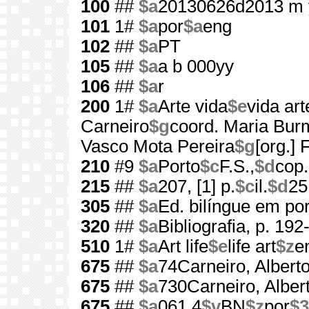
100
##
$a
20130626d2013 m 
101
1#
$a
por
$a
eng
102
##
$a
PT
105
##
$a
a b 000yy
106
##
$a
r
200
1#
$a
Arte vida
$e
vida art
Carneiro
$g
coord. Maria Bur
Vasco Mota Pereira
$g
[org.]
210
#9
$a
Porto
$c
F.S.,
$d
cop
215
##
$a
207, [1] p.
$c
il.
$d
25
305
##
$a
Ed. bilíngue em po
320
##
$a
Bibliografia, p. 192
510
1#
$a
Art life
$e
life art
$z
e
675
##
$a
74Carneiro, Albert
675
##
$a
730Carneiro, Alber
675
##
$a
061.4
$v
BN
$z
por
$3