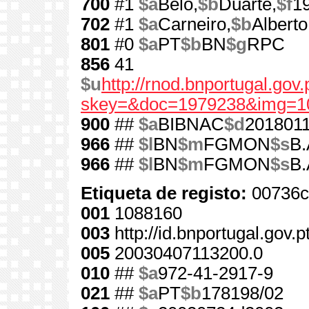
700
#1
$a
Belo,
$b
Duarte,
$f
1
702
#1
$a
Carneiro,
$b
Alberto
801
#0
$a
PT
$b
BN
$g
RPC
856
41
$u
http://rnod.bnportugal.go
skey=&doc=1979238&img=1
900
##
$a
BIBNAC
$d
201801
966
##
$l
BN
$m
FGMON
$s
B.
966
##
$l
BN
$m
FGMON
$s
B.
Etiqueta de registo:
00736c
001
1088160
003
http://id.bnportugal.gov.
005
20030407113200.0
010
##
$a
972-41-2917-9
021
##
$a
PT
$b
178198/02