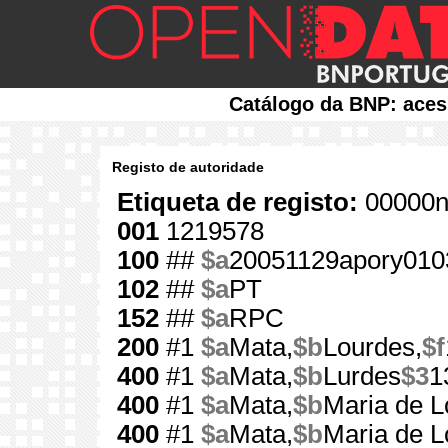
Catálogo da BNP: aces
Registo de autoridade
Etiqueta de registo:
00000n
001
1219578
100
##
$a
20051129apory010
102
##
$a
PT
152
##
$a
RPC
200
#1
$a
Mata,
$b
Lourdes,
$f
400
#1
$a
Mata,
$b
Lurdes
$3
1
400
#1
$a
Mata,
$b
Maria de L
400
#1
$a
Mata,
$b
Maria de L