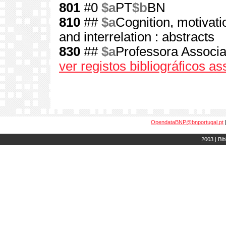
801
#0
$a
PT
$b
BN
810
##
$a
Cognition, motivati
and interrelation : abstracts
830
##
$a
Professora Associ
ver registos bibliográficos a
OpendataBNP@bnportugal.pt
2003 | Bib