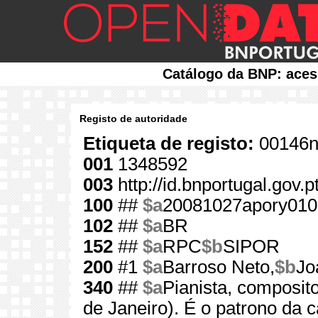
Catálogo da BNP: aces
Registo de autoridade
Etiqueta de registo:
00146n
001
1348592
003
http://id.bnportugal.gov.
100
##
$a
20081027apory010
102
##
$a
BR
152
##
$a
RPC
$b
SIPOR
200
#1
$a
Barroso Neto,
$b
Jo
340
##
$a
Pianista, composito
de Janeiro). É o patrono da