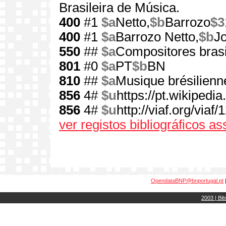
Brasileira de Música.
400
#1
$a
Netto,
$b
Barrozo
$3
400
#1
$a
Barrozo Netto,
$b
J
550
##
$a
Compositores brasi
801
#0
$a
PT
$b
BN
810
##
$a
Musique brésilienn
856
4#
$u
https://pt.wikipedi
856
4#
$u
http://viaf.org/viaf
ver registos bibliográficos a
OpendataBNP@bnportugal.pt
2003 | Bib