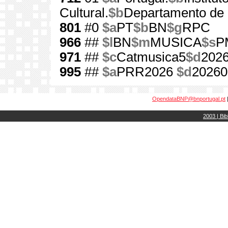
Cultural.
$b
Departamento de 
801
#0
$a
PT
$b
BN
$g
RPC
966
##
$l
BN
$m
MUSICA
$s
P
971
##
$c
Catmusica5
$d
202
995
##
$a
PRR2026
$d
20260
OpendataBNP@bnportugal.pt
2003 | Bib