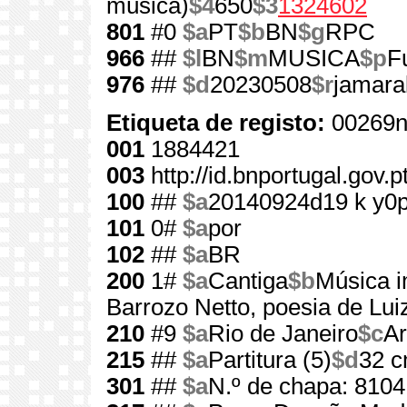
música)
$4
650
$3
1324602
801
#0
$a
PT
$b
BN
$g
RPC
966
##
$l
BN
$m
MUSICA
$p
F
976
##
$d
20230508
$r
jamara
Etiqueta de registo:
00269n
001
1884421
003
http://id.bnportugal.gov.
100
##
$a
20140924d19 k y0
101
0#
$a
por
102
##
$a
BR
200
1#
$a
Cantiga
$b
Música i
Barrozo Netto, poesia de Lu
210
#9
$a
Rio de Janeiro
$c
Ar
215
##
$a
Partitura (5)
$d
32 
301
##
$a
N.º de chapa: 8104