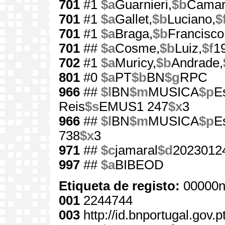
701
#1
$a
Guarnieri,
$b
Camar
701
#1
$a
Gallet,
$b
Luciano,
$
701
#1
$a
Braga,
$b
Francisco
701
##
$a
Cosme,
$b
Luiz,
$f
1
702
#1
$a
Muricy,
$b
Andrade,
801
#0
$a
PT
$b
BN
$g
RPC
966
##
$l
BN
$m
MUSICA
$p
E
Reis
$s
EMUS1 247
$x
3
966
##
$l
BN
$m
MUSICA
$p
E
738
$x
3
971
##
$c
jamaral
$d
2023012
997
##
$a
BIBEOD
Etiqueta de registo:
00000n
001
2244744
003
http://id.bnportugal.gov.