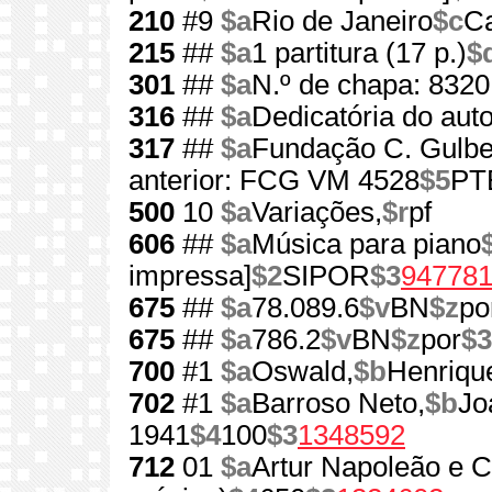
210
#9
$a
Rio de Janeiro
$c
Ca
215
##
$a
1 partitura (17 p.)
$
301
##
$a
N.º de chapa: 8320
316
##
$a
Dedicatória do auto
317
##
$a
Fundação C. Gulben
anterior: FCG VM 4528
$5
PT
500
10
$a
Variações,
$r
pf
606
##
$a
Música para piano
impressa]
$2
SIPOR
$3
94778
675
##
$a
78.089.6
$v
BN
$z
po
675
##
$a
786.2
$v
BN
$z
por
$3
700
#1
$a
Oswald,
$b
Henriqu
702
#1
$a
Barroso Neto,
$b
Jo
1941
$4
100
$3
1348592
712
01
$a
Artur Napoleão e C