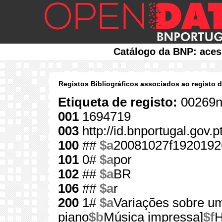
Catálogo da BNP: aces
Registos Bibliográficos associados ao registo 
Etiqueta de registo:
00269n
001
1694719
003
http://id.bnportugal.gov.
100
##
$a
20081027f1920192
101
0#
$a
por
102
##
$a
BR
106
##
$a
r
200
1#
$a
Variações sobre u
piano
$b
Música impressa]
$f
H