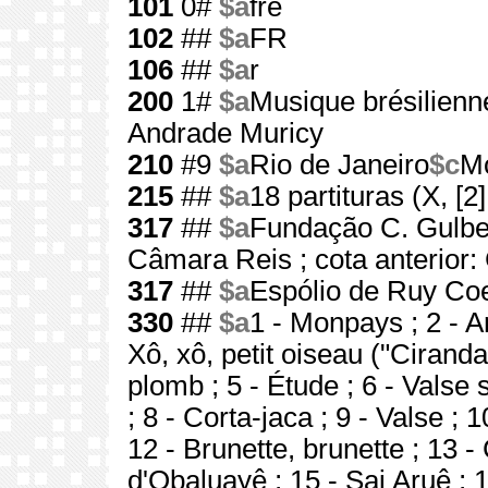
101
0#
$a
fre
102
##
$a
FR
106
##
$a
r
200
1#
$a
Musique brésilienn
Andrade Muricy
210
#9
$a
Rio de Janeiro
$c
M
215
##
$a
18 partituras (X, [2]
317
##
$a
Fundação C. Gulb
Câmara Reis ; cota anterior:
317
##
$a
Espólio de Ruy Co
330
##
$a
1 - Monpays ; 2 - A
Xô, xô, petit oiseau ("Cirandas
plomb ; 5 - Étude ; 6 - Valse
; 8 - Corta-jaca ; 9 - Valse ; 
12 - Brunette, brunette ; 13 
d'Obaluayê ; 15 - Sai Aruê ; 