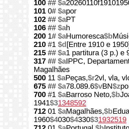
100
##
$a
20260110f1910195
101
0#
$a
por
102
##
$a
PT
106
##
$a
h
200
1#
$a
Humoresca
$b
Músi
210
#1
$d
[Entre 1910 e 1950
215
##
$a
1 partitura (3 p.) e 
317
##
$a
IPPC, Departament
Magalhães
500
11
$a
Peças,
$r
2vl, vla, vl
675
##
$a
78.089.6
$v
BN
$z
po
700
#1
$a
Barroso Neto,
$b
Jo
1941
$3
1348592
712
01
$a
Magalhães,
$b
Edua
1960
$4
030
$4
330
$3
1932519
712
01
$a
Portugal.
$b
Institu