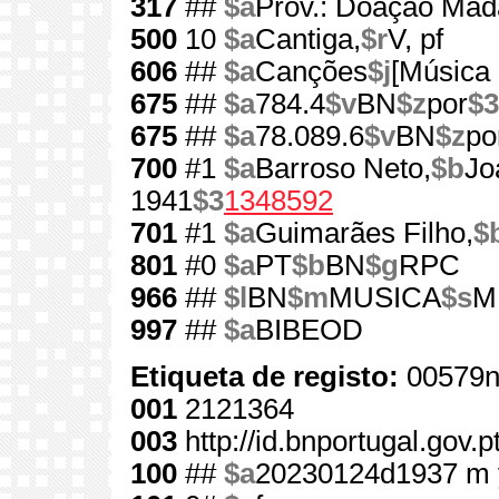
317
##
$a
Prov.: Doação Mad
500
10
$a
Cantiga,
$r
V, pf
606
##
$a
Canções
$j
[Música
675
##
$a
784.4
$v
BN
$z
por
$3
675
##
$a
78.089.6
$v
BN
$z
po
700
#1
$a
Barroso Neto,
$b
Jo
1941
$3
1348592
701
#1
$a
Guimarães Filho,
$
801
#0
$a
PT
$b
BN
$g
RPC
966
##
$l
BN
$m
MUSICA
$s
M.
997
##
$a
BIBEOD
Etiqueta de registo:
00579n
001
2121364
003
http://id.bnportugal.gov.
100
##
$a
20230124d1937 m 