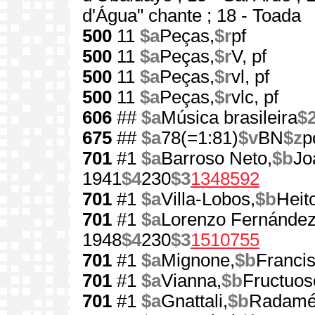
d'Água" chante ; 18 - Toada
500
11
$a
Peças,
$r
pf
500
11
$a
Peças,
$r
V, pf
500
11
$a
Peças,
$r
vl, pf
500
11
$a
Peças,
$r
vlc, pf
606
##
$a
Música brasileira
$
675
##
$a
78(=1:81)
$v
BN
$z
p
701
#1
$a
Barroso Neto,
$b
Jo
1941
$4
230
$3
1348592
701
#1
$a
Villa-Lobos,
$b
Heito
701
#1
$a
Lorenzo Fernánde
1948
$4
230
$3
1510755
701
#1
$a
Mignone,
$b
Francis
701
#1
$a
Vianna,
$b
Fructuos
701
#1
$a
Gnattali,
$b
Radamé