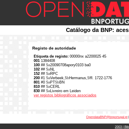
Catálogo da BNP: aces
Registo de autoridade
Etiqueta de registo:
00000nx a2200025 45
001
1384408
100
##
$a
20090708apory0103 ba0
102
##
$a
NL
152
##
$a
RPC
200
#1
$a
Verbeek,
$b
Hermanus,
$f
fl. 1722-1776
801
#0
$a
PT
$b
BN
810
##
$a
CERL
830
##
$a
Livreiro em Leiden
ver registos bibliográficos associados
OpendataBNP@bnportugal.pt
2003 | Bib