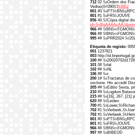
712
02
$a
Ordem dos Fra
Vedras)
$4
390
$3
53952
801
#0
$a
PT
$b
BN
$g
RPC
801
#1
$a
FR
$b
JOUVE
856
40
$2
Cópia digital d
id=SyBgAAAAcAAJ&print
966
##
$l
BN
$m
FGMON
$
966
##
$l
BN
$m
FGMON
$
995
##
$a
PRR2024
$d
20
Etiqueta de registo:
0055
001
1237821
003
http://id.bnportugal.
100
##
$a
20020702d1728
101
0#
$a
lat
102
##
$a
NL
106
##
$a
r
200
1#
$a
Tractatus de cor
sectione. His accedit Diss
205
##
$a
Editio Sexta, pr
210
#9
$a
Lugduni Batav
215
##
$a
[16], 267, [21] 
620
##
$d
Leiden
700
#1
$a
Lower,
$b
Richar
702
#1
$a
Verbeek,
$b
Joa
702
#1
$a
Verbeek,
$b
Her
801
#0
$a
PT
$b
BN
$g
RPC
801
#1
$a
FR
$b
JOUVE
966
##
$l
BN
$m
FGMON
$
997
##
$a
BIBEOD