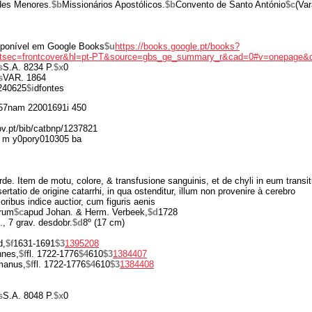
des Menores.
$b
Missionários Apostólicos.
$b
Convento de Santo António
$c
(Var
isponível em Google Books
$u
https://books.google.pt/books?
sec=frontcover&hl=pt-PT&source=gbs_ge_summary_r&cad=0#v=onepage&q
s
S.A. 8234 P.
$x
0
s
VAR. 1864
240625
$i
dfontes
7nam 22001691i 450
gov.pt/bib/catbnp/1237821
 m y0pory010305 ba
de. Item de motu, colore, & transfusione sanguinis, et de chyli in eum transit
ertatio de origine catarrhi, in qua ostenditur, illum non provenire à cerebro
ioribus indice auctior, cum figuris aenis
orum
$c
apud Johan. & Herm. Verbeek,
$d
1728
p., 7 grav. desdobr.
$d
8º (17 cm)
d,
$f
1631-1691
$3
1395208
nnes,
$f
fl. 1722-1776
$4
610
$3
1384407
manus,
$f
fl. 1722-1776
$4
610
$3
1384408
s
S.A. 8048 P.
$x
0