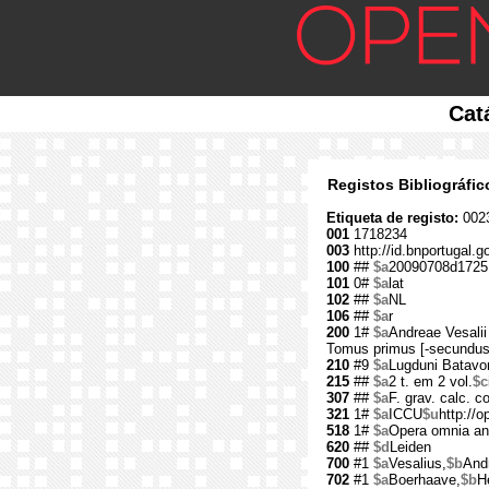
Cat
Registos Bibliográfi
Etiqueta de registo:
002
001
1718234
003
http://id.bnportugal.
100
##
$a
20090708d1725
101
0#
$a
lat
102
##
$a
NL
106
##
$a
r
200
1#
$a
Andreae Vesalii
Tomus primus [-secundus
210
#9
$a
Lugduni Batav
215
##
$a
2 t. em 2 vol.
$c
307
##
$a
F. grav. calc. 
321
1#
$a
ICCU
$u
http://o
518
1#
$a
Opera omnia ana
620
##
$d
Leiden
700
#1
$a
Vesalius,
$b
And
702
#1
$a
Boerhaave,
$b
H