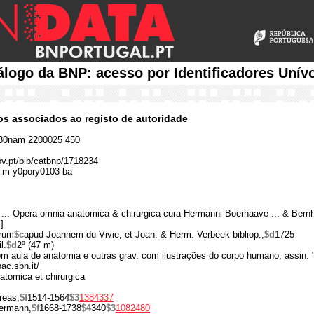
álogo da BNP: acesso por Identificadores Unív
cos associados ao registo de autoridade
30nam 2200025 450
gov.pt/bib/catbnp/1718234
 m y0pory0103 ba
 ... Opera omnia anatomica & chirurgica cura Hermanni Boerhaave ... & Bernhar
]
orum
$c
apud Joannem du Vivie, et Joan. & Herm. Verbeek bibliop.,
$d
1725
il.
$d
2º (47 m)
com aula de anatomia e outras grav. com ilustrações do corpo humano, assin. 
pac.sbn.it/
tomica et chirurgica
reas,
$f
1514-1564
$3
1384337
ermann,
$f
1668-1738
$4
340
$3
1082480