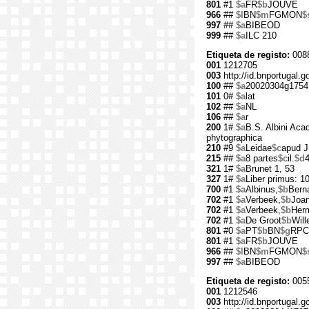
801
#1
$a
FR
$b
JOUVE
966
##
$l
BN
$m
FGMON
$
997
##
$a
BIBEOD
999
##
$a
ILC 210
Etiqueta de registo:
0088
001
1212705
003
http://id.bnportugal.
100
##
$a
20020304g1754
101
0#
$a
lat
102
##
$a
NL
106
##
$a
r
200
1#
$a
B.S. Albini Aca
phytographica
210
#9
$a
Leidae
$c
apud J
215
##
$a
8 partes
$c
il.
$d
4
321
1#
$a
Brunet 1, 53
327
1#
$a
Liber primus: 104
700
#1
$a
Albinus,
$b
Berna
702
#1
$a
Verbeek,
$b
Joa
702
#1
$a
Verbeek,
$b
Her
702
#1
$a
De Groot
$b
Will
801
#0
$a
PT
$b
BN
$g
RPC
801
#1
$a
FR
$b
JOUVE
966
##
$l
BN
$m
FGMON
$
997
##
$a
BIBEOD
Etiqueta de registo:
0055
001
1212546
003
http://id.bnportugal.