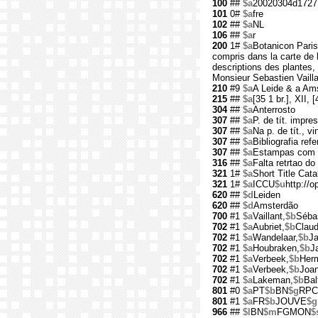
100
##
$a
20020304d1727
101
0#
$a
fre
102
##
$a
NL
106
##
$a
r
200
1#
$a
Botanicon Paris
compris dans la carte de l
descriptions des plantes, 
Monsieur Sebastien Vaillan
210
#9
$a
A Leide & a Am
215
##
$a
[35 1 br.], XII, 
304
##
$a
Anterrosto
307
##
$a
P. de tít. impre
307
##
$a
Na p. de tít., v
307
##
$a
Bibliografia ref
307
##
$a
Estampas com il
316
##
$a
Falta retrtao do
321
1#
$a
Short Title Cat
321
1#
$a
ICCU
$u
http://o
620
##
$d
Leiden
620
##
$d
Amsterdão
700
#1
$a
Vaillant,
$b
Sébas
702
#1
$a
Aubriet,
$b
Claud
702
#1
$a
Wandelaar,
$b
Ja
702
#1
$a
Houbraken,
$b
J
702
#1
$a
Verbeek,
$b
Her
702
#1
$a
Verbeek,
$b
Joa
702
#1
$a
Lakeman,
$b
Bal
801
#0
$a
PT
$b
BN
$g
RPC
801
#1
$a
FR
$b
JOUVE
$g
966
##
$l
BN
$m
FGMON
$