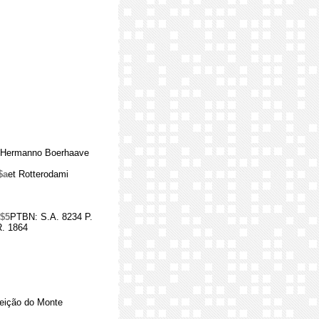
 Hermanno Boerhaave
$a
et Rotterodami
$5
PTBN: S.A. 8234 P.
. 1864
eição do Monte