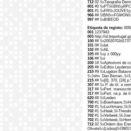
712
02
$a
Tipografia Da
801
#0
$a
PT
$b
BN
$g
RPC
801
#1
$a
FR
$b
JOUVE
$g
966
##
$l
BN
$m
FGMON
$
997
##
$a
BIBEOD
Etiqueta de registo:
005
001
1237943
003
http://id.bnportugal.
100
##
$a
20020702d1737
101
0#
$a
lat
102
##
$a
NL
105
##
$a
y z 000yy
106
##
$a
r
200
1#
$a
Aphorismi de co
205
##
$a
Editio Leydensis
210
#9
$a
Lugduni Batav
$c
John. Dan Beman.,
$d
1
215
##
$a
[8], 370, [24] p.
307
##
$a
P. de tít. a ve
317
##
$a
Pert. manuscrit
317
##
$a
Pert. na p. d
620
##
$d
Leiden
700
#1
$a
Boerhaave,
$b
H
702
#1
$a
Luchtmans,
$b
S
702
#1
$a
Haak,
$b
Theodo
702
#1
$a
Verbeek,
$b
Joa
702
#1
$a
Verbeek,
$b
Her
712
02
$a
Ordem dos Erem
Olivete
$c
(Lisboa)
$4
390
$