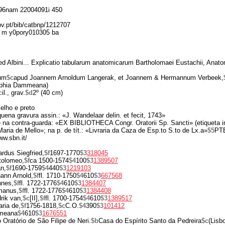
6nam 22004091i 450
gov.pt/bib/catbnp/1212707
 m y0pory010305 ba
ied Albini... Explicatio tabularum anatomicarum Bartholomaei Eustachii, Anat
um
$c
apud Joannem Arnoldum Langerak, et Joannem & Hermannum Verbeek,
aphia Dammeana)
c
il., grav.
$d
2º (40 cm)
melho e preto
quena gravura assin.: «J. Wandelaar delin. et fecit, 1743»
 na contra-guarda: «EX BIBLIOTHECA Congr. Oratorii Sp. Sancti» (etiqueta 
Maria de Mello»; na p. de tít.: «Livraria da Caza de Esp.to S.to de Lx.a»
$5
PTB
ww.sbn.it/
rdus Siegfried,
$f
1697-1770
$3
318045
tolomeo,
$f
ca 1500-1574
$4
100
$3
1389507
n,
$f
1690-1759
$4
440
$3
1219103
ann Arnold,
$f
fl. 1710-1750
$4
610
$3
667568
nnes,
$f
fl. 1722-1776
$4
610
$3
1384407
manus,
$f
fl. 1722-1776
$4
610
$3
1384408
rik van,
$c
[II],
$f
fl. 1700-1754
$4
610
$3
1389517
ria de,
$f
1756-1818,
$c
C.O.
$4
390
$3
101412
mmeana
$4
610
$3
1676551
Oratório de São Filipe de Neri.
$b
Casa do Espírito Santo da Pedreira
$c
(Lisb