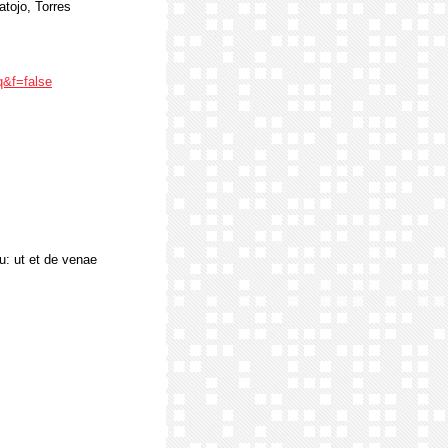
atojo, Torres
&f=false
u: ut et de venae