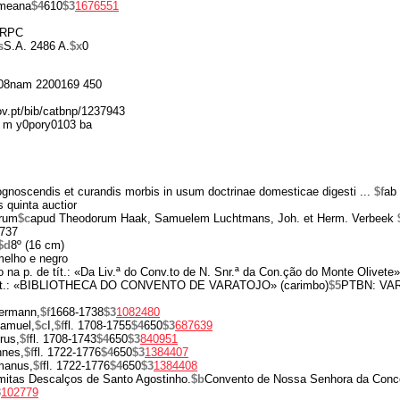
mmeana
$4
610
$3
1676551
RPC
s
S.A. 2486 A.
$x
0
08nam 2200169 450
gov.pt/bib/catbnp/1237943
 m y0pory0103 ba
gnoscendis et curandis morbis in usum doctrinae domesticae digesti ...
$f
ab
 quinta auctior
orum
$c
apud Theodorum Haak, Samuelem Luchtmans, Joh. et Herm. Verbeek
737
$d
8º (16 cm)
rmelho e negro
o na p. de tít.: «Da Liv.ª do Conv.to de N. Snr.ª da Con.ção do Monte Olivete»
e tít.: «BIBLIOTHECA DO CONVENTO DE VARATOJO» (carimbo)
$5
PTBN: VAR
ermann,
$f
1668-1738
$3
1082480
amuel,
$c
I,
$f
fl. 1708-1755
$4
650
$3
687639
rus,
$f
fl. 1708-1743
$4
650
$3
840951
nnes,
$f
fl. 1722-1776
$4
650
$3
1384407
manus,
$f
fl. 1722-1776
$4
650
$3
1384408
itas Descalços de Santo Agostinho.
$b
Convento de Nossa Senhora da Conc
3
102779