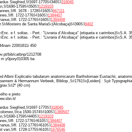
rdus Siegfried,
$f
1697-1770
$4
340
$3
318045
n,
$f
1690-1759
$4
350
$3
1219103
annes,
$f
fl. 1678 - 1728
$4
160
$3
667111
nnes,
$f
fl. 1722-1776
$4
160
$3
1384407
manus,
$f
fl. 1722-1776
$4
160
$3
1384408
.
$b
Mosteiro de Santa Maria
$c
(Alcobaça)
$4
390
$3
8402
n
Enc. e f. soltas. - Pert.: "Livraria d´Alcobaça" (etiqueta e carimbos)
$s
S.A. 3
n
Enc. e f. soltas. - Pert.: "Livraria d´Alcobaça" (etiqueta e carimbos)
$s
S.A. 3
4nam 22001811i 450
gov.pt/bib/catbnp/1212708
 m y0pory010305 ba
ied Albini Explicatio tabularum anatomicarum Bartholomaei Eustachii, anatom
oannem & Hermannum Verbeek, Bibliop.,
$d
1761
$e
[Leiden] :
$g
è Typograph
 grav.
$d
2º (40 cm)
melho e preto
ww.sbn.it/
rdus Siegfried,
$f
1697-1770
$3
318045
tolomeo,
$f
ca 1500-1574
$4
100
$3
1389507
n,
$f
1690-1759
$4
440
$3
1219103
nnes,
$f
fl. 1722-1776
$4
610
$3
1384407
manus,
$f
fl. 1722-1776
$4
610
$3
1384408
el van,
$f
fl. 1728-1775
$4
610
$3
1676546