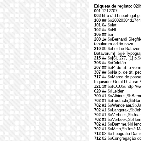
Etiqueta de registo:
0209
001
1212707
003
http://id.bnportugal.
100
##
$a
20020304d1744
101
0#
$a
lat
102
##
$a
NL
106
##
$a
r
200
1#
$a
Bernardi Siegfr
tabularum editio nova
210
#9
$a
Leidae Batavor
Batavorum] :
$g
è Typogr
215
##
$a
[6], 277, [1] p.
$
306
##
$a
Colofão
307
##
$a
P. de tít. a ver
307
##
$a
Na p. de tít. pe
317
##
$a
Marca de posse
Inquisidor Geral D. José 
321
1#
$a
ICCU
$u
http://w
620
##
$d
Leiden
700
#1
$a
Albinus,
$b
Berna
702
#1
$a
Eustachi,
$b
Bar
702
#1
$a
Wandelaar,
$b
Ja
702
#1
$a
Langerak,
$b
Joh
702
#1
$a
Verbeek,
$b
Joa
702
#1
$a
Verbeek,
$b
Her
702
#1
$a
Damme,
$b
Hend
702
#1
$a
Melo,
$b
José Ma
712
02
$a
Tipografia Da
712
02
$a
Congregação do 