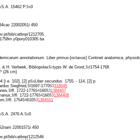
s
S.A. 15462 P.
$x
0
4cac 22002051i 450
gov.pt/bib/catbnp/1212705
1758m y0pory010305 ba
demicarum annotationum. Liber primus-[octavus] Continet anatomica, physiolo
. & H. Verbeek, Bibliopolas
$c
typis W. de Groot,
$d
1754-1768
º (26 cm)
 [i.e. 102], [2] p
$a
Liber secundus: 1755. - 114, [2] p
rdus Siegfried,
$f
1697-1770
$3
318045
nnes,
$f
fl. 1722-1776
$4
160
$3
1384407
manus,
$f
fl. 1722-1776
$4
160
$3
1384408
em,
$f
fl. 1754
$4
610
$3
1384551
s
S.A. 2476 A.
$x
0
2nam 22001571i 450
gov.pt/bib/catbnp/1212546