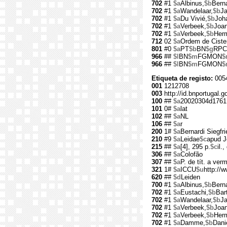
702
#1
$a
Albinus,
$b
Berna
702
#1
$a
Wandelaar,
$b
Ja
702
#1
$a
Du Vivié,
$b
Joh
702
#1
$a
Verbeek,
$b
Joa
702
#1
$a
Verbeek,
$b
Her
712
02
$a
Ordem de Cister
801
#0
$a
PT
$b
BN
$g
RPC
966
##
$l
BN
$m
FGMON
$
966
##
$l
BN
$m
FGMON
$
Etiqueta de registo:
0054
001
1212708
003
http://id.bnportugal.
100
##
$a
20020304d1761
101
0#
$a
lat
102
##
$a
NL
106
##
$a
r
200
1#
$a
Bernardi Siegfr
210
#9
$a
Leidae
$c
apud J
215
##
$a
[4], 295 p.
$c
il.,
306
##
$a
Colofão
307
##
$a
P. de tít. a ver
321
1#
$a
ICCU
$u
http://w
620
##
$d
Leiden
700
#1
$a
Albinus,
$b
Berna
702
#1
$a
Eustachi,
$b
Bar
702
#1
$a
Wandelaar,
$b
Ja
702
#1
$a
Verbeek,
$b
Joa
702
#1
$a
Verbeek,
$b
Her
702
#1
$a
Damme,
$b
Dani