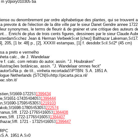
 m y0pory010305 ba
iense ou denombrement par ordre alphabetique des plantes, qui se trouvent a
a prevote & de l'election de la dite ville par le sieur Danet Gendre annee 172
leur synonymes, le terms de fleurir & de grainer et une critique des auteurs d
t... Enrichi de plus de trois cents figures, dessinees par le sieur Claude Aubr
sterdam
$c
chez Jean & Herman Verbeek
$c
et [chez] Balthazar Lakeman,
$d
17
[4], 205, [1 br. 48] p., [2], XXXIII estampas, [1] f. desdobr.
$c
il.
$d
2º (45 cm)
ssa a preto e vermelho
inheta calc., de J. Wandelaar
ere f. calc. com retrato do autor, assin. "J. Houbraken"
ustrações botânicas, assin. "J. Wandelaar omnes fecit"
 autor
$a
Na p. de tít., vinheta recortada
$5
PTBN: S.A. 1851 A.
alogue Netherlands (STCN)
$u
http://picarta.pica.nl/
pac.sbn.it/
tien,
$f
1669-1722
$3
1399434
e,
$f
1651-1743
$4
040
$3
1399444
n,
$f
1690-1759
$4
530
$3
1219103
akob,
$f
1698-1780
$4
530
$3
222574
manus,
$f
fl. 1722-1776
$4
160
$3
1384408
nnes,
$f
fl. 1722-1776
$4
160
$3
1384407
thazar,
$f
fl. 1721 - 1732
$4
160
$3
1399447
RPC
s
S.A. 1951 A.
$x
0