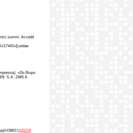
omici summi. Accedit
$d
1744
$e
[Leidae
impressa); «Do Bispo
N: S.A. 2485 A.
oa)
$4
390
$3
100229