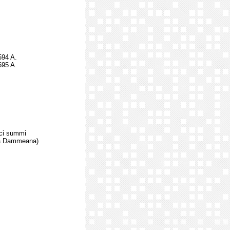
594 A.
595 A.
ici summi
ia Dammeana)