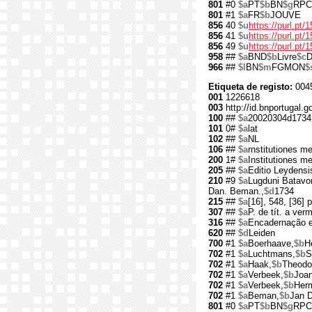
801
#0
$a
PT
$b
BN
$g
RPC
801
#1
$a
FR
$b
JOUVE
856
40
$u
https://purl.pt/
856
41
$u
https://purl.pt
856
49
$u
https://purl.pt
958
##
$a
BND
$b
Livre
$c
D
966
##
$l
BN
$m
FGMON
$
Etiqueta de registo:
0045
001
1226618
003
http://id.bnportugal.
100
##
$a
20020304d1734
101
0#
$a
lat
102
##
$a
NL
106
##
$a
rnstitutiones m
200
1#
$a
Institutiones m
205
##
$a
Editio Leydensis
210
#9
$a
Lugduni Batav
Dan. Beman.,
$d
1734
215
##
$a
[16], 548, [36] p
307
##
$a
P. de tít. a ver
316
##
$a
Encadernação e
620
##
$d
Leiden
700
#1
$a
Boerhaave,
$b
H
702
#1
$a
Luchtmans,
$b
S
702
#1
$a
Haak,
$b
Theodo
702
#1
$a
Verbeek,
$b
Joa
702
#1
$a
Verbeek,
$b
Her
702
#1
$a
Beman,
$b
Jan D
801
#0
$a
PT
$b
BN
$g
RPC