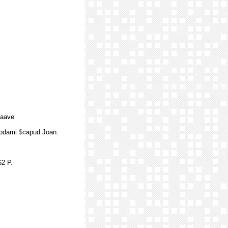
haave
rodami
$c
apud Joan.
2 P.