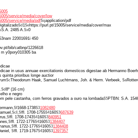
15005
/15005/service/media/cover/low
/15005/service/media/pdf
$q
application/pdf
igitalizado
$d
1
$e
https://purl.pt/15005/service/media/cover/max
s
S.A. 2485 A.
$x
0
3nam 22001691i 450
gov.pt/bib/catbnp/1226618
 m y0pory010305 ba
edicae
edicae in usus annuae exercitationis domesticos digestae ab Hermanno Boer
 quinta prioribus longe auctior
orum
$c
Theodorum Haak, Samuel Luchtmans, Joh. & Herm. Verbeek,
$a
Rotte
.
$d
8º (16 cm)
melho e negro
m pele castanha, com ferros gravados a ouro na lombada
$5
PTBN: S.A. 1546
ermann,
$f
1668-1738
$3
1082480
amuel,
$c
I,
$f
fl. 1708-1755
$4
160
$3
687639
rus,
$f
fl. 1708-1743
$4
160
$3
840951
nnes,
$f
fl. 1722-1776
$4
160
$3
1384407
manus,
$f
fl. 1722-1776
$4
160
$3
1384408
aniel,
$f
fl. 1719-1767
$4
160
$3
1397357