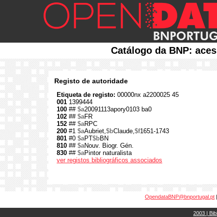
Catálogo da BNP: aces
Registo de autoridade
Etiqueta de registo:
00000nx a2200025 45
001
1399444
100
##
$a
20091113apory0103 ba0
102
##
$a
FR
152
##
$a
RPC
200
#1
$a
Aubriet,
$b
Claude,
$f
1651-1743
801
#0
$a
PT
$b
BN
810
##
$a
Nouv. Biogr. Gén.
830
##
$a
Pintor naturalista
ver registos bibliográficos associados
OpendataBNP@bnportugal.pt
2003 | Bib