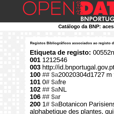
Catálogo da BNP: aces
Registos Bibliográficos associados ao registo 
Etiqueta de registo:
00552n
001
1212546
003
http://id.bnportugal.gov.
100
##
$a
20020304d1727 m 
101
0#
$a
fre
102
##
$a
NL
106
##
$a
r
200
1#
$a
Botanicon Parisie
alphabetique des plantes, qui