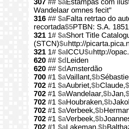
307
##
$a
Estampas com ilust
Wandelaar omnes fecit"
316
##
$a
Falta retrtao do aut
recortada
$5
PTBN: S.A. 1851
321
1#
$a
Short Title Catalo
(STCN)
$u
http://picarta.pica.n
321
1#
$a
ICCU
$u
http://opac.
620
##
$d
Leiden
620
##
$d
Amsterdão
700
#1
$a
Vaillant,
$b
Sébastie
702
#1
$a
Aubriet,
$b
Claude,
$
702
#1
$a
Wandelaar,
$b
Jan,
$
702
#1
$a
Houbraken,
$b
Jako
702
#1
$a
Verbeek,
$b
Herman
702
#1
$a
Verbeek,
$b
Joanne
702
#1
$a
Lakeman,
$b
Baltha