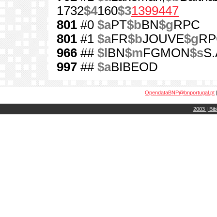
1732
$4
160
$3
1399447
801
#0
$a
PT
$b
BN
$g
RPC
801
#1
$a
FR
$b
JOUVE
$g
RP
966
##
$l
BN
$m
FGMON
$s
S.
997
##
$a
BIBEOD
OpendataBNP@bnportugal.pt
2003 | Bib