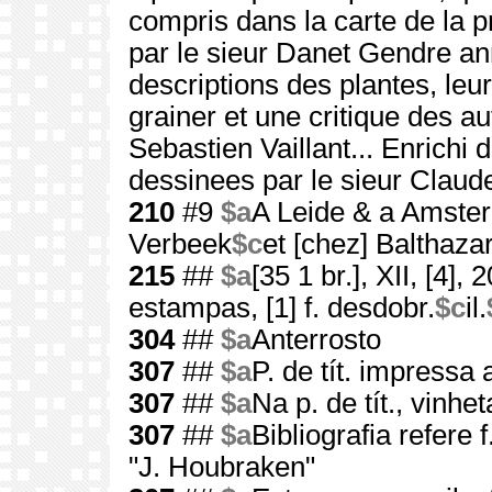
compris dans la carte de la pre
par le sieur Danet Gendre an
descriptions des plantes, leu
grainer et une critique des a
Sebastien Vaillant... Enrichi d
dessinees par le sieur Claude
210
#9
$a
A Leide & a Amste
Verbeek
$c
et [chez] Balthaz
215
##
$a
[35 1 br.], XII, [4], 
estampas, [1] f. desdobr.
$c
il.
304
##
$a
Anterrosto
307
##
$a
P. de tít. impressa
307
##
$a
Na p. de tít., vinhe
307
##
$a
Bibliografia refere 
"J. Houbraken"