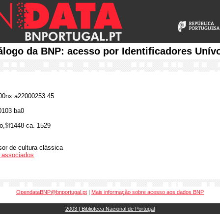
álogo da BNP: acesso por Identificadores Unív
0nx a22000253 45
0103 ba0
o,
$f
1448-ca. 1529
sor de cultura clássica
os associados
OpendataBNP@bnportugal.pt
|
Mais informação sobre acesso aos dados BNP
2003 | Biblioteca Nacional de Portugal