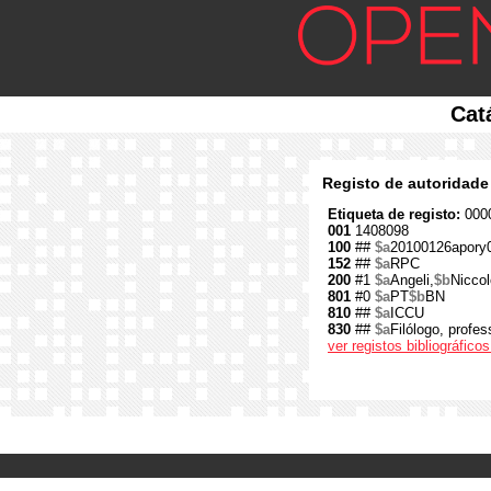
Cat
Registo de autoridade
Etiqueta de registo:
0000
001
1408098
100
##
$a
20100126apory
152
##
$a
RPC
200
#1
$a
Angeli,
$b
Niccol
801
#0
$a
PT
$b
BN
810
##
$a
ICCU
830
##
$a
Filólogo, profes
ver registos bibliográfic