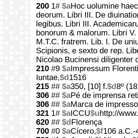
200
1#
$a
Hoc uolumine haec 
deorum. Libri III. De diuination
legibus. Libri III. Academicar
bonorum & malorum. Libri V. 
M.T.C. fratrem. Lib. I. De uni
Scipionis, e sexto de rep. Libe
Nicolao Bucinensi diligenter 
210
#9
$a
Impressum Florent
Iuntae,
$d
1516
215
##
$a
350, [10] f.
$d
8º (1
306
##
$a
Pé de imprensa ret
306
##
$a
Marca de impressor 
321
1#
$a
ICCU
$u
http://www
620
##
$d
Florença
700
#0
$a
Cícero,
$f
106 a.C.-