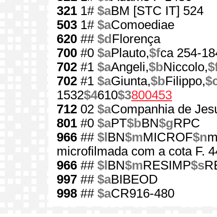
321
1#
$a
BM [STC IT] 524
503
1#
$a
Comoediae
620
##
$d
Florença
700
#0
$a
Plauto,
$f
ca 254-18
702
#1
$a
Angeli,
$b
Niccolo,
$
702
#1
$a
Giunta,
$b
Filippo,
$
1532
$4
610
$3
800453
712
02
$a
Companhia de Jes
801
#0
$a
PT
$b
BN
$g
RPC
966
##
$l
BN
$m
MICROF
$n
m
microfilmada com a cota F. 
966
##
$l
BN
$m
RESIMP
$s
RE
997
##
$a
BIBEOD
998
##
$a
CR916-480