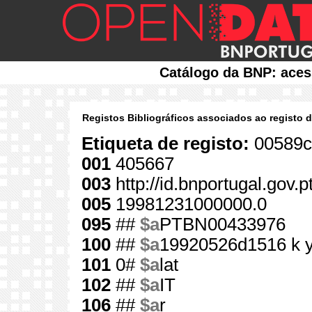
Catálogo da BNP: aces
Registos Bibliográficos associados ao registo 
Etiqueta de registo:
00589c
001
405667
003
http://id.bnportugal.gov.
005
19981231000000.0
095
##
$a
PTBN00433976
100
##
$a
19920526d1516 k 
101
0#
$a
lat
102
##
$a
IT
106
##
$a
r