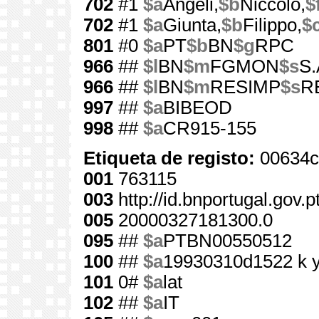
702
#1
$a
Angeli,
$b
Niccolo,
$
702
#1
$a
Giunta,
$b
Filippo,
$
801
#0
$a
PT
$b
BN
$g
RPC
966
##
$l
BN
$m
FGMON
$s
S.
966
##
$l
BN
$m
RESIMP
$s
RE
997
##
$a
BIBEOD
998
##
$a
CR915-155
Etiqueta de registo:
00634c
001
763115
003
http://id.bnportugal.gov.
005
20000327181300.0
095
##
$a
PTBN00550512
100
##
$a
19930310d1522 k 
101
0#
$a
lat
102
##
$a
IT