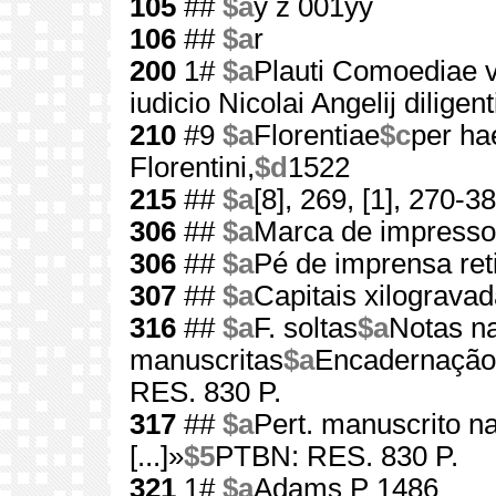
105
##
$a
y z 001yy
106
##
$a
r
200
1#
$a
Plauti Comoediae vi
iudicio Nicolai Angelij dilige
210
#9
$a
Florentiae
$c
per ha
Florentini,
$d
1522
215
##
$a
[8], 269, [1], 270-38
306
##
$a
Marca de impresso
306
##
$a
Pé de imprensa ret
307
##
$a
Capitais xilograva
316
##
$a
F. soltas
$a
Notas na
manuscritas
$a
Encadernação
RES. 830 P.
317
##
$a
Pert. manuscrito na
[...]»
$5
PTBN: RES. 830 P.
321
1#
$a
Adams P 1486