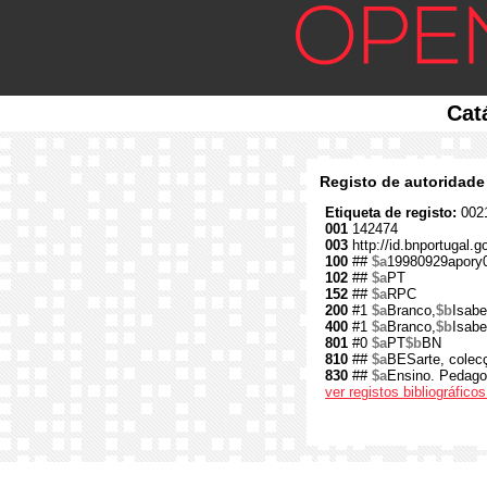
Cat
Registo de autoridade
Etiqueta de registo:
0021
001
142474
003
http://id.bnportugal.
100
##
$a
19980929apory
102
##
$a
PT
152
##
$a
RPC
200
#1
$a
Branco,
$b
Isabe
400
#1
$a
Branco,
$b
Isabe
801
#0
$a
PT
$b
BN
810
##
$a
BESarte, colecç
830
##
$a
Ensino. Pedagog
ver registos bibliográfic