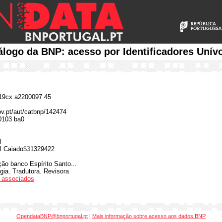
álogo da BNP: acesso por Identificadores Unív
9cx a2200097 45
gov.pt/aut/catbnp/142474
0103 ba0
l
l Caiado
$3
1329422
ão banco Espírito Santo...
ia. Tradutora. Revisora
os associados
OpendataBNP@bnportugal.pt
|
Mais informação sobre acesso aos dados BNP