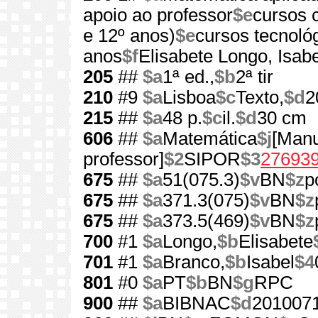
apoio ao professor
$e
cursos c
e 12º anos)
$e
cursos tecnológ
anos
$f
Elisabete Longo, Isab
205
##
$a
1ª ed.,
$b
2ª tir
210
#9
$a
Lisboa
$c
Texto,
$d
2
215
##
$a
48 p.
$c
il.
$d
30 cm
606
##
$a
Matemática
$j
[Manu
professor]
$2
SIPOR
$3
27693
675
##
$a
51(075.3)
$v
BN
$z
p
675
##
$a
371.3(075)
$v
BN
$z
675
##
$a
373.5(469)
$v
BN
$z
700
#1
$a
Longo,
$b
Elisabete
701
#1
$a
Branco,
$b
Isabel
$4
801
#0
$a
PT
$b
BN
$g
RPC
900
##
$a
BIBNAC
$d
201007