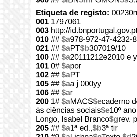
Etiqueta de registo:
00230n
001
1797061
003
http://id.bnportugal.gov.
010
##
$a
978-972-47-4232-8
021
##
$a
PT
$b
307019/10
100
##
$a
20111212e2010 e 
101
0#
$a
por
102
##
$a
PT
105
##
$a
a j 000yy
106
##
$a
r
200
1#
$a
MACS
$e
caderno d
às ciências sociais
$e
10º ano
Longo, Isabel Branco
$g
rev.
205
##
$a
1ª ed.,
$b
3ª tir
210
#9
$a
Lisboa
$c
Texto,
$d
2