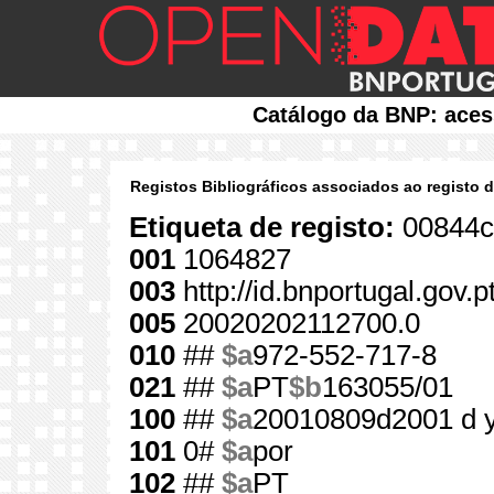
Catálogo da BNP: aces
Registos Bibliográficos associados ao registo 
Etiqueta de registo:
00844c
001
1064827
003
http://id.bnportugal.gov.
005
20020202112700.0
010
##
$a
972-552-717-8
021
##
$a
PT
$b
163055/01
100
##
$a
20010809d2001 d 
101
0#
$a
por
102
##
$a
PT