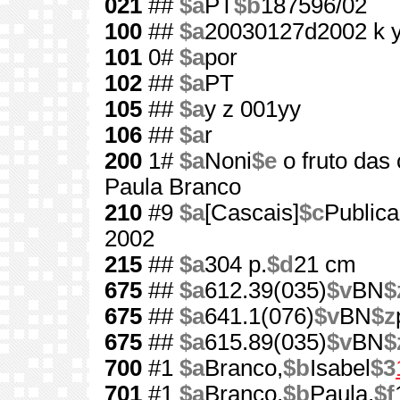
021
##
$a
PT
$b
187596/02
100
##
$a
20030127d2002 k 
101
0#
$a
por
102
##
$a
PT
105
##
$a
y z 001yy
106
##
$a
r
200
1#
$a
Noni
$e
o fruto das
Paula Branco
210
#9
$a
[Cascais]
$c
Public
2002
215
##
$a
304 p.
$d
21 cm
675
##
$a
612.39(035)
$v
BN
$
675
##
$a
641.1(076)
$v
BN
$z
675
##
$a
615.89(035)
$v
BN
$
700
#1
$a
Branco,
$b
Isabel
$3
701
#1
$a
Branco,
$b
Paula,
$f