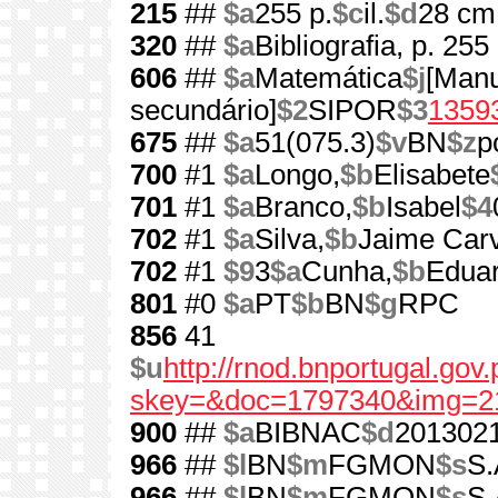
215
##
$a
255 p.
$c
il.
$d
28 cm
320
##
$a
Bibliografia, p. 255
606
##
$a
Matemática
$j
[Manu
secundário]
$2
SIPOR
$3
1359
675
##
$a
51(075.3)
$v
BN
$z
p
700
#1
$a
Longo,
$b
Elisabete
701
#1
$a
Branco,
$b
Isabel
$4
702
#1
$a
Silva,
$b
Jaime Carv
702
#1
$9
3
$a
Cunha,
$b
Edua
801
#0
$a
PT
$b
BN
$g
RPC
856
41
$u
http://rnod.bnportugal.go
skey=&doc=1797340&img=2
900
##
$a
BIBNAC
$d
201302
966
##
$l
BN
$m
FGMON
$s
S.
966
##
$l
BN
$m
FGMON
$s
S.