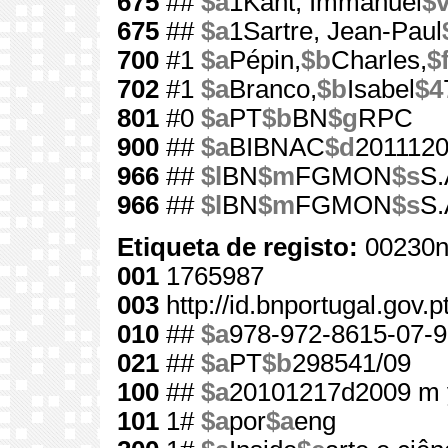
675
##
$a
1Kant, Immanuel
$
675
##
$a
1Sartre, Jean-Paul
700
#1
$a
Pépin,
$b
Charles,
$
702
#1
$a
Branco,
$b
Isabel
$4
801
#0
$a
PT
$b
BN
$g
RPC
900
##
$a
BIBNAC
$d
201112
966
##
$l
BN
$m
FGMON
$s
S.
966
##
$l
BN
$m
FGMON
$s
S.
Etiqueta de registo:
00230n
001
1765987
003
http://id.bnportugal.gov.
010
##
$a
978-972-8615-07-9
021
##
$a
PT
$b
298541/09
100
##
$a
20101217d2009 m 
101
1#
$a
por
$a
eng