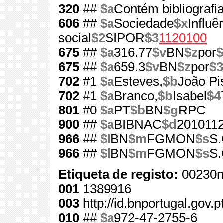
320
##
$a
Contém bibliografi
606
##
$a
Sociedade
$x
Influ
social
$2
SIPOR
$3
1120100
675
##
$a
316.77
$v
BN
$z
por
$
675
##
$a
659.3
$v
BN
$z
por
$3
702
#1
$a
Esteves,
$b
João Pi
702
#1
$a
Branco,
$b
Isabel
$4
801
#0
$a
PT
$b
BN
$g
RPC
900
##
$a
BIBNAC
$d
201011
966
##
$l
BN
$m
FGMON
$s
S.
966
##
$l
BN
$m
FGMON
$s
S.
Etiqueta de registo:
00230n
001
1389916
003
http://id.bnportugal.gov.
010
##
$a
972-47-2755-6