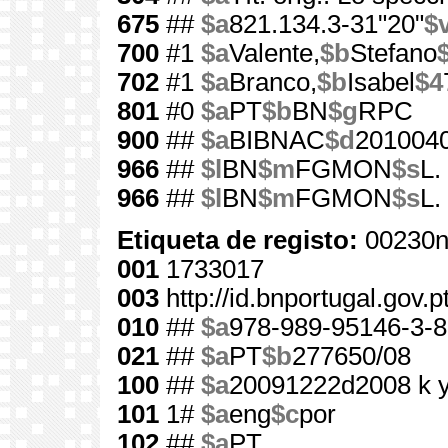
675
##
$a
821.134.3-31"20"
$
700
#1
$a
Valente,
$b
Stefano
702
#1
$a
Branco,
$b
Isabel
$4
801
#0
$a
PT
$b
BN
$g
RPC
900
##
$a
BIBNAC
$d
201004
966
##
$l
BN
$m
FGMON
$s
L.
966
##
$l
BN
$m
FGMON
$s
L.
Etiqueta de registo:
00230n
001
1733017
003
http://id.bnportugal.gov.
010
##
$a
978-989-95146-3-8
021
##
$a
PT
$b
277650/08
100
##
$a
20091222d2008 k 
101
1#
$a
eng
$c
por
102
##
$a
PT