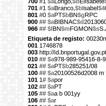
700
#1
$a
Longo,
$b
Elisabete
701
#1
$a
Branco,
$b
Isabel
$4
801
#0
$a
PT
$b
BN
$g
RPC
900
##
$a
BIBNAC
$d
201306
966
##
$l
BN
$m
FGMON
$s
S.
Etiqueta de registo:
00230n
001
1746878
003
http://id.bnportugal.gov.
010
##
$a
978-989-95416-8-9
021
##
$a
PT
$b
285251/08
100
##
$a
20100526d2008 m 
101
1#
$a
por
102
##
$a
PT
105
##
$a
a b 001yy
106
##
$a
r