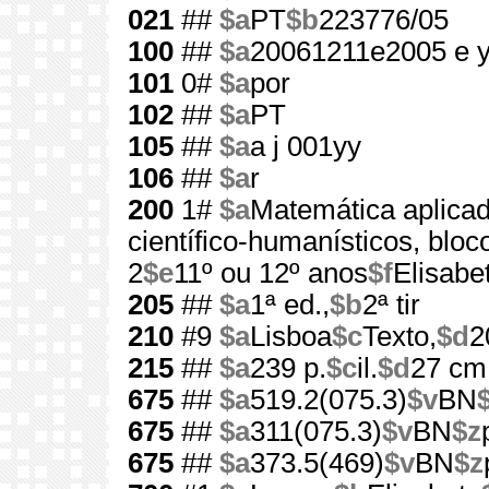
021
##
$a
PT
$b
223776/05
100
##
$a
20061211e2005 e 
101
0#
$a
por
102
##
$a
PT
105
##
$a
a j 001yy
106
##
$a
r
200
1#
$a
Matemática aplicad
científico-humanísticos, bloc
2
$e
11º ou 12º anos
$f
Elisabe
205
##
$a
1ª ed.,
$b
2ª tir
210
#9
$a
Lisboa
$c
Texto,
$d
2
215
##
$a
239 p.
$c
il.
$d
27 cm
675
##
$a
519.2(075.3)
$v
BN
675
##
$a
311(075.3)
$v
BN
$z
675
##
$a
373.5(469)
$v
BN
$z