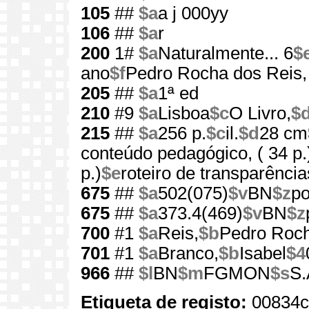
105
##
$a
a j 000yy
106
##
$a
r
200
1#
$a
Naturalmente... 6
$
ano
$f
Pedro Rocha dos Reis,
205
##
$a
1ª ed
210
#9
$a
Lisboa
$c
O Livro,
$
215
##
$a
256 p.
$c
il.
$d
28 cm
conteúdo pedagógico, ( 34 p.
p.)
$e
roteiro de transparência
675
##
$a
502(075)
$v
BN
$z
po
675
##
$a
373.4(469)
$v
BN
$z
700
#1
$a
Reis,
$b
Pedro Roc
701
#1
$a
Branco,
$b
Isabel
$4
966
##
$l
BN
$m
FGMON
$s
S.
Etiqueta de registo:
00834c