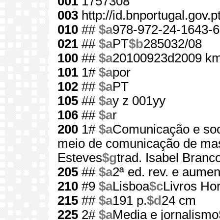
001
1757308
003
http://id.bnportugal.gov.
010
##
$a
978-972-24-1643-6
021
##
$a
PT
$b
285032/08
100
##
$a
20100923d2009 km
101
1#
$a
por
102
##
$a
PT
105
##
$a
y z 001yy
106
##
$a
r
200
1#
$a
Comunicação e so
meio de comunicação de ma
Esteves
$g
trad. Isabel Branco.
205
##
$a
2ª ed. rev. e aumen
210
#9
$a
Lisboa
$c
Livros Hor
215
##
$a
191 p.
$d
24 cm
225
2#
$a
Media e jornalismo