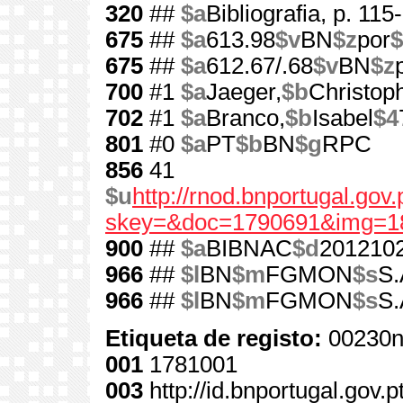
320
##
$a
Bibliografia, p. 115
675
##
$a
613.98
$v
BN
$z
por
$
675
##
$a
612.67/.68
$v
BN
$z
700
#1
$a
Jaeger,
$b
Christop
702
#1
$a
Branco,
$b
Isabel
$4
801
#0
$a
PT
$b
BN
$g
RPC
856
41
$u
http://rnod.bnportugal.go
skey=&doc=1790691&img=1
900
##
$a
BIBNAC
$d
201210
966
##
$l
BN
$m
FGMON
$s
S.
966
##
$l
BN
$m
FGMON
$s
S.
Etiqueta de registo:
00230n
001
1781001
003
http://id.bnportugal.gov.