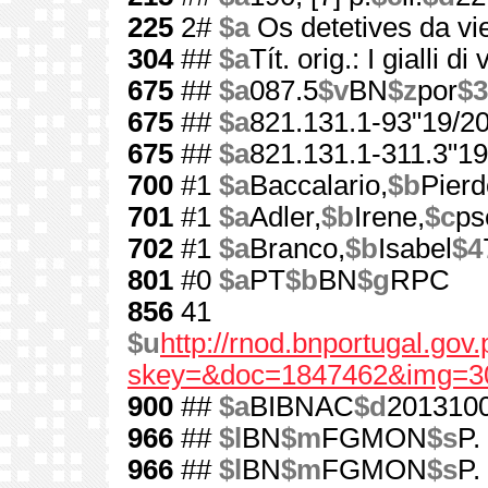
225
2#
$a
Os detetives da vie
304
##
$a
Tít. orig.: I gialli d
675
##
$a
087.5
$v
BN
$z
por
$3
675
##
$a
821.131.1-93"19/20
675
##
$a
821.131.1-311.3"19
700
#1
$a
Baccalario,
$b
Pier
701
#1
$a
Adler,
$b
Irene,
$c
ps
702
#1
$a
Branco,
$b
Isabel
$4
801
#0
$a
PT
$b
BN
$g
RPC
856
41
$u
http://rnod.bnportugal.go
skey=&doc=1847462&img=3
900
##
$a
BIBNAC
$d
201310
966
##
$l
BN
$m
FGMON
$s
P.
966
##
$l
BN
$m
FGMON
$s
P.