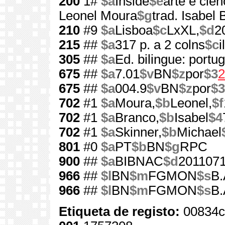
200
1#
$a
Inside
$e
arte e ciên
Leonel Moura
$g
trad. Isabel
210
#9
$a
Lisboa
$c
LxXL,
$d
2
215
##
$a
317 p. a 2 colns
$c
i
305
##
$a
Ed. bilingue: portu
675
##
$a
7.01
$v
BN
$z
por
$3
2
675
##
$a
004.9
$v
BN
$z
por
$3
702
#1
$a
Moura,
$b
Leonel,
$f
702
#1
$a
Branco,
$b
Isabel
$4
702
#1
$a
Skinner,
$b
Michael
801
#0
$a
PT
$b
BN
$g
RPC
900
##
$a
BIBNAC
$d
201107
966
##
$l
BN
$m
FGMON
$s
B.
966
##
$l
BN
$m
FGMON
$s
B.
Etiqueta de registo:
00834c