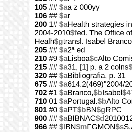
105
##
$a
a z 000yy
106
##
$a
r
200
1#
$a
Health strategies i
2004-2010
$f
ed. The Office o
Healh
$g
transl. Isabel Branco
205
##
$a
2ª ed
210
#9
$a
Lisboa
$c
Alto Comi
215
##
$a
31, [1] p. a 2 colns
320
##
$a
Bibliografia, p. 31
675
##
$a
614.2(469)"2004/2
702
#1
$a
Branco,
$b
Isabel
$4
710
01
$a
Portugal.
$b
Alto C
801
#0
$a
PT
$b
BN
$g
RPC
900
##
$a
BIBNAC
$d
201001
966
##
$l
BN
$m
FGMON
$s
S.