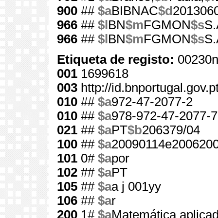
900
##
$a
BIBNAC
$d
201306
966
##
$l
BN
$m
FGMON
$s
S.
966
##
$l
BN
$m
FGMON
$s
S.
Etiqueta de registo:
00230n
001
1699618
003
http://id.bnportugal.gov.
010
##
$a
972-47-2077-2
010
##
$a
978-972-47-2077-7
021
##
$a
PT
$b
206379/04
100
##
$a
20090114e2006200
101
0#
$a
por
102
##
$a
PT
105
##
$a
a j 001yy
106
##
$a
r
200
1#
$a
Matemática aplicad