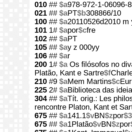
010
##
$a
978-972-1-06096-8
021
##
$a
PT
$b
308866/10
100
##
$a
20110526d2010 m 
101
1#
$a
por
$c
fre
102
##
$a
PT
105
##
$a
y z 000yy
106
##
$a
r
200
1#
$a
Os filósofos no div
Platão, Kant e Sartre
$f
Charl
210
#9
$a
Mem Martins
$c
Eur
225
2#
$a
Biblioteca das idei
304
##
$a
Tít. orig.: Les phi
rencontre Platon, Kant et Sar
675
##
$a
141.1
$v
BN
$z
por
$3
675
##
$a
1Platão
$v
BN
$z
por