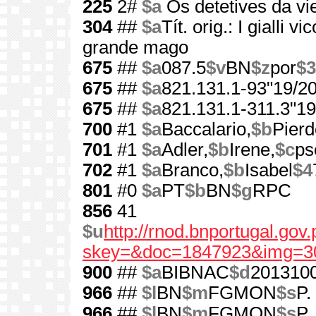
225
2#
$a
Os detetives da vie
304
##
$a
Tít. orig.: I gialli 
grande mago
675
##
$a
087.5
$v
BN
$z
por
$3
675
##
$a
821.131.1-93"19/20
675
##
$a
821.131.1-311.3"19
700
#1
$a
Baccalario,
$b
Pier
701
#1
$a
Adler,
$b
Irene,
$c
ps
702
#1
$a
Branco,
$b
Isabel
$4
801
#0
$a
PT
$b
BN
$g
RPC
856
41
$u
http://rnod.bnportugal.go
skey=&doc=1847923&img=3
900
##
$a
BIBNAC
$d
201310
966
##
$l
BN
$m
FGMON
$s
P.
966
##
$l
BN
$m
FGMON
$s
P.