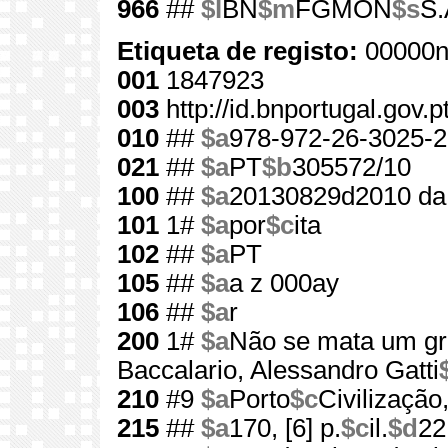
966
##
$l
BN
$m
FGMON
$s
S.
Etiqueta de registo:
00000n
001
1847923
003
http://id.bnportugal.gov.
010
##
$a
978-972-26-3025-2
021
##
$a
PT
$b
305572/10
100
##
$a
20130829d2010 da
101
1#
$a
por
$c
ita
102
##
$a
PT
105
##
$a
a z 000ay
106
##
$a
r
200
1#
$a
Não se mata um g
Baccalario, Alessandro Gatti
210
#9
$a
Porto
$c
Civilização
215
##
$a
170, [6] p.
$c
il.
$d
22