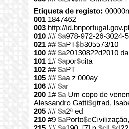
Etiqueta de registo:
00000n
001
1847462
003
http://id.bnportugal.gov.
010
##
$a
978-972-26-3024-5
021
##
$a
PT
$b
305573/10
100
##
$a
20130822d2010 da
101
1#
$a
por
$c
ita
102
##
$a
PT
105
##
$a
a z 000ay
106
##
$a
r
200
1#
$a
Um copo de vene
Alessandro Gatti
$g
trad. Isa
205
##
$a
2ª ed
210
#9
$a
Porto
$c
Civilização
215
##
$a
190, [7] p.
$c
il.
$d
22