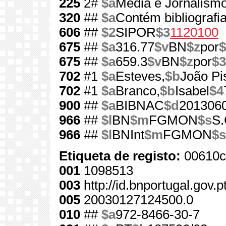
225
2#
$a
Media e Jornalism
320
##
$a
Contém bibliografi
606
##
$2
SIPOR
$3
1120100
675
##
$a
316.77
$v
BN
$z
por
$
675
##
$a
659.3
$v
BN
$z
por
$3
702
#1
$a
Esteves,
$b
João Pi
702
#1
$a
Branco,
$b
Isabel
$4
900
##
$a
BIBNAC
$d
201306
966
##
$l
BN
$m
FGMON
$s
S.
966
##
$l
BNInt
$m
FGMON
$s
Etiqueta de registo:
00610c
001
1098513
003
http://id.bnportugal.gov.
005
20030127124500.0
010
##
$a
972-8466-30-7