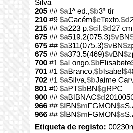
Silva
205
##
$a
1ª ed.,
$b
3ª tir
210
#9
$a
Cacém
$c
Texto,
$d
215
##
$a
223 p.
$c
il.
$d
27 cm
675
##
$a
519.2(075.3)
$v
BN
675
##
$a
311(075.3)
$v
BN
$z
675
##
$a
373.5(469)
$v
BN
$z
700
#1
$a
Longo,
$b
Elisabete
701
#1
$a
Branco,
$b
Isabel
$4
702
#1
$a
Silva,
$b
Jaime Carv
801
#0
$a
PT
$b
BN
$g
RPC
900
##
$a
BIBNAC
$d
201005
966
##
$l
BN
$m
FGMON
$s
S.
966
##
$l
BN
$m
FGMON
$s
S.
Etiqueta de registo:
00230n