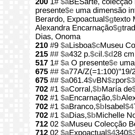
200
1#
$a
BESarte, colecção 
presente
$e
uma dimensão inf
Berardo, Expoactual
$g
texto 
Alexandra Encarnação
$g
tra
Dias, Onoma
210
#9
$a
Lisboa
$c
Museu Col
215
##
$a
432 p.
$c
il.
$d
28 cm
517
1#
$a
O presente
$e
uma 
675
##
$a
77A/Z(=1:100)"19/2
675
##
$a
061.4
$v
BN
$z
por
$3
702
#1
$a
Corral,
$b
María de
702
#1
$a
Encarnação,
$b
Ale
702
#1
$a
Branco,
$b
Isabel
$4
702
#1
$a
Dias,
$b
Michelle N
712
02
$a
Museu Colecção B
712
02
$a
Expoactual
$4
340
$