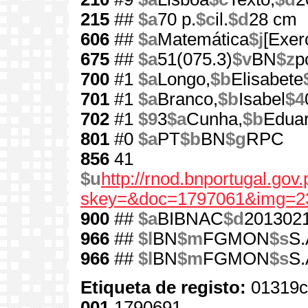
215
##
$a
70 p.
$c
il.
$d
28 cm
606
##
$a
Matemática
$j
[Exer
675
##
$a
51(075.3)
$v
BN
$z
p
700
#1
$a
Longo,
$b
Elisabete
701
#1
$a
Branco,
$b
Isabel
$4
702
#1
$9
3
$a
Cunha,
$b
Edua
801
#0
$a
PT
$b
BN
$g
RPC
856
41
$u
http://rnod.bnportugal.go
skey=&doc=1797061&img=2
900
##
$a
BIBNAC
$d
201302
966
##
$l
BN
$m
FGMON
$s
S.
966
##
$l
BN
$m
FGMON
$s
S.
Etiqueta de registo:
01319c
001
1790691