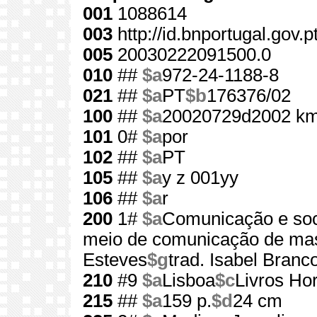
001
1088614
003
http://id.bnportugal.gov.
005
20030222091500.0
010
##
$a
972-24-1188-8
021
##
$a
PT
$b
176376/02
100
##
$a
20020729d2002 km
101
0#
$a
por
102
##
$a
PT
105
##
$a
y z 001yy
106
##
$a
r
200
1#
$a
Comunicação e so
meio de comunicação de ma
Esteves
$g
trad. Isabel Branco.
210
#9
$a
Lisboa
$c
Livros Hor
215
##
$a
159 p.
$d
24 cm