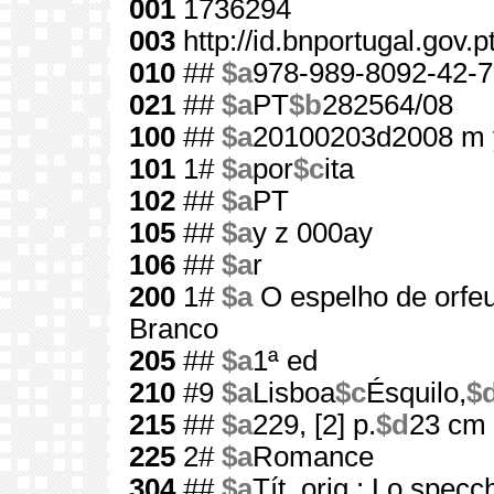
001
1736294
003
http://id.bnportugal.gov.
010
##
$a
978-989-8092-42-7
021
##
$a
PT
$b
282564/08
100
##
$a
20100203d2008 m 
101
1#
$a
por
$c
ita
102
##
$a
PT
105
##
$a
y z 000ay
106
##
$a
r
200
1#
$a
O espelho de orfe
Branco
205
##
$a
1ª ed
210
#9
$a
Lisboa
$c
Ésquilo,
$
215
##
$a
229, [2] p.
$d
23 cm
225
2#
$a
Romance
304
##
$a
Tít. orig.: Lo specc