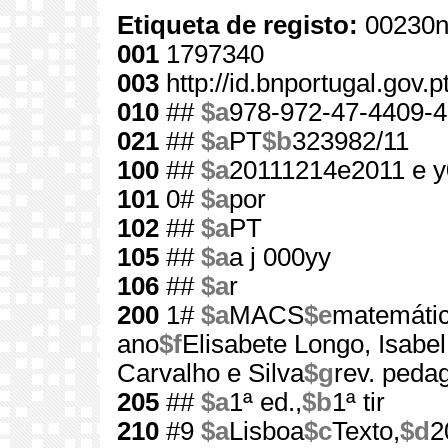
Etiqueta de registo:
00230n
001
1797340
003
http://id.bnportugal.gov.
010
##
$a
978-972-47-4409-4
021
##
$a
PT
$b
323982/11
100
##
$a
20111214e2011 e 
101
0#
$a
por
102
##
$a
PT
105
##
$a
a j 000yy
106
##
$a
r
200
1#
$a
MACS
$e
matemátic
ano
$f
Elisabete Longo, Isabe
Carvalho e Silva
$g
rev. peda
205
##
$a
1ª ed.,
$b
1ª tir
210
#9
$a
Lisboa
$c
Texto,
$d
2