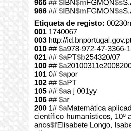
966
##
$l
BN
$m
FGMON
$s
S.
966
##
$l
BN
$m
FGMON
$s
S.
Etiqueta de registo:
00230n
001
1740067
003
http://id.bnportugal.gov.
010
##
$a
978-972-47-3366-1
021
##
$a
PT
$b
254320/07
100
##
$a
20100311e2008200
101
0#
$a
por
102
##
$a
PT
105
##
$a
a j 001yy
106
##
$a
r
200
1#
$a
Matemática aplicad
científico-humanísticos, 10º 
anos
$f
Elisabete Longo, Isab