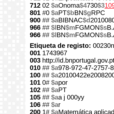
712
02
$a
Onoma
$4
730
$3
10
801
#0
$a
PT
$b
BN
$g
RPC
900
##
$a
BIBNAC
$d
201008
966
##
$l
BN
$m
FGMON
$s
B.
966
##
$l
BN
$m
FGMON
$s
B.
Etiqueta de registo:
00230n
001
1743967
003
http://id.bnportugal.gov.
010
##
$a
978-972-47-2757-8
100
##
$a
20100422e2008200
101
0#
$a
por
102
##
$a
PT
105
##
$a
a j 000yy
106
##
$a
r
200
1#
$a
Matemática aplicad