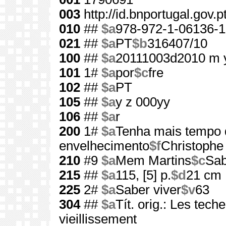
003
http://id.bnportugal.gov.
010
##
$a
978-972-1-06136-1
021
##
$a
PT
$b
316407/10
100
##
$a
20111003d2010 m 
101
1#
$a
por
$c
fre
102
##
$a
PT
105
##
$a
y z 000yy
106
##
$a
r
200
1#
$a
Tenha mais tempo 
envelhecimento
$f
Christophe
210
#9
$a
Mem Martins
$c
Sab
215
##
$a
115, [5] p.
$d
21 cm
225
2#
$a
Saber viver
$v
63
304
##
$a
Tít. orig.: Les tech
vieillissement