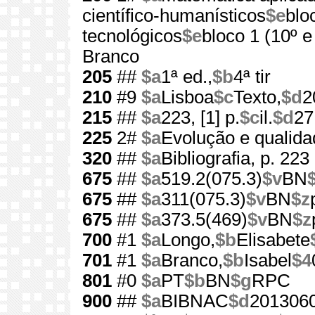
científico-humanísticos
$e
blo
tecnológicos
$e
bloco 1 (10º e
Branco
205
##
$a
1ª ed.,
$b
4ª tir
210
#9
$a
Lisboa
$c
Texto,
$d
2
215
##
$a
223, [1] p.
$c
il.
$d
27
225
2#
$a
Evolução e qualida
320
##
$a
Bibliografia, p. 223
675
##
$a
519.2(075.3)
$v
BN
675
##
$a
311(075.3)
$v
BN
$z
675
##
$a
373.5(469)
$v
BN
$z
700
#1
$a
Longo,
$b
Elisabete
701
#1
$a
Branco,
$b
Isabel
$4
801
#0
$a
PT
$b
BN
$g
RPC
900
##
$a
BIBNAC
$d
201306