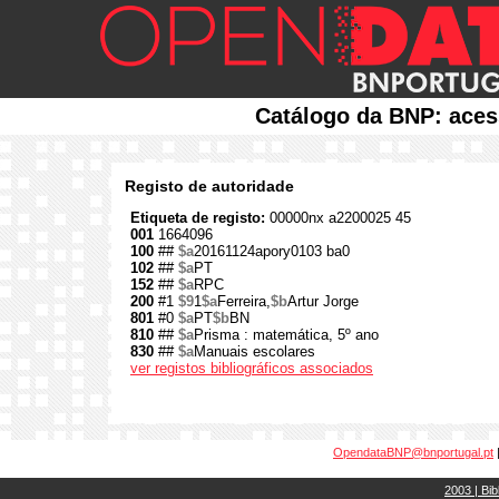
Catálogo da BNP: aces
Registo de autoridade
Etiqueta de registo:
00000nx a2200025 45
001
1664096
100
##
$a
20161124apory0103 ba0
102
##
$a
PT
152
##
$a
RPC
200
#1
$9
1
$a
Ferreira,
$b
Artur Jorge
801
#0
$a
PT
$b
BN
810
##
$a
Prisma : matemática, 5º ano
830
##
$a
Manuais escolares
ver registos bibliográficos associados
OpendataBNP@bnportugal.pt
2003 | Bib