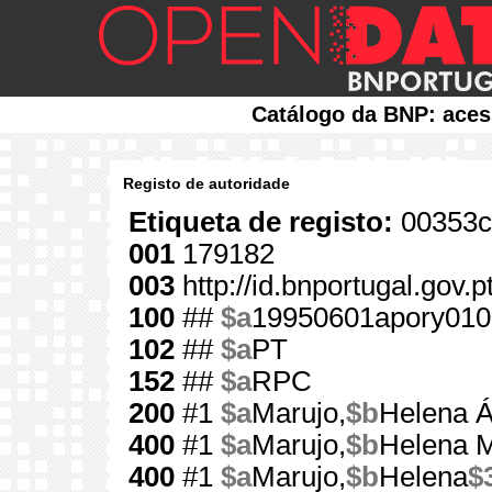
Catálogo da BNP: aces
Registo de autoridade
Etiqueta de registo:
00353c
001
179182
003
http://id.bnportugal.gov.
100
##
$a
19950601apory010
102
##
$a
PT
152
##
$a
RPC
200
#1
$a
Marujo,
$b
Helena 
400
#1
$a
Marujo,
$b
Helena 
400
#1
$a
Marujo,
$b
Helena
$