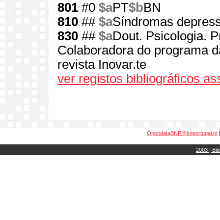
801
#0
$a
PT
$b
BN
810
##
$a
Síndromas depressi
830
##
$a
Dout. Psicologia. P
Colaboradora do programa da
revista Inovar.te
ver registos bibliográficos a
OpendataBNP@bnportugal.pt
2003 | Bib