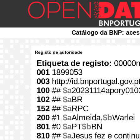
Catálogo da BNP: aces
Registo de autoridade
Etiqueta de registo:
00000n
001
1899053
003
http://id.bnportugal.gov.
100
##
$a
20231114apory010
102
##
$a
BR
152
##
$a
RPC
200
#1
$a
Almeida,
$b
Warlei
801
#0
$a
PT
$b
BN
810
##
$a
Jesus fez e contin