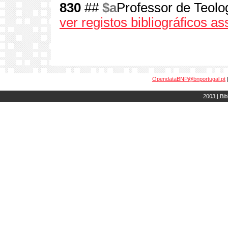
830
##
$a
Professor de Teolog
ver registos bibliográficos a
OpendataBNP@bnportugal.pt
2003 | Bib