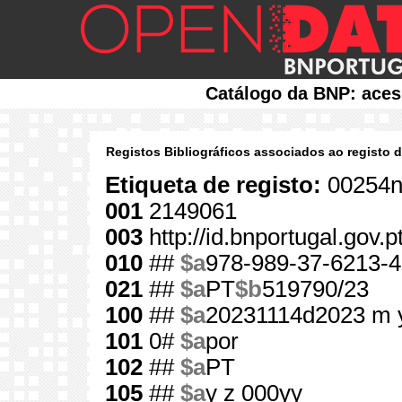
Catálogo da BNP: aces
Registos Bibliográficos associados ao registo 
Etiqueta de registo:
00254n
001
2149061
003
http://id.bnportugal.gov.
010
##
$a
978-989-37-6213-4
021
##
$a
PT
$b
519790/23
100
##
$a
20231114d2023 m 
101
0#
$a
por
102
##
$a
PT
105
##
$a
y z 000yy