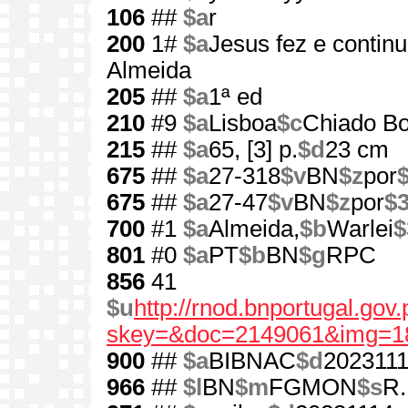
106
##
$a
r
200
1#
$a
Jesus fez e contin
Almeida
205
##
$a
1ª ed
210
#9
$a
Lisboa
$c
Chiado Bo
215
##
$a
65, [3] p.
$d
23 cm
675
##
$a
27-318
$v
BN
$z
por
675
##
$a
27-47
$v
BN
$z
por
$
700
#1
$a
Almeida,
$b
Warlei
$
801
#0
$a
PT
$b
BN
$g
RPC
856
41
$u
http://rnod.bnportugal.go
skey=&doc=2149061&img=1
900
##
$a
BIBNAC
$d
202311
966
##
$l
BN
$m
FGMON
$s
R.