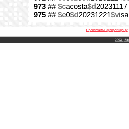
973
##
$c
acosta
$d
20231117
975
##
$e
0
$d
20231221
$v
is
OpendataBNP@bnportugal.pt
2003 | Bib