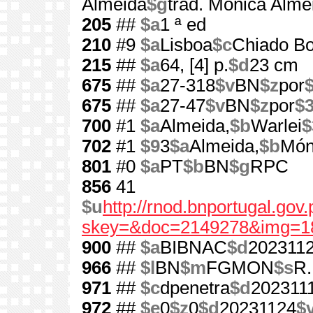
Almeida
$g
trad. Mónica Alme
205
##
$a
1 ª ed
210
#9
$a
Lisboa
$c
Chiado Bo
215
##
$a
64, [4] p.
$d
23 cm
675
##
$a
27-318
$v
BN
$z
por
675
##
$a
27-47
$v
BN
$z
por
$
700
#1
$a
Almeida,
$b
Warlei
$
702
#1
$9
3
$a
Almeida,
$b
Món
801
#0
$a
PT
$b
BN
$g
RPC
856
41
$u
http://rnod.bnportugal.go
skey=&doc=2149278&img=1
900
##
$a
BIBNAC
$d
202311
966
##
$l
BN
$m
FGMON
$s
R.
971
##
$c
dpenetra
$d
202311
972
##
$e
0
$z
0
$d
20231124
$