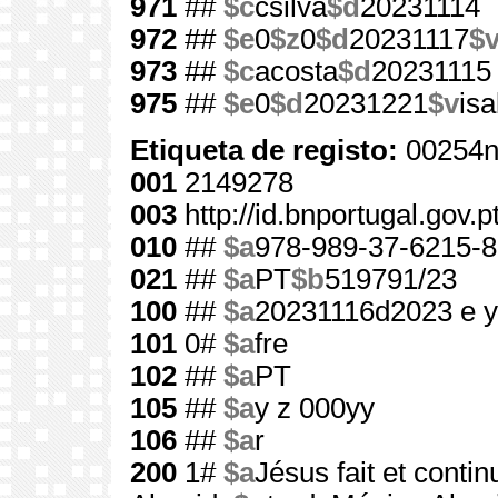
971
##
$c
csilva
$d
20231114
972
##
$e
0
$z
0
$d
20231117
$
973
##
$c
acosta
$d
20231115
975
##
$e
0
$d
20231221
$v
is
Etiqueta de registo:
00254n
001
2149278
003
http://id.bnportugal.gov.
010
##
$a
978-989-37-6215-8
021
##
$a
PT
$b
519791/23
100
##
$a
20231116d2023 e 
101
0#
$a
fre
102
##
$a
PT
105
##
$a
y z 000yy
106
##
$a
r
200
1#
$a
Jésus fait et contin